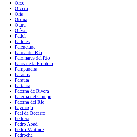
Orce
Orcera
Oria
Osuna
Otura
Otívar
Padul
Padules
Palenciana
Palma del Río
Palomares del Río
Palos de la Frontera
Pampaneira
Paradas
Parauta
Partaloa
Paterna de Rivera
Paterna del Campo
Paterna del Río
Paymogo
Peal de Becerro
Pedrera
Pedro Abad
Pedro Martínez
Pedroche