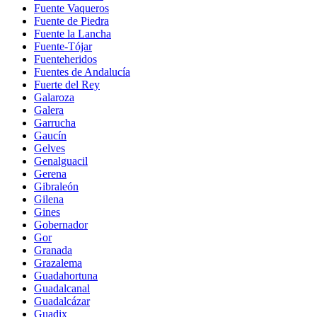
Fuente Vaqueros
Fuente de Piedra
Fuente la Lancha
Fuente-Tójar
Fuenteheridos
Fuentes de Andalucía
Fuerte del Rey
Galaroza
Galera
Garrucha
Gaucín
Gelves
Genalguacil
Gerena
Gibraleón
Gilena
Gines
Gobernador
Gor
Granada
Grazalema
Guadahortuna
Guadalcanal
Guadalcázar
Guadix