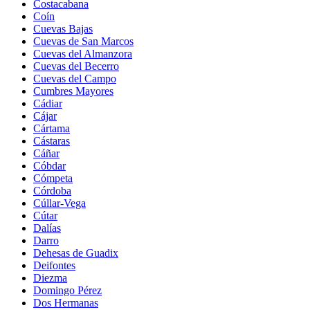
Costacabana
Coín
Cuevas Bajas
Cuevas de San Marcos
Cuevas del Almanzora
Cuevas del Becerro
Cuevas del Campo
Cumbres Mayores
Cádiar
Cájar
Cártama
Cástaras
Cáñar
Cóbdar
Cómpeta
Córdoba
Cúllar-Vega
Cútar
Dalías
Darro
Dehesas de Guadix
Deifontes
Diezma
Domingo Pérez
Dos Hermanas