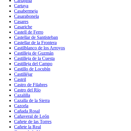
Cartajima
Cartaya
Casabermeja
Casarabonela
Casares
Casariche
Castell de Ferro
Castellar de Santisteban
Castellar de la Frontera
Castilblanco de los Arroyos
Castilleja de Guzmán
Castilleja de la Cuesta
Castilleja del Campo
Castillo de Locubín
Castilléjar
Castril
Castro de Filabres
Castro del Río
Cazalilla
Cazalla de la Sierra
Cazorla
Cañada Rosal
Cañaveral de León
Cañete de las Torres
Cañete la Real