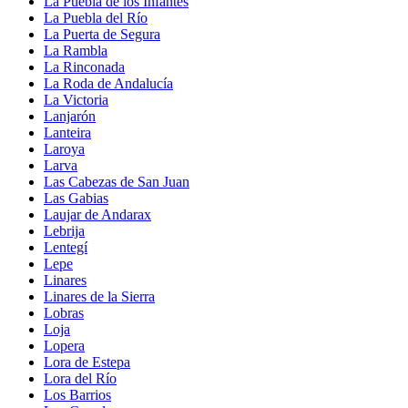
La Puebla de los Infantes
La Puebla del Río
La Puerta de Segura
La Rambla
La Rinconada
La Roda de Andalucía
La Victoria
Lanjarón
Lanteira
Laroya
Larva
Las Cabezas de San Juan
Las Gabias
Laujar de Andarax
Lebrija
Lentegí
Lepe
Linares
Linares de la Sierra
Lobras
Loja
Lopera
Lora de Estepa
Lora del Río
Los Barrios