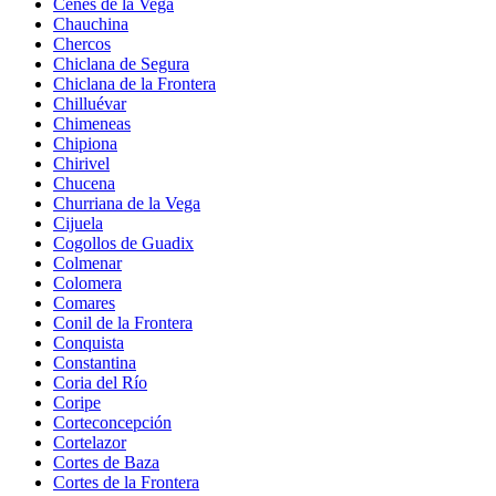
Cenes de la Vega
Chauchina
Chercos
Chiclana de Segura
Chiclana de la Frontera
Chilluévar
Chimeneas
Chipiona
Chirivel
Chucena
Churriana de la Vega
Cijuela
Cogollos de Guadix
Colmenar
Colomera
Comares
Conil de la Frontera
Conquista
Constantina
Coria del Río
Coripe
Corteconcepción
Cortelazor
Cortes de Baza
Cortes de la Frontera