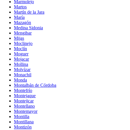
Marmolejo
Martos
Martín de la Jara
María
Mazagón
Medina Sidonia
Mengibar
Mijas
Moclinejo
Moclín
Moguer
Mojacar
Mollina
Molvízar
Monachil
Monda
Montalbán de Córdoba
Montefrío
Montejaque
Montejicar
Montellano
Montemayor
Montilla
Montillana
Montizón