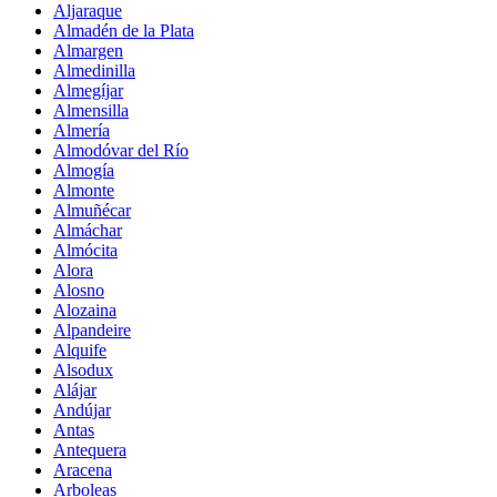
Aljaraque
Almadén de la Plata
Almargen
Almedinilla
Almegíjar
Almensilla
Almería
Almodóvar del Río
Almogía
Almonte
Almuñécar
Almáchar
Almócita
Alora
Alosno
Alozaina
Alpandeire
Alquife
Alsodux
Alájar
Andújar
Antas
Antequera
Aracena
Arboleas