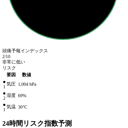
頭痛予報インデックス
2
/10
非常に低い
リスク
要因
数値
気圧
1,004
hPa
1
湿度
69%
2
気温
30
°C
1
24時間リスク指数予測