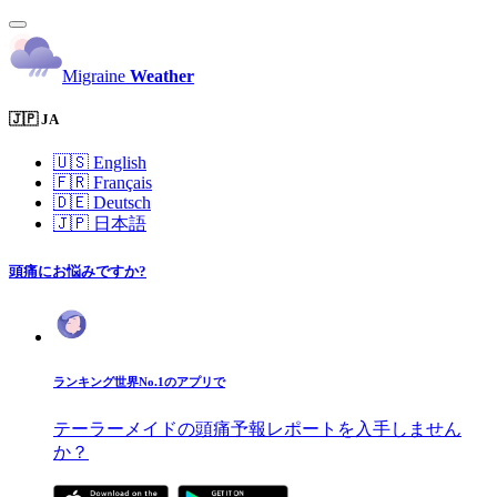
Migraine
Weather
🇯🇵 JA
🇺🇸
English
🇫🇷
Français
🇩🇪
Deutsch
🇯🇵
日本語
頭痛にお悩みですか?
ランキング世界No.1のアプリで
テーラーメイドの頭痛予報レポートを入手しません
か？