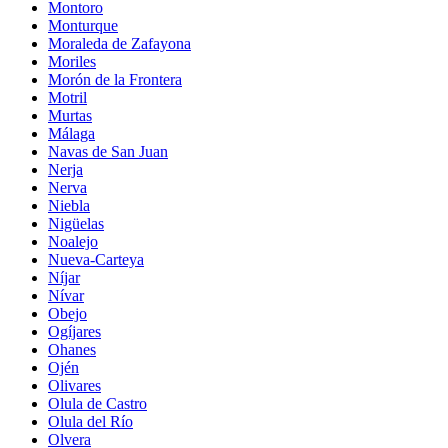
Montoro
Monturque
Moraleda de Zafayona
Moriles
Morón de la Frontera
Motril
Murtas
Málaga
Navas de San Juan
Nerja
Nerva
Niebla
Nigüelas
Noalejo
Nueva-Carteya
Níjar
Nívar
Obejo
Ogíjares
Ohanes
Ojén
Olivares
Olula de Castro
Olula del Río
Olvera