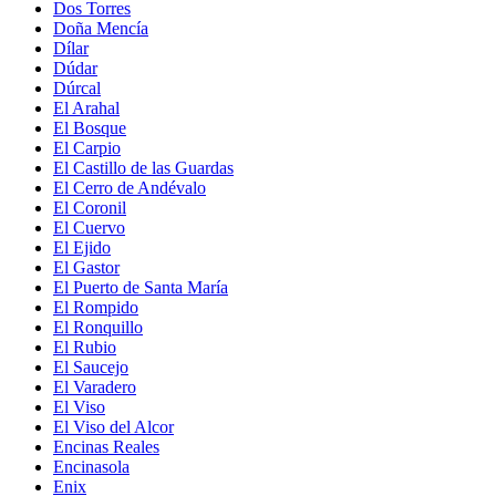
Dos Torres
Doña Mencía
Dílar
Dúdar
Dúrcal
El Arahal
El Bosque
El Carpio
El Castillo de las Guardas
El Cerro de Andévalo
El Coronil
El Cuervo
El Ejido
El Gastor
El Puerto de Santa María
El Rompido
El Ronquillo
El Rubio
El Saucejo
El Varadero
El Viso
El Viso del Alcor
Encinas Reales
Encinasola
Enix