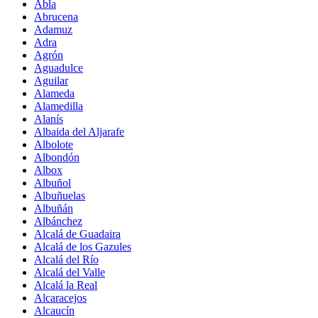
Abla
Abrucena
Adamuz
Adra
Agrón
Aguadulce
Aguilar
Alameda
Alamedilla
Alanís
Albaida del Aljarafe
Albolote
Albondón
Albox
Albuñol
Albuñuelas
Albuñán
Albánchez
Alcalá de Guadaira
Alcalá de los Gazules
Alcalá del Río
Alcalá del Valle
Alcalá la Real
Alcaracejos
Alcaucín