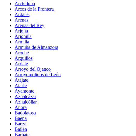
Archidona
Arcos de la Frontera
Ardales
Arenas
Arenas del Rey
Arjona
Arjonilla
Armilla
Armuña de Almanzora
Aroche
Arquillos
Arriate
Arroyo del Ojanco
Arroyomolinos de León
Atajate
Atarfe
Ayamonte
Aznalcázar
Aznalcóllar
Añora
Badolatosa
Baena
Baeza
Bailén
Barbate