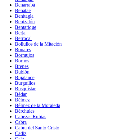
Benarrabá
Benatae
Benitagla
Benizalón
Bentarique
Berja
Berrocal
Bollullos de la Mitación
Bonares
Bormujos
Bornos
Brenes
Bubión
Bujalance
Burguillos
Busquístar
Bédar
Bélmez
Bélmez de la Moraleda
Bérchules
Cabezas Rubias
Cabra
Cabra del Santo Cristo
Cadiz
Cala