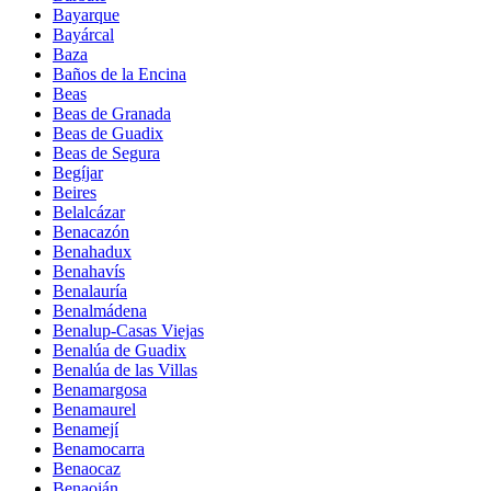
Bayarque
Bayárcal
Baza
Baños de la Encina
Beas
Beas de Granada
Beas de Guadix
Beas de Segura
Begíjar
Beires
Belalcázar
Benacazón
Benahadux
Benahavís
Benalauría
Benalmádena
Benalup-Casas Viejas
Benalúa de Guadix
Benalúa de las Villas
Benamargosa
Benamaurel
Benamejí
Benamocarra
Benaocaz
Benaoján