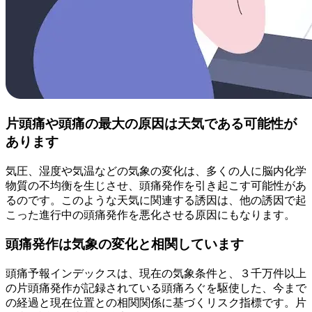
片頭痛や頭痛の最大の原因は天気である可能性が
あります
気圧、湿度や気温などの気象の変化は、多くの人に脳内化学
物質の不均衡を生じさせ、頭痛発作を引き起こす可能性があ
るのです。このような天気に関連する誘因は、他の誘因で起
こった進行中の頭痛発作を悪化させる原因にもなります。
頭痛発作は気象の変化と相関しています
頭痛予報インデックスは、現在の気象条件と、３千万件以上
の片頭痛発作が記録されている頭痛ろぐを駆使した、今まで
の経過と現在位置との相関関係に基づくリスク指標です。片