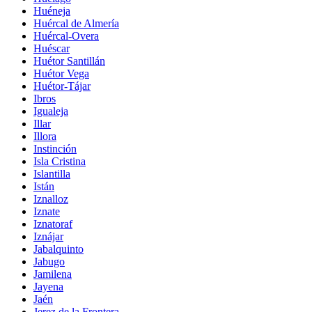
Huéneja
Huércal de Almería
Huércal-Overa
Huéscar
Huétor Santillán
Huétor Vega
Huétor-Tájar
Ibros
Igualeja
Illar
Illora
Instinción
Isla Cristina
Islantilla
Istán
Iznalloz
Iznate
Iznatoraf
Iznájar
Jabalquinto
Jabugo
Jamilena
Jayena
Jaén
Jerez de la Frontera