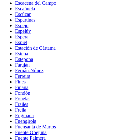
Escacena del Campo
Escañuela
Escúzar
Espartinas
Espejo
Espelúy
Espera
Espiel
Estación de Cártama
Estepa
Estepona
Faraján
Fernán-Núñez
Ferreira
Fines
Fiñana
Fondón
Fonelas
Frailes
Freila
Frigiliana
Fuengirola
Fuensanta de Martos
Fuente Obejuna
Fuente Palmera