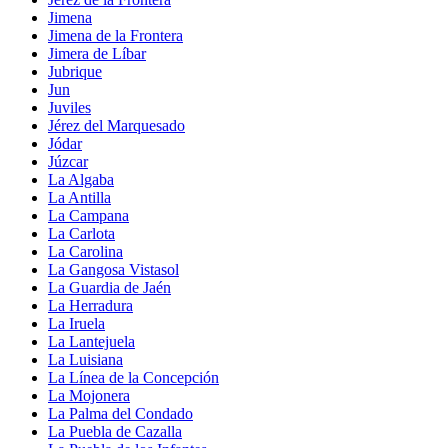
Jimena
Jimena de la Frontera
Jimera de Líbar
Jubrique
Jun
Juviles
Jérez del Marquesado
Jódar
Júzcar
La Algaba
La Antilla
La Campana
La Carlota
La Carolina
La Gangosa Vistasol
La Guardia de Jaén
La Herradura
La Iruela
La Lantejuela
La Luisiana
La Línea de la Concepción
La Mojonera
La Palma del Condado
La Puebla de Cazalla