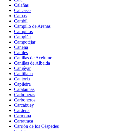
Calañas
Calicasas
Camas
Cambil
Campillo de Arenas
Campillos
Campiña
Campotéjar
Canena
Caniles
Canillas de Aceituno
Canillas de Albaida
Canjáyar
Cantillana
Cantoria
Capileira
Carataunas
Carboneras
Carboneros
Carcabuey
Cardeña
Carmona
Carratraca
Carrión de los Céspedes