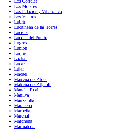
Los Corrales
Los Molares
Los Palacios y Villafranca
Los Villares
Lubrín
Lucainena de las Torres
Lucena
Lucena del Puerto
Lugros
Lupión
Luque
Láchar
Lúcar
Lújar
Macael
Mairena del Alcor
Mairena del Aljarafe
Mancha Real
Manilva
Manzanilla
Maracena
Marbella
Marchal
Marchena
Marinaleda