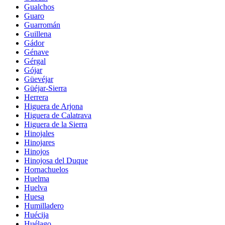
Gualchos
Guaro
Guarromán
Guillena
Gádor
Génave
Gérgal
Gójar
Güevéjar
Güéjar-Sierra
Herrera
Higuera de Arjona
Higuera de Calatrava
Higuera de la Sierra
Hinojales
Hinojares
Hinojos
Hinojosa del Duque
Hornachuelos
Huelma
Huelva
Huesa
Humilladero
Huécija
Huélago