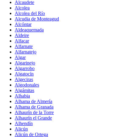
Alcaudete
Alcolea
Alcolea del Río
Alcudia de Monteagud
Alcóntar
Aldeaquemada
Aldeire
Alfacar
Alfarnate
Alfarnatejo
Algar
Algarinejo
Algarrobo
Algatocín
Algeciras
Algodonales
Algámitas
Alhabia
Alhama de Almería
Alhama de Granada
Alhaurín de la Torre
Alhaurín el Grande
Alhendín
Alicún
Alicún de Ortega