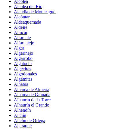
Alcolea
Alcolea del Río
Alcudia de Monteagud
Alcóntar
Aldeaquemada
Aldeire
Alfacar
Alfarnate
Alfarnatejo
Algar
Algarinejo
Algarrobo
Algatocín
Algeciras
Algodonales
Algámitas
Alhabia
Alhama de Almería
Alhama de Granada
Alhaurín de la Torre
Alhaurín el Grande
Alhendín
Alicún
Alicún de Ortega
Aljaraque