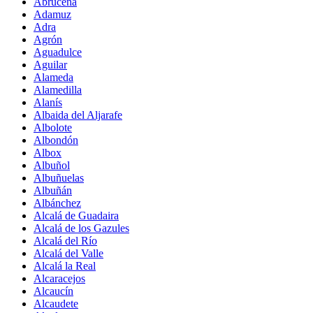
Abrucena
Adamuz
Adra
Agrón
Aguadulce
Aguilar
Alameda
Alamedilla
Alanís
Albaida del Aljarafe
Albolote
Albondón
Albox
Albuñol
Albuñuelas
Albuñán
Albánchez
Alcalá de Guadaira
Alcalá de los Gazules
Alcalá del Río
Alcalá del Valle
Alcalá la Real
Alcaracejos
Alcaucín
Alcaudete