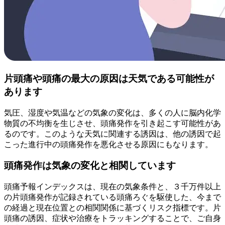
片頭痛や頭痛の最大の原因は天気である可能性が
あります
気圧、湿度や気温などの気象の変化は、多くの人に脳内化学
物質の不均衡を生じさせ、頭痛発作を引き起こす可能性があ
るのです。このような天気に関連する誘因は、他の誘因で起
こった進行中の頭痛発作を悪化させる原因にもなります。
頭痛発作は気象の変化と相関しています
頭痛予報インデックスは、現在の気象条件と、３千万件以上
の片頭痛発作が記録されている頭痛ろぐを駆使した、今まで
の経過と現在位置との相関関係に基づくリスク指標です。片
頭痛の誘因、症状や治療をトラッキングすることで、ご自身