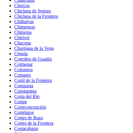
Chauchina
Chercos
Chiclana de Segura
Chiclana de la Frontera
Chilluévar
Chimeneas
Chipiona
Chirivel
Chucena
Churriana de la Vega
Cijuela
Cogollos de Guadix
Colmenar
Colomera
Comares
Conil de la Frontera
Conquista
Constantina
Coria del Río
Coripe
Corteconcepción
Cortelazor
Cortes de Baza
Cortes de la Frontera
Costacabana