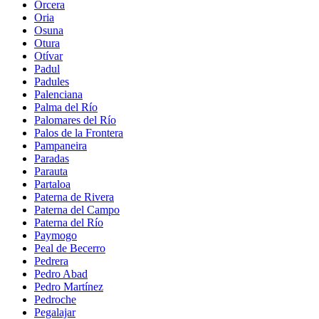
Orcera
Oria
Osuna
Otura
Otívar
Padul
Padules
Palenciana
Palma del Río
Palomares del Río
Palos de la Frontera
Pampaneira
Paradas
Parauta
Partaloa
Paterna de Rivera
Paterna del Campo
Paterna del Río
Paymogo
Peal de Becerro
Pedrera
Pedro Abad
Pedro Martínez
Pedroche
Pegalajar