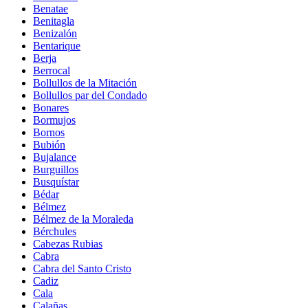
Benatae
Benitagla
Benizalón
Bentarique
Berja
Berrocal
Bollullos de la Mitación
Bollullos par del Condado
Bonares
Bormujos
Bornos
Bubión
Bujalance
Burguillos
Busquístar
Bédar
Bélmez
Bélmez de la Moraleda
Bérchules
Cabezas Rubias
Cabra
Cabra del Santo Cristo
Cadiz
Cala
Calañas