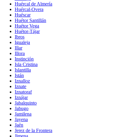
Huércal de Almería
Huércal-Overa
Huéscar
Huétor Santillán
Huétor Vega
Huétor-Tájar
Ibros
Igualeja
Illar
Illora
Instinción
Isla Cristina
Islantilla
Istán
Iznalloz
Iznate
Iznatoraf
Iznájar
Jabalquinto
Jabugo
Jamilena
Jayena
Jaén
Jerez de la Frontera
Jimena