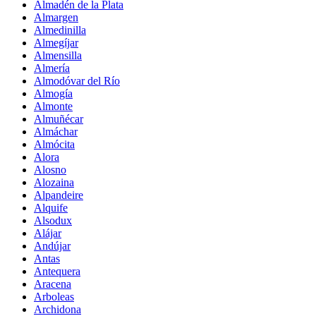
Almadén de la Plata
Almargen
Almedinilla
Almegíjar
Almensilla
Almería
Almodóvar del Río
Almogía
Almonte
Almuñécar
Almáchar
Almócita
Alora
Alosno
Alozaina
Alpandeire
Alquife
Alsodux
Alájar
Andújar
Antas
Antequera
Aracena
Arboleas
Archidona