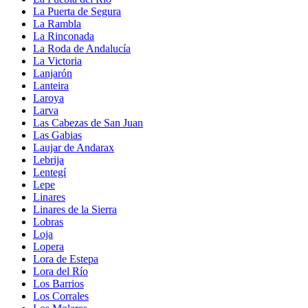
La Puerta de Segura
La Rambla
La Rinconada
La Roda de Andalucía
La Victoria
Lanjarón
Lanteira
Laroya
Larva
Las Cabezas de San Juan
Las Gabias
Laujar de Andarax
Lebrija
Lentegí
Lepe
Linares
Linares de la Sierra
Lobras
Loja
Lopera
Lora de Estepa
Lora del Río
Los Barrios
Los Corrales