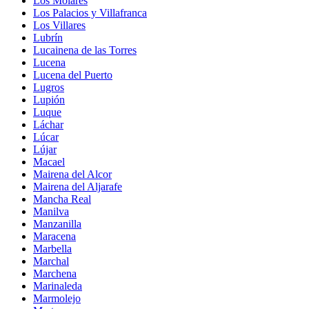
Los Molares
Los Palacios y Villafranca
Los Villares
Lubrín
Lucainena de las Torres
Lucena
Lucena del Puerto
Lugros
Lupión
Luque
Láchar
Lúcar
Lújar
Macael
Mairena del Alcor
Mairena del Aljarafe
Mancha Real
Manilva
Manzanilla
Maracena
Marbella
Marchal
Marchena
Marinaleda
Marmolejo