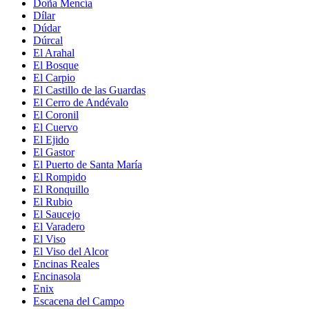
Doña Mencía
Dílar
Dúdar
Dúrcal
El Arahal
El Bosque
El Carpio
El Castillo de las Guardas
El Cerro de Andévalo
El Coronil
El Cuervo
El Ejido
El Gastor
El Puerto de Santa María
El Rompido
El Ronquillo
El Rubio
El Saucejo
El Varadero
El Viso
El Viso del Alcor
Encinas Reales
Encinasola
Enix
Escacena del Campo