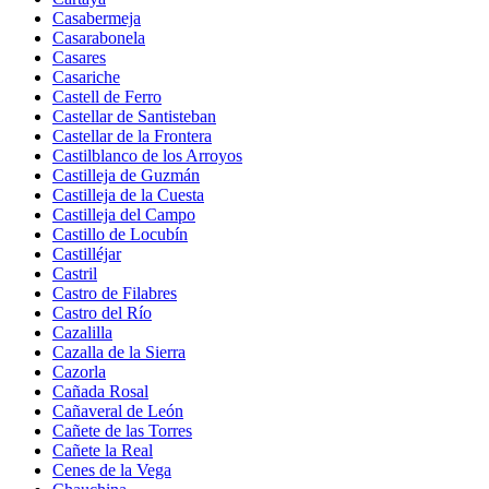
Casabermeja
Casarabonela
Casares
Casariche
Castell de Ferro
Castellar de Santisteban
Castellar de la Frontera
Castilblanco de los Arroyos
Castilleja de Guzmán
Castilleja de la Cuesta
Castilleja del Campo
Castillo de Locubín
Castilléjar
Castril
Castro de Filabres
Castro del Río
Cazalilla
Cazalla de la Sierra
Cazorla
Cañada Rosal
Cañaveral de León
Cañete de las Torres
Cañete la Real
Cenes de la Vega