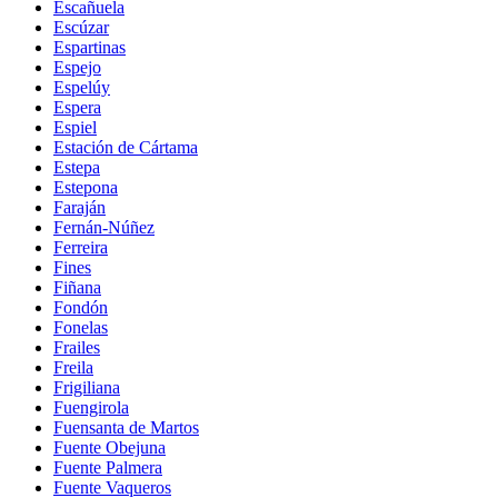
Escañuela
Escúzar
Espartinas
Espejo
Espelúy
Espera
Espiel
Estación de Cártama
Estepa
Estepona
Faraján
Fernán-Núñez
Ferreira
Fines
Fiñana
Fondón
Fonelas
Frailes
Freila
Frigiliana
Fuengirola
Fuensanta de Martos
Fuente Obejuna
Fuente Palmera
Fuente Vaqueros