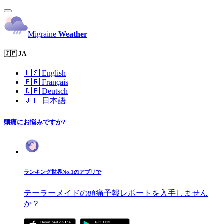
Migraine
Weather
🇯🇵 JA
🇺🇸
English
🇫🇷
Français
🇩🇪
Deutsch
🇯🇵
日本語
頭痛にお悩みですか?
ランキング世界No.1のアプリで
テーラーメイドの頭痛予報レポートを入手しません
か？