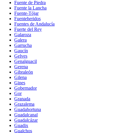
Fuente de Piedra
Fuente la Lancha
Fuente-Tójar
Fuenteheridos
Fuentes de Andalucía
Fuerte del Rey
Galaroza
Galera
Garrucha
Gaucín
Gelves
Genalguacil
Gerena
Gibraleón
Gilena
Gines
Gobernador
Gor
Granada
Grazalema
Guadahortuna
Guadalcanal
Guadalcázar
Guadix
Gualchos