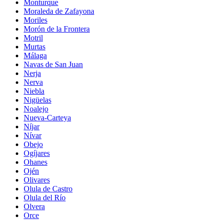
Monturque
Moraleda de Zafayona
Moriles
Morón de la Frontera
Motril
Murtas
Málaga
Navas de San Juan
Nerja
Nerva
Niebla
Nigüelas
Noalejo
Nueva-Carteya
Níjar
Nívar
Obejo
Ogíjares
Ohanes
Ojén
Olivares
Olula de Castro
Olula del Río
Olvera
Orce