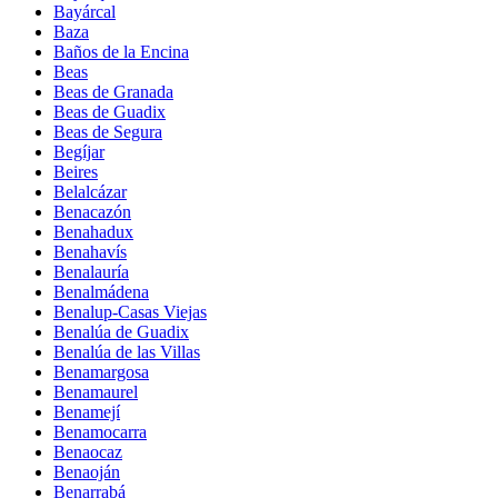
Bayárcal
Baza
Baños de la Encina
Beas
Beas de Granada
Beas de Guadix
Beas de Segura
Begíjar
Beires
Belalcázar
Benacazón
Benahadux
Benahavís
Benalauría
Benalmádena
Benalup-Casas Viejas
Benalúa de Guadix
Benalúa de las Villas
Benamargosa
Benamaurel
Benamejí
Benamocarra
Benaocaz
Benaoján
Benarrabá