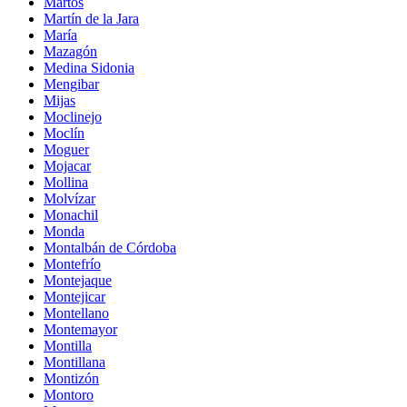
Martos
Martín de la Jara
María
Mazagón
Medina Sidonia
Mengibar
Mijas
Moclinejo
Moclín
Moguer
Mojacar
Mollina
Molvízar
Monachil
Monda
Montalbán de Córdoba
Montefrío
Montejaque
Montejicar
Montellano
Montemayor
Montilla
Montillana
Montizón
Montoro