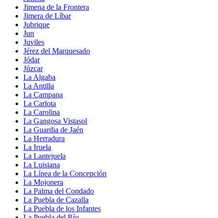
Jimena de la Frontera
Jimera de Líbar
Jubrique
Jun
Juviles
Jérez del Marquesado
Jódar
Júzcar
La Algaba
La Antilla
La Campana
La Carlota
La Carolina
La Gangosa Vistasol
La Guardia de Jaén
La Herradura
La Iruela
La Lantejuela
La Luisiana
La Línea de la Concepción
La Mojonera
La Palma del Condado
La Puebla de Cazalla
La Puebla de los Infantes
La Puebla del Río