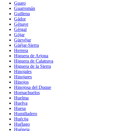
Guaro
Guarromán
Guillena
Gádor
Génave
Gérgal
Gójar
Güevéjar
Güéjar-Sierra
Herrera
Higuera de Arjona
Higuera de Calatrava
Higuera de la Sierra
Hinojales
Hinojares
Hinojos
Hinojosa del Duque
Hornachuelos
Huelma
Huelva
Huesa
Humilladero
Huécija
Huélago
Huéneja