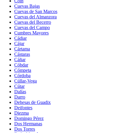
Coín
Cuevas Bajas
Cuevas de San Marcos
Cuevas del Almanzora
Cuevas del Becerro
Cuevas del Campo
Cumbres Mayores
Cádiar
Cájar
Cártama
Cástaras
Cáñar
Cóbdar
Cómpeta
Córdoba
Cúllar-Vega
Cútar
Dalías
Darro
Dehesas de Guadix
Deifontes
Diezma
Domingo Pérez
Dos Hermanas
Dos Torres