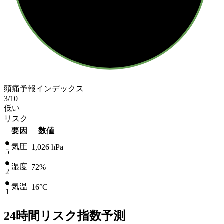
頭痛予報インデックス
3
/10
低い
リスク
要因
数値
気圧
1,026
hPa
5
湿度
72%
2
気温
16
°C
1
24時間リスク指数予測