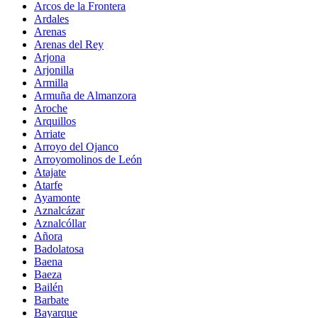
Arcos de la Frontera
Ardales
Arenas
Arenas del Rey
Arjona
Arjonilla
Armilla
Armuña de Almanzora
Aroche
Arquillos
Arriate
Arroyo del Ojanco
Arroyomolinos de León
Atajate
Atarfe
Ayamonte
Aznalcázar
Aznalcóllar
Añora
Badolatosa
Baena
Baeza
Bailén
Barbate
Bayarque