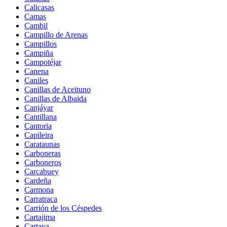
Calicasas
Camas
Cambil
Campillo de Arenas
Campillos
Campiña
Campotéjar
Canena
Caniles
Canillas de Aceituno
Canillas de Albaida
Canjáyar
Cantillana
Cantoria
Capileira
Carataunas
Carboneras
Carboneros
Carcabuey
Cardeña
Carmona
Carratraca
Carrión de los Céspedes
Cartajima
Cartaya