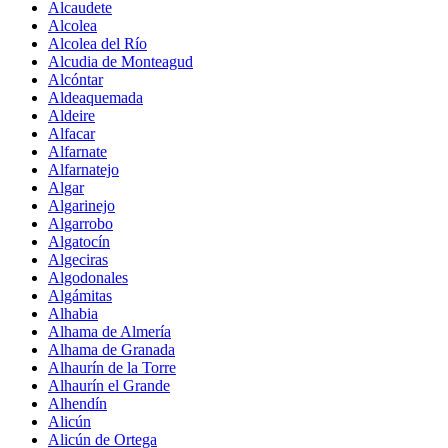
Alcaudete
Alcolea
Alcolea del Río
Alcudia de Monteagud
Alcóntar
Aldeaquemada
Aldeire
Alfacar
Alfarnate
Alfarnatejo
Algar
Algarinejo
Algarrobo
Algatocín
Algeciras
Algodonales
Algámitas
Alhabia
Alhama de Almería
Alhama de Granada
Alhaurín de la Torre
Alhaurín el Grande
Alhendín
Alicún
Alicún de Ortega