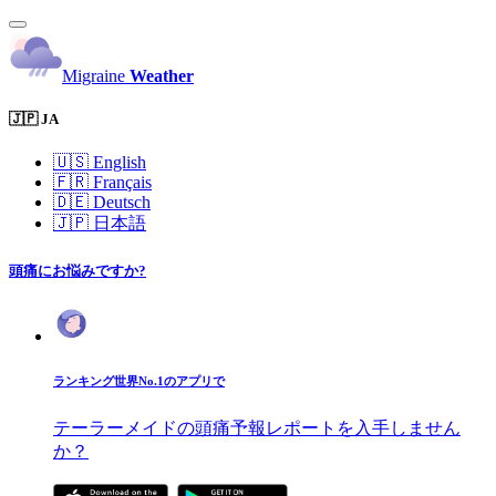
Migraine
Weather
🇯🇵 JA
🇺🇸
English
🇫🇷
Français
🇩🇪
Deutsch
🇯🇵
日本語
頭痛にお悩みですか?
ランキング世界No.1のアプリで
テーラーメイドの頭痛予報レポートを入手しません
か？