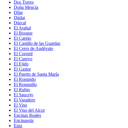
Dos Torres
Doña Mencía
Dílar
Dúdar
Dúrcal
El Arahal
El Bosque
El Carpio
El Castillo de las Guardas
El Cerro de Andévalo
El Coronil
El Cuervo
El Ejido
El Gastor
El Puerto de Santa María
El Rompido
El Ronquillo
El Rubio
El Saucejo
El Varadero
El Viso
El Viso del Alcor
Encinas Reales
Encinasola
Enix