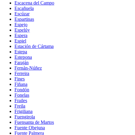
Escacena del Campo
Escañuela
Escúzar
Espartinas
Espejo
Espelúy
Espera
Espiel
Estación de Cártama
Estepa
Estepona
Faraján
Fernán-Núñez
Ferreira
Fines
Fiñana
Fondón
Fonelas
Frailes
Freila
Frigiliana
Fuengirola
Fuensanta de Martos
Fuente Obejuna
Fuente Palmera