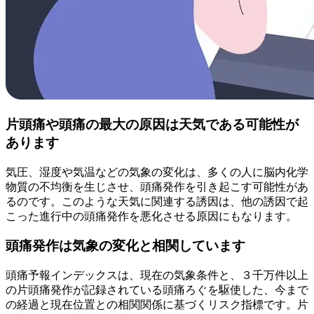
片頭痛や頭痛の最大の原因は天気である可能性が
あります
気圧、湿度や気温などの気象の変化は、多くの人に脳内化学
物質の不均衡を生じさせ、頭痛発作を引き起こす可能性があ
るのです。このような天気に関連する誘因は、他の誘因で起
こった進行中の頭痛発作を悪化させる原因にもなります。
頭痛発作は気象の変化と相関しています
頭痛予報インデックスは、現在の気象条件と、３千万件以上
の片頭痛発作が記録されている頭痛ろぐを駆使した、今まで
の経過と現在位置との相関関係に基づくリスク指標です。片