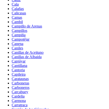
Cala
Calañas
Calicasas
Camas
Cambil
Campillo de Arenas
Campillos
Campiña
Campotéjar
Canena
Caniles
Canillas de Aceituno
Canillas de Albaida
Canjáyar
Cantillana
Cantoria
Capileira
Carataunas
Carboneras
Carboneros
Carcabuey
Cardeña
Carmona
Carratraca