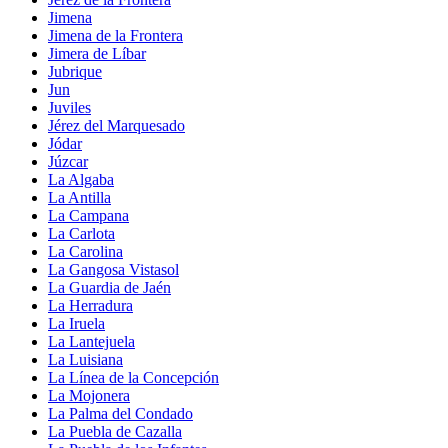
Jimena
Jimena de la Frontera
Jimera de Líbar
Jubrique
Jun
Juviles
Jérez del Marquesado
Jódar
Júzcar
La Algaba
La Antilla
La Campana
La Carlota
La Carolina
La Gangosa Vistasol
La Guardia de Jaén
La Herradura
La Iruela
La Lantejuela
La Luisiana
La Línea de la Concepción
La Mojonera
La Palma del Condado
La Puebla de Cazalla