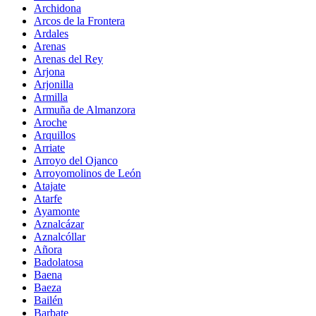
Archidona
Arcos de la Frontera
Ardales
Arenas
Arenas del Rey
Arjona
Arjonilla
Armilla
Armuña de Almanzora
Aroche
Arquillos
Arriate
Arroyo del Ojanco
Arroyomolinos de León
Atajate
Atarfe
Ayamonte
Aznalcázar
Aznalcóllar
Añora
Badolatosa
Baena
Baeza
Bailén
Barbate