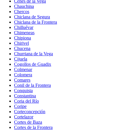
Cenes de la Vega
Chauchina
Chercos
Chiclana de Segura
Chiclana de la Frontera
Chilluévar
Chimeneas
Chipiona
Chirivel
Chucena
Churriana de la Vega
Cijuela
Cogollos de Guadix
Colmenar
Colomera
Comares
Conil de la Frontera
Conquista
Constantina
Coria del Río
Coripe
Corteconcepción
Cortelazor
Cortes de Baza
Cortes de la Frontera