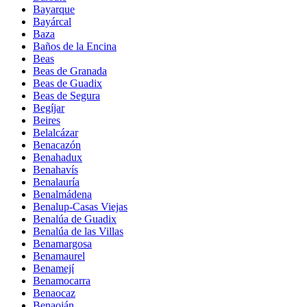
Bayarque
Bayárcal
Baza
Baños de la Encina
Beas
Beas de Granada
Beas de Guadix
Beas de Segura
Begíjar
Beires
Belalcázar
Benacazón
Benahadux
Benahavís
Benalauría
Benalmádena
Benalup-Casas Viejas
Benalúa de Guadix
Benalúa de las Villas
Benamargosa
Benamaurel
Benamejí
Benamocarra
Benaocaz
Benaoján