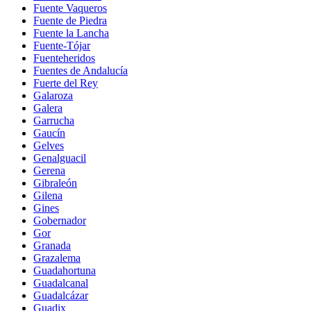
Fuente Vaqueros
Fuente de Piedra
Fuente la Lancha
Fuente-Tójar
Fuenteheridos
Fuentes de Andalucía
Fuerte del Rey
Galaroza
Galera
Garrucha
Gaucín
Gelves
Genalguacil
Gerena
Gibraleón
Gilena
Gines
Gobernador
Gor
Granada
Grazalema
Guadahortuna
Guadalcanal
Guadalcázar
Guadix