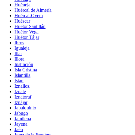
Huéneja
Huércal de Almería
Huércal-Overa
Huéscar
Huétor Santillán
Huétor Vega
Huétor-Tájar
Ibros
Igualeja
Illar
Illora
Instinción
Isla Cristina
Islantilla
Istán
Iznalloz
Iznate
Iznatoraf
Iznájar
Jabalquinto
Jabugo
Jamilena
Jayena
Jaén
Jerez de la Frontera