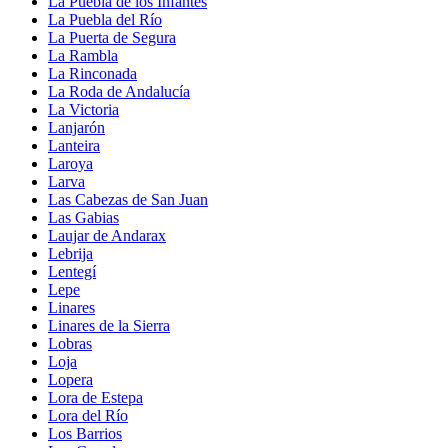
La Puebla de los Infantes
La Puebla del Río
La Puerta de Segura
La Rambla
La Rinconada
La Roda de Andalucía
La Victoria
Lanjarón
Lanteira
Laroya
Larva
Las Cabezas de San Juan
Las Gabias
Laujar de Andarax
Lebrija
Lentegí
Lepe
Linares
Linares de la Sierra
Lobras
Loja
Lopera
Lora de Estepa
Lora del Río
Los Barrios