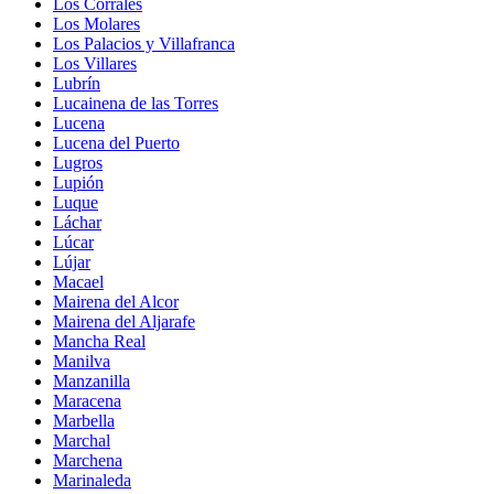
Los Corrales
Los Molares
Los Palacios y Villafranca
Los Villares
Lubrín
Lucainena de las Torres
Lucena
Lucena del Puerto
Lugros
Lupión
Luque
Láchar
Lúcar
Lújar
Macael
Mairena del Alcor
Mairena del Aljarafe
Mancha Real
Manilva
Manzanilla
Maracena
Marbella
Marchal
Marchena
Marinaleda