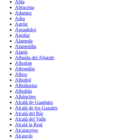
Abla
Abrucena
Adamuz
Adra
Agrón
Aguadulce
Aguilar
Alameda
Alamedilla
Alanís
Albaida del Aljarafe
Albolote
Albondón
Albox
Albuñol
Albuñuelas
Albuñán
Albánchez
Alcalá de Guadaira
Alcalá de los Gazules
Alcalá del Río
Alcalá del Valle
Alcalá la Real
Alcaracejos
Alcaucín