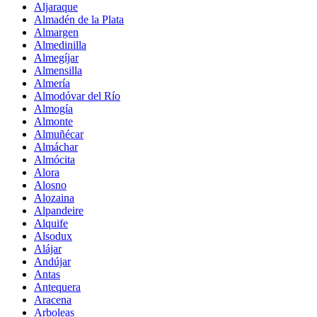
Aljaraque
Almadén de la Plata
Almargen
Almedinilla
Almegíjar
Almensilla
Almería
Almodóvar del Río
Almogía
Almonte
Almuñécar
Almáchar
Almócita
Alora
Alosno
Alozaina
Alpandeire
Alquife
Alsodux
Alájar
Andújar
Antas
Antequera
Aracena
Arboleas