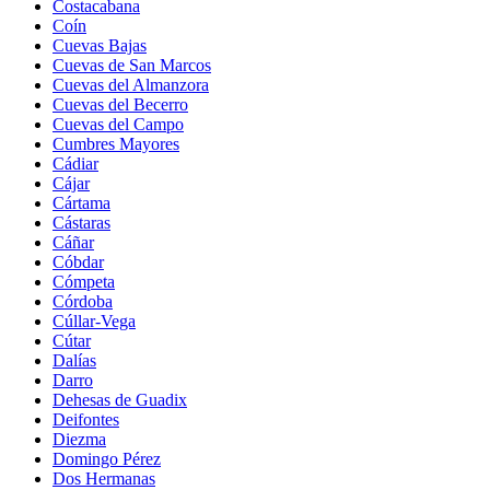
Costacabana
Coín
Cuevas Bajas
Cuevas de San Marcos
Cuevas del Almanzora
Cuevas del Becerro
Cuevas del Campo
Cumbres Mayores
Cádiar
Cájar
Cártama
Cástaras
Cáñar
Cóbdar
Cómpeta
Córdoba
Cúllar-Vega
Cútar
Dalías
Darro
Dehesas de Guadix
Deifontes
Diezma
Domingo Pérez
Dos Hermanas