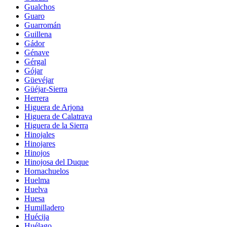
Gualchos
Guaro
Guarromán
Guillena
Gádor
Génave
Gérgal
Gójar
Güevéjar
Güéjar-Sierra
Herrera
Higuera de Arjona
Higuera de Calatrava
Higuera de la Sierra
Hinojales
Hinojares
Hinojos
Hinojosa del Duque
Hornachuelos
Huelma
Huelva
Huesa
Humilladero
Huécija
Huélago