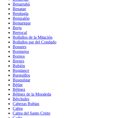
Benarrabá
Benatae
Benitagla
Benizalón
Bentarique
Berja
Berrocal
Bollullos de la Mitación
Bollullos par del Condado
Bonares
Bormujos
Bornos
Brenes
Bubión
Bujalance
Burguillos
Busquístar
Bédar
Bélmez
Bélmez de la Moraleda
Bérchules
Cabezas Rubias
Cabra
Cabra del Santo Cristo
Cadiz