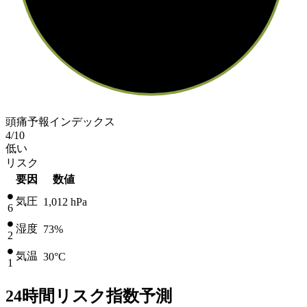
頭痛予報インデックス
4
/10
低い
リスク
要因
数値
気圧
1,012
hPa
6
湿度
73%
2
気温
30
°C
1
24時間リスク指数予測