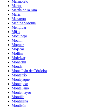
Marmolejo
Martos
Martín de la Jara
María
Mazagón
Medina Sidonia
Mengibar
Mijas
Moclinejo
Moclín
Moguer
Mojacar
Mollina
Molvízar
Monachil
Monda
Montalbán de Córdoba
Montefrío
Montejaque
Montejicar
Montellano
Montemayor
Montilla
Montillana
Montizón