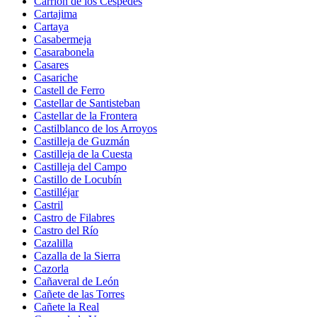
Carrión de los Céspedes
Cartajima
Cartaya
Casabermeja
Casarabonela
Casares
Casariche
Castell de Ferro
Castellar de Santisteban
Castellar de la Frontera
Castilblanco de los Arroyos
Castilleja de Guzmán
Castilleja de la Cuesta
Castilleja del Campo
Castillo de Locubín
Castilléjar
Castril
Castro de Filabres
Castro del Río
Cazalilla
Cazalla de la Sierra
Cazorla
Cañaveral de León
Cañete de las Torres
Cañete la Real