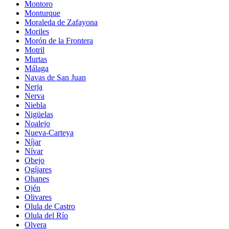
Montoro
Monturque
Moraleda de Zafayona
Moriles
Morón de la Frontera
Motril
Murtas
Málaga
Navas de San Juan
Nerja
Nerva
Niebla
Nigüelas
Noalejo
Nueva-Carteya
Níjar
Nívar
Obejo
Ogíjares
Ohanes
Ojén
Olivares
Olula de Castro
Olula del Río
Olvera