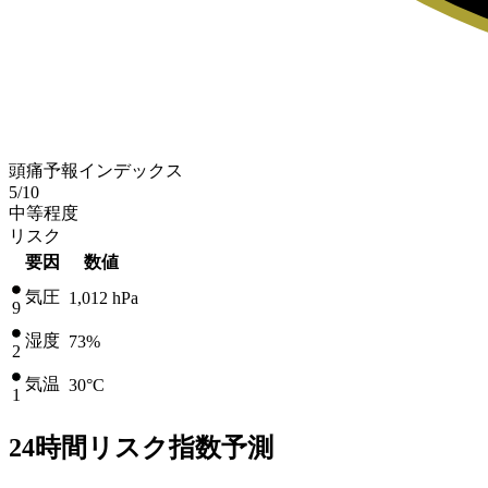
頭痛予報インデックス
5
/10
中等程度
リスク
要因
数値
気圧
1,012
hPa
9
湿度
73%
2
気温
30
°C
1
24時間リスク指数予測