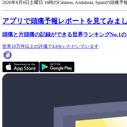
2026年8月8日土曜日 16時のCástaras, Andalusia, Spainの
アプリで頭痛予報レポートを見てみま
頭痛と片頭痛の記録ができる世界ランキングNo.1
世界10万件以上の評価で4.8をいただいています