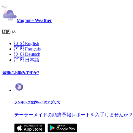
Migraine
Weather
🇯🇵 JA
🇺🇸
English
🇫🇷
Français
🇩🇪
Deutsch
🇯🇵
日本語
頭痛にお悩みですか?
ランキング世界No.1のアプリで
テーラーメイドの頭痛予報レポートを入手しませんか？