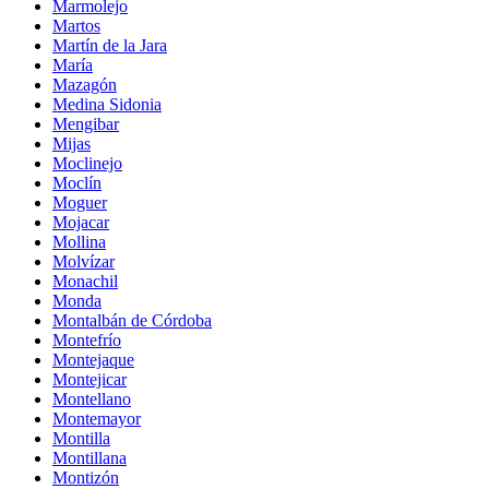
Marmolejo
Martos
Martín de la Jara
María
Mazagón
Medina Sidonia
Mengibar
Mijas
Moclinejo
Moclín
Moguer
Mojacar
Mollina
Molvízar
Monachil
Monda
Montalbán de Córdoba
Montefrío
Montejaque
Montejicar
Montellano
Montemayor
Montilla
Montillana
Montizón