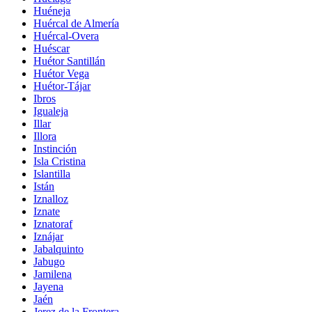
Huéneja
Huércal de Almería
Huércal-Overa
Huéscar
Huétor Santillán
Huétor Vega
Huétor-Tájar
Ibros
Igualeja
Illar
Illora
Instinción
Isla Cristina
Islantilla
Istán
Iznalloz
Iznate
Iznatoraf
Iznájar
Jabalquinto
Jabugo
Jamilena
Jayena
Jaén
Jerez de la Frontera