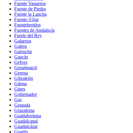
Fuente Vaqueros
Fuente de Piedra
Fuente la Lancha
Fuente-Tójar
Fuenteheridos
Fuentes de Andalucía
Fuerte del Rey
Galaroza
Galera
Garrucha
Gaucín
Gelves
Genalguacil
Gerena
Gibraleón
Gilena
Gines
Gobernador
Gor
Granada
Grazalema
Guadahortuna
Guadalcanal
Guadalcázar
Guadix