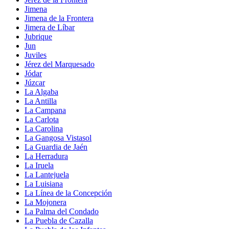
Jimena
Jimena de la Frontera
Jimera de Líbar
Jubrique
Jun
Juviles
Jérez del Marquesado
Jódar
Júzcar
La Algaba
La Antilla
La Campana
La Carlota
La Carolina
La Gangosa Vistasol
La Guardia de Jaén
La Herradura
La Iruela
La Lantejuela
La Luisiana
La Línea de la Concepción
La Mojonera
La Palma del Condado
La Puebla de Cazalla