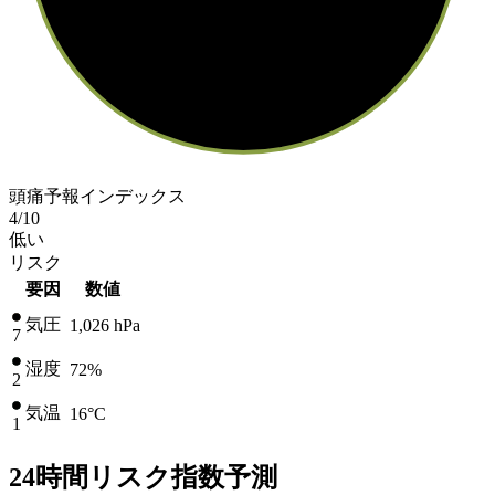
頭痛予報インデックス
4
/10
低い
リスク
要因
数値
気圧
1,026
hPa
7
湿度
72%
2
気温
16
°C
1
24時間リスク指数予測