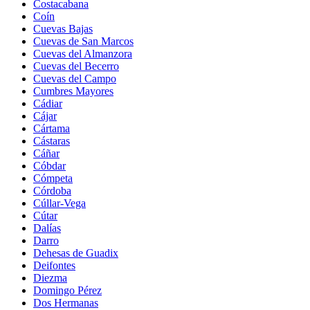
Costacabana
Coín
Cuevas Bajas
Cuevas de San Marcos
Cuevas del Almanzora
Cuevas del Becerro
Cuevas del Campo
Cumbres Mayores
Cádiar
Cájar
Cártama
Cástaras
Cáñar
Cóbdar
Cómpeta
Córdoba
Cúllar-Vega
Cútar
Dalías
Darro
Dehesas de Guadix
Deifontes
Diezma
Domingo Pérez
Dos Hermanas