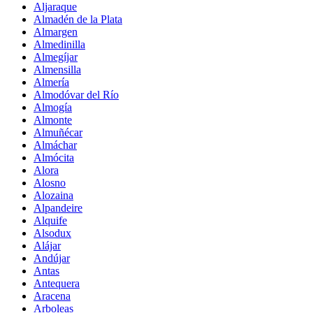
Aljaraque
Almadén de la Plata
Almargen
Almedinilla
Almegíjar
Almensilla
Almería
Almodóvar del Río
Almogía
Almonte
Almuñécar
Almáchar
Almócita
Alora
Alosno
Alozaina
Alpandeire
Alquife
Alsodux
Alájar
Andújar
Antas
Antequera
Aracena
Arboleas