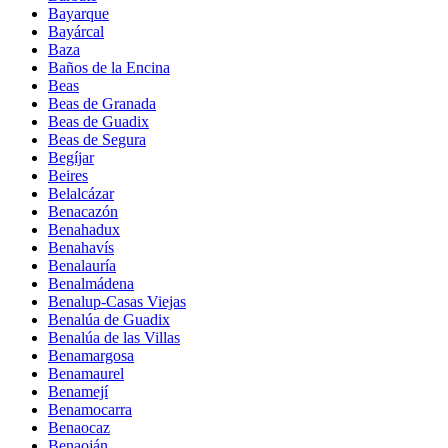
Bayarque
Bayárcal
Baza
Baños de la Encina
Beas
Beas de Granada
Beas de Guadix
Beas de Segura
Begíjar
Beires
Belalcázar
Benacazón
Benahadux
Benahavís
Benalauría
Benalmádena
Benalup-Casas Viejas
Benalúa de Guadix
Benalúa de las Villas
Benamargosa
Benamaurel
Benamejí
Benamocarra
Benaocaz
Benaoján