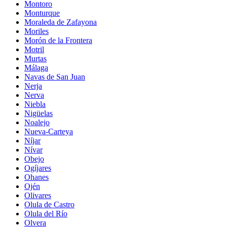
Montoro
Monturque
Moraleda de Zafayona
Moriles
Morón de la Frontera
Motril
Murtas
Málaga
Navas de San Juan
Nerja
Nerva
Niebla
Nigüelas
Noalejo
Nueva-Carteya
Níjar
Nívar
Obejo
Ogíjares
Ohanes
Ojén
Olivares
Olula de Castro
Olula del Río
Olvera