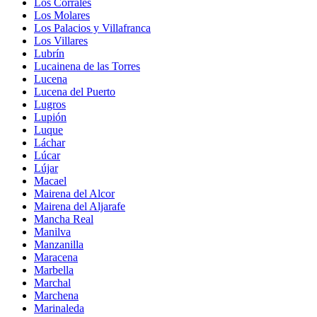
Los Corrales
Los Molares
Los Palacios y Villafranca
Los Villares
Lubrín
Lucainena de las Torres
Lucena
Lucena del Puerto
Lugros
Lupión
Luque
Láchar
Lúcar
Lújar
Macael
Mairena del Alcor
Mairena del Aljarafe
Mancha Real
Manilva
Manzanilla
Maracena
Marbella
Marchal
Marchena
Marinaleda