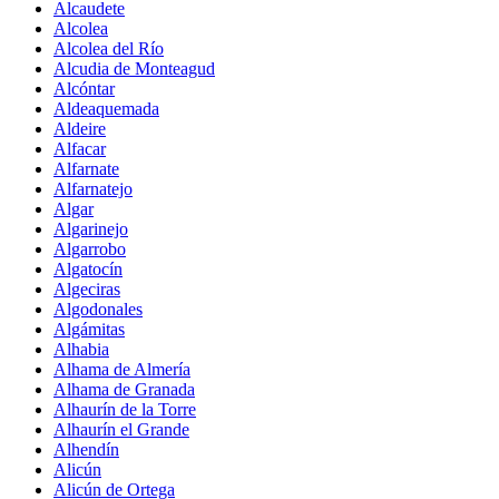
Alcaudete
Alcolea
Alcolea del Río
Alcudia de Monteagud
Alcóntar
Aldeaquemada
Aldeire
Alfacar
Alfarnate
Alfarnatejo
Algar
Algarinejo
Algarrobo
Algatocín
Algeciras
Algodonales
Algámitas
Alhabia
Alhama de Almería
Alhama de Granada
Alhaurín de la Torre
Alhaurín el Grande
Alhendín
Alicún
Alicún de Ortega