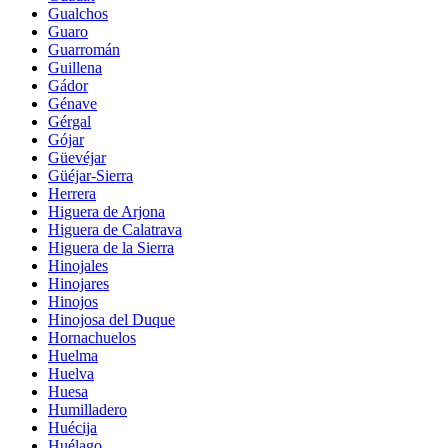
Gualchos
Guaro
Guarromán
Guillena
Gádor
Génave
Gérgal
Gójar
Güevéjar
Güéjar-Sierra
Herrera
Higuera de Arjona
Higuera de Calatrava
Higuera de la Sierra
Hinojales
Hinojares
Hinojos
Hinojosa del Duque
Hornachuelos
Huelma
Huelva
Huesa
Humilladero
Huécija
Huélago