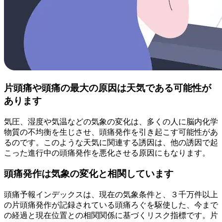
片頭痛や頭痛の最大の原因は天気である可能性が
あります
気圧、湿度や気温などの気象の変化は、多くの人に脳内化学
物質の不均衡を生じさせ、頭痛発作を引き起こす可能性があ
るのです。このような天気に関連する誘因は、他の誘因で起
こった進行中の頭痛発作を悪化させる原因にもなります。
頭痛発作は気象の変化と相関しています
頭痛予報インデックスは、現在の気象条件と、３千万件以上
の片頭痛発作が記録されている頭痛ろぐを駆使した、今まで
の経過と現在位置との相関関係に基づくリスク指標です。片