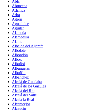
Abla
Abrucena
Adamuz
Adra
Agrón
Aguadulce
Aguilar
Alameda
Alamedilla
Alanís
Albaida del Aljarafe
Albolote
Albondón
Albox
Albuñol
Albuñuelas
Albuñán
Albánchez
Alcalá de Guadaira
Alcalá de los Gazules
Alcalá del Río
Alcalá del Valle
Alcalá la Real
Alcaracejos
Alcaucín