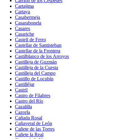
Carrión de los Céspedes
Cartajima
Cartaya
Casabermeja
Casarabonela
Casares
Casariche
Castell de Ferro
Castellar de Santisteban
Castellar de la Frontera
Castilblanco de los Arroyos
Castilleja de Guzmán
Castilleja de la Cuesta
Castilleja del Campo
Castillo de Locubín
Castilléjar
Castril
Castro de Filabres
Castro del Río
Cazalilla
Cazorla
Cañada Rosal
Cañaveral de León
Cañete de las Torres
Cañete la Real