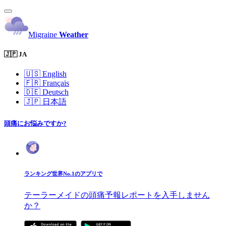
Migraine
Weather
🇯🇵 JA
🇺🇸
English
🇫🇷
Français
🇩🇪
Deutsch
🇯🇵
日本語
頭痛にお悩みですか?
ランキング世界No.1のアプリで
テーラーメイドの頭痛予報レポートを入手しません
か？