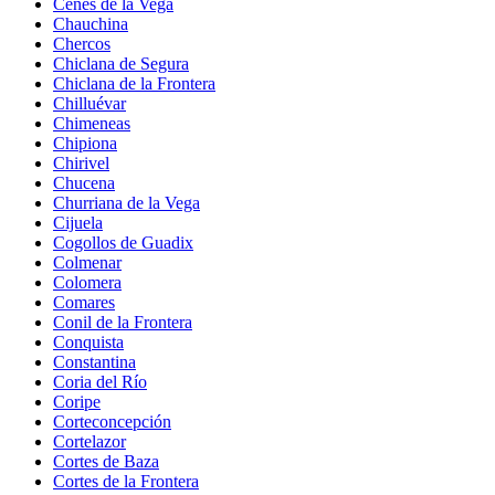
Cenes de la Vega
Chauchina
Chercos
Chiclana de Segura
Chiclana de la Frontera
Chilluévar
Chimeneas
Chipiona
Chirivel
Chucena
Churriana de la Vega
Cijuela
Cogollos de Guadix
Colmenar
Colomera
Comares
Conil de la Frontera
Conquista
Constantina
Coria del Río
Coripe
Corteconcepción
Cortelazor
Cortes de Baza
Cortes de la Frontera