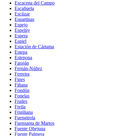
Escacena del Campo
Escañuela
Escúzar
Espartinas
Espejo
Espelúy
Espera
Espiel
Estación de Cártama
Estepa
Estepona
Faraján
Fernán-Núñez
Ferreira
Fines
Fiñana
Fondón
Fonelas
Frailes
Freila
Frigiliana
Fuengirola
Fuensanta de Martos
Fuente Obejuna
Fuente Palmera