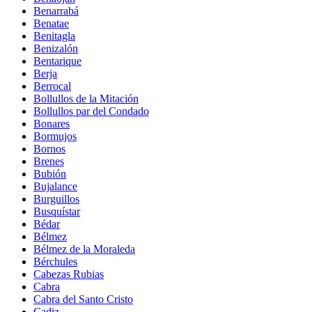
Benarrabá
Benatae
Benitagla
Benizalón
Bentarique
Berja
Berrocal
Bollullos de la Mitación
Bollullos par del Condado
Bonares
Bormujos
Bornos
Brenes
Bubión
Bujalance
Burguillos
Busquístar
Bédar
Bélmez
Bélmez de la Moraleda
Bérchules
Cabezas Rubias
Cabra
Cabra del Santo Cristo
Cadiz