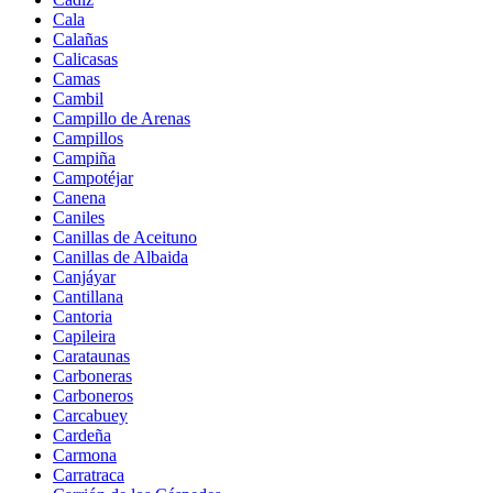
Cala
Calañas
Calicasas
Camas
Cambil
Campillo de Arenas
Campillos
Campiña
Campotéjar
Canena
Caniles
Canillas de Aceituno
Canillas de Albaida
Canjáyar
Cantillana
Cantoria
Capileira
Carataunas
Carboneras
Carboneros
Carcabuey
Cardeña
Carmona
Carratraca