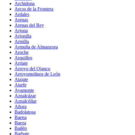
Archidona
Arcos de la Frontera
Ardales
Arenas
Arenas del Rey
Arjona
Arjonilla
Armilla
Armuña de Almanzora
Aroche
Arquillos
Arriate
Arroyo del Ojanco
Arroyomolinos de León
Atajate
Atarfe
Ayamonte
Aznalcázar
Aznalcóllar
Añora
Badolatosa
Baena
Baeza
Bailén
Barbate