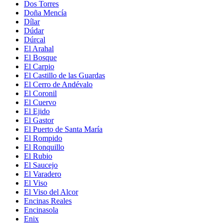
Dos Torres
Doña Mencía
Dílar
Dúdar
Dúrcal
El Arahal
El Bosque
El Carpio
El Castillo de las Guardas
El Cerro de Andévalo
El Coronil
El Cuervo
El Ejido
El Gastor
El Puerto de Santa María
El Rompido
El Ronquillo
El Rubio
El Saucejo
El Varadero
El Viso
El Viso del Alcor
Encinas Reales
Encinasola
Enix