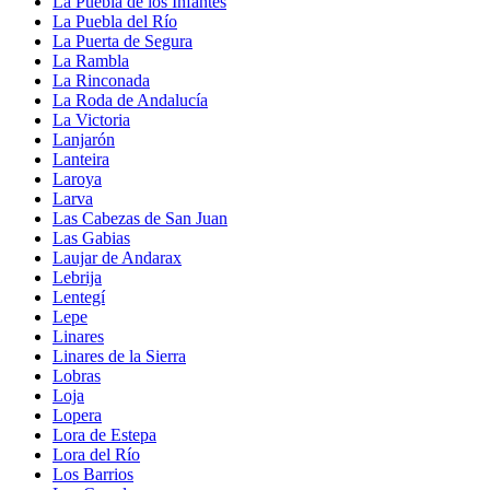
La Puebla de los Infantes
La Puebla del Río
La Puerta de Segura
La Rambla
La Rinconada
La Roda de Andalucía
La Victoria
Lanjarón
Lanteira
Laroya
Larva
Las Cabezas de San Juan
Las Gabias
Laujar de Andarax
Lebrija
Lentegí
Lepe
Linares
Linares de la Sierra
Lobras
Loja
Lopera
Lora de Estepa
Lora del Río
Los Barrios