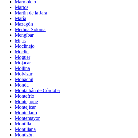
Marmolejo
Martos
Martín de la Jara
María
Mazagón
Medina Sidonia
Mengibar
Mijas
Moclinejo
Moclín
Moguer
Mojacar
Mollina
Molvízar
Monachil
Monda
Montalbán de Córdoba
Montefrío
Montejaque
Montejicar
Montellano
Montemayor
Montilla
Montillana
Montizón