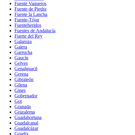
Fuente Vaqueros
Fuente de Piedra
Fuente la Lancha
Fuente-Tójar
Fuenteheridos
Fuentes de Andalucía
Fuerte del Rey
Galaroza
Galera
Garrucha
Gaucín
Gelves
Genalguacil
Gerena
Gibraleón
Gilena
Gines
Gobernador
Gor
Granada
Grazalema
Guadahortuna
Guadalcanal
Guadalcázar
Guadix