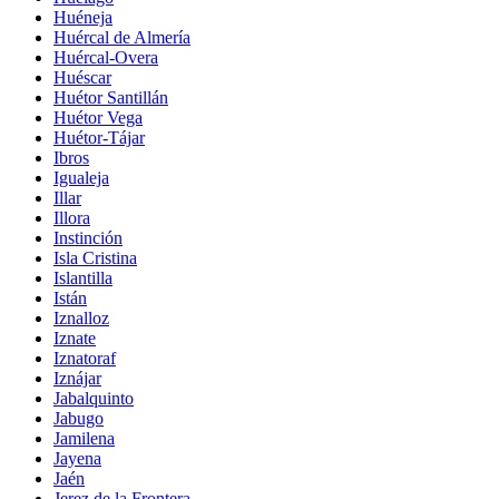
Huéneja
Huércal de Almería
Huércal-Overa
Huéscar
Huétor Santillán
Huétor Vega
Huétor-Tájar
Ibros
Igualeja
Illar
Illora
Instinción
Isla Cristina
Islantilla
Istán
Iznalloz
Iznate
Iznatoraf
Iznájar
Jabalquinto
Jabugo
Jamilena
Jayena
Jaén
Jerez de la Frontera