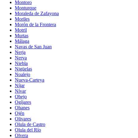
Montoro
Monturque
Moraleda de Zafayona
Moriles
Morón de la Frontera
Motril
Murtas
Málaga
Navas de San Juan
Nerja
Nerva
Niebla
Nigüelas
Noalejo
Nueva-Carteya
Níjar
Nívar
Obejo
Ogíjares
Ohanes
Ojén
Olivares
Olula de Castro
Olula del Río
Olvera