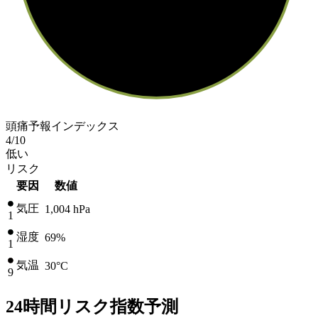
頭痛予報インデックス
4
/10
低い
リスク
要因
数値
気圧
1,004
hPa
1
湿度
69%
1
気温
30
°C
9
24時間リスク指数予測