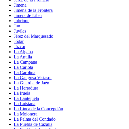
Jimena
Jimena de la Frontera
Jimera de Líbar
Jubrique
Jun
Juviles
Jérez del Marquesado
Jódar
Júzcar
La Algaba
La Antilla
La Campana
La Carlota
La Carolina
La Gangosa Vistasol
La Guardia de Jaén
La Herradura
La Iruela
La Lantejuela
La Luisiana
La Línea de la Concepción
La Mojonera
La Palma del Condado
La Puebla de Cazalla