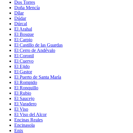
Dos Torres
Doña Mencía
Dílar
Dúdar
Dúrcal
El Arahal
El Bosque
El Carpio
El Castillo de las Guardas
El Cerro de Andévalo
El Coronil
El Cuervo
El Ejido
El Gastor
El Puerto de Santa María
El Rompido
El Ronquillo
El Rubio
El Saucejo
El Varadero
El Viso
El Viso del Alcor
Encinas Reales
Encinasola
Enix