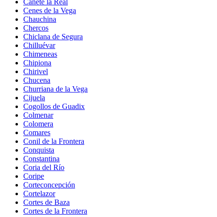
Cañete la Real
Cenes de la Vega
Chauchina
Chercos
Chiclana de Segura
Chilluévar
Chimeneas
Chipiona
Chirivel
Chucena
Churriana de la Vega
Cijuela
Cogollos de Guadix
Colmenar
Colomera
Comares
Conil de la Frontera
Conquista
Constantina
Coria del Río
Coripe
Corteconcepción
Cortelazor
Cortes de Baza
Cortes de la Frontera