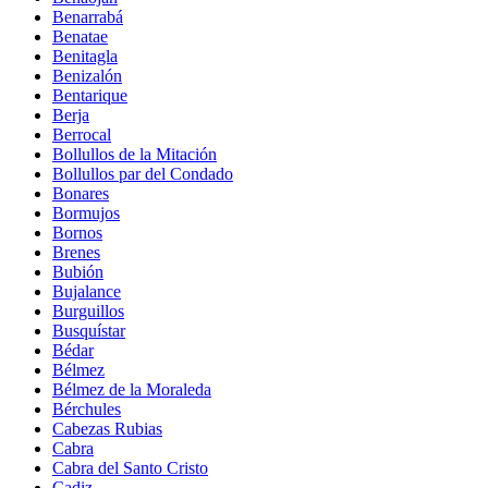
Benarrabá
Benatae
Benitagla
Benizalón
Bentarique
Berja
Berrocal
Bollullos de la Mitación
Bollullos par del Condado
Bonares
Bormujos
Bornos
Brenes
Bubión
Bujalance
Burguillos
Busquístar
Bédar
Bélmez
Bélmez de la Moraleda
Bérchules
Cabezas Rubias
Cabra
Cabra del Santo Cristo
Cadiz