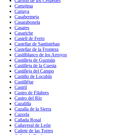
Carrión de los Céspedes
Cartajima
Cartaya
Casabermeja
Casarabonela
Casares
Casariche
Castell de Ferro
Castellar de Santisteban
Castellar de la Frontera
Castilblanco de los Arroyos
Castilleja de Guzmán
Castilleja de la Cuesta
Castilleja del Campo
Castillo de Locubín
Castilléjar
Castril
Castro de Filabres
Castro del Río
Cazalilla
Cazalla de la Sierra
Cazorla
Cañada Rosal
Cañaveral de León
Cañete de las Torres