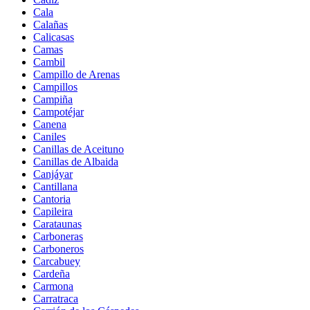
Cala
Calañas
Calicasas
Camas
Cambil
Campillo de Arenas
Campillos
Campiña
Campotéjar
Canena
Caniles
Canillas de Aceituno
Canillas de Albaida
Canjáyar
Cantillana
Cantoria
Capileira
Carataunas
Carboneras
Carboneros
Carcabuey
Cardeña
Carmona
Carratraca