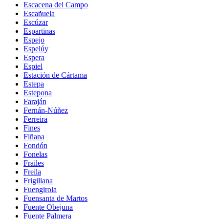
Escacena del Campo
Escañuela
Escúzar
Espartinas
Espejo
Espelúy
Espera
Espiel
Estación de Cártama
Estepa
Estepona
Faraján
Fernán-Núñez
Ferreira
Fines
Fiñana
Fondón
Fonelas
Frailes
Freila
Frigiliana
Fuengirola
Fuensanta de Martos
Fuente Obejuna
Fuente Palmera