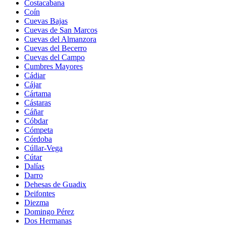
Costacabana
Coín
Cuevas Bajas
Cuevas de San Marcos
Cuevas del Almanzora
Cuevas del Becerro
Cuevas del Campo
Cumbres Mayores
Cádiar
Cájar
Cártama
Cástaras
Cáñar
Cóbdar
Cómpeta
Córdoba
Cúllar-Vega
Cútar
Dalías
Darro
Dehesas de Guadix
Deifontes
Diezma
Domingo Pérez
Dos Hermanas