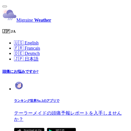
Migraine
Weather
🇯🇵 JA
🇺🇸
English
🇫🇷
Français
🇩🇪
Deutsch
🇯🇵
日本語
頭痛にお悩みですか?
ランキング世界No.1のアプリで
テーラーメイドの頭痛予報レポートを入手しません
か？