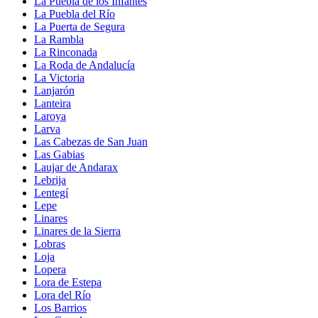
La Puebla de los Infantes
La Puebla del Río
La Puerta de Segura
La Rambla
La Rinconada
La Roda de Andalucía
La Victoria
Lanjarón
Lanteira
Laroya
Larva
Las Cabezas de San Juan
Las Gabias
Laujar de Andarax
Lebrija
Lentegí
Lepe
Linares
Linares de la Sierra
Lobras
Loja
Lopera
Lora de Estepa
Lora del Río
Los Barrios