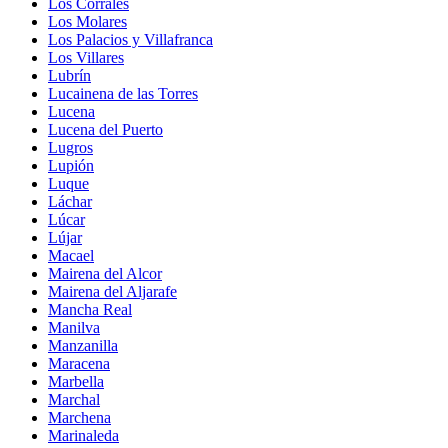
Los Corrales
Los Molares
Los Palacios y Villafranca
Los Villares
Lubrín
Lucainena de las Torres
Lucena
Lucena del Puerto
Lugros
Lupión
Luque
Láchar
Lúcar
Lújar
Macael
Mairena del Alcor
Mairena del Aljarafe
Mancha Real
Manilva
Manzanilla
Maracena
Marbella
Marchal
Marchena
Marinaleda