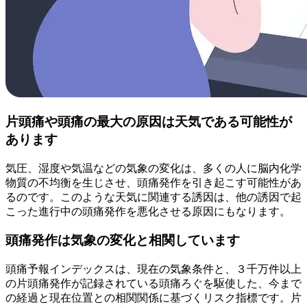
片頭痛や頭痛の最大の原因は天気である可能性が
あります
気圧、湿度や気温などの気象の変化は、多くの人に脳内化学
物質の不均衡を生じさせ、頭痛発作を引き起こす可能性があ
るのです。このような天気に関連する誘因は、他の誘因で起
こった進行中の頭痛発作を悪化させる原因にもなります。
頭痛発作は気象の変化と相関しています
頭痛予報インデックスは、現在の気象条件と、３千万件以上
の片頭痛発作が記録されている頭痛ろぐを駆使した、今まで
の経過と現在位置との相関関係に基づくリスク指標です。片