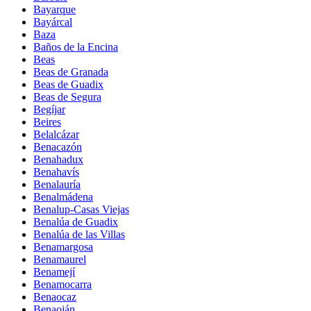
Bayarque
Bayárcal
Baza
Baños de la Encina
Beas
Beas de Granada
Beas de Guadix
Beas de Segura
Begíjar
Beires
Belalcázar
Benacazón
Benahadux
Benahavís
Benalauría
Benalmádena
Benalup-Casas Viejas
Benalúa de Guadix
Benalúa de las Villas
Benamargosa
Benamaurel
Benamejí
Benamocarra
Benaocaz
Benaoján