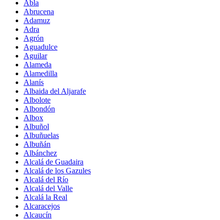
Abla
Abrucena
Adamuz
Adra
Agrón
Aguadulce
Aguilar
Alameda
Alamedilla
Alanís
Albaida del Aljarafe
Albolote
Albondón
Albox
Albuñol
Albuñuelas
Albuñán
Albánchez
Alcalá de Guadaira
Alcalá de los Gazules
Alcalá del Río
Alcalá del Valle
Alcalá la Real
Alcaracejos
Alcaucín