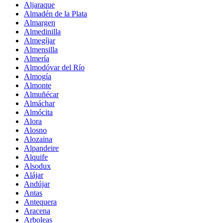
Aljaraque
Almadén de la Plata
Almargen
Almedinilla
Almegíjar
Almensilla
Almería
Almodóvar del Río
Almogía
Almonte
Almuñécar
Almáchar
Almócita
Alora
Alosno
Alozaina
Alpandeire
Alquife
Alsodux
Alájar
Andújar
Antas
Antequera
Aracena
Arboleas