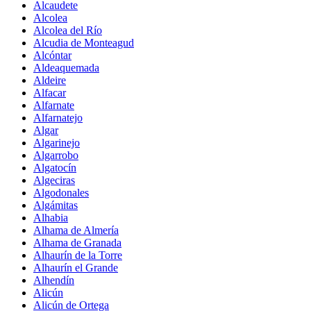
Alcaudete
Alcolea
Alcolea del Río
Alcudia de Monteagud
Alcóntar
Aldeaquemada
Aldeire
Alfacar
Alfarnate
Alfarnatejo
Algar
Algarinejo
Algarrobo
Algatocín
Algeciras
Algodonales
Algámitas
Alhabia
Alhama de Almería
Alhama de Granada
Alhaurín de la Torre
Alhaurín el Grande
Alhendín
Alicún
Alicún de Ortega