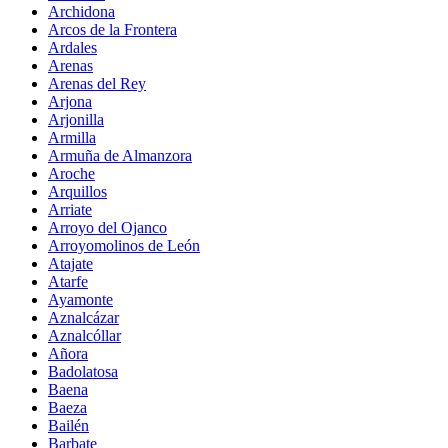
Archidona
Arcos de la Frontera
Ardales
Arenas
Arenas del Rey
Arjona
Arjonilla
Armilla
Armuña de Almanzora
Aroche
Arquillos
Arriate
Arroyo del Ojanco
Arroyomolinos de León
Atajate
Atarfe
Ayamonte
Aznalcázar
Aznalcóllar
Añora
Badolatosa
Baena
Baeza
Bailén
Barbate