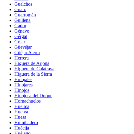
Gualchos
Guaro
Guarromán
Guillena
Gádor
Génave
Gérgal
Gójar
Güevéjar
Güéjar-Sierra
Herrera
Higuera de Arjona
Higuera de Calatrava
Higuera de la Sierra
Hinojales
Hinojares
Hinojos
Hinojosa del Duque
Hornachuelos
Huelma
Huelva
Huesa
Humilladero
Huécija
Huélago