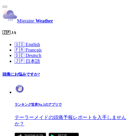
Migraine
Weather
🇯🇵 JA
🇺🇸
English
🇫🇷
Français
🇩🇪
Deutsch
🇯🇵
日本語
頭痛にお悩みですか?
ランキング世界No.1のアプリで
テーラーメイドの頭痛予報レポートを入手しません
か？