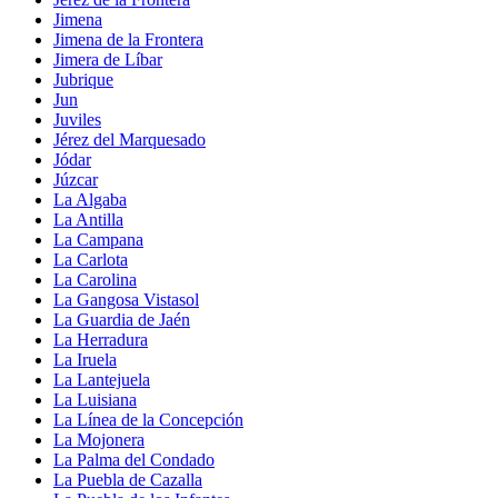
Jimena
Jimena de la Frontera
Jimera de Líbar
Jubrique
Jun
Juviles
Jérez del Marquesado
Jódar
Júzcar
La Algaba
La Antilla
La Campana
La Carlota
La Carolina
La Gangosa Vistasol
La Guardia de Jaén
La Herradura
La Iruela
La Lantejuela
La Luisiana
La Línea de la Concepción
La Mojonera
La Palma del Condado
La Puebla de Cazalla