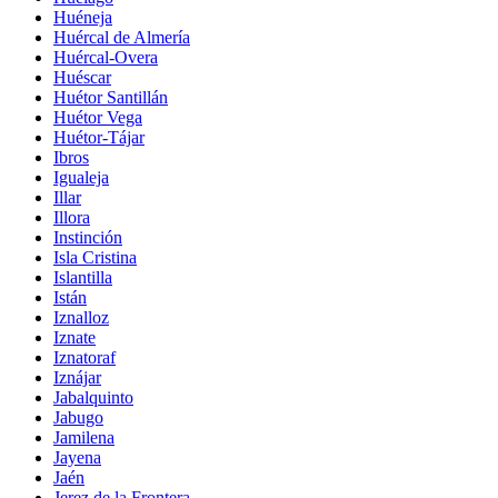
Huéneja
Huércal de Almería
Huércal-Overa
Huéscar
Huétor Santillán
Huétor Vega
Huétor-Tájar
Ibros
Igualeja
Illar
Illora
Instinción
Isla Cristina
Islantilla
Istán
Iznalloz
Iznate
Iznatoraf
Iznájar
Jabalquinto
Jabugo
Jamilena
Jayena
Jaén
Jerez de la Frontera