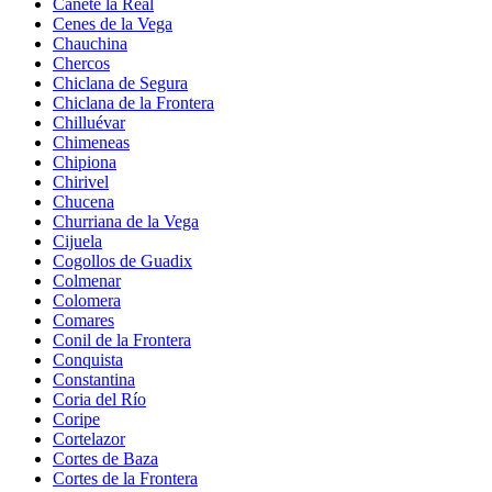
Cañete la Real
Cenes de la Vega
Chauchina
Chercos
Chiclana de Segura
Chiclana de la Frontera
Chilluévar
Chimeneas
Chipiona
Chirivel
Chucena
Churriana de la Vega
Cijuela
Cogollos de Guadix
Colmenar
Colomera
Comares
Conil de la Frontera
Conquista
Constantina
Coria del Río
Coripe
Cortelazor
Cortes de Baza
Cortes de la Frontera