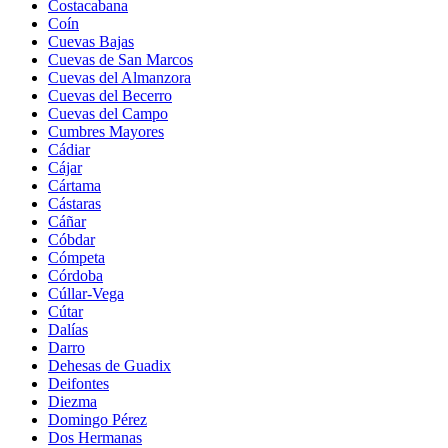
Costacabana
Coín
Cuevas Bajas
Cuevas de San Marcos
Cuevas del Almanzora
Cuevas del Becerro
Cuevas del Campo
Cumbres Mayores
Cádiar
Cájar
Cártama
Cástaras
Cáñar
Cóbdar
Cómpeta
Córdoba
Cúllar-Vega
Cútar
Dalías
Darro
Dehesas de Guadix
Deifontes
Diezma
Domingo Pérez
Dos Hermanas