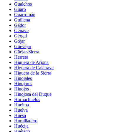
Gualchos
Guaro
Guarromán
Guillena
Gádor
Génave
Gérgal
Gójar
Güevéjar
Güéjar-Sierra
Herrera
Higuera de Arjona
Higuera de Calatrava
Higuera de la Sierra
Hinojales
Hinojares
Hinojos
Hinojosa del Duque
Hornachuelos
Huelma
Huelva
Huesa
Humilladero
Huécija
Huélago