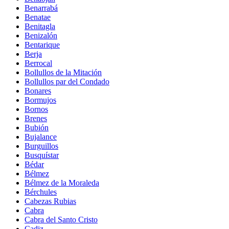
Benarrabá
Benatae
Benitagla
Benizalón
Bentarique
Berja
Berrocal
Bollullos de la Mitación
Bollullos par del Condado
Bonares
Bormujos
Bornos
Brenes
Bubión
Bujalance
Burguillos
Busquístar
Bédar
Bélmez
Bélmez de la Moraleda
Bérchules
Cabezas Rubias
Cabra
Cabra del Santo Cristo
Cadiz