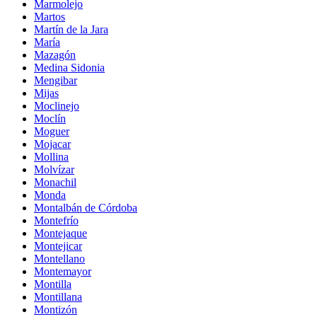
Marmolejo
Martos
Martín de la Jara
María
Mazagón
Medina Sidonia
Mengibar
Mijas
Moclinejo
Moclín
Moguer
Mojacar
Mollina
Molvízar
Monachil
Monda
Montalbán de Córdoba
Montefrío
Montejaque
Montejicar
Montellano
Montemayor
Montilla
Montillana
Montizón