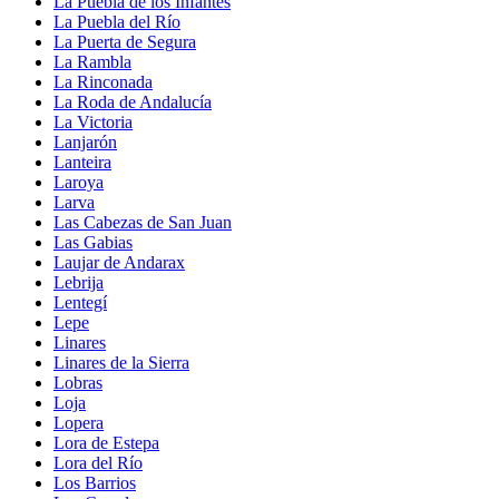
La Puebla de los Infantes
La Puebla del Río
La Puerta de Segura
La Rambla
La Rinconada
La Roda de Andalucía
La Victoria
Lanjarón
Lanteira
Laroya
Larva
Las Cabezas de San Juan
Las Gabias
Laujar de Andarax
Lebrija
Lentegí
Lepe
Linares
Linares de la Sierra
Lobras
Loja
Lopera
Lora de Estepa
Lora del Río
Los Barrios