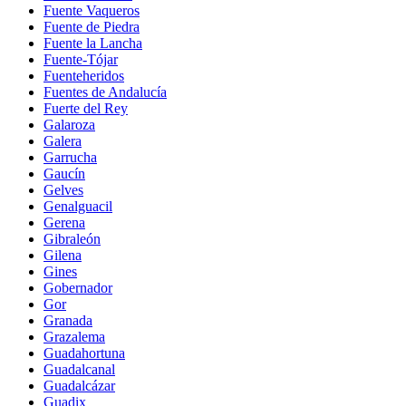
Fuente Vaqueros
Fuente de Piedra
Fuente la Lancha
Fuente-Tójar
Fuenteheridos
Fuentes de Andalucía
Fuerte del Rey
Galaroza
Galera
Garrucha
Gaucín
Gelves
Genalguacil
Gerena
Gibraleón
Gilena
Gines
Gobernador
Gor
Granada
Grazalema
Guadahortuna
Guadalcanal
Guadalcázar
Guadix