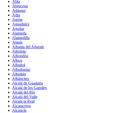
Abla
Abrucena
Adamuz
Adra
Agrón
Aguadulce
Aguilar
Alameda
Alamedilla
Alanís
Albaida del Aljarafe
Albolote
Albondón
Albox
Albuñol
Albuñuelas
Albuñán
Albánchez
Alcalá de Guadaira
Alcalá de los Gazules
Alcalá del Río
Alcalá del Valle
Alcalá la Real
Alcaracejos
Alcaucín