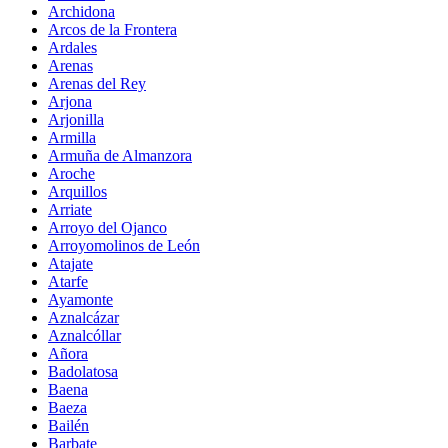
Archidona
Arcos de la Frontera
Ardales
Arenas
Arenas del Rey
Arjona
Arjonilla
Armilla
Armuña de Almanzora
Aroche
Arquillos
Arriate
Arroyo del Ojanco
Arroyomolinos de León
Atajate
Atarfe
Ayamonte
Aznalcázar
Aznalcóllar
Añora
Badolatosa
Baena
Baeza
Bailén
Barbate