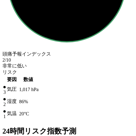
頭痛予報インデックス
2
/10
非常に低い
リスク
要因
数値
気圧
1,017
hPa
3
湿度
86%
2
気温
20
°C
1
24時間リスク指数予測