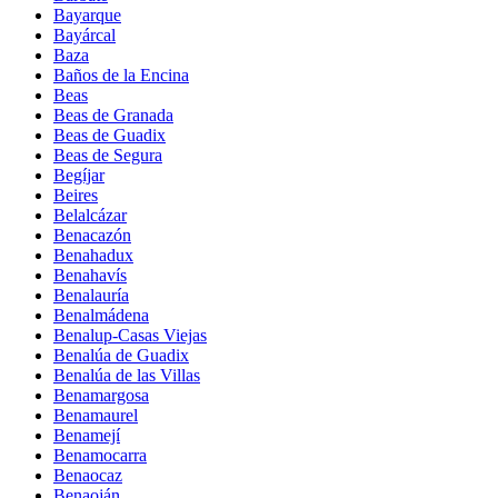
Bayarque
Bayárcal
Baza
Baños de la Encina
Beas
Beas de Granada
Beas de Guadix
Beas de Segura
Begíjar
Beires
Belalcázar
Benacazón
Benahadux
Benahavís
Benalauría
Benalmádena
Benalup-Casas Viejas
Benalúa de Guadix
Benalúa de las Villas
Benamargosa
Benamaurel
Benamejí
Benamocarra
Benaocaz
Benaoján