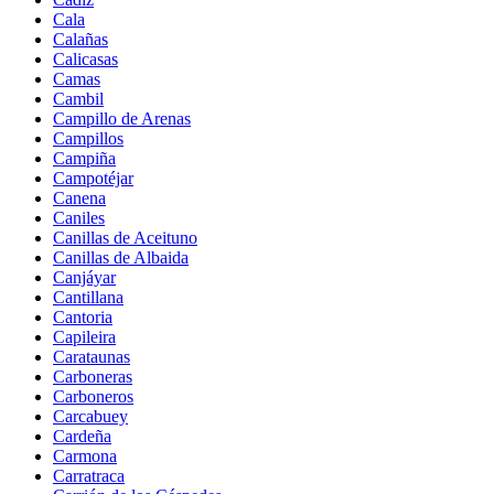
Cala
Calañas
Calicasas
Camas
Cambil
Campillo de Arenas
Campillos
Campiña
Campotéjar
Canena
Caniles
Canillas de Aceituno
Canillas de Albaida
Canjáyar
Cantillana
Cantoria
Capileira
Carataunas
Carboneras
Carboneros
Carcabuey
Cardeña
Carmona
Carratraca