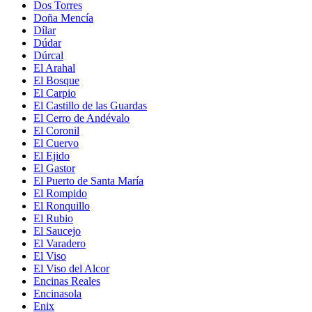
Dos Torres
Doña Mencía
Dílar
Dúdar
Dúrcal
El Arahal
El Bosque
El Carpio
El Castillo de las Guardas
El Cerro de Andévalo
El Coronil
El Cuervo
El Ejido
El Gastor
El Puerto de Santa María
El Rompido
El Ronquillo
El Rubio
El Saucejo
El Varadero
El Viso
El Viso del Alcor
Encinas Reales
Encinasola
Enix