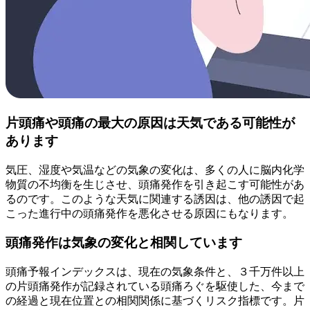
片頭痛や頭痛の最大の原因は天気である可能性が
あります
気圧、湿度や気温などの気象の変化は、多くの人に脳内化学
物質の不均衡を生じさせ、頭痛発作を引き起こす可能性があ
るのです。このような天気に関連する誘因は、他の誘因で起
こった進行中の頭痛発作を悪化させる原因にもなります。
頭痛発作は気象の変化と相関しています
頭痛予報インデックスは、現在の気象条件と、３千万件以上
の片頭痛発作が記録されている頭痛ろぐを駆使した、今まで
の経過と現在位置との相関関係に基づくリスク指標です。片