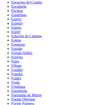
Escacena del Campo
Escañuela
Escúzar
Espartinas
Espejo
Espelúy
Espera
Espiel
Estación de Cártama
Estepa
Estepona
Faraján
Fernán-Núñez
Ferreira
Fines
Fiñana
Fondón
Fonelas
Frailes
Freila
Frigiliana
Fuengirola
Fuensanta de Martos
Fuente Obejuna
Fuente Palmera