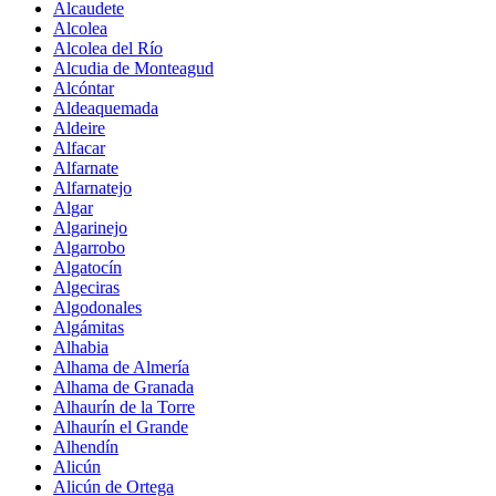
Alcaudete
Alcolea
Alcolea del Río
Alcudia de Monteagud
Alcóntar
Aldeaquemada
Aldeire
Alfacar
Alfarnate
Alfarnatejo
Algar
Algarinejo
Algarrobo
Algatocín
Algeciras
Algodonales
Algámitas
Alhabia
Alhama de Almería
Alhama de Granada
Alhaurín de la Torre
Alhaurín el Grande
Alhendín
Alicún
Alicún de Ortega