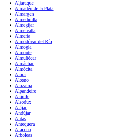
Aljaraque
Almadén de la Plata
Almargen
Almedinilla
Almegíjar
Almensilla
Almería
Almodóvar del Río
Almogía
Almonte
Almuñécar
Almáchar
Almócita
Alora
Alosno
Alozaina
Alpandeire
Alquife
Alsodux
Alájar
Andújar
Antas
Antequera
Aracena
Arboleas