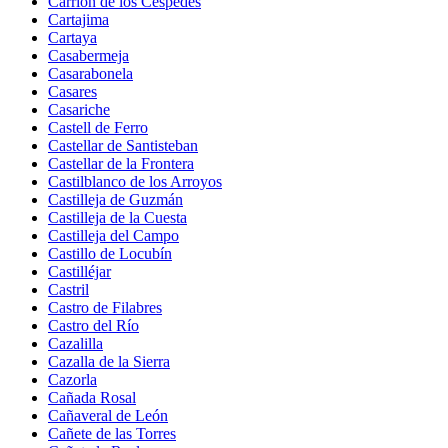
Carrión de los Céspedes
Cartajima
Cartaya
Casabermeja
Casarabonela
Casares
Casariche
Castell de Ferro
Castellar de Santisteban
Castellar de la Frontera
Castilblanco de los Arroyos
Castilleja de Guzmán
Castilleja de la Cuesta
Castilleja del Campo
Castillo de Locubín
Castilléjar
Castril
Castro de Filabres
Castro del Río
Cazalilla
Cazalla de la Sierra
Cazorla
Cañada Rosal
Cañaveral de León
Cañete de las Torres