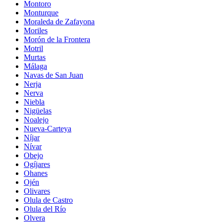
Montoro
Monturque
Moraleda de Zafayona
Moriles
Morón de la Frontera
Motril
Murtas
Málaga
Navas de San Juan
Nerja
Nerva
Niebla
Nigüelas
Noalejo
Nueva-Carteya
Níjar
Nívar
Obejo
Ogíjares
Ohanes
Ojén
Olivares
Olula de Castro
Olula del Río
Olvera