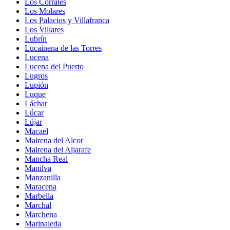
Los Corrales
Los Molares
Los Palacios y Villafranca
Los Villares
Lubrín
Lucainena de las Torres
Lucena
Lucena del Puerto
Lugros
Lupión
Luque
Láchar
Lúcar
Lújar
Macael
Mairena del Alcor
Mairena del Aljarafe
Mancha Real
Manilva
Manzanilla
Maracena
Marbella
Marchal
Marchena
Marinaleda