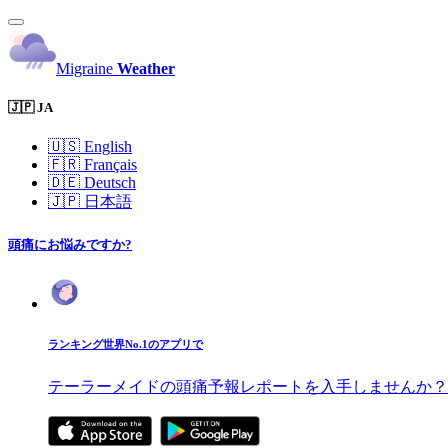
Migraine
Weather
🇯🇵 JA
🇺🇸
English
🇫🇷
Français
🇩🇪
Deutsch
🇯🇵
日本語
頭痛にお悩みですか?
ランキング世界No.1のアプリで
テーラーメイドの頭痛予報レポートを入手しませんか？