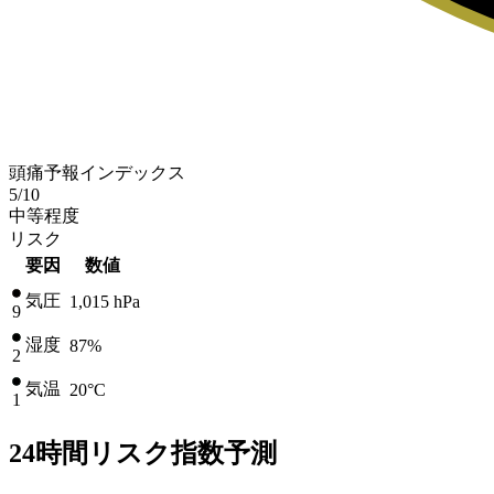
頭痛予報インデックス
5
/10
中等程度
リスク
要因
数値
気圧
1,015
hPa
9
湿度
87%
2
気温
20
°C
1
24時間リスク指数予測