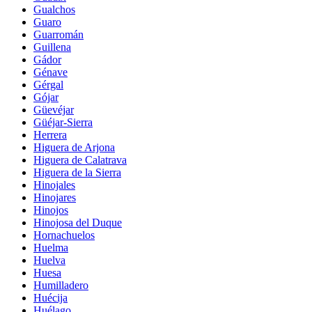
Gualchos
Guaro
Guarromán
Guillena
Gádor
Génave
Gérgal
Gójar
Güevéjar
Güéjar-Sierra
Herrera
Higuera de Arjona
Higuera de Calatrava
Higuera de la Sierra
Hinojales
Hinojares
Hinojos
Hinojosa del Duque
Hornachuelos
Huelma
Huelva
Huesa
Humilladero
Huécija
Huélago