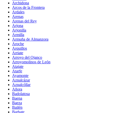
Archidona
Arcos de la Frontera
Ardales
Arenas
Arenas del Rey
Arjona
Arjonilla
Armilla
Armuña de Almanzora
Aroche
Arquillos
Arriate
Arroyo del Ojanco
Arroyomolinos de León
Atajate
Atarfe
Ayamonte
Aznalcázar
Aznalcóllar
Añora
Badolatosa
Baena
Baeza
Bailén
Barbate