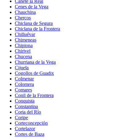
Cañete la Real
Cenes de la Vega
Chauchina
Chercos
Chiclana de Segura
Chiclana de la Frontera
Chilluévar
Chimeneas
Chipiona
Chirivel
Chucena
Churriana de la Vega
Cijuela
Cogollos de Guadix
Colmenar
Colomera
Comares
Conil de la Frontera
Conquista
Constantina
Coria del Río
Coripe
Corteconcepción
Cortelazor
Cortes de Baza