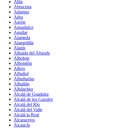
Abla
Abrucena
Adamuz
Adra
Agrón
Aguadulce
Aguilar
Alameda
Alamedilla
Alanís
Albaida del Aljarafe
Albolote
Albondón
Albox
Albuñol
Albuñuelas
Albuñán
Albánchez
Alcalá de Guadaira
Alcalá de los Gazules
Alcalá del Río
Alcalá del Valle
Alcalá la Real
Alcaracejos
Alcaucín