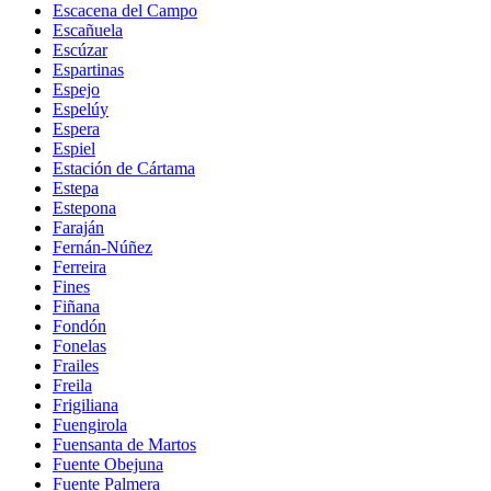
Escacena del Campo
Escañuela
Escúzar
Espartinas
Espejo
Espelúy
Espera
Espiel
Estación de Cártama
Estepa
Estepona
Faraján
Fernán-Núñez
Ferreira
Fines
Fiñana
Fondón
Fonelas
Frailes
Freila
Frigiliana
Fuengirola
Fuensanta de Martos
Fuente Obejuna
Fuente Palmera