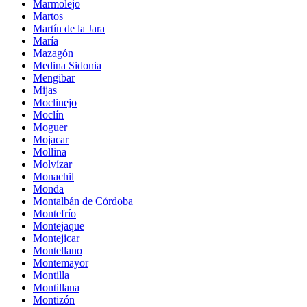
Marmolejo
Martos
Martín de la Jara
María
Mazagón
Medina Sidonia
Mengibar
Mijas
Moclinejo
Moclín
Moguer
Mojacar
Mollina
Molvízar
Monachil
Monda
Montalbán de Córdoba
Montefrío
Montejaque
Montejicar
Montellano
Montemayor
Montilla
Montillana
Montizón