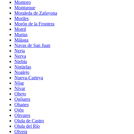
Montoro
Monturque
Moraleda de Zafayona
Moriles
Morón de la Frontera
Motril
Murtas
Málaga
Navas de San Juan
Nerja
Nerva
Niebla
Nigüelas
Noalejo
Nueva-Carteya
Níjar
Nívar
Obejo
Ogíjares
Ohanes
Ojén
Olivares
Olula de Castro
Olula del Río
Olvera