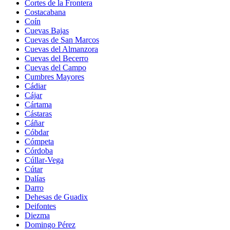
Cortes de la Frontera
Costacabana
Coín
Cuevas Bajas
Cuevas de San Marcos
Cuevas del Almanzora
Cuevas del Becerro
Cuevas del Campo
Cumbres Mayores
Cádiar
Cájar
Cártama
Cástaras
Cáñar
Cóbdar
Cómpeta
Córdoba
Cúllar-Vega
Cútar
Dalías
Darro
Dehesas de Guadix
Deifontes
Diezma
Domingo Pérez