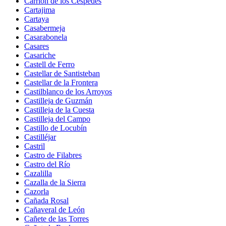
Carrión de los Céspedes
Cartajima
Cartaya
Casabermeja
Casarabonela
Casares
Casariche
Castell de Ferro
Castellar de Santisteban
Castellar de la Frontera
Castilblanco de los Arroyos
Castilleja de Guzmán
Castilleja de la Cuesta
Castilleja del Campo
Castillo de Locubín
Castilléjar
Castril
Castro de Filabres
Castro del Río
Cazalilla
Cazalla de la Sierra
Cazorla
Cañada Rosal
Cañaveral de León
Cañete de las Torres