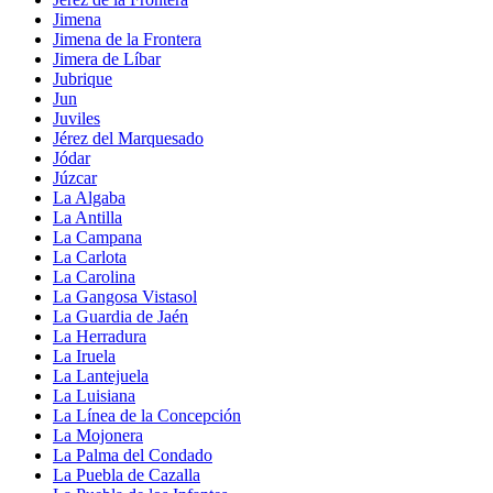
Jimena
Jimena de la Frontera
Jimera de Líbar
Jubrique
Jun
Juviles
Jérez del Marquesado
Jódar
Júzcar
La Algaba
La Antilla
La Campana
La Carlota
La Carolina
La Gangosa Vistasol
La Guardia de Jaén
La Herradura
La Iruela
La Lantejuela
La Luisiana
La Línea de la Concepción
La Mojonera
La Palma del Condado
La Puebla de Cazalla