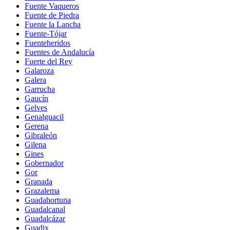
Fuente Vaqueros
Fuente de Piedra
Fuente la Lancha
Fuente-Tójar
Fuenteheridos
Fuentes de Andalucía
Fuerte del Rey
Galaroza
Galera
Garrucha
Gaucín
Gelves
Genalguacil
Gerena
Gibraleón
Gilena
Gines
Gobernador
Gor
Granada
Grazalema
Guadahortuna
Guadalcanal
Guadalcázar
Guadix