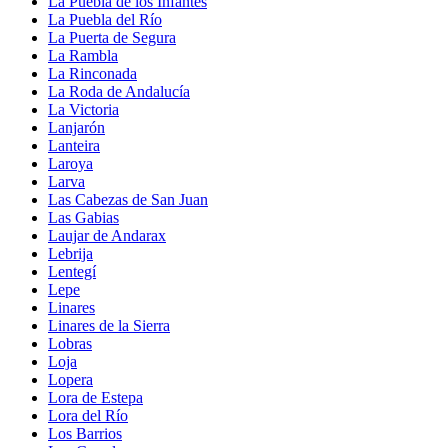
La Puebla de los Infantes
La Puebla del Río
La Puerta de Segura
La Rambla
La Rinconada
La Roda de Andalucía
La Victoria
Lanjarón
Lanteira
Laroya
Larva
Las Cabezas de San Juan
Las Gabias
Laujar de Andarax
Lebrija
Lentegí
Lepe
Linares
Linares de la Sierra
Lobras
Loja
Lopera
Lora de Estepa
Lora del Río
Los Barrios