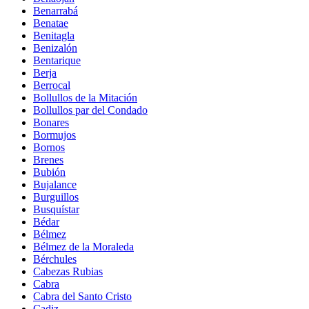
Benarrabá
Benatae
Benitagla
Benizalón
Bentarique
Berja
Berrocal
Bollullos de la Mitación
Bollullos par del Condado
Bonares
Bormujos
Bornos
Brenes
Bubión
Bujalance
Burguillos
Busquístar
Bédar
Bélmez
Bélmez de la Moraleda
Bérchules
Cabezas Rubias
Cabra
Cabra del Santo Cristo
Cadiz