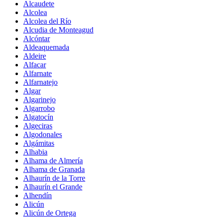
Alcaudete
Alcolea
Alcolea del Río
Alcudia de Monteagud
Alcóntar
Aldeaquemada
Aldeire
Alfacar
Alfarnate
Alfarnatejo
Algar
Algarinejo
Algarrobo
Algatocín
Algeciras
Algodonales
Algámitas
Alhabia
Alhama de Almería
Alhama de Granada
Alhaurín de la Torre
Alhaurín el Grande
Alhendín
Alicún
Alicún de Ortega