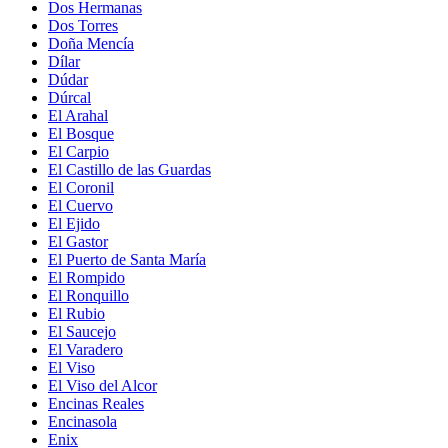
Dos Hermanas
Dos Torres
Doña Mencía
Dílar
Dúdar
Dúrcal
El Arahal
El Bosque
El Carpio
El Castillo de las Guardas
El Coronil
El Cuervo
El Ejido
El Gastor
El Puerto de Santa María
El Rompido
El Ronquillo
El Rubio
El Saucejo
El Varadero
El Viso
El Viso del Alcor
Encinas Reales
Encinasola
Enix