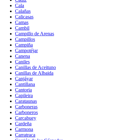
Cala
Calañas
Calicasas
Camas
Cambil
Campillo de Arenas
Campillos
Campiña
Campotéjar
Canena
Caniles
Canillas de Aceituno
Canillas de Albaida
Canjáyar
Cantillana
Cantoria
Capileira
Carataunas
Carboneras
Carboneros
Carcabuey
Cardeña
Carmona
Carratraca