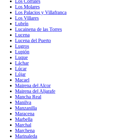
Los Corrales
Los Molares
Los Palacios y Villafranca
Los Villares
Lubrín
Lucainena de las Torres
Lucena
Lucena del Puerto
Lugros
Lupión
Luque
Láchar
Lúcar
Lújar
Macael
Mairena del Alcor
Mairena del Aljarafe
Mancha Real
Manilva
Manzanilla
Maracena
Marbella
Marchal
Marchena
Marinaleda