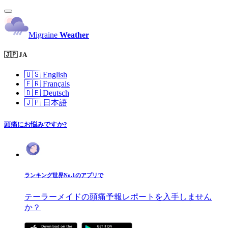
Migraine
Weather
🇯🇵 JA
🇺🇸
English
🇫🇷
Français
🇩🇪
Deutsch
🇯🇵
日本語
頭痛にお悩みですか?
ランキング世界No.1のアプリで
テーラーメイドの頭痛予報レポートを入手しません
か？