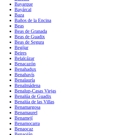
Bayarque
Bayárcal
Baza
Baños de la Encina
Beas
Beas de Granada
Beas de Guadix
Beas de Segura
Begíjar
Beires
Belalcázar
Benacazón
Benahadux
Benahavís
Benalauría
Benalmádena
Benalup-Casas Viejas
Benalúa de Guadix
Benalúa de las Villas
Benamargosa
Benamaurel
Benamejí
Benamocarra
Benaocaz
Benaoján