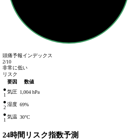
頭痛予報インデックス
2
/10
非常に低い
リスク
要因
数値
気圧
1,004
hPa
1
湿度
69%
2
気温
30
°C
1
24時間リスク指数予測