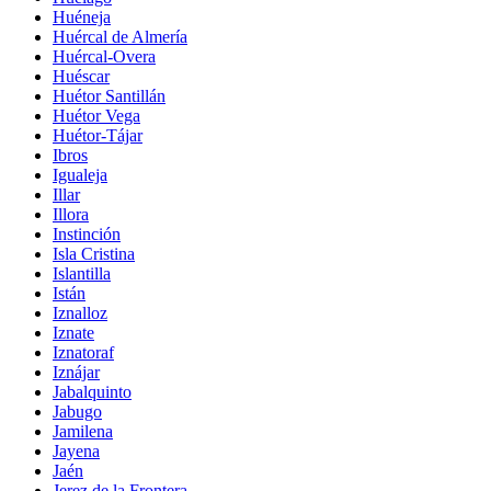
Huéneja
Huércal de Almería
Huércal-Overa
Huéscar
Huétor Santillán
Huétor Vega
Huétor-Tájar
Ibros
Igualeja
Illar
Illora
Instinción
Isla Cristina
Islantilla
Istán
Iznalloz
Iznate
Iznatoraf
Iznájar
Jabalquinto
Jabugo
Jamilena
Jayena
Jaén
Jerez de la Frontera