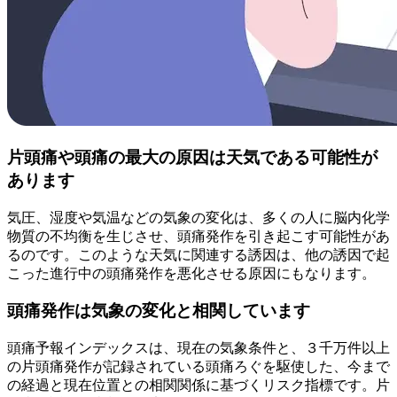
片頭痛や頭痛の最大の原因は天気である可能性が
あります
気圧、湿度や気温などの気象の変化は、多くの人に脳内化学
物質の不均衡を生じさせ、頭痛発作を引き起こす可能性があ
るのです。このような天気に関連する誘因は、他の誘因で起
こった進行中の頭痛発作を悪化させる原因にもなります。
頭痛発作は気象の変化と相関しています
頭痛予報インデックスは、現在の気象条件と、３千万件以上
の片頭痛発作が記録されている頭痛ろぐを駆使した、今まで
の経過と現在位置との相関関係に基づくリスク指標です。片