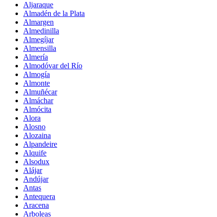
Aljaraque
Almadén de la Plata
Almargen
Almedinilla
Almegíjar
Almensilla
Almería
Almodóvar del Río
Almogía
Almonte
Almuñécar
Almáchar
Almócita
Alora
Alosno
Alozaina
Alpandeire
Alquife
Alsodux
Alájar
Andújar
Antas
Antequera
Aracena
Arboleas