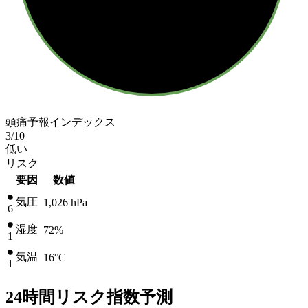
頭痛予報インデックス
3
/10
低い
リスク
要因
数値
気圧
1,026
hPa
6
湿度
72%
1
気温
16
°C
1
24時間リスク指数予測