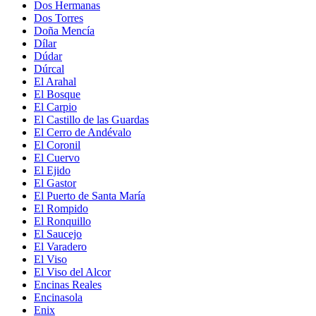
Dos Hermanas
Dos Torres
Doña Mencía
Dílar
Dúdar
Dúrcal
El Arahal
El Bosque
El Carpio
El Castillo de las Guardas
El Cerro de Andévalo
El Coronil
El Cuervo
El Ejido
El Gastor
El Puerto de Santa María
El Rompido
El Ronquillo
El Saucejo
El Varadero
El Viso
El Viso del Alcor
Encinas Reales
Encinasola
Enix