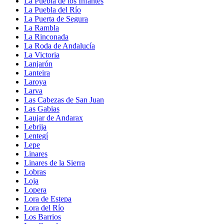
La Puebla de los Infantes
La Puebla del Río
La Puerta de Segura
La Rambla
La Rinconada
La Roda de Andalucía
La Victoria
Lanjarón
Lanteira
Laroya
Larva
Las Cabezas de San Juan
Las Gabias
Laujar de Andarax
Lebrija
Lentegí
Lepe
Linares
Linares de la Sierra
Lobras
Loja
Lopera
Lora de Estepa
Lora del Río
Los Barrios