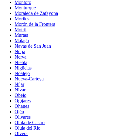
Montoro
Monturque
Moraleda de Zafayona
Moriles
Morón de la Frontera
Motril
Murtas
Málaga
Navas de San Juan
Nerja
Nerva
Niebla
Nigüelas
Noalejo
Nueva-Carteya
Níjar
Nívar
Obejo
Ogíjares
Ohanes
Ojén
Olivares
Olula de Castro
Olula del Río
Olvera