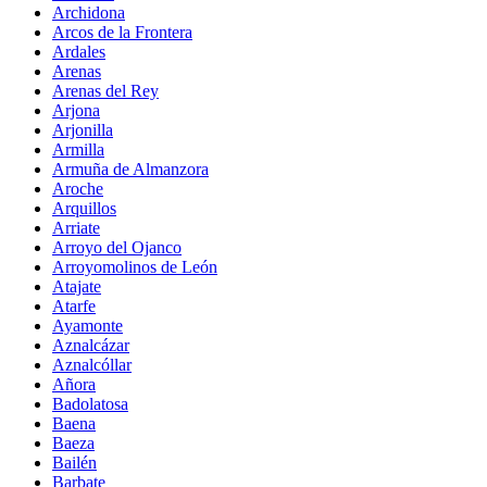
Archidona
Arcos de la Frontera
Ardales
Arenas
Arenas del Rey
Arjona
Arjonilla
Armilla
Armuña de Almanzora
Aroche
Arquillos
Arriate
Arroyo del Ojanco
Arroyomolinos de León
Atajate
Atarfe
Ayamonte
Aznalcázar
Aznalcóllar
Añora
Badolatosa
Baena
Baeza
Bailén
Barbate