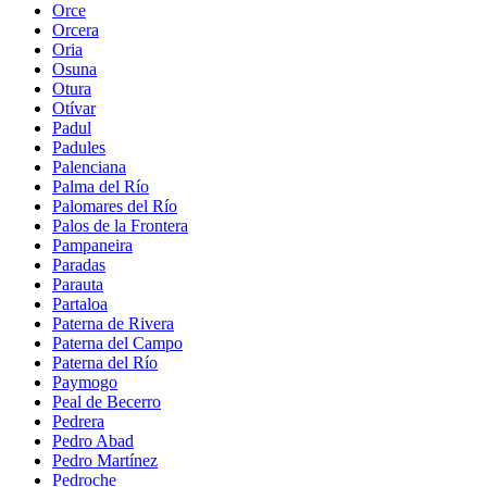
Orce
Orcera
Oria
Osuna
Otura
Otívar
Padul
Padules
Palenciana
Palma del Río
Palomares del Río
Palos de la Frontera
Pampaneira
Paradas
Parauta
Partaloa
Paterna de Rivera
Paterna del Campo
Paterna del Río
Paymogo
Peal de Becerro
Pedrera
Pedro Abad
Pedro Martínez
Pedroche