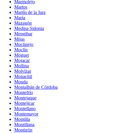
Marmolejo
Martos
Martín de la Jara
María
Mazagón
Medina Sidonia
Mengibar
Mijas
Moclinejo
Moclín
Moguer
Mojacar
Mollina
Molvízar
Monachil
Monda
Montalbán de Córdoba
Montefrío
Montejaque
Montejicar
Montellano
Montemayor
Montilla
Montillana
Montizón