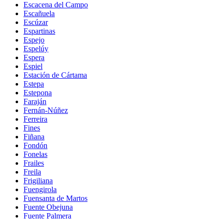
Escacena del Campo
Escañuela
Escúzar
Espartinas
Espejo
Espelúy
Espera
Espiel
Estación de Cártama
Estepa
Estepona
Faraján
Fernán-Núñez
Ferreira
Fines
Fiñana
Fondón
Fonelas
Frailes
Freila
Frigiliana
Fuengirola
Fuensanta de Martos
Fuente Obejuna
Fuente Palmera