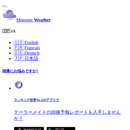
Migraine
Weather
🇯🇵 JA
🇺🇸
English
🇫🇷
Français
🇩🇪
Deutsch
🇯🇵
日本語
頭痛にお悩みですか?
ランキング世界No.1のアプリで
テーラーメイドの頭痛予報レポートを入手しません
か？