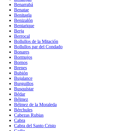
Benarrabá
Benatae
Benitagla
Benizalón
Bentarique
Berja
Berrocal
Bollullos de la Mitación
Bollullos par del Condado
Bonares
Bormujos
Bornos
Brenes
Bubión
Bujalance
Burguillos
Busquístar
Bédar
Bélmez
Bélmez de la Moraleda
Bérchules
Cabezas Rubias
Cabra
Cabra del Santo Cristo
Cadiz