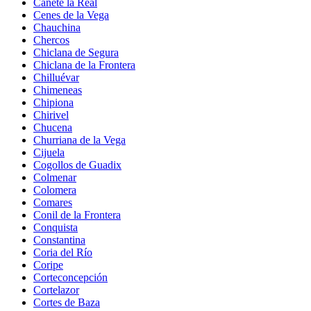
Cañete la Real
Cenes de la Vega
Chauchina
Chercos
Chiclana de Segura
Chiclana de la Frontera
Chilluévar
Chimeneas
Chipiona
Chirivel
Chucena
Churriana de la Vega
Cijuela
Cogollos de Guadix
Colmenar
Colomera
Comares
Conil de la Frontera
Conquista
Constantina
Coria del Río
Coripe
Corteconcepción
Cortelazor
Cortes de Baza