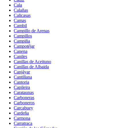
Cala
Calañas
Calicasas
Camas
Cambil
Campillo de Arenas
Campillos
Campiña
Campotéjar
Canena
Caniles
Canillas de Aceituno
Canillas de Albaida
Canjáyar
Cantillana
Cantoria
Capileira
Carataunas
Carboneras
Carboneros
Carcabuey
Cardeña
Carmona
Carratraca