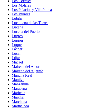
Los Corrales
Los Molares
Los Palacios y Villafranca
Los Villares
Lubrín
Lucainena de las Torres
Lucena
Lucena del Puerto
Lugros
Lupión
Luque
Láchar
Lúcar
Lújar
Macael
Mairena del Alcor
Mairena del Aljarafe
Mancha Real
Manilva
Manzanilla
Maracena
Marbella
Marchal
Marchena
Marinaleda