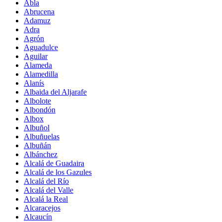
Abla
Abrucena
Adamuz
Adra
Agrón
Aguadulce
Aguilar
Alameda
Alamedilla
Alanís
Albaida del Aljarafe
Albolote
Albondón
Albox
Albuñol
Albuñuelas
Albuñán
Albánchez
Alcalá de Guadaira
Alcalá de los Gazules
Alcalá del Río
Alcalá del Valle
Alcalá la Real
Alcaracejos
Alcaucín