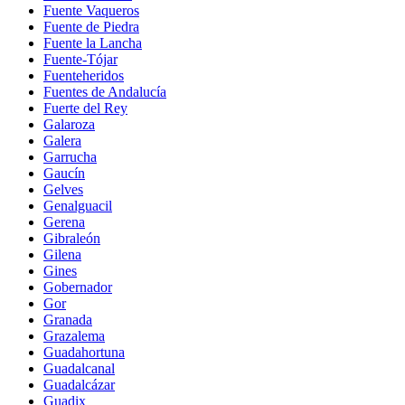
Fuente Vaqueros
Fuente de Piedra
Fuente la Lancha
Fuente-Tójar
Fuenteheridos
Fuentes de Andalucía
Fuerte del Rey
Galaroza
Galera
Garrucha
Gaucín
Gelves
Genalguacil
Gerena
Gibraleón
Gilena
Gines
Gobernador
Gor
Granada
Grazalema
Guadahortuna
Guadalcanal
Guadalcázar
Guadix