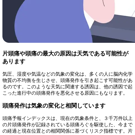
片頭痛や頭痛の最大の原因は天気である可能性が
あります
気圧、湿度や気温などの気象の変化は、多くの人に脳内化学
物質の不均衡を生じさせ、頭痛発作を引き起こす可能性があ
るのです。このような天気に関連する誘因は、他の誘因で起
こった進行中の頭痛発作を悪化させる原因にもなります。
頭痛発作は気象の変化と相関しています
頭痛予報インデックスは、現在の気象条件と、３千万件以上
の片頭痛発作が記録されている頭痛ろぐを駆使した、今まで
の経過と現在位置との相関関係に基づくリスク指標です。片