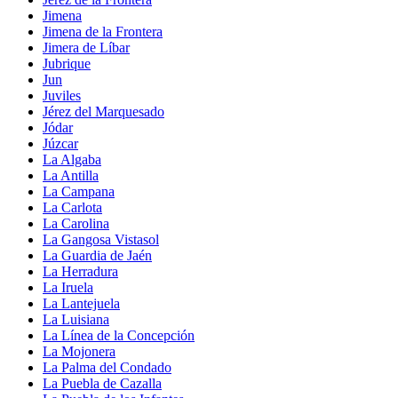
Jimena
Jimena de la Frontera
Jimera de Líbar
Jubrique
Jun
Juviles
Jérez del Marquesado
Jódar
Júzcar
La Algaba
La Antilla
La Campana
La Carlota
La Carolina
La Gangosa Vistasol
La Guardia de Jaén
La Herradura
La Iruela
La Lantejuela
La Luisiana
La Línea de la Concepción
La Mojonera
La Palma del Condado
La Puebla de Cazalla