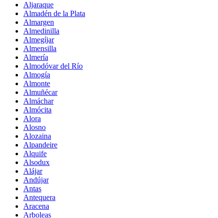
Aljaraque
Almadén de la Plata
Almargen
Almedinilla
Almegíjar
Almensilla
Almería
Almodóvar del Río
Almogía
Almonte
Almuñécar
Almáchar
Almócita
Alora
Alosno
Alozaina
Alpandeire
Alquife
Alsodux
Alájar
Andújar
Antas
Antequera
Aracena
Arboleas