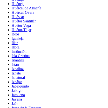
Huéneja
Huércal de Almería
Huércal-Overa
Huéscar
Huétor Santillán
Huétor Vega
Huétor-Tájar
Ibros
Igualeja
Illar
Illora
Instinción
Isla Cristina
Islantilla
Istán
Iznalloz
Iznate
Iznatoraf
Iznájar
Jabalquinto
Jabugo
Jamilena
Jayena
Jaén
Jerez de la Frontera