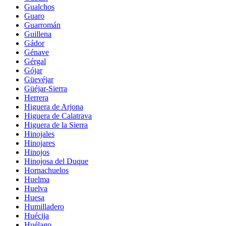
Gualchos
Guaro
Guarromán
Guillena
Gádor
Génave
Gérgal
Gójar
Güevéjar
Güéjar-Sierra
Herrera
Higuera de Arjona
Higuera de Calatrava
Higuera de la Sierra
Hinojales
Hinojares
Hinojos
Hinojosa del Duque
Hornachuelos
Huelma
Huelva
Huesa
Humilladero
Huécija
Huélago