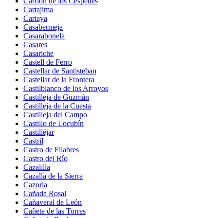
Carrión de los Céspedes
Cartajima
Cartaya
Casabermeja
Casarabonela
Casares
Casariche
Castell de Ferro
Castellar de Santisteban
Castellar de la Frontera
Castilblanco de los Arroyos
Castilleja de Guzmán
Castilleja de la Cuesta
Castilleja del Campo
Castillo de Locubín
Castilléjar
Castril
Castro de Filabres
Castro del Río
Cazalilla
Cazalla de la Sierra
Cazorla
Cañada Rosal
Cañaveral de León
Cañete de las Torres