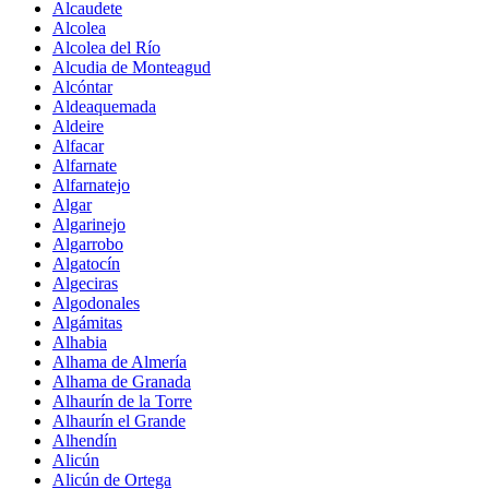
Alcaudete
Alcolea
Alcolea del Río
Alcudia de Monteagud
Alcóntar
Aldeaquemada
Aldeire
Alfacar
Alfarnate
Alfarnatejo
Algar
Algarinejo
Algarrobo
Algatocín
Algeciras
Algodonales
Algámitas
Alhabia
Alhama de Almería
Alhama de Granada
Alhaurín de la Torre
Alhaurín el Grande
Alhendín
Alicún
Alicún de Ortega