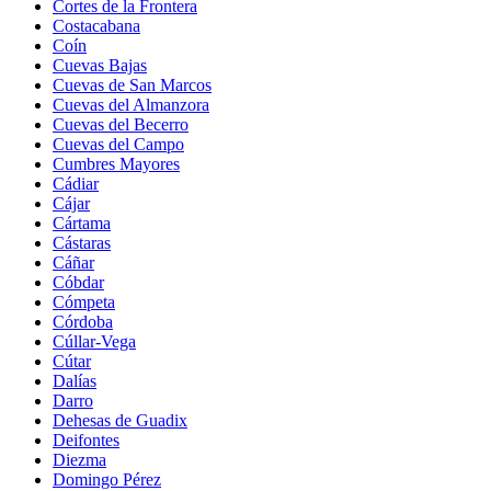
Cortes de la Frontera
Costacabana
Coín
Cuevas Bajas
Cuevas de San Marcos
Cuevas del Almanzora
Cuevas del Becerro
Cuevas del Campo
Cumbres Mayores
Cádiar
Cájar
Cártama
Cástaras
Cáñar
Cóbdar
Cómpeta
Córdoba
Cúllar-Vega
Cútar
Dalías
Darro
Dehesas de Guadix
Deifontes
Diezma
Domingo Pérez