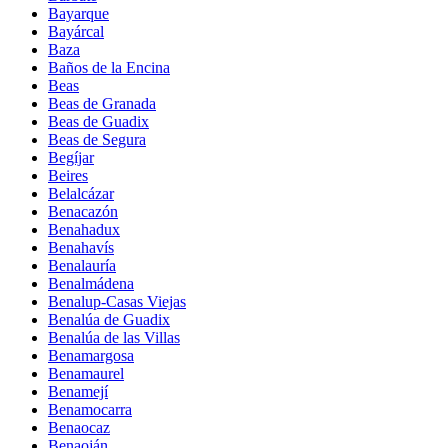
Bayarque
Bayárcal
Baza
Baños de la Encina
Beas
Beas de Granada
Beas de Guadix
Beas de Segura
Begíjar
Beires
Belalcázar
Benacazón
Benahadux
Benahavís
Benalauría
Benalmádena
Benalup-Casas Viejas
Benalúa de Guadix
Benalúa de las Villas
Benamargosa
Benamaurel
Benamejí
Benamocarra
Benaocaz
Benaoján