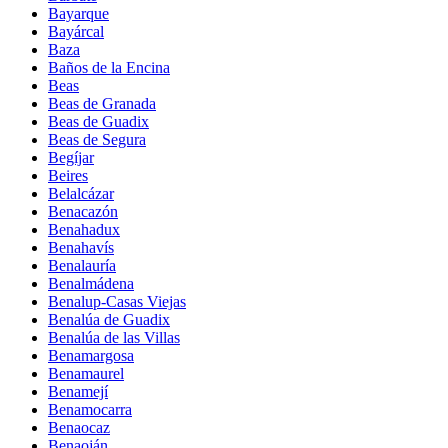
Bayarque
Bayárcal
Baza
Baños de la Encina
Beas
Beas de Granada
Beas de Guadix
Beas de Segura
Begíjar
Beires
Belalcázar
Benacazón
Benahadux
Benahavís
Benalauría
Benalmádena
Benalup-Casas Viejas
Benalúa de Guadix
Benalúa de las Villas
Benamargosa
Benamaurel
Benamejí
Benamocarra
Benaocaz
Benaoján