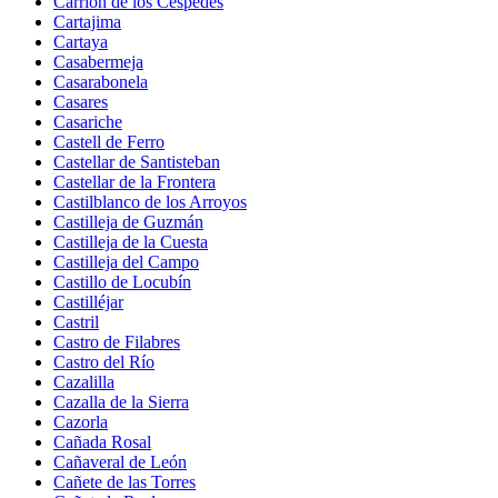
Carrión de los Céspedes
Cartajima
Cartaya
Casabermeja
Casarabonela
Casares
Casariche
Castell de Ferro
Castellar de Santisteban
Castellar de la Frontera
Castilblanco de los Arroyos
Castilleja de Guzmán
Castilleja de la Cuesta
Castilleja del Campo
Castillo de Locubín
Castilléjar
Castril
Castro de Filabres
Castro del Río
Cazalilla
Cazalla de la Sierra
Cazorla
Cañada Rosal
Cañaveral de León
Cañete de las Torres