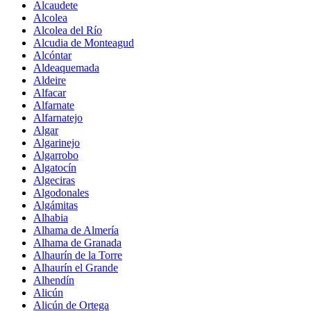
Alcaudete
Alcolea
Alcolea del Río
Alcudia de Monteagud
Alcóntar
Aldeaquemada
Aldeire
Alfacar
Alfarnate
Alfarnatejo
Algar
Algarinejo
Algarrobo
Algatocín
Algeciras
Algodonales
Algámitas
Alhabia
Alhama de Almería
Alhama de Granada
Alhaurín de la Torre
Alhaurín el Grande
Alhendín
Alicún
Alicún de Ortega