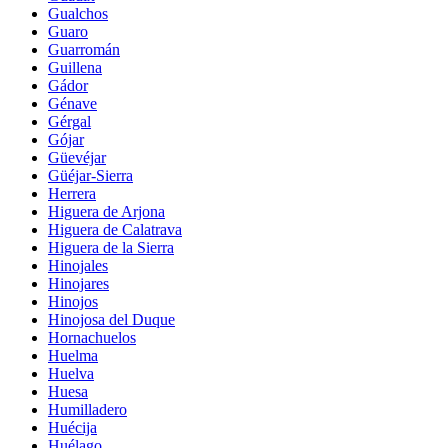
Gualchos
Guaro
Guarromán
Guillena
Gádor
Génave
Gérgal
Gójar
Güevéjar
Güéjar-Sierra
Herrera
Higuera de Arjona
Higuera de Calatrava
Higuera de la Sierra
Hinojales
Hinojares
Hinojos
Hinojosa del Duque
Hornachuelos
Huelma
Huelva
Huesa
Humilladero
Huécija
Huélago