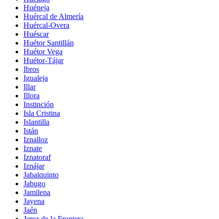
Huéneja
Huércal de Almería
Huércal-Overa
Huéscar
Huétor Santillán
Huétor Vega
Huétor-Tájar
Ibros
Igualeja
Illar
Illora
Instinción
Isla Cristina
Islantilla
Istán
Iznalloz
Iznate
Iznatoraf
Iznájar
Jabalquinto
Jabugo
Jamilena
Jayena
Jaén
Jerez de la Frontera