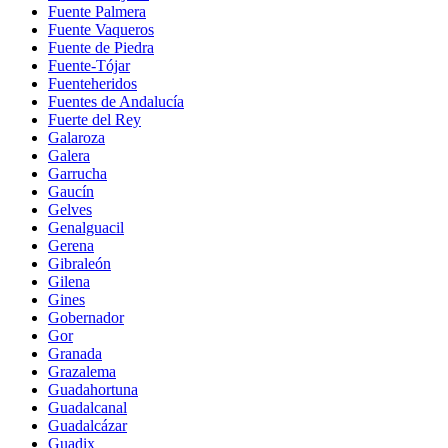
Fuente Palmera
Fuente Vaqueros
Fuente de Piedra
Fuente-Tójar
Fuenteheridos
Fuentes de Andalucía
Fuerte del Rey
Galaroza
Galera
Garrucha
Gaucín
Gelves
Genalguacil
Gerena
Gibraleón
Gilena
Gines
Gobernador
Gor
Granada
Grazalema
Guadahortuna
Guadalcanal
Guadalcázar
Guadix