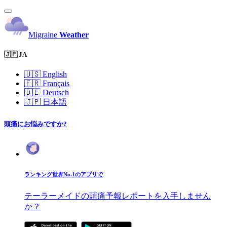
Migraine
Weather
🇯🇵 JA
🇺🇸
English
🇫🇷
Français
🇩🇪
Deutsch
🇯🇵
日本語
頭痛にお悩みですか?
ランキング世界No.1のアプリで
テーラーメイドの頭痛予報レポートを入手しません
か？