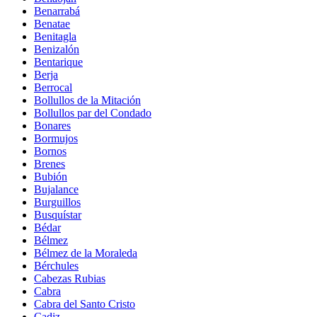
Benarrabá
Benatae
Benitagla
Benizalón
Bentarique
Berja
Berrocal
Bollullos de la Mitación
Bollullos par del Condado
Bonares
Bormujos
Bornos
Brenes
Bubión
Bujalance
Burguillos
Busquístar
Bédar
Bélmez
Bélmez de la Moraleda
Bérchules
Cabezas Rubias
Cabra
Cabra del Santo Cristo
Cadiz