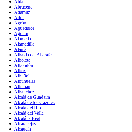
Abla
Abrucena
Adamuz
Adra
Agrón
Aguadulce
Aguilar
Alameda
Alamedilla
Alanís
Albaida del Aljarafe
Albolote
Albondón
Albox
Albuñol
Albuñuelas
Albuñán
Albánchez
Alcalá de Guadaira
Alcalá de los Gazules
Alcalá del Río
Alcalá del Valle
Alcalá la Real
Alcaracejos
Alcaucín