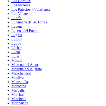
Los Corrales
Los Molares
Los Palacios y Villafranca
Los Villares
Lubrín
Lucainena de las Torres
Lucena
Lucena del Puerto
Lugros
Lupión
Luque
Láchar
Lúcar
Lújar
Macael
Mairena del Alcor
Mairena del Aljarafe
Mancha Real
Manilva
Manzanilla
Maracena
Marbella
Marchal
Marchena
Marinaleda