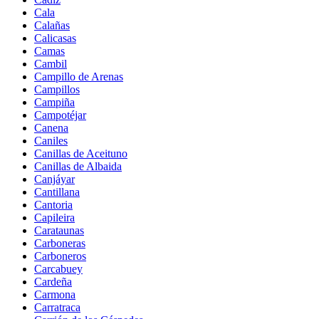
Cala
Calañas
Calicasas
Camas
Cambil
Campillo de Arenas
Campillos
Campiña
Campotéjar
Canena
Caniles
Canillas de Aceituno
Canillas de Albaida
Canjáyar
Cantillana
Cantoria
Capileira
Carataunas
Carboneras
Carboneros
Carcabuey
Cardeña
Carmona
Carratraca