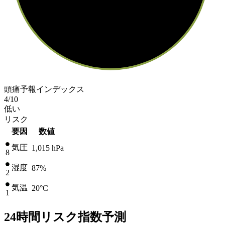
頭痛予報インデックス
4
/10
低い
リスク
要因
数値
気圧
1,015
hPa
8
湿度
87%
2
気温
20
°C
1
24時間リスク指数予測