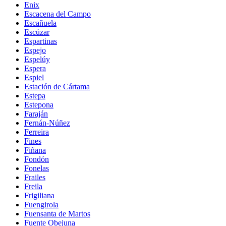
Enix
Escacena del Campo
Escañuela
Escúzar
Espartinas
Espejo
Espelúy
Espera
Espiel
Estación de Cártama
Estepa
Estepona
Faraján
Fernán-Núñez
Ferreira
Fines
Fiñana
Fondón
Fonelas
Frailes
Freila
Frigiliana
Fuengirola
Fuensanta de Martos
Fuente Obejuna