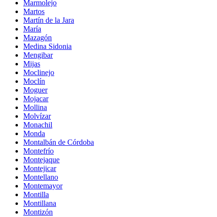
Marmolejo
Martos
Martín de la Jara
María
Mazagón
Medina Sidonia
Mengibar
Mijas
Moclinejo
Moclín
Moguer
Mojacar
Mollina
Molvízar
Monachil
Monda
Montalbán de Córdoba
Montefrío
Montejaque
Montejicar
Montellano
Montemayor
Montilla
Montillana
Montizón