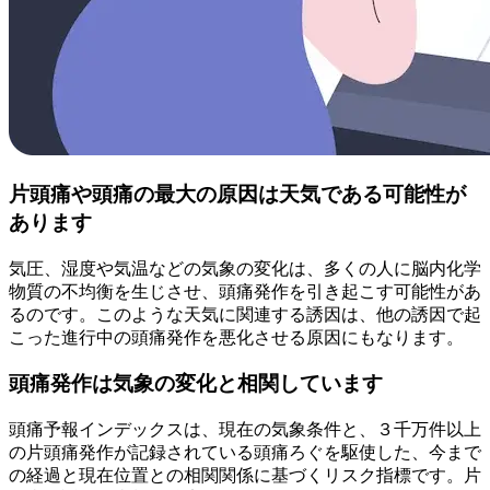
片頭痛や頭痛の最大の原因は天気である可能性が
あります
気圧、湿度や気温などの気象の変化は、多くの人に脳内化学
物質の不均衡を生じさせ、頭痛発作を引き起こす可能性があ
るのです。このような天気に関連する誘因は、他の誘因で起
こった進行中の頭痛発作を悪化させる原因にもなります。
頭痛発作は気象の変化と相関しています
頭痛予報インデックスは、現在の気象条件と、３千万件以上
の片頭痛発作が記録されている頭痛ろぐを駆使した、今まで
の経過と現在位置との相関関係に基づくリスク指標です。片