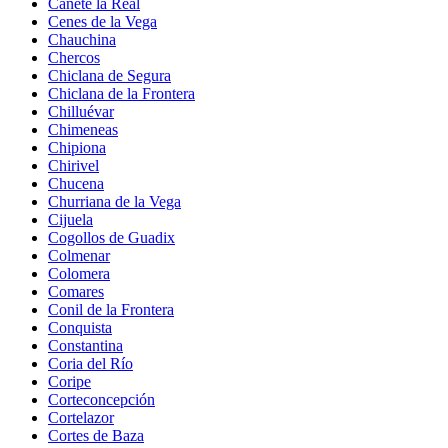
Cañete la Real
Cenes de la Vega
Chauchina
Chercos
Chiclana de Segura
Chiclana de la Frontera
Chilluévar
Chimeneas
Chipiona
Chirivel
Chucena
Churriana de la Vega
Cijuela
Cogollos de Guadix
Colmenar
Colomera
Comares
Conil de la Frontera
Conquista
Constantina
Coria del Río
Coripe
Corteconcepción
Cortelazor
Cortes de Baza