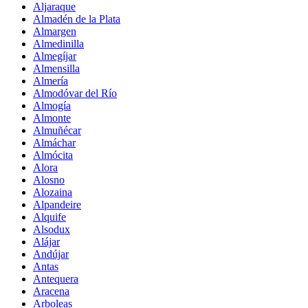
Aljaraque
Almadén de la Plata
Almargen
Almedinilla
Almegíjar
Almensilla
Almería
Almodóvar del Río
Almogía
Almonte
Almuñécar
Almáchar
Almócita
Alora
Alosno
Alozaina
Alpandeire
Alquife
Alsodux
Alájar
Andújar
Antas
Antequera
Aracena
Arboleas