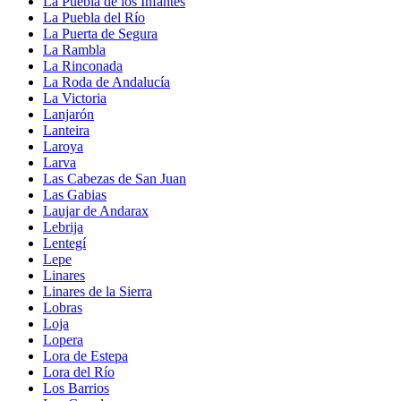
La Puebla de los Infantes
La Puebla del Río
La Puerta de Segura
La Rambla
La Rinconada
La Roda de Andalucía
La Victoria
Lanjarón
Lanteira
Laroya
Larva
Las Cabezas de San Juan
Las Gabias
Laujar de Andarax
Lebrija
Lentegí
Lepe
Linares
Linares de la Sierra
Lobras
Loja
Lopera
Lora de Estepa
Lora del Río
Los Barrios