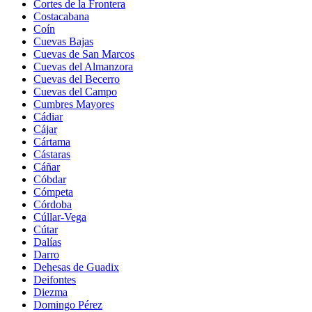
Cortes de la Frontera
Costacabana
Coín
Cuevas Bajas
Cuevas de San Marcos
Cuevas del Almanzora
Cuevas del Becerro
Cuevas del Campo
Cumbres Mayores
Cádiar
Cájar
Cártama
Cástaras
Cáñar
Cóbdar
Cómpeta
Córdoba
Cúllar-Vega
Cútar
Dalías
Darro
Dehesas de Guadix
Deifontes
Diezma
Domingo Pérez