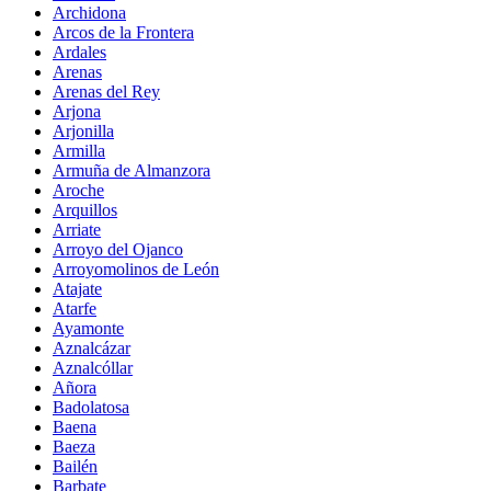
Archidona
Arcos de la Frontera
Ardales
Arenas
Arenas del Rey
Arjona
Arjonilla
Armilla
Armuña de Almanzora
Aroche
Arquillos
Arriate
Arroyo del Ojanco
Arroyomolinos de León
Atajate
Atarfe
Ayamonte
Aznalcázar
Aznalcóllar
Añora
Badolatosa
Baena
Baeza
Bailén
Barbate