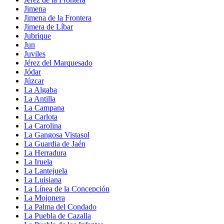
Jimena
Jimena de la Frontera
Jimera de Líbar
Jubrique
Jun
Juviles
Jérez del Marquesado
Jódar
Júzcar
La Algaba
La Antilla
La Campana
La Carlota
La Carolina
La Gangosa Vistasol
La Guardia de Jaén
La Herradura
La Iruela
La Lantejuela
La Luisiana
La Línea de la Concepción
La Mojonera
La Palma del Condado
La Puebla de Cazalla