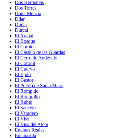
Dos Hermanas
Dos Torres
Doña Mencía
Dílar
Dúdar
Dúrcal
El Arahal
El Bosque
El Carpio
El Castillo de las Guardas
El Cerro de Andévalo
El Coronil
El Cuervo
El Ejido
El Gastor
El Puerto de Santa María
El Rompido
El Ronquillo
El Rubio
El Saucejo
El Varadero
El Viso
El Viso del Alcor
Encinas Reales
Encinasola