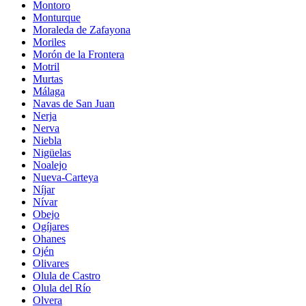
Montoro
Monturque
Moraleda de Zafayona
Moriles
Morón de la Frontera
Motril
Murtas
Málaga
Navas de San Juan
Nerja
Nerva
Niebla
Nigüelas
Noalejo
Nueva-Carteya
Níjar
Nívar
Obejo
Ogíjares
Ohanes
Ojén
Olivares
Olula de Castro
Olula del Río
Olvera