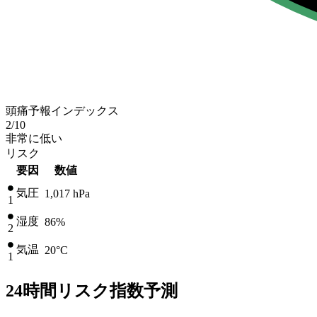
頭痛予報インデックス
2
/10
非常に低い
リスク
要因
数値
気圧
1,017
hPa
1
湿度
86%
2
気温
20
°C
1
24時間リスク指数予測