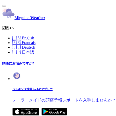
Migraine
Weather
🇯🇵 JA
🇺🇸
English
🇫🇷
Français
🇩🇪
Deutsch
🇯🇵
日本語
頭痛にお悩みですか?
ランキング世界No.1のアプリで
テーラーメイドの頭痛予報レポートを入手しませんか？