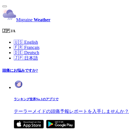
Migraine
Weather
🇯🇵 JA
🇺🇸
English
🇫🇷
Français
🇩🇪
Deutsch
🇯🇵
日本語
頭痛にお悩みですか?
ランキング世界No.1のアプリで
テーラーメイドの頭痛予報レポートを入手しませんか？