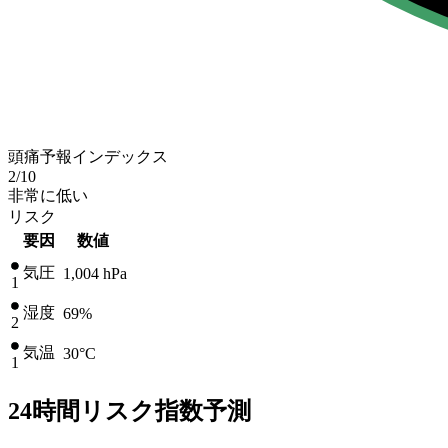
頭痛予報インデックス
2
/10
非常に低い
リスク
要因
数値
気圧
1,004
hPa
1
湿度
69%
2
気温
30
°C
1
24時間リスク指数予測