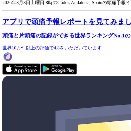
2026年8月8日土曜日 8時のGádor, Andalusia, Spainの頭痛予
アプリで頭痛予報レポートを見てみま
頭痛と片頭痛の記録ができる世界ランキングNo.1
世界10万件以上の評価で4.8をいただいています