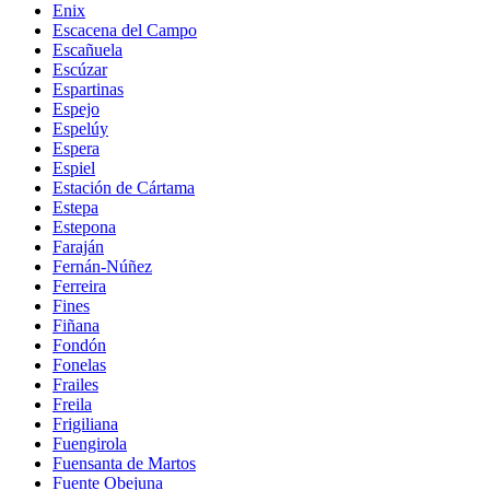
Enix
Escacena del Campo
Escañuela
Escúzar
Espartinas
Espejo
Espelúy
Espera
Espiel
Estación de Cártama
Estepa
Estepona
Faraján
Fernán-Núñez
Ferreira
Fines
Fiñana
Fondón
Fonelas
Frailes
Freila
Frigiliana
Fuengirola
Fuensanta de Martos
Fuente Obejuna