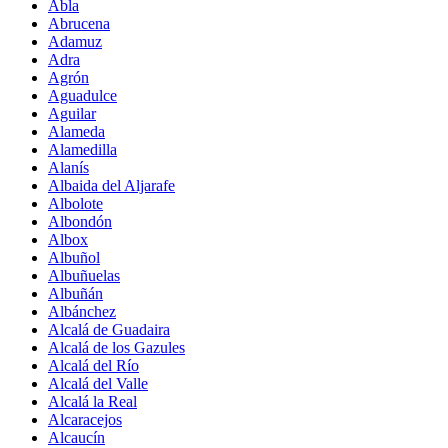
Abla
Abrucena
Adamuz
Adra
Agrón
Aguadulce
Aguilar
Alameda
Alamedilla
Alanís
Albaida del Aljarafe
Albolote
Albondón
Albox
Albuñol
Albuñuelas
Albuñán
Albánchez
Alcalá de Guadaira
Alcalá de los Gazules
Alcalá del Río
Alcalá del Valle
Alcalá la Real
Alcaracejos
Alcaucín