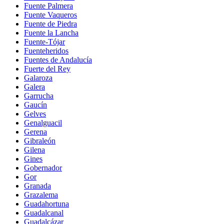
Fuente Palmera
Fuente Vaqueros
Fuente de Piedra
Fuente la Lancha
Fuente-Tójar
Fuenteheridos
Fuentes de Andalucía
Fuerte del Rey
Galaroza
Galera
Garrucha
Gaucín
Gelves
Genalguacil
Gerena
Gibraleón
Gilena
Gines
Gobernador
Gor
Granada
Grazalema
Guadahortuna
Guadalcanal
Guadalcázar