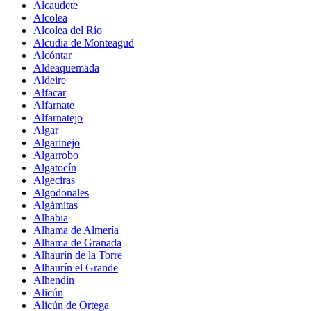
Alcaudete
Alcolea
Alcolea del Río
Alcudia de Monteagud
Alcóntar
Aldeaquemada
Aldeire
Alfacar
Alfarnate
Alfarnatejo
Algar
Algarinejo
Algarrobo
Algatocín
Algeciras
Algodonales
Algámitas
Alhabia
Alhama de Almería
Alhama de Granada
Alhaurín de la Torre
Alhaurín el Grande
Alhendín
Alicún
Alicún de Ortega