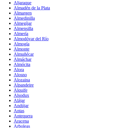
Aljaraque
Almadén de la Plata
Almargen
Almedinilla
Almegíjar
Almensilla
Almería
Almodóvar del Río
Almogía
Almonte
Almuñécar
Almáchar
Almócita
Alora
Alosno
Alozaina
Alpandeire
Alquife
Alsodux
Alájar
Andújar
Antas
Antequera
Aracena
Arboleas