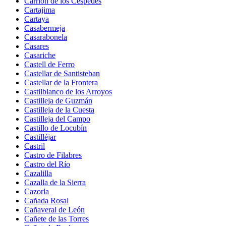
Carrión de los Céspedes
Cartajima
Cartaya
Casabermeja
Casarabonela
Casares
Casariche
Castell de Ferro
Castellar de Santisteban
Castellar de la Frontera
Castilblanco de los Arroyos
Castilleja de Guzmán
Castilleja de la Cuesta
Castilleja del Campo
Castillo de Locubín
Castilléjar
Castril
Castro de Filabres
Castro del Río
Cazalilla
Cazalla de la Sierra
Cazorla
Cañada Rosal
Cañaveral de León
Cañete de las Torres