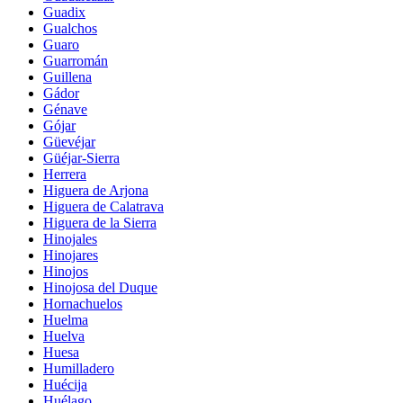
Guadix
Gualchos
Guaro
Guarromán
Guillena
Gádor
Génave
Gójar
Güevéjar
Güéjar-Sierra
Herrera
Higuera de Arjona
Higuera de Calatrava
Higuera de la Sierra
Hinojales
Hinojares
Hinojos
Hinojosa del Duque
Hornachuelos
Huelma
Huelva
Huesa
Humilladero
Huécija
Huélago