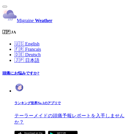
Migraine
Weather
🇯🇵 JA
🇺🇸
English
🇫🇷
Français
🇩🇪
Deutsch
🇯🇵
日本語
頭痛にお悩みですか?
ランキング世界No.1のアプリで
テーラーメイドの頭痛予報レポートを入手しません
か？