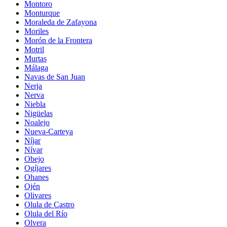
Montoro
Monturque
Moraleda de Zafayona
Moriles
Morón de la Frontera
Motril
Murtas
Málaga
Navas de San Juan
Nerja
Nerva
Niebla
Nigüelas
Noalejo
Nueva-Carteya
Níjar
Nívar
Obejo
Ogíjares
Ohanes
Ojén
Olivares
Olula de Castro
Olula del Río
Olvera