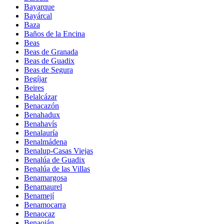
Bayarque
Bayárcal
Baza
Baños de la Encina
Beas
Beas de Granada
Beas de Guadix
Beas de Segura
Begíjar
Beires
Belalcázar
Benacazón
Benahadux
Benahavís
Benalauría
Benalmádena
Benalup-Casas Viejas
Benalúa de Guadix
Benalúa de las Villas
Benamargosa
Benamaurel
Benamejí
Benamocarra
Benaocaz
Benaoján