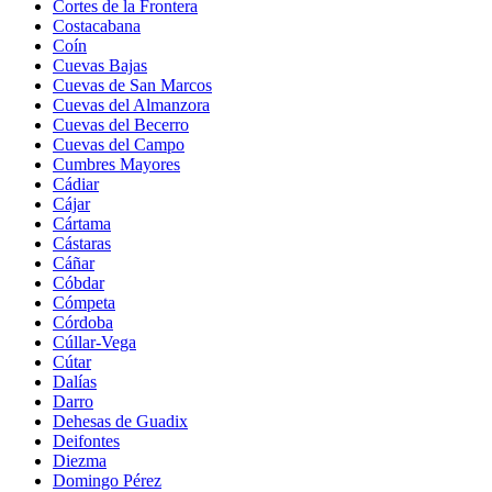
Cortes de la Frontera
Costacabana
Coín
Cuevas Bajas
Cuevas de San Marcos
Cuevas del Almanzora
Cuevas del Becerro
Cuevas del Campo
Cumbres Mayores
Cádiar
Cájar
Cártama
Cástaras
Cáñar
Cóbdar
Cómpeta
Córdoba
Cúllar-Vega
Cútar
Dalías
Darro
Dehesas de Guadix
Deifontes
Diezma
Domingo Pérez