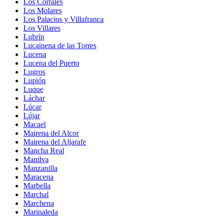
Los Corrales
Los Molares
Los Palacios y Villafranca
Los Villares
Lubrín
Lucainena de las Torres
Lucena
Lucena del Puerto
Lugros
Lupión
Luque
Láchar
Lúcar
Lújar
Macael
Mairena del Alcor
Mairena del Aljarafe
Mancha Real
Manilva
Manzanilla
Maracena
Marbella
Marchal
Marchena
Marinaleda