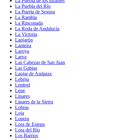
La Puebla de los Infantes
La Puebla del Río
La Puerta de Segura
La Rambla
La Rinconada
La Roda de Andalucía
La Victoria
Lanjarón
Lanteira
Laroya
Larva
Las Cabezas de San Juan
Las Gabias
Laujar de Andarax
Lebrija
Lentegí
Lepe
Linares
Linares de la Sierra
Lobras
Loja
Lopera
Lora de Estepa
Lora del Río
Los Barrios