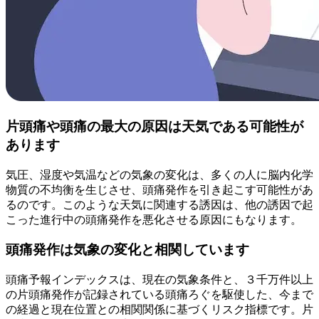
片頭痛や頭痛の最大の原因は天気である可能性が
あります
気圧、湿度や気温などの気象の変化は、多くの人に脳内化学
物質の不均衡を生じさせ、頭痛発作を引き起こす可能性があ
るのです。このような天気に関連する誘因は、他の誘因で起
こった進行中の頭痛発作を悪化させる原因にもなります。
頭痛発作は気象の変化と相関しています
頭痛予報インデックスは、現在の気象条件と、３千万件以上
の片頭痛発作が記録されている頭痛ろぐを駆使した、今まで
の経過と現在位置との相関関係に基づくリスク指標です。片