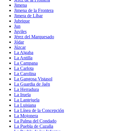
Jimena
Jimena de la Frontera
Jimera de Líbar
Jubrique
Jun
Juviles
Jérez del Marquesado
Jódar
Júzcar
La Algaba
La Antilla
La Campana
La Carlota
La Carolina
La Gangosa Vistasol
La Guardia de Jaén
La Herradura
La Iruela
La Lantejuela
La Luisiana
La Línea de la Concepción
La Mojonera
La Palma del Condado
La Puebla de Cazalla