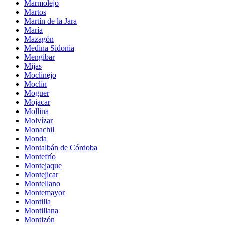
Marmolejo
Martos
Martín de la Jara
María
Mazagón
Medina Sidonia
Mengibar
Mijas
Moclinejo
Moclín
Moguer
Mojacar
Mollina
Molvízar
Monachil
Monda
Montalbán de Córdoba
Montefrío
Montejaque
Montejicar
Montellano
Montemayor
Montilla
Montillana
Montizón