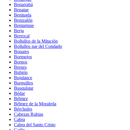
Benarrabá
Benatae
Benitagla
Benizalón
Bentarique
Berja
Berrocal
Bollullos de la Mitación
Bollullos par del Condado
Bonares
Bormujos
Bornos
Brenes
Bubión
Bujalance
Burguillos
Busquístar
Bédar
Bélmez
Bélmez de la Moraleda
Bérchules
Cabezas Rubias
Cabra
Cabra del Santo Cristo
Cadiz