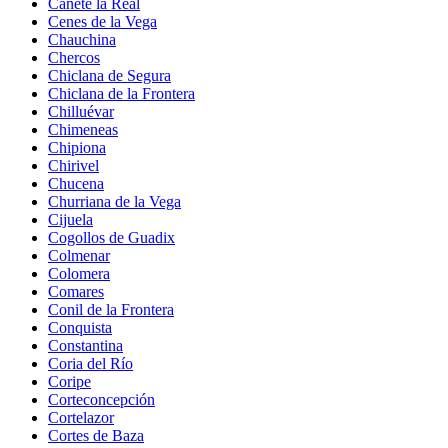
Cañete la Real
Cenes de la Vega
Chauchina
Chercos
Chiclana de Segura
Chiclana de la Frontera
Chilluévar
Chimeneas
Chipiona
Chirivel
Chucena
Churriana de la Vega
Cijuela
Cogollos de Guadix
Colmenar
Colomera
Comares
Conil de la Frontera
Conquista
Constantina
Coria del Río
Coripe
Corteconcepción
Cortelazor
Cortes de Baza