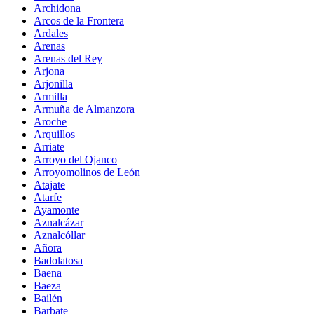
Archidona
Arcos de la Frontera
Ardales
Arenas
Arenas del Rey
Arjona
Arjonilla
Armilla
Armuña de Almanzora
Aroche
Arquillos
Arriate
Arroyo del Ojanco
Arroyomolinos de León
Atajate
Atarfe
Ayamonte
Aznalcázar
Aznalcóllar
Añora
Badolatosa
Baena
Baeza
Bailén
Barbate