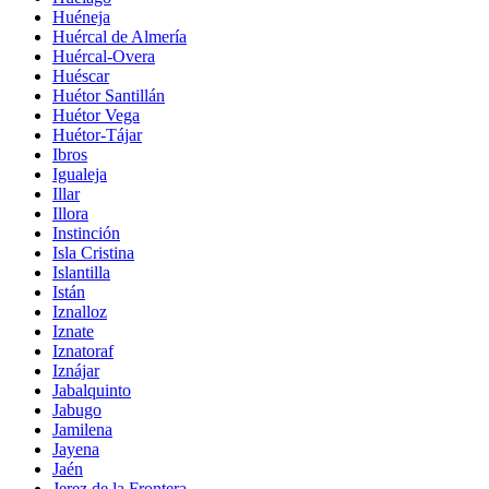
Huéneja
Huércal de Almería
Huércal-Overa
Huéscar
Huétor Santillán
Huétor Vega
Huétor-Tájar
Ibros
Igualeja
Illar
Illora
Instinción
Isla Cristina
Islantilla
Istán
Iznalloz
Iznate
Iznatoraf
Iznájar
Jabalquinto
Jabugo
Jamilena
Jayena
Jaén
Jerez de la Frontera