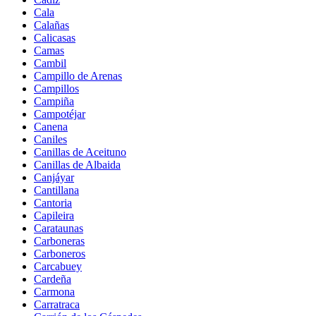
Cala
Calañas
Calicasas
Camas
Cambil
Campillo de Arenas
Campillos
Campiña
Campotéjar
Canena
Caniles
Canillas de Aceituno
Canillas de Albaida
Canjáyar
Cantillana
Cantoria
Capileira
Carataunas
Carboneras
Carboneros
Carcabuey
Cardeña
Carmona
Carratraca