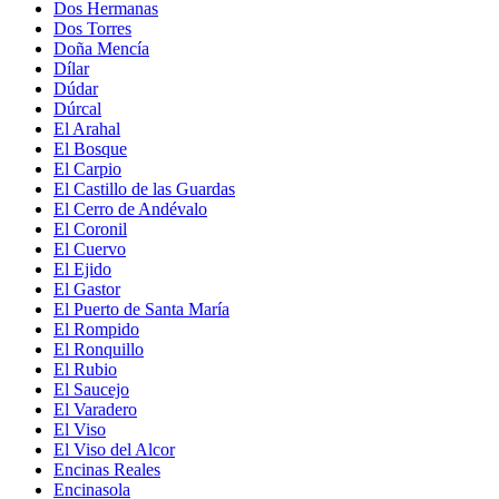
Dos Hermanas
Dos Torres
Doña Mencía
Dílar
Dúdar
Dúrcal
El Arahal
El Bosque
El Carpio
El Castillo de las Guardas
El Cerro de Andévalo
El Coronil
El Cuervo
El Ejido
El Gastor
El Puerto de Santa María
El Rompido
El Ronquillo
El Rubio
El Saucejo
El Varadero
El Viso
El Viso del Alcor
Encinas Reales
Encinasola