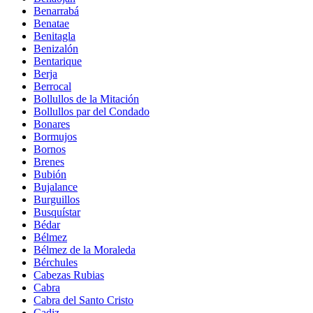
Benarrabá
Benatae
Benitagla
Benizalón
Bentarique
Berja
Berrocal
Bollullos de la Mitación
Bollullos par del Condado
Bonares
Bormujos
Bornos
Brenes
Bubión
Bujalance
Burguillos
Busquístar
Bédar
Bélmez
Bélmez de la Moraleda
Bérchules
Cabezas Rubias
Cabra
Cabra del Santo Cristo
Cadiz