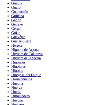
Guadix
Guaro
Guarromán
Guillena
Gádor
Génave
Gérgal
Gójar
Güevéjar
Güéjar-Sierra
Herrera
Higuera de Arjona
Higuera de Calatrava
Higuera de la Sierra
Hinojales
Hinojares
Hinojos
Hinojosa del Duque
Hornachuelos
Huelma
Huelva
Huesa
Humilladero
Huécija
Huélago