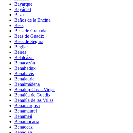
Bayarque
Bayárcal
Baza
Baños de la Encina
Beas
Beas de Granada
Beas de Guadix
Beas de Segura
Begíjar
Beires
Belalcázar
Benacazón
Benahadux
Benahavís
Benalauría
Benalmádena
Benalup-Casas Viejas
Benalúa de Guadix
Benalúa de las Villas
Benamargosa
Benamaurel
Benamejí
Benamocarra
Benaocaz
Benaoján