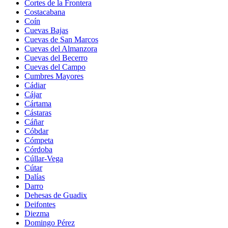
Cortes de la Frontera
Costacabana
Coín
Cuevas Bajas
Cuevas de San Marcos
Cuevas del Almanzora
Cuevas del Becerro
Cuevas del Campo
Cumbres Mayores
Cádiar
Cájar
Cártama
Cástaras
Cáñar
Cóbdar
Cómpeta
Córdoba
Cúllar-Vega
Cútar
Dalías
Darro
Dehesas de Guadix
Deifontes
Diezma
Domingo Pérez