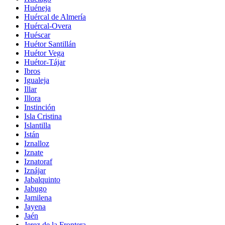
Huéneja
Huércal de Almería
Huércal-Overa
Huéscar
Huétor Santillán
Huétor Vega
Huétor-Tájar
Ibros
Igualeja
Illar
Illora
Instinción
Isla Cristina
Islantilla
Istán
Iznalloz
Iznate
Iznatoraf
Iznájar
Jabalquinto
Jabugo
Jamilena
Jayena
Jaén
Jerez de la Frontera