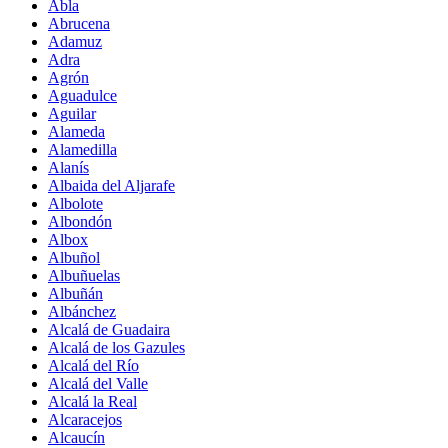
Abla
Abrucena
Adamuz
Adra
Agrón
Aguadulce
Aguilar
Alameda
Alamedilla
Alanís
Albaida del Aljarafe
Albolote
Albondón
Albox
Albuñol
Albuñuelas
Albuñán
Albánchez
Alcalá de Guadaira
Alcalá de los Gazules
Alcalá del Río
Alcalá del Valle
Alcalá la Real
Alcaracejos
Alcaucín