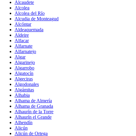
Alcaudete
Alcolea
Alcolea del Río
Alcudia de Monteagud
Alcóntar
Aldeaquemada
Aldeire
Alfacar
Alfarnate
Alfarnatejo
Algar
Algarinejo
Algarrobo
Algatocín
Algeciras
Algodonales
Algámitas
Alhabia
Alhama de Almería
Alhama de Granada
Alhaurín de la Torre
Alhaurín el Grande
Alhendín
Alicún
Alicún de Ortega