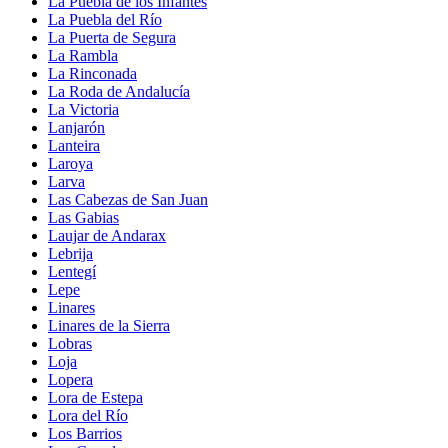
La Puebla de los Infantes
La Puebla del Río
La Puerta de Segura
La Rambla
La Rinconada
La Roda de Andalucía
La Victoria
Lanjarón
Lanteira
Laroya
Larva
Las Cabezas de San Juan
Las Gabias
Laujar de Andarax
Lebrija
Lentegí
Lepe
Linares
Linares de la Sierra
Lobras
Loja
Lopera
Lora de Estepa
Lora del Río
Los Barrios