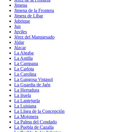
Jimena
Jimena de la Frontera
Jimera de Líbar
Jubrique
Jun
Juviles
Jérez del Marquesado
Jódar
Júzcar
La Algaba
La Antilla
La Campana
La Carlota
La Carolina
La Gangosa Vistasol
La Guardia de Jaén
La Herradura
La Iruela
La Lantejuela
La Luisiana
La Línea de la Concepción
La Mojonera
La Palma del Condado
La Puebla de Cazalla