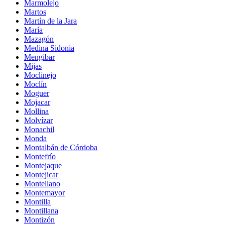
Marmolejo
Martos
Martín de la Jara
María
Mazagón
Medina Sidonia
Mengibar
Mijas
Moclinejo
Moclín
Moguer
Mojacar
Mollina
Molvízar
Monachil
Monda
Montalbán de Córdoba
Montefrío
Montejaque
Montejicar
Montellano
Montemayor
Montilla
Montillana
Montizón