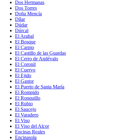
Dos Hermanas
Dos Torres
Doña Mencía
Dílar
Dúdar
Dúrcal
El Arahal
El Bosque
El Carpio
El Castillo de las Guardas
El Cerro de Andévalo
El Coronil
El Cuervo
El Ejido
El Gastor
El Puerto de Santa María
El Rompido
El Ronquillo
El Rubio
El Saucejo
El Varadero
El Viso
El Viso del Alcor
Encinas Reales
Encinasola