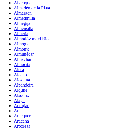
Aljaraque
Almadén de la Plata
Almargen
Almedinilla
Almegíjar
Almensilla
Almería
Almodóvar del Río
Almogía
Almonte
Almuñécar
Almáchar
Almócita
Alora
Alosno
Alozaina
Alpandeire
Alquife
Alsodux
Alájar
Andújar
Antas
Antequera
Aracena
Arboleas