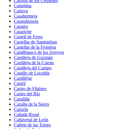
Carrión de los Céspedes
Cartajima
Cartaya
Casabermeja
Casarabonela
Casares
Casariche
Castell de Ferro
Castellar de Santisteban
Castellar de la Frontera
Castilblanco de los Arroyos
Castilleja de Guzmán
Castilleja de la Cuesta
Castilleja del Campo
Castillo de Locubín
Castilléjar
Castril
Castro de Filabres
Castro del Río
Cazalilla
Cazalla de la Sierra
Cazorla
Cañada Rosal
Cañaveral de León
Cañete de las Torres