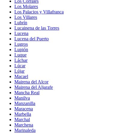
Los Corrales
Los Molares
Los Palacios y Villafranca
Los Villares
Lubrín
Lucainena de las Torres
Lucena
Lucena del Puerto
Lugros
Lupión
Luque
Láchar
Lúcar
Lújar
Macael
Mairena del Alcor
Mairena del Aljarafe
Mancha Real
Manilva
Manzanilla
Maracena
Marbella
Marchal
Marchena
Marinaleda