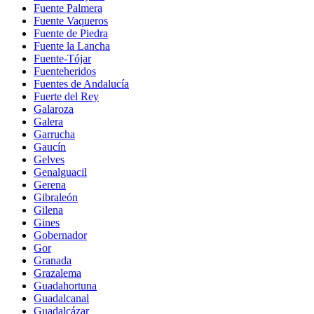
Fuente Palmera
Fuente Vaqueros
Fuente de Piedra
Fuente la Lancha
Fuente-Tójar
Fuenteheridos
Fuentes de Andalucía
Fuerte del Rey
Galaroza
Galera
Garrucha
Gaucín
Gelves
Genalguacil
Gerena
Gibraleón
Gilena
Gines
Gobernador
Gor
Granada
Grazalema
Guadahortuna
Guadalcanal
Guadalcázar