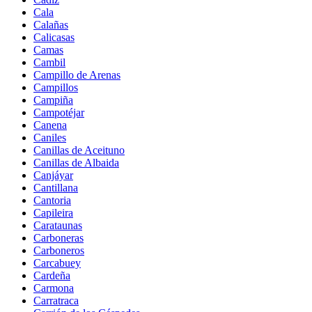
Cala
Calañas
Calicasas
Camas
Cambil
Campillo de Arenas
Campillos
Campiña
Campotéjar
Canena
Caniles
Canillas de Aceituno
Canillas de Albaida
Canjáyar
Cantillana
Cantoria
Capileira
Carataunas
Carboneras
Carboneros
Carcabuey
Cardeña
Carmona
Carratraca