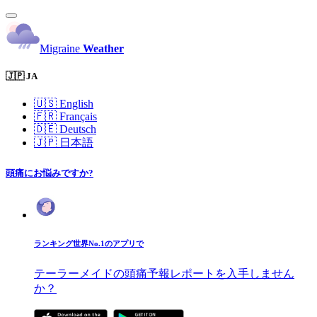
Migraine
Weather
🇯🇵 JA
🇺🇸
English
🇫🇷
Français
🇩🇪
Deutsch
🇯🇵
日本語
頭痛にお悩みですか?
ランキング世界No.1のアプリで
テーラーメイドの頭痛予報レポートを入手しません
か？