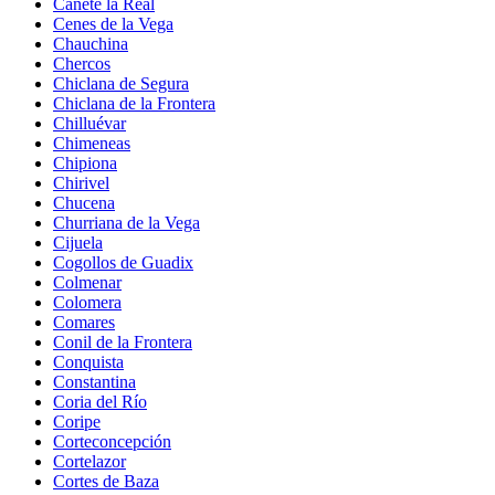
Cañete la Real
Cenes de la Vega
Chauchina
Chercos
Chiclana de Segura
Chiclana de la Frontera
Chilluévar
Chimeneas
Chipiona
Chirivel
Chucena
Churriana de la Vega
Cijuela
Cogollos de Guadix
Colmenar
Colomera
Comares
Conil de la Frontera
Conquista
Constantina
Coria del Río
Coripe
Corteconcepción
Cortelazor
Cortes de Baza