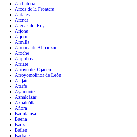
Archidona
Arcos de la Frontera
Ardales
Arenas
Arenas del Rey
Arjona
Arjonilla
Armilla
Armuña de Almanzora
Aroche
Arquillos
Arriate
Arroyo del Ojanco
Arroyomolinos de León
Atajate
Atarfe
Ayamonte
Aznalcázar
Aznalcóllar
Añora
Badolatosa
Baena
Baeza
Bailén
Barbate