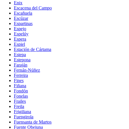
Enix
Escacena del Campo
Escañuela
Escúzar
Espartinas
Espejo
Espelúy
Espera
Espiel
Estación de Cártama
Estepa
Estepona
Faraján
Fernán-Núñez
Ferreira
Fines
Fiñana
Fondón
Fonelas
Frailes
Freila
Frigiliana
Fuengirola
Fuensanta de Martos
Fuente Obejuna