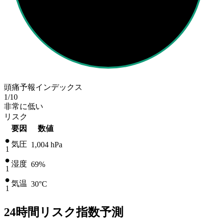
頭痛予報インデックス
1
/10
非常に低い
リスク
要因
数値
気圧
1,004
hPa
1
湿度
69%
1
気温
30
°C
1
24時間リスク指数予測