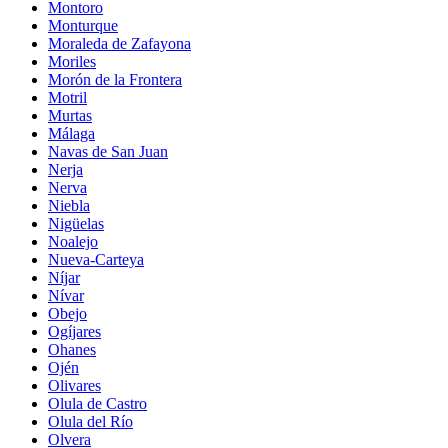
Montoro
Monturque
Moraleda de Zafayona
Moriles
Morón de la Frontera
Motril
Murtas
Málaga
Navas de San Juan
Nerja
Nerva
Niebla
Nigüelas
Noalejo
Nueva-Carteya
Níjar
Nívar
Obejo
Ogíjares
Ohanes
Ojén
Olivares
Olula de Castro
Olula del Río
Olvera