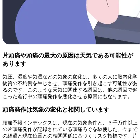
片頭痛や頭痛の最大の原因は天気である可能性が
あります
気圧、湿度や気温などの気象の変化は、多くの人に脳内化学
物質の不均衡を生じさせ、頭痛発作を引き起こす可能性があ
るのです。このような天気に関連する誘因は、他の誘因で起
こった進行中の頭痛発作を悪化させる原因にもなります。
頭痛発作は気象の変化と相関しています
頭痛予報インデックスは、現在の気象条件と、３千万件以上
の片頭痛発作が記録されている頭痛ろぐを駆使した、今まで
の経過と現在位置との相関関係に基づくリスク指標です。片