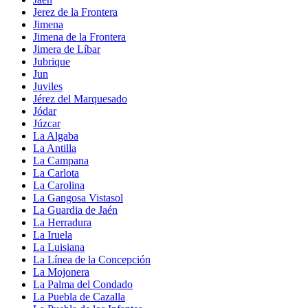
Jerez de la Frontera
Jimena
Jimena de la Frontera
Jimera de Líbar
Jubrique
Jun
Juviles
Jérez del Marquesado
Jódar
Júzcar
La Algaba
La Antilla
La Campana
La Carlota
La Carolina
La Gangosa Vistasol
La Guardia de Jaén
La Herradura
La Iruela
La Luisiana
La Línea de la Concepción
La Mojonera
La Palma del Condado
La Puebla de Cazalla