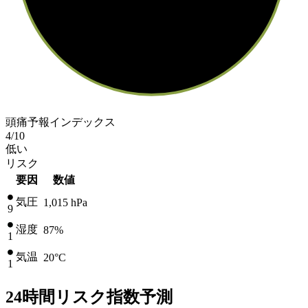
頭痛予報インデックス
4
/10
低い
リスク
要因
数値
気圧
1,015
hPa
9
湿度
87%
1
気温
20
°C
1
24時間リスク指数予測