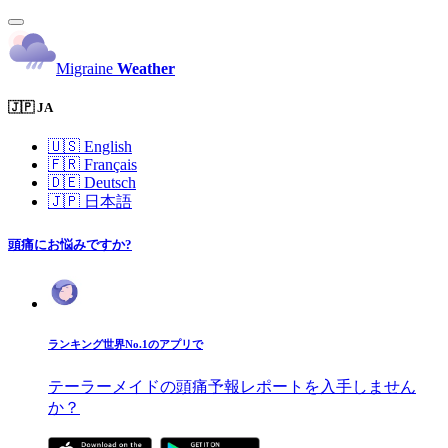
Migraine
Weather
🇯🇵 JA
🇺🇸
English
🇫🇷
Français
🇩🇪
Deutsch
🇯🇵
日本語
頭痛にお悩みですか?
ランキング世界No.1のアプリで
テーラーメイドの頭痛予報レポートを入手しません
か？