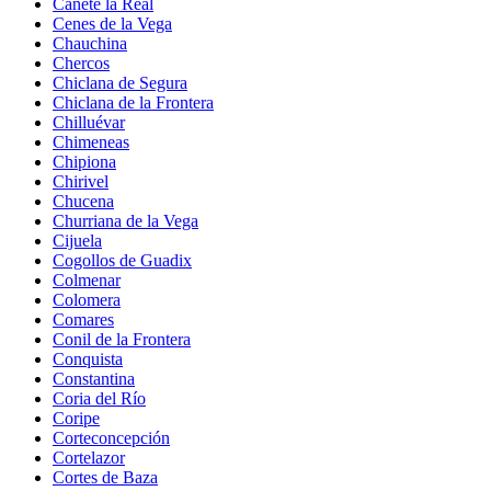
Cañete la Real
Cenes de la Vega
Chauchina
Chercos
Chiclana de Segura
Chiclana de la Frontera
Chilluévar
Chimeneas
Chipiona
Chirivel
Chucena
Churriana de la Vega
Cijuela
Cogollos de Guadix
Colmenar
Colomera
Comares
Conil de la Frontera
Conquista
Constantina
Coria del Río
Coripe
Corteconcepción
Cortelazor
Cortes de Baza