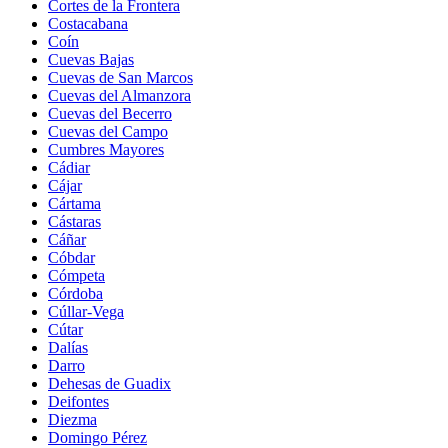
Cortes de la Frontera
Costacabana
Coín
Cuevas Bajas
Cuevas de San Marcos
Cuevas del Almanzora
Cuevas del Becerro
Cuevas del Campo
Cumbres Mayores
Cádiar
Cájar
Cártama
Cástaras
Cáñar
Cóbdar
Cómpeta
Córdoba
Cúllar-Vega
Cútar
Dalías
Darro
Dehesas de Guadix
Deifontes
Diezma
Domingo Pérez