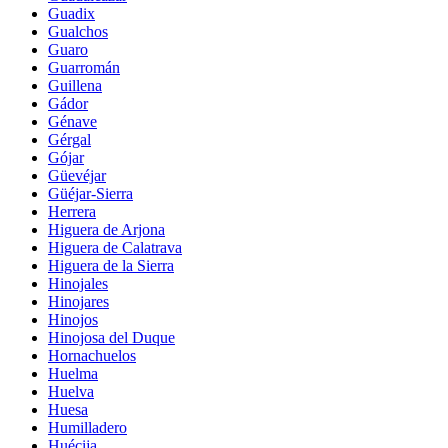
Guadix
Gualchos
Guaro
Guarromán
Guillena
Gádor
Génave
Gérgal
Gójar
Güevéjar
Güéjar-Sierra
Herrera
Higuera de Arjona
Higuera de Calatrava
Higuera de la Sierra
Hinojales
Hinojares
Hinojos
Hinojosa del Duque
Hornachuelos
Huelma
Huelva
Huesa
Humilladero
Huécija