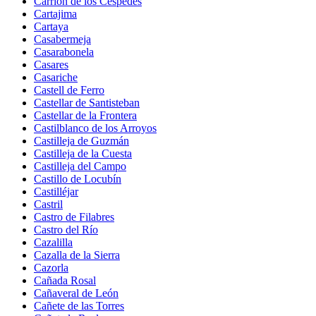
Carrión de los Céspedes
Cartajima
Cartaya
Casabermeja
Casarabonela
Casares
Casariche
Castell de Ferro
Castellar de Santisteban
Castellar de la Frontera
Castilblanco de los Arroyos
Castilleja de Guzmán
Castilleja de la Cuesta
Castilleja del Campo
Castillo de Locubín
Castilléjar
Castril
Castro de Filabres
Castro del Río
Cazalilla
Cazalla de la Sierra
Cazorla
Cañada Rosal
Cañaveral de León
Cañete de las Torres