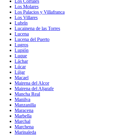
Los Corrales
Los Molares
Los Palacios y Villafranca
Los Villares
Lubrín
Lucainena de las Torres
Lucena
Lucena del Puerto
Lugros
Lupión
Luque
Láchar
Lúcar
Lújar
Macael
Mairena del Alcor
Mairena del Aljarafe
Mancha Real
Manilva
Manzanilla
Maracena
Marbella
Marchal
Marchena
Marinaleda