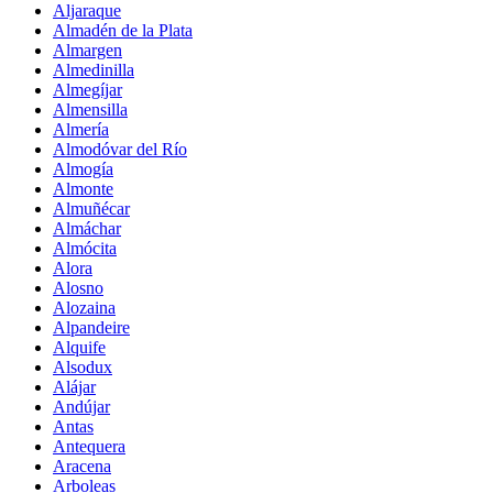
Aljaraque
Almadén de la Plata
Almargen
Almedinilla
Almegíjar
Almensilla
Almería
Almodóvar del Río
Almogía
Almonte
Almuñécar
Almáchar
Almócita
Alora
Alosno
Alozaina
Alpandeire
Alquife
Alsodux
Alájar
Andújar
Antas
Antequera
Aracena
Arboleas