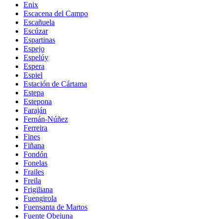
Enix
Escacena del Campo
Escañuela
Escúzar
Espartinas
Espejo
Espelúy
Espera
Espiel
Estación de Cártama
Estepa
Estepona
Faraján
Fernán-Núñez
Ferreira
Fines
Fiñana
Fondón
Fonelas
Frailes
Freila
Frigiliana
Fuengirola
Fuensanta de Martos
Fuente Obejuna