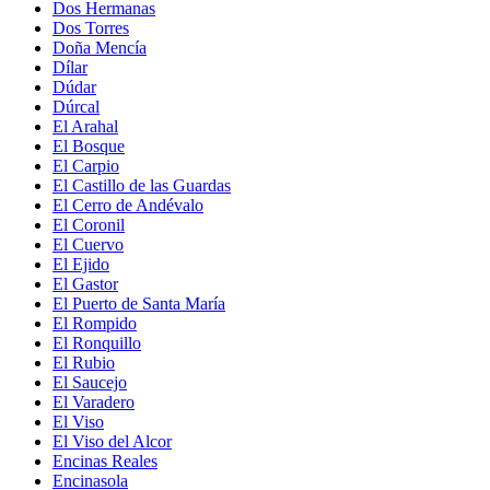
Dos Hermanas
Dos Torres
Doña Mencía
Dílar
Dúdar
Dúrcal
El Arahal
El Bosque
El Carpio
El Castillo de las Guardas
El Cerro de Andévalo
El Coronil
El Cuervo
El Ejido
El Gastor
El Puerto de Santa María
El Rompido
El Ronquillo
El Rubio
El Saucejo
El Varadero
El Viso
El Viso del Alcor
Encinas Reales
Encinasola