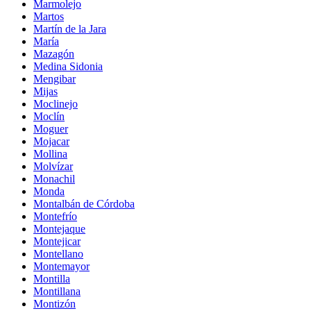
Marmolejo
Martos
Martín de la Jara
María
Mazagón
Medina Sidonia
Mengibar
Mijas
Moclinejo
Moclín
Moguer
Mojacar
Mollina
Molvízar
Monachil
Monda
Montalbán de Córdoba
Montefrío
Montejaque
Montejicar
Montellano
Montemayor
Montilla
Montillana
Montizón