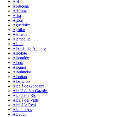
Abla
Abrucena
Adamuz
Adra
Agrón
Aguadulce
Aguilar
Alameda
Alamedilla
Alanís
Albaida del Aljarafe
Albolote
Albondón
Albox
Albuñol
Albuñuelas
Albuñán
Albánchez
Alcalá de Guadaira
Alcalá de los Gazules
Alcalá del Río
Alcalá del Valle
Alcalá la Real
Alcaracejos
Alcaucín