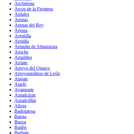
Archidona
Arcos de la Frontera
Ardales
Arenas
Arenas del Rey
Arjona
Arjonilla
Armilla
Armuña de Almanzora
Aroche
Arquillos
Arriate
Arroyo del Ojanco
Arroyomolinos de León
Atajate
Atarfe
Ayamonte
Aznalcázar
Aznalcóllar
Añora
Badolatosa
Baena
Baeza
Bailén
Barbate