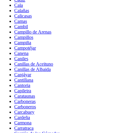
Cala
Calañas
Calicasas
Camas
Cambil
Campillo de Arenas
Campillos
Campiña
Campotéjar
Canena
Caniles
Canillas de Aceituno
Canillas de Albaida
Canjáyar
Cantillana
Cantoria
Capileira
Carataunas
Carboneras
Carboneros
Carcabuey
Cardeña
Carmona
Carratraca