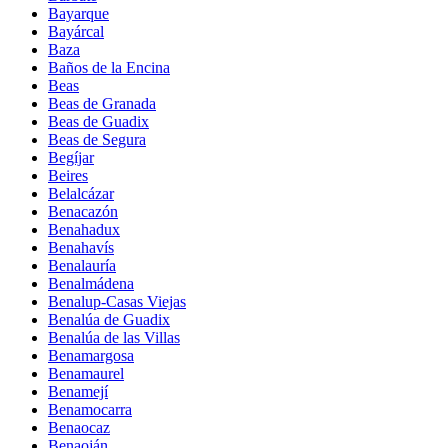
Bayarque
Bayárcal
Baza
Baños de la Encina
Beas
Beas de Granada
Beas de Guadix
Beas de Segura
Begíjar
Beires
Belalcázar
Benacazón
Benahadux
Benahavís
Benalauría
Benalmádena
Benalup-Casas Viejas
Benalúa de Guadix
Benalúa de las Villas
Benamargosa
Benamaurel
Benamejí
Benamocarra
Benaocaz
Benaoján