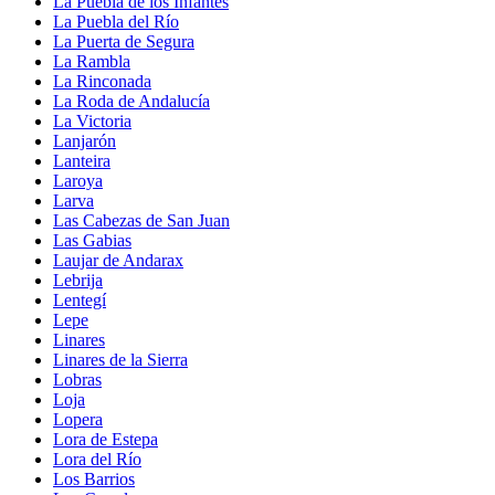
La Puebla de los Infantes
La Puebla del Río
La Puerta de Segura
La Rambla
La Rinconada
La Roda de Andalucía
La Victoria
Lanjarón
Lanteira
Laroya
Larva
Las Cabezas de San Juan
Las Gabias
Laujar de Andarax
Lebrija
Lentegí
Lepe
Linares
Linares de la Sierra
Lobras
Loja
Lopera
Lora de Estepa
Lora del Río
Los Barrios