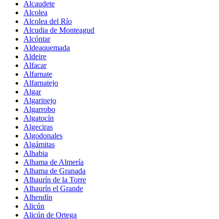
Alcaudete
Alcolea
Alcolea del Río
Alcudia de Monteagud
Alcóntar
Aldeaquemada
Aldeire
Alfacar
Alfarnate
Alfarnatejo
Algar
Algarinejo
Algarrobo
Algatocín
Algeciras
Algodonales
Algámitas
Alhabia
Alhama de Almería
Alhama de Granada
Alhaurín de la Torre
Alhaurín el Grande
Alhendín
Alicún
Alicún de Ortega