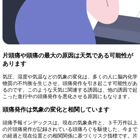
片頭痛や頭痛の最大の原因は天気である可能性が
あります
気圧、湿度や気温などの気象の変化は、多くの人に脳内化学
物質の不均衡を生じさせ、頭痛発作を引き起こす可能性があ
るのです。このような天気に関連する誘因は、他の誘因で起
こった進行中の頭痛発作を悪化させる原因にもなります。
頭痛発作は気象の変化と相関しています
頭痛予報インデックスは、現在の気象条件と、３千万件以上
の片頭痛発作が記録されている頭痛ろぐを駆使した、今まで
の経過と現在位置との相関関係に基づくリスク指標です。片