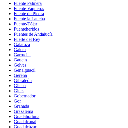
Fuente Palmera
Fuente Vaqueros
Fuente de Piedra
Fuente la Lancha
Fuente-Tójar
Fuenteheridos
Fuentes de Andalucía
Fuerte del Rey
Galaroza
Galera
Garrucha
Gaucín
Gelves
Genalguacil
Gerena
Gibraleón
Gilena
Gines
Gobernador
Gor
Granada
Grazalema
Guadahortuna
Guadalcanal
Guadalcázar