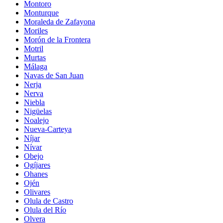
Montoro
Monturque
Moraleda de Zafayona
Moriles
Morón de la Frontera
Motril
Murtas
Málaga
Navas de San Juan
Nerja
Nerva
Niebla
Nigüelas
Noalejo
Nueva-Carteya
Níjar
Nívar
Obejo
Ogíjares
Ohanes
Ojén
Olivares
Olula de Castro
Olula del Río
Olvera