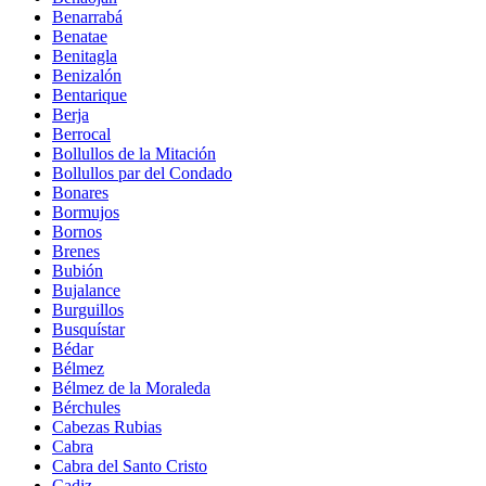
Benarrabá
Benatae
Benitagla
Benizalón
Bentarique
Berja
Berrocal
Bollullos de la Mitación
Bollullos par del Condado
Bonares
Bormujos
Bornos
Brenes
Bubión
Bujalance
Burguillos
Busquístar
Bédar
Bélmez
Bélmez de la Moraleda
Bérchules
Cabezas Rubias
Cabra
Cabra del Santo Cristo
Cadiz