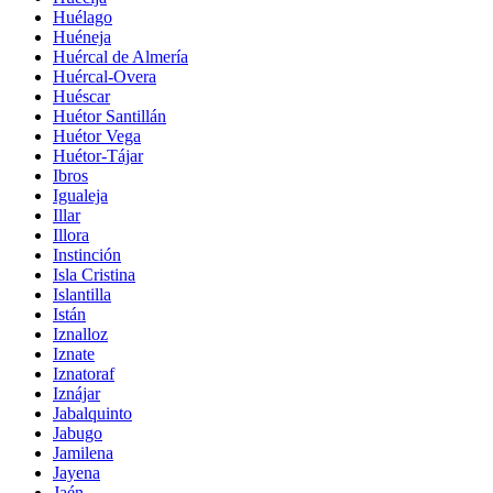
Huélago
Huéneja
Huércal de Almería
Huércal-Overa
Huéscar
Huétor Santillán
Huétor Vega
Huétor-Tájar
Ibros
Igualeja
Illar
Illora
Instinción
Isla Cristina
Islantilla
Istán
Iznalloz
Iznate
Iznatoraf
Iznájar
Jabalquinto
Jabugo
Jamilena
Jayena
Jaén