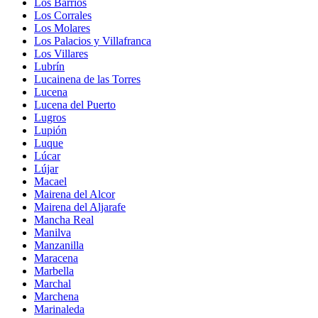
Los Barrios
Los Corrales
Los Molares
Los Palacios y Villafranca
Los Villares
Lubrín
Lucainena de las Torres
Lucena
Lucena del Puerto
Lugros
Lupión
Luque
Lúcar
Lújar
Macael
Mairena del Alcor
Mairena del Aljarafe
Mancha Real
Manilva
Manzanilla
Maracena
Marbella
Marchal
Marchena
Marinaleda