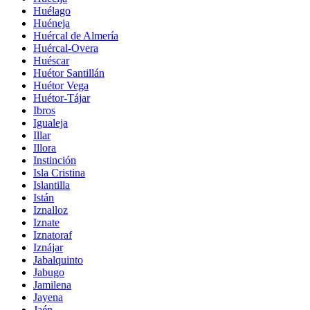
Huélago
Huéneja
Huércal de Almería
Huércal-Overa
Huéscar
Huétor Santillán
Huétor Vega
Huétor-Tájar
Ibros
Igualeja
Illar
Illora
Instinción
Isla Cristina
Islantilla
Istán
Iznalloz
Iznate
Iznatoraf
Iznájar
Jabalquinto
Jabugo
Jamilena
Jayena
Jaén