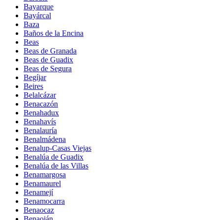
Bayarque
Bayárcal
Baza
Baños de la Encina
Beas
Beas de Granada
Beas de Guadix
Beas de Segura
Begíjar
Beires
Belalcázar
Benacazón
Benahadux
Benahavís
Benalauría
Benalmádena
Benalup-Casas Viejas
Benalúa de Guadix
Benalúa de las Villas
Benamargosa
Benamaurel
Benamejí
Benamocarra
Benaocaz
Benaoján