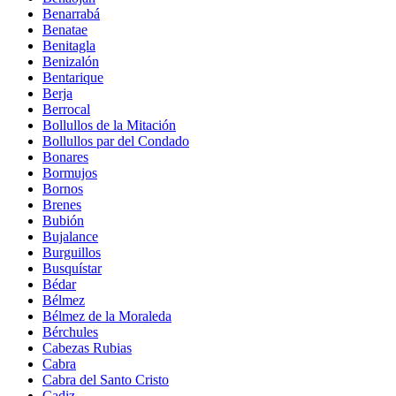
Benarrabá
Benatae
Benitagla
Benizalón
Bentarique
Berja
Berrocal
Bollullos de la Mitación
Bollullos par del Condado
Bonares
Bormujos
Bornos
Brenes
Bubión
Bujalance
Burguillos
Busquístar
Bédar
Bélmez
Bélmez de la Moraleda
Bérchules
Cabezas Rubias
Cabra
Cabra del Santo Cristo
Cadiz