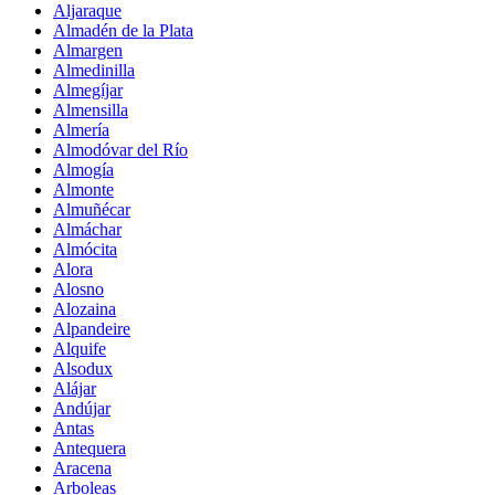
Aljaraque
Almadén de la Plata
Almargen
Almedinilla
Almegíjar
Almensilla
Almería
Almodóvar del Río
Almogía
Almonte
Almuñécar
Almáchar
Almócita
Alora
Alosno
Alozaina
Alpandeire
Alquife
Alsodux
Alájar
Andújar
Antas
Antequera
Aracena
Arboleas