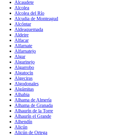
Alcaudete
Alcolea
Alcolea del Río
Alcudia de Monteagud
Alcóntar
Aldeaquemada
Aldeire
Alfacar
Alfarnate
Alfarnatejo
Algar
Algarinejo
Algarrobo
Algatocín
Algeciras
Algodonales
Algámitas
Alhabia
Alhama de Almería
Alhama de Granada
Alhaurín de la Torre
Alhaurín el Grande
Alhendín
Alicún
Alicún de Ortega