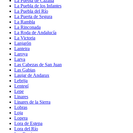
La Puebla de Cazalla
La Puebla de los Infantes
La Puebla del Río
La Puerta de Segura
La Rambla
La Rinconada
La Roda de Andalucía
La Victoria
Lanjarón
Lanteira
Laroya
Larva
Las Cabezas de San Juan
Las Gabias
Laujar de Andarax
Lebrija
Lentegí
Lepe
Linares
Linares de la Sierra
Lobras
Loja
Lopera
Lora de Estepa
Lora del Río