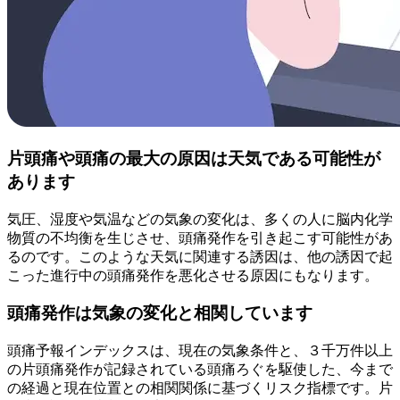
片頭痛や頭痛の最大の原因は天気である可能性が
あります
気圧、湿度や気温などの気象の変化は、多くの人に脳内化学
物質の不均衡を生じさせ、頭痛発作を引き起こす可能性があ
るのです。このような天気に関連する誘因は、他の誘因で起
こった進行中の頭痛発作を悪化させる原因にもなります。
頭痛発作は気象の変化と相関しています
頭痛予報インデックスは、現在の気象条件と、３千万件以上
の片頭痛発作が記録されている頭痛ろぐを駆使した、今まで
の経過と現在位置との相関関係に基づくリスク指標です。片