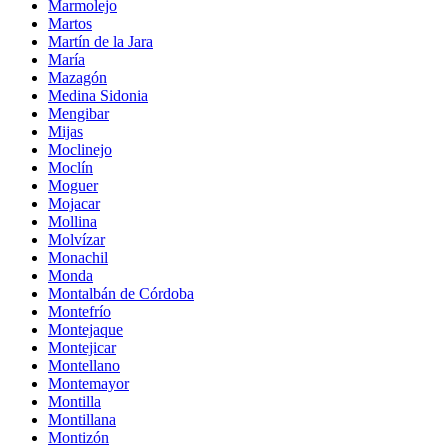
Marmolejo
Martos
Martín de la Jara
María
Mazagón
Medina Sidonia
Mengibar
Mijas
Moclinejo
Moclín
Moguer
Mojacar
Mollina
Molvízar
Monachil
Monda
Montalbán de Córdoba
Montefrío
Montejaque
Montejicar
Montellano
Montemayor
Montilla
Montillana
Montizón