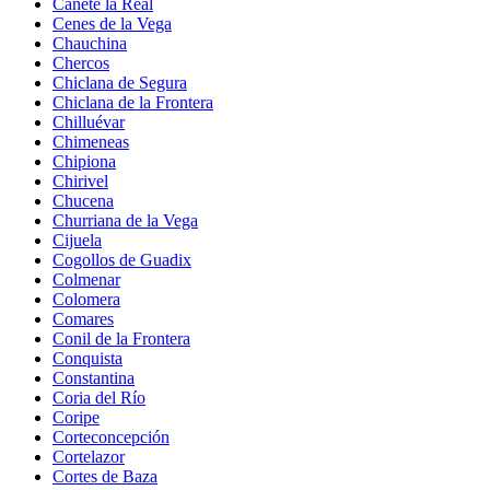
Cañete la Real
Cenes de la Vega
Chauchina
Chercos
Chiclana de Segura
Chiclana de la Frontera
Chilluévar
Chimeneas
Chipiona
Chirivel
Chucena
Churriana de la Vega
Cijuela
Cogollos de Guadix
Colmenar
Colomera
Comares
Conil de la Frontera
Conquista
Constantina
Coria del Río
Coripe
Corteconcepción
Cortelazor
Cortes de Baza