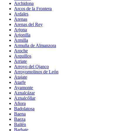
Archidona
Arcos de la Frontera
Ardales
Arenas
Arenas del Rey
Arjona
Arjonilla
Armilla
Armuña de Almanzora
Aroche
Arquillos
Arriate
Arroyo del Ojanco
Arroyomolinos de León
Atajate
Atarfe
Ayamonte
Aznalcázar
Aznalcóllar
Añora
Badolatosa
Baena
Baeza
Bailén
Barbate