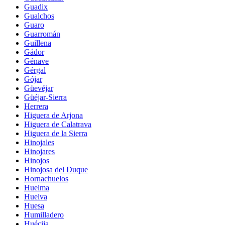
Guadix
Gualchos
Guaro
Guarromán
Guillena
Gádor
Génave
Gérgal
Gójar
Güevéjar
Güéjar-Sierra
Herrera
Higuera de Arjona
Higuera de Calatrava
Higuera de la Sierra
Hinojales
Hinojares
Hinojos
Hinojosa del Duque
Hornachuelos
Huelma
Huelva
Huesa
Humilladero
Huécija