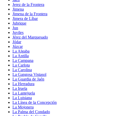
Jerez de la Frontera
Jimena
Jimena de la Frontera
Jimera de Líbar
Jubrique
Jun
Juviles
Jérez del Marquesado
Jódar
Júzcar
La Algaba
La Antilla
La Campana
La Carlota
La Carolina
La Gangosa Vistasol
La Guardia de Jaén
La Herradura
La Iruela
La Lantejuela
La Luisiana
La Línea de la Concepción
La Mojonera
La Palma del Condado