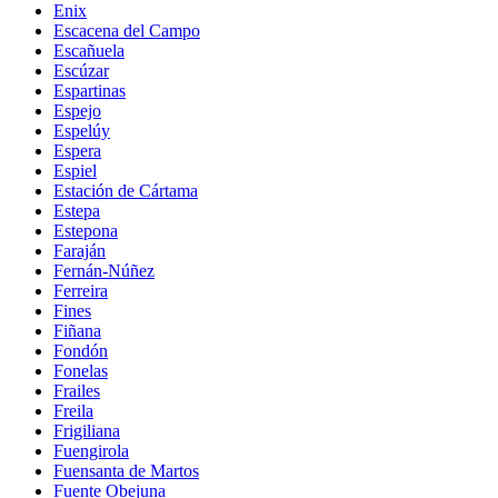
Enix
Escacena del Campo
Escañuela
Escúzar
Espartinas
Espejo
Espelúy
Espera
Espiel
Estación de Cártama
Estepa
Estepona
Faraján
Fernán-Núñez
Ferreira
Fines
Fiñana
Fondón
Fonelas
Frailes
Freila
Frigiliana
Fuengirola
Fuensanta de Martos
Fuente Obejuna