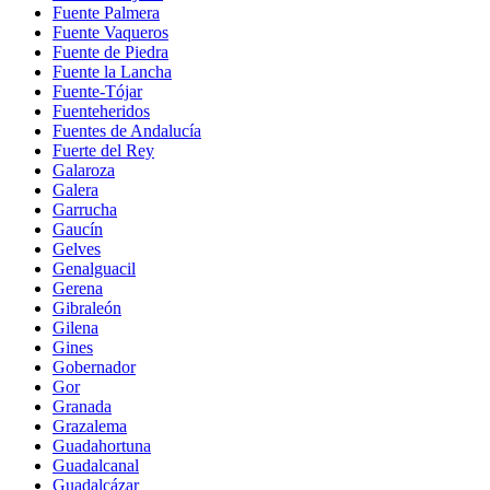
Fuente Palmera
Fuente Vaqueros
Fuente de Piedra
Fuente la Lancha
Fuente-Tójar
Fuenteheridos
Fuentes de Andalucía
Fuerte del Rey
Galaroza
Galera
Garrucha
Gaucín
Gelves
Genalguacil
Gerena
Gibraleón
Gilena
Gines
Gobernador
Gor
Granada
Grazalema
Guadahortuna
Guadalcanal
Guadalcázar