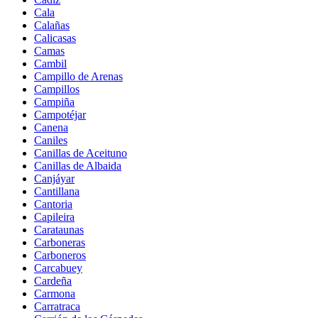
Cala
Calañas
Calicasas
Camas
Cambil
Campillo de Arenas
Campillos
Campiña
Campotéjar
Canena
Caniles
Canillas de Aceituno
Canillas de Albaida
Canjáyar
Cantillana
Cantoria
Capileira
Carataunas
Carboneras
Carboneros
Carcabuey
Cardeña
Carmona
Carratraca