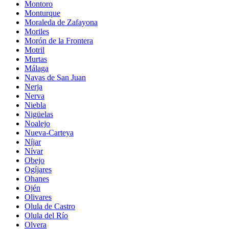
Montoro
Monturque
Moraleda de Zafayona
Moriles
Morón de la Frontera
Motril
Murtas
Málaga
Navas de San Juan
Nerja
Nerva
Niebla
Nigüelas
Noalejo
Nueva-Carteya
Níjar
Nívar
Obejo
Ogíjares
Ohanes
Ojén
Olivares
Olula de Castro
Olula del Río
Olvera