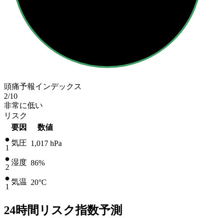
頭痛予報インデックス
2
/10
非常に低い
リスク
要因
数値
気圧
1,017
hPa
1
湿度
86%
2
気温
20
°C
1
24時間リスク指数予測