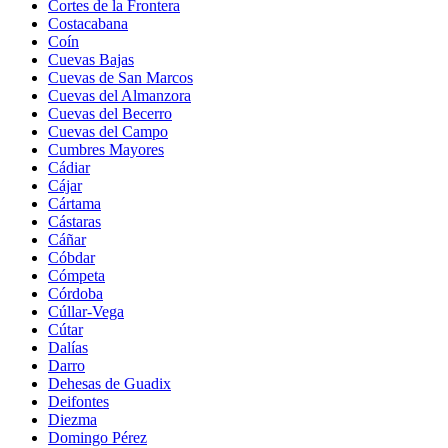
Cortes de la Frontera
Costacabana
Coín
Cuevas Bajas
Cuevas de San Marcos
Cuevas del Almanzora
Cuevas del Becerro
Cuevas del Campo
Cumbres Mayores
Cádiar
Cájar
Cártama
Cástaras
Cáñar
Cóbdar
Cómpeta
Córdoba
Cúllar-Vega
Cútar
Dalías
Darro
Dehesas de Guadix
Deifontes
Diezma
Domingo Pérez