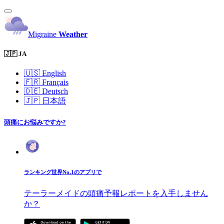
Migraine
Weather
🇯🇵 JA
🇺🇸
English
🇫🇷
Français
🇩🇪
Deutsch
🇯🇵
日本語
頭痛にお悩みですか?
ランキング世界No.1のアプリで
テーラーメイドの頭痛予報レポートを入手しません
か？