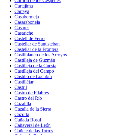
Carrión de los Céspedes
Cartajima
Cartaya
Casabermeja
Casarabonela
Casares
Casariche
Castell de Ferro
Castellar de Santisteban
Castellar de la Frontera
Castilblanco de los Arroyos
Castilleja de Guzmán
Castilleja de la Cuesta
Castilleja del Campo
Castillo de Locubín
Castilléjar
Castril
Castro de Filabres
Castro del Río
Cazalilla
Cazalla de la Sierra
Cazorla
Cañada Rosal
Cañaveral de León
Cañete de las Torres