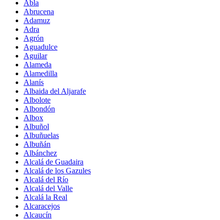
Abla
Abrucena
Adamuz
Adra
Agrón
Aguadulce
Aguilar
Alameda
Alamedilla
Alanís
Albaida del Aljarafe
Albolote
Albondón
Albox
Albuñol
Albuñuelas
Albuñán
Albánchez
Alcalá de Guadaira
Alcalá de los Gazules
Alcalá del Río
Alcalá del Valle
Alcalá la Real
Alcaracejos
Alcaucín