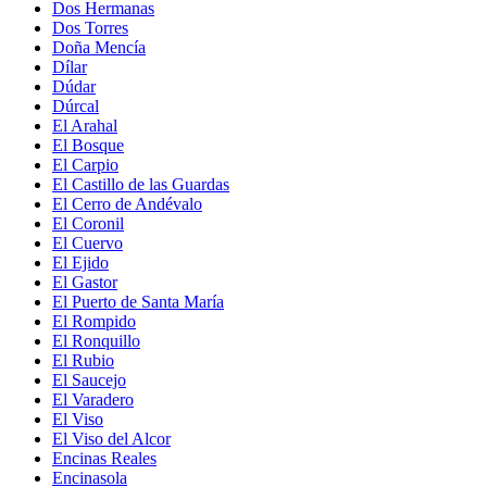
Dos Hermanas
Dos Torres
Doña Mencía
Dílar
Dúdar
Dúrcal
El Arahal
El Bosque
El Carpio
El Castillo de las Guardas
El Cerro de Andévalo
El Coronil
El Cuervo
El Ejido
El Gastor
El Puerto de Santa María
El Rompido
El Ronquillo
El Rubio
El Saucejo
El Varadero
El Viso
El Viso del Alcor
Encinas Reales
Encinasola