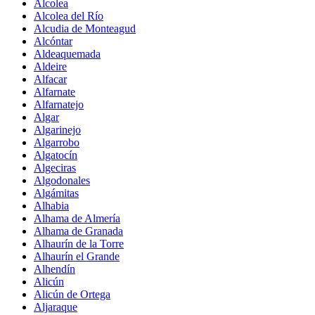
Alcolea
Alcolea del Río
Alcudia de Monteagud
Alcóntar
Aldeaquemada
Aldeire
Alfacar
Alfarnate
Alfarnatejo
Algar
Algarinejo
Algarrobo
Algatocín
Algeciras
Algodonales
Algámitas
Alhabia
Alhama de Almería
Alhama de Granada
Alhaurín de la Torre
Alhaurín el Grande
Alhendín
Alicún
Alicún de Ortega
Aljaraque