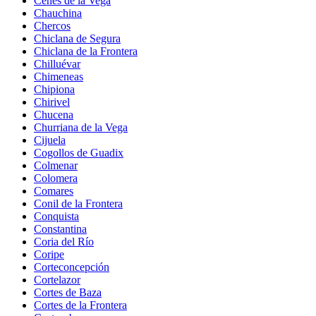
Cenes de la Vega
Chauchina
Chercos
Chiclana de Segura
Chiclana de la Frontera
Chilluévar
Chimeneas
Chipiona
Chirivel
Chucena
Churriana de la Vega
Cijuela
Cogollos de Guadix
Colmenar
Colomera
Comares
Conil de la Frontera
Conquista
Constantina
Coria del Río
Coripe
Corteconcepción
Cortelazor
Cortes de Baza
Cortes de la Frontera