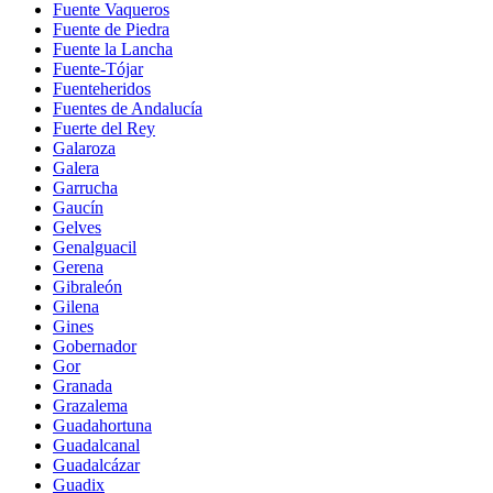
Fuente Vaqueros
Fuente de Piedra
Fuente la Lancha
Fuente-Tójar
Fuenteheridos
Fuentes de Andalucía
Fuerte del Rey
Galaroza
Galera
Garrucha
Gaucín
Gelves
Genalguacil
Gerena
Gibraleón
Gilena
Gines
Gobernador
Gor
Granada
Grazalema
Guadahortuna
Guadalcanal
Guadalcázar
Guadix