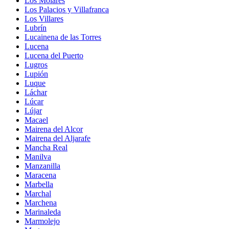
Los Molares
Los Palacios y Villafranca
Los Villares
Lubrín
Lucainena de las Torres
Lucena
Lucena del Puerto
Lugros
Lupión
Luque
Láchar
Lúcar
Lújar
Macael
Mairena del Alcor
Mairena del Aljarafe
Mancha Real
Manilva
Manzanilla
Maracena
Marbella
Marchal
Marchena
Marinaleda
Marmolejo