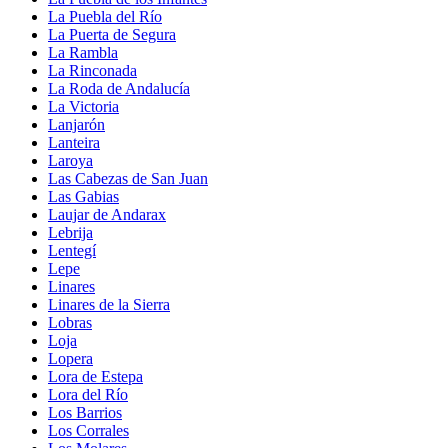
La Puebla del Río
La Puerta de Segura
La Rambla
La Rinconada
La Roda de Andalucía
La Victoria
Lanjarón
Lanteira
Laroya
Las Cabezas de San Juan
Las Gabias
Laujar de Andarax
Lebrija
Lentegí
Lepe
Linares
Linares de la Sierra
Lobras
Loja
Lopera
Lora de Estepa
Lora del Río
Los Barrios
Los Corrales