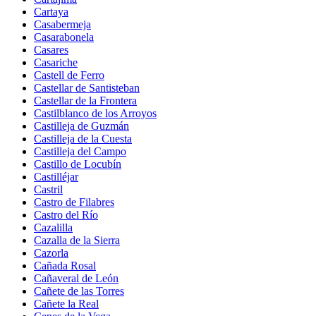
Cartaya
Casabermeja
Casarabonela
Casares
Casariche
Castell de Ferro
Castellar de Santisteban
Castellar de la Frontera
Castilblanco de los Arroyos
Castilleja de Guzmán
Castilleja de la Cuesta
Castilleja del Campo
Castillo de Locubín
Castilléjar
Castril
Castro de Filabres
Castro del Río
Cazalilla
Cazalla de la Sierra
Cazorla
Cañada Rosal
Cañaveral de León
Cañete de las Torres
Cañete la Real