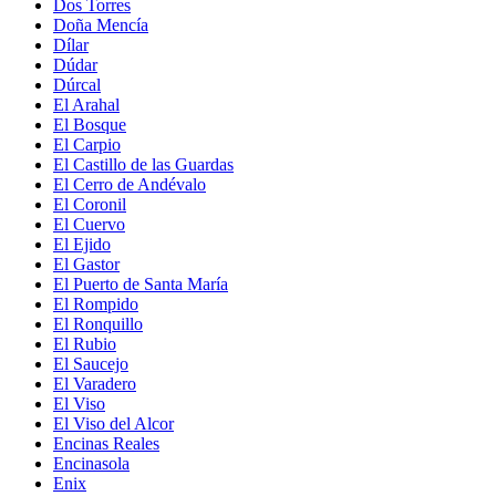
Dos Torres
Doña Mencía
Dílar
Dúdar
Dúrcal
El Arahal
El Bosque
El Carpio
El Castillo de las Guardas
El Cerro de Andévalo
El Coronil
El Cuervo
El Ejido
El Gastor
El Puerto de Santa María
El Rompido
El Ronquillo
El Rubio
El Saucejo
El Varadero
El Viso
El Viso del Alcor
Encinas Reales
Encinasola
Enix