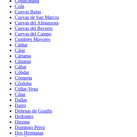
Costacabana
Coín
Cuevas Bajas
Cuevas de San Marcos
Cuevas del Almanzora
Cuevas del Becerro
Cuevas del Campo
Cumbres Mayores
Cádiar
Cájar
Cártama
Cástaras
Cáñar
Cóbdar
Cómpeta
Córdoba
Cúllar-Vega
Cútar
Dalías
Darro
Dehesas de Guadix
Deifontes
Diezma
Domingo Pérez
Dos Hermanas