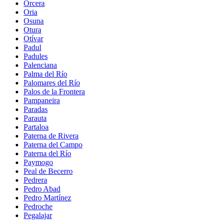
Orcera
Oria
Osuna
Otura
Otívar
Padul
Padules
Palenciana
Palma del Río
Palomares del Río
Palos de la Frontera
Pampaneira
Paradas
Parauta
Partaloa
Paterna de Rivera
Paterna del Campo
Paterna del Río
Paymogo
Peal de Becerro
Pedrera
Pedro Abad
Pedro Martínez
Pedroche
Pegalajar