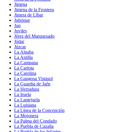
Jimena
Jimena de la Frontera
Jimera de Líbar
Jubrique
Jun
Juviles
Jérez del Marquesado
Jódar
Júzcar
La Algaba
La Antilla
La Campana
La Carlota
La Carolina
La Gangosa Vistasol
La Guardia de Jaén
La Herradura
La Iruela
La Lantejuela
La Luisiana
La Línea de la Concepción
La Mojonera
La Palma del Condado
La Puebla de Cazalla
La Puebla de los Infantes