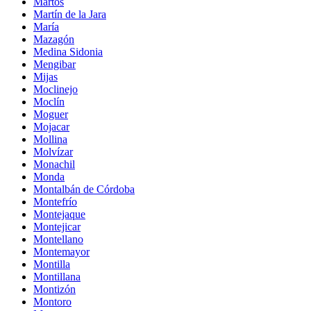
Martos
Martín de la Jara
María
Mazagón
Medina Sidonia
Mengibar
Mijas
Moclinejo
Moclín
Moguer
Mojacar
Mollina
Molvízar
Monachil
Monda
Montalbán de Córdoba
Montefrío
Montejaque
Montejicar
Montellano
Montemayor
Montilla
Montillana
Montizón
Montoro