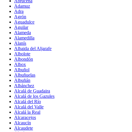
Abrucena
Adamuz
Adra
Agrón
Aguadulce
Aguilar
Alameda
Alamedilla
Alanís
Albaida del Aljarafe
Albolote
Albondón
Albox
Albuñol
Albuñuelas
Albuñán
Albánchez
Alcalá de Guadaira
Alcalá de los Gazules
Alcalá del Río
Alcalá del Valle
Alcalá la Real
Alcaracejos
Alcaucín
Alcaudete