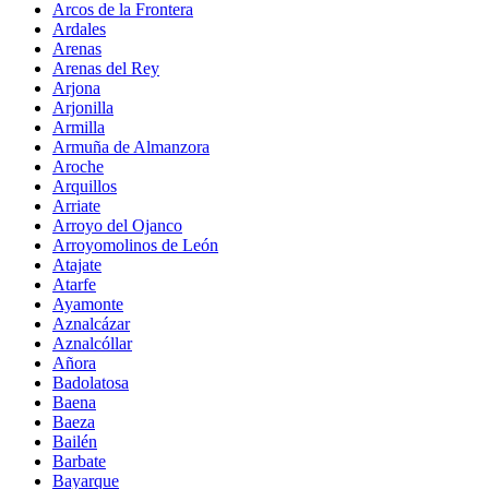
Arcos de la Frontera
Ardales
Arenas
Arenas del Rey
Arjona
Arjonilla
Armilla
Armuña de Almanzora
Aroche
Arquillos
Arriate
Arroyo del Ojanco
Arroyomolinos de León
Atajate
Atarfe
Ayamonte
Aznalcázar
Aznalcóllar
Añora
Badolatosa
Baena
Baeza
Bailén
Barbate
Bayarque