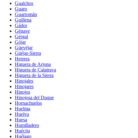
Gualchos
Guaro
Guarromán
Guillena
Gádor
Génave
Gérgal
Gójar
Güevéjar
Güéjar-Sierra
Herrera
Higuera de Arjona
Higuera de Calatrava
Higuera de la Sierra
Hinojales
Hinojares
Hinojos
Hinojosa del Duque
Hornachuelos
Huelma
Huelva
Huesa
Humilladero
Huécija
Huélago