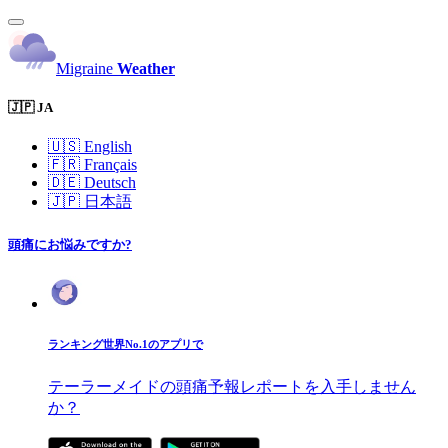
Migraine
Weather
🇯🇵 JA
🇺🇸
English
🇫🇷
Français
🇩🇪
Deutsch
🇯🇵
日本語
頭痛にお悩みですか?
ランキング世界No.1のアプリで
テーラーメイドの頭痛予報レポートを入手しません
か？