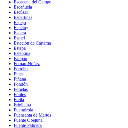
Escacena del Campo
Escañuela
Escúzar
Espartinas
Espejo
Espelúy
Espera
Espiel
Estación de Cártama
Estepa
Estepona
Faraján
Fernán-Núñez
Ferreira
Fines
Fiñana
Fondón
Fonelas
Frailes
Freila
Frigiliana
Fuengirola
Fuensanta de Martos
Fuente Obejuna
Fuente Palmera