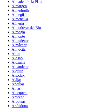
Almadén de la Plata
Almargen
Almedinilla
Almegíjar
Almensilla
Almería
Almodóvar del Río
Almogía
Almonte
Almuñécar
Almáchar
Almócita
Alora
Alosno
Alozaina
Alpandeire
Alquife
Alsodux
Alájar
Andújar
Antas
Antequera
Aracena
Arboleas
Archidona