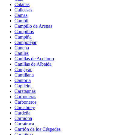
Calañas
Calicasas
Camas
Cambil
Campillo de Arenas
Campillos
Campiña
Campotéjar
Canena
Caniles
Canillas de Aceituno
Canillas de Albaida
Canjáyar
Cantillana
Cantoria
Capileira
Carataunas
Carboneras
Carboneros
Carcabuey
Cardeña
Carmona
Carratraca
Carrión de los Céspedes
Cartajima