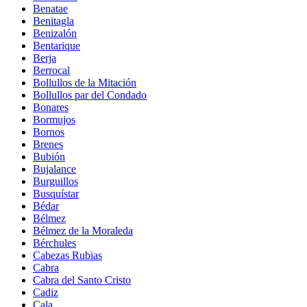
Benatae
Benitagla
Benizalón
Bentarique
Berja
Berrocal
Bollullos de la Mitación
Bollullos par del Condado
Bonares
Bormujos
Bornos
Brenes
Bubión
Bujalance
Burguillos
Busquístar
Bédar
Bélmez
Bélmez de la Moraleda
Bérchules
Cabezas Rubias
Cabra
Cabra del Santo Cristo
Cadiz
Cala