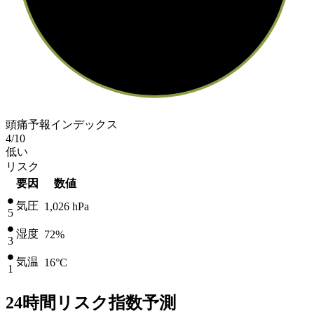
頭痛予報インデックス
4
/10
低い
リスク
要因
数値
気圧
1,026
hPa
5
湿度
72%
3
気温
16
°C
1
24時間リスク指数予測