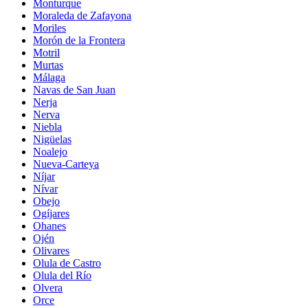
Monturque
Moraleda de Zafayona
Moriles
Morón de la Frontera
Motril
Murtas
Málaga
Navas de San Juan
Nerja
Nerva
Niebla
Nigüelas
Noalejo
Nueva-Carteya
Níjar
Nívar
Obejo
Ogíjares
Ohanes
Ojén
Olivares
Olula de Castro
Olula del Río
Olvera
Orce