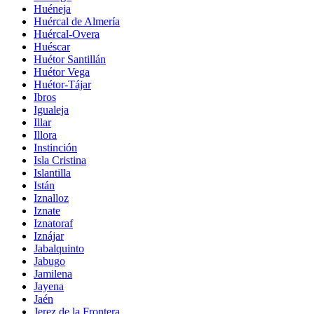
Huéneja
Huércal de Almería
Huércal-Overa
Huéscar
Huétor Santillán
Huétor Vega
Huétor-Tájar
Ibros
Igualeja
Illar
Illora
Instinción
Isla Cristina
Islantilla
Istán
Iznalloz
Iznate
Iznatoraf
Iznájar
Jabalquinto
Jabugo
Jamilena
Jayena
Jaén
Jerez de la Frontera