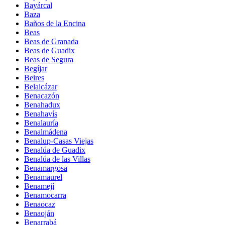
Bayárcal
Baza
Baños de la Encina
Beas
Beas de Granada
Beas de Guadix
Beas de Segura
Begíjar
Beires
Belalcázar
Benacazón
Benahadux
Benahavís
Benalauría
Benalmádena
Benalup-Casas Viejas
Benalúa de Guadix
Benalúa de las Villas
Benamargosa
Benamaurel
Benamejí
Benamocarra
Benaocaz
Benaoján
Benarrabá