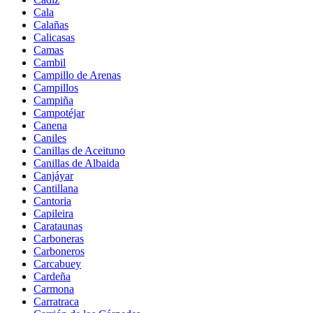
Cala
Calañas
Calicasas
Camas
Cambil
Campillo de Arenas
Campillos
Campiña
Campotéjar
Canena
Caniles
Canillas de Aceituno
Canillas de Albaida
Canjáyar
Cantillana
Cantoria
Capileira
Carataunas
Carboneras
Carboneros
Carcabuey
Cardeña
Carmona
Carratraca