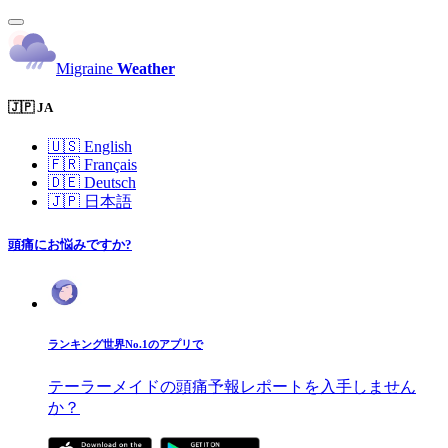
Migraine
Weather
🇯🇵 JA
🇺🇸
English
🇫🇷
Français
🇩🇪
Deutsch
🇯🇵
日本語
頭痛にお悩みですか?
ランキング世界No.1のアプリで
テーラーメイドの頭痛予報レポートを入手しません
か？