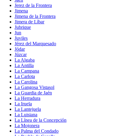
Jerez de la Frontera
Jimena
Jimena de la Frontera
Jimera de Líbar
Jubrique
Jun
Juviles
Jérez del Marquesado
Jódar
Júzcar
La Algaba
La Antilla
La Campana
La Carlota
La Carolina
La Gangosa Vistasol
La Guardia de Jaén
La Herradura
La Iruela
La Lantejuela
La Luisiana
La Línea de la Concepción
La Mojonera
La Palma del Condado