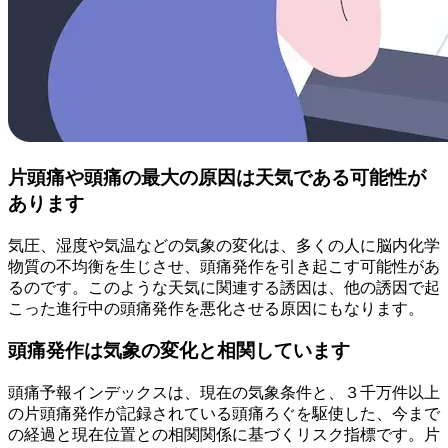
片頭痛や頭痛の最大の原因は天気である可能性が
あります
気圧、湿度や気温などの気象の変化は、多くの人に脳内化学
物質の不均衡を生じさせ、頭痛発作を引き起こす可能性があ
るのです。このような天気に関連する誘因は、他の誘因で起
こった進行中の頭痛発作を悪化させる原因にもなります。
頭痛発作は気象の変化と相関しています
頭痛予報インデックスは、現在の気象条件と、３千万件以上
の片頭痛発作が記録されている頭痛ろぐを駆使した、今まで
の経過と現在位置との相関関係に基づくリスク指標です。片