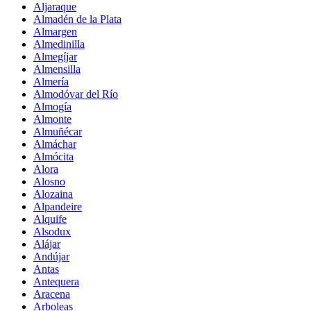
Aljaraque
Almadén de la Plata
Almargen
Almedinilla
Almegíjar
Almensilla
Almería
Almodóvar del Río
Almogía
Almonte
Almuñécar
Almáchar
Almócita
Alora
Alosno
Alozaina
Alpandeire
Alquife
Alsodux
Alájar
Andújar
Antas
Antequera
Aracena
Arboleas