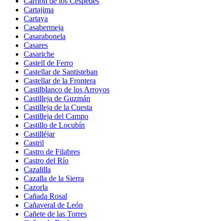
Carrión de los Céspedes
Cartajima
Cartaya
Casabermeja
Casarabonela
Casares
Casariche
Castell de Ferro
Castellar de Santisteban
Castellar de la Frontera
Castilblanco de los Arroyos
Castilleja de Guzmán
Castilleja de la Cuesta
Castilleja del Campo
Castillo de Locubín
Castilléjar
Castril
Castro de Filabres
Castro del Río
Cazalilla
Cazalla de la Sierra
Cazorla
Cañada Rosal
Cañaveral de León
Cañete de las Torres