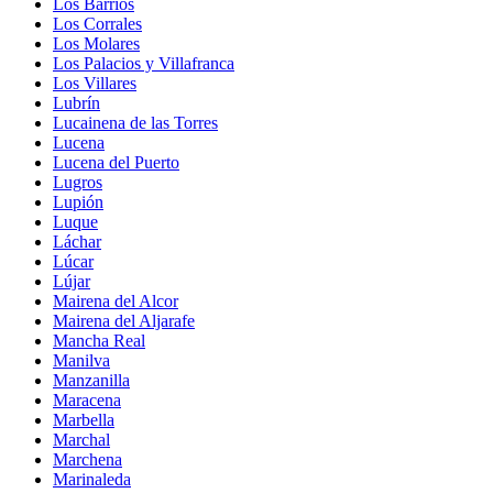
Los Barrios
Los Corrales
Los Molares
Los Palacios y Villafranca
Los Villares
Lubrín
Lucainena de las Torres
Lucena
Lucena del Puerto
Lugros
Lupión
Luque
Láchar
Lúcar
Lújar
Mairena del Alcor
Mairena del Aljarafe
Mancha Real
Manilva
Manzanilla
Maracena
Marbella
Marchal
Marchena
Marinaleda