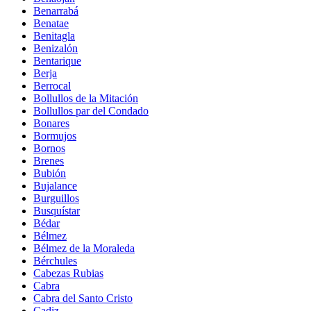
Benarrabá
Benatae
Benitagla
Benizalón
Bentarique
Berja
Berrocal
Bollullos de la Mitación
Bollullos par del Condado
Bonares
Bormujos
Bornos
Brenes
Bubión
Bujalance
Burguillos
Busquístar
Bédar
Bélmez
Bélmez de la Moraleda
Bérchules
Cabezas Rubias
Cabra
Cabra del Santo Cristo
Cadiz