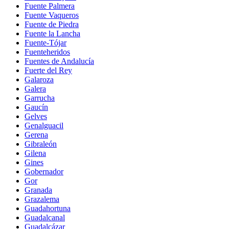
Fuente Palmera
Fuente Vaqueros
Fuente de Piedra
Fuente la Lancha
Fuente-Tójar
Fuenteheridos
Fuentes de Andalucía
Fuerte del Rey
Galaroza
Galera
Garrucha
Gaucín
Gelves
Genalguacil
Gerena
Gibraleón
Gilena
Gines
Gobernador
Gor
Granada
Grazalema
Guadahortuna
Guadalcanal
Guadalcázar