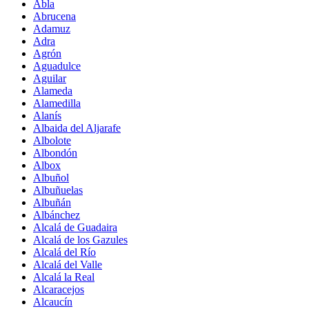
Abla
Abrucena
Adamuz
Adra
Agrón
Aguadulce
Aguilar
Alameda
Alamedilla
Alanís
Albaida del Aljarafe
Albolote
Albondón
Albox
Albuñol
Albuñuelas
Albuñán
Albánchez
Alcalá de Guadaira
Alcalá de los Gazules
Alcalá del Río
Alcalá del Valle
Alcalá la Real
Alcaracejos
Alcaucín