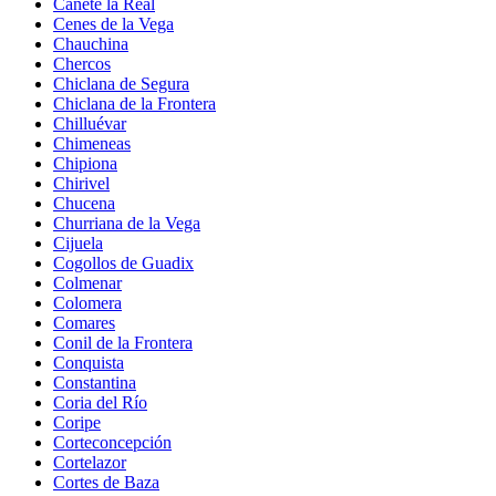
Cañete la Real
Cenes de la Vega
Chauchina
Chercos
Chiclana de Segura
Chiclana de la Frontera
Chilluévar
Chimeneas
Chipiona
Chirivel
Chucena
Churriana de la Vega
Cijuela
Cogollos de Guadix
Colmenar
Colomera
Comares
Conil de la Frontera
Conquista
Constantina
Coria del Río
Coripe
Corteconcepción
Cortelazor
Cortes de Baza