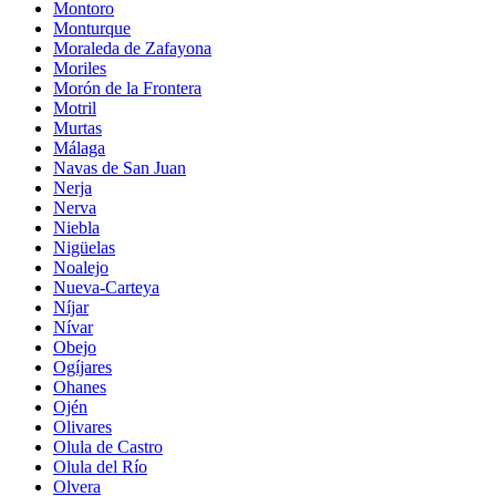
Montoro
Monturque
Moraleda de Zafayona
Moriles
Morón de la Frontera
Motril
Murtas
Málaga
Navas de San Juan
Nerja
Nerva
Niebla
Nigüelas
Noalejo
Nueva-Carteya
Níjar
Nívar
Obejo
Ogíjares
Ohanes
Ojén
Olivares
Olula de Castro
Olula del Río
Olvera