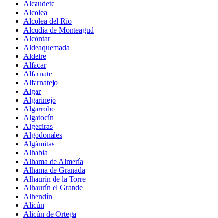
Alcaudete
Alcolea
Alcolea del Río
Alcudia de Monteagud
Alcóntar
Aldeaquemada
Aldeire
Alfacar
Alfarnate
Alfarnatejo
Algar
Algarinejo
Algarrobo
Algatocín
Algeciras
Algodonales
Algámitas
Alhabia
Alhama de Almería
Alhama de Granada
Alhaurín de la Torre
Alhaurín el Grande
Alhendín
Alicún
Alicún de Ortega