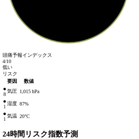
頭痛予報インデックス
4
/10
低い
リスク
要因
数値
気圧
1,015
hPa
8
湿度
87%
1
気温
20
°C
1
24時間リスク指数予測