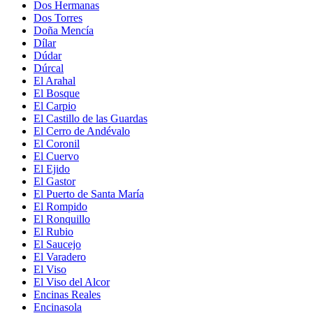
Dos Hermanas
Dos Torres
Doña Mencía
Dílar
Dúdar
Dúrcal
El Arahal
El Bosque
El Carpio
El Castillo de las Guardas
El Cerro de Andévalo
El Coronil
El Cuervo
El Ejido
El Gastor
El Puerto de Santa María
El Rompido
El Ronquillo
El Rubio
El Saucejo
El Varadero
El Viso
El Viso del Alcor
Encinas Reales
Encinasola