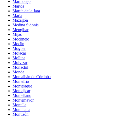
Marmolejo
Martos
Martín de la Jara
María
Mazagón
Medina Sidonia
Mengibar
Mijas
Moclinejo
Moclín
Moguer
Mojacar
Mollina
Molvízar
Monachil
Monda
Montalbán de Córdoba
Montefrío
Montejaque
Montejicar
Montellano
Montemayor
Montilla
Montillana
Montizón