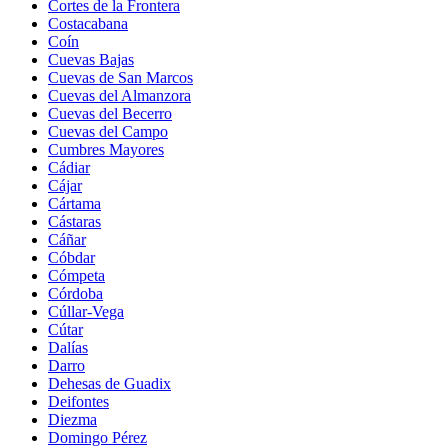
Cortes de la Frontera
Costacabana
Coín
Cuevas Bajas
Cuevas de San Marcos
Cuevas del Almanzora
Cuevas del Becerro
Cuevas del Campo
Cumbres Mayores
Cádiar
Cájar
Cártama
Cástaras
Cáñar
Cóbdar
Cómpeta
Córdoba
Cúllar-Vega
Cútar
Dalías
Darro
Dehesas de Guadix
Deifontes
Diezma
Domingo Pérez