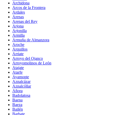
Archidona
Arcos de la Frontera
Ardales
Arenas
Arenas del Rey
Arjona
Arjonilla
Armilla
Armuña de Almanzora
Aroche
Arquillos
Arriate
Arroyo del Ojanco
Arroyomolinos de León
Atajate
Atarfe
Ayamonte
Aznalcázar
Aznalcóllar
Añora
Badolatosa
Baena
Baeza
Bailén
Barbate