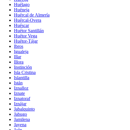
Huélago
Huéneja
Huércal de Almería
Huércal-Overa
Huéscar
Huétor Santillán
Huétor Vega
Huétor-Tájar
Ibros
Igualeja
Illar
Illora
Instinción
Isla Cristina
Islantilla
Istán
Iznalloz
Iznate
Iznatoraf
Iznájar
Jabalquinto
Jabugo
Jamilena
Jayena
Jaén