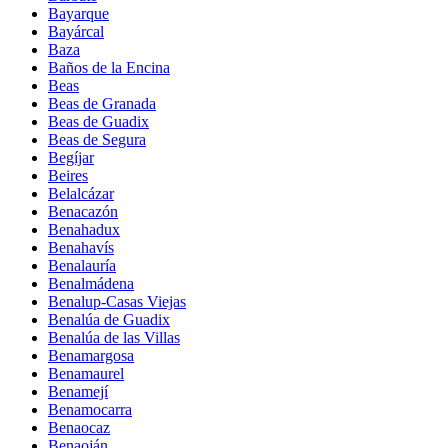
Bayarque
Bayárcal
Baza
Baños de la Encina
Beas
Beas de Granada
Beas de Guadix
Beas de Segura
Begíjar
Beires
Belalcázar
Benacazón
Benahadux
Benahavís
Benalauría
Benalmádena
Benalup-Casas Viejas
Benalúa de Guadix
Benalúa de las Villas
Benamargosa
Benamaurel
Benamejí
Benamocarra
Benaocaz
Benaoján