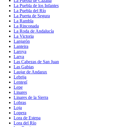
La Puebla de Cazalla
La Puebla de los Infantes
La Puebla del Río
La Puerta de Segura
La Rambla
La Rinconada
La Roda de Andalucía
La Victoria
Lanjarón
Lanteira
Laroya
Larva
Las Cabezas de San Juan
Las Gabias
Laujar de Andarax
Lebrija
Lentegí
Lepe
Linares
Linares de la Sierra
Lobras
Loja
Lopera
Lora de Estepa
Lora del Río