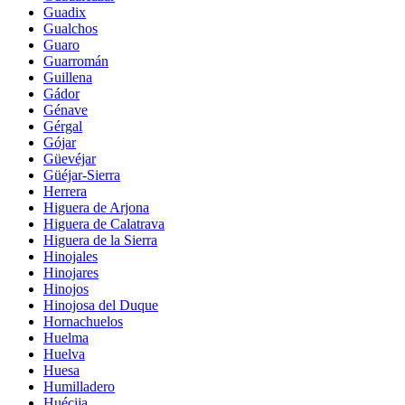
Guadix
Gualchos
Guaro
Guarromán
Guillena
Gádor
Génave
Gérgal
Gójar
Güevéjar
Güéjar-Sierra
Herrera
Higuera de Arjona
Higuera de Calatrava
Higuera de la Sierra
Hinojales
Hinojares
Hinojos
Hinojosa del Duque
Hornachuelos
Huelma
Huelva
Huesa
Humilladero
Huécija