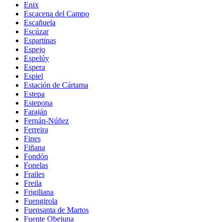
Enix
Escacena del Campo
Escañuela
Escúzar
Espartinas
Espejo
Espelúy
Espera
Espiel
Estación de Cártama
Estepa
Estepona
Faraján
Fernán-Núñez
Ferreira
Fines
Fiñana
Fondón
Fonelas
Frailes
Freila
Frigiliana
Fuengirola
Fuensanta de Martos
Fuente Obejuna