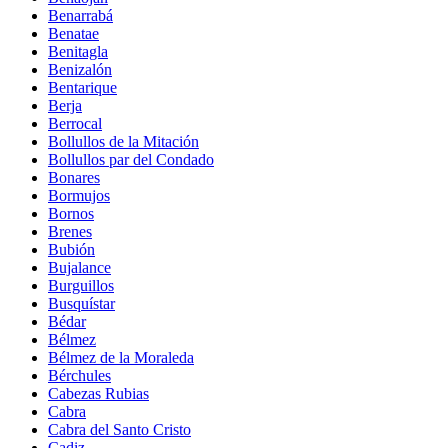
Benarrabá
Benatae
Benitagla
Benizalón
Bentarique
Berja
Berrocal
Bollullos de la Mitación
Bollullos par del Condado
Bonares
Bormujos
Bornos
Brenes
Bubión
Bujalance
Burguillos
Busquístar
Bédar
Bélmez
Bélmez de la Moraleda
Bérchules
Cabezas Rubias
Cabra
Cabra del Santo Cristo
Cadiz