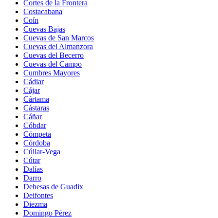
Cortes de la Frontera
Costacabana
Coín
Cuevas Bajas
Cuevas de San Marcos
Cuevas del Almanzora
Cuevas del Becerro
Cuevas del Campo
Cumbres Mayores
Cádiar
Cájar
Cártama
Cástaras
Cáñar
Cóbdar
Cómpeta
Córdoba
Cúllar-Vega
Cútar
Dalías
Darro
Dehesas de Guadix
Deifontes
Diezma
Domingo Pérez