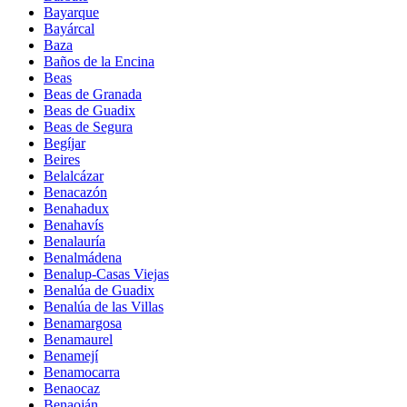
Bayarque
Bayárcal
Baza
Baños de la Encina
Beas
Beas de Granada
Beas de Guadix
Beas de Segura
Begíjar
Beires
Belalcázar
Benacazón
Benahadux
Benahavís
Benalauría
Benalmádena
Benalup-Casas Viejas
Benalúa de Guadix
Benalúa de las Villas
Benamargosa
Benamaurel
Benamejí
Benamocarra
Benaocaz
Benaoján