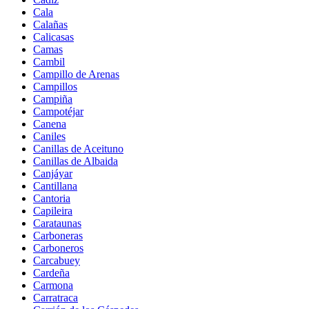
Cala
Calañas
Calicasas
Camas
Cambil
Campillo de Arenas
Campillos
Campiña
Campotéjar
Canena
Caniles
Canillas de Aceituno
Canillas de Albaida
Canjáyar
Cantillana
Cantoria
Capileira
Carataunas
Carboneras
Carboneros
Carcabuey
Cardeña
Carmona
Carratraca