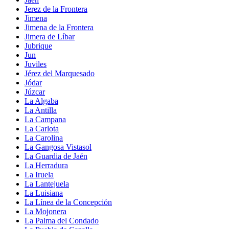
Jerez de la Frontera
Jimena
Jimena de la Frontera
Jimera de Líbar
Jubrique
Jun
Juviles
Jérez del Marquesado
Jódar
Júzcar
La Algaba
La Antilla
La Campana
La Carlota
La Carolina
La Gangosa Vistasol
La Guardia de Jaén
La Herradura
La Iruela
La Lantejuela
La Luisiana
La Línea de la Concepción
La Mojonera
La Palma del Condado