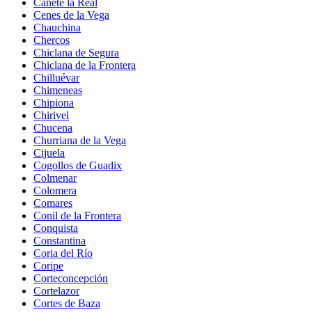
Cañete la Real
Cenes de la Vega
Chauchina
Chercos
Chiclana de Segura
Chiclana de la Frontera
Chilluévar
Chimeneas
Chipiona
Chirivel
Chucena
Churriana de la Vega
Cijuela
Cogollos de Guadix
Colmenar
Colomera
Comares
Conil de la Frontera
Conquista
Constantina
Coria del Río
Coripe
Corteconcepción
Cortelazor
Cortes de Baza