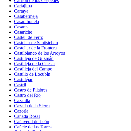
Carrión de los Céspedes
Cartajima
Cartaya
Casabermeja
Casarabonela
Casares
Casariche
Castell de Ferro
Castellar de Santisteban
Castellar de la Frontera
Castilblanco de los Arroyos
Castilleja de Guzmán
Castilleja de la Cuesta
Castilleja del Campo
Castillo de Locubín
Castilléjar
Castril
Castro de Filabres
Castro del Río
Cazalilla
Cazalla de la Sierra
Cazorla
Cañada Rosal
Cañaveral de León
Cañete de las Torres