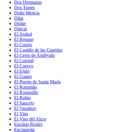
Dos Hermanas
Dos Torres
Doña Mencía
Dílar
Dúdar
Dúrcal
El Arahal
El Bosque
El Carpio
El Castillo de las Guardas
El Cerro de Andévalo
El Coronil
El Cuervo
El Ejido
El Gastor
El Puerto de Santa María
El Rompido
El Ronquillo
El Rubio
El Saucejo
El Varadero
El Viso
El Viso del Alcor
Encinas Reales
Encinasola