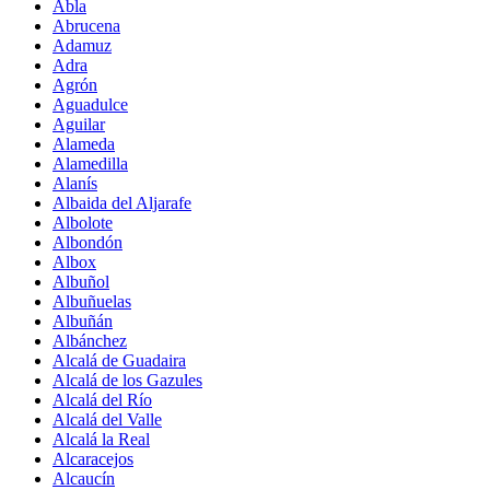
Abla
Abrucena
Adamuz
Adra
Agrón
Aguadulce
Aguilar
Alameda
Alamedilla
Alanís
Albaida del Aljarafe
Albolote
Albondón
Albox
Albuñol
Albuñuelas
Albuñán
Albánchez
Alcalá de Guadaira
Alcalá de los Gazules
Alcalá del Río
Alcalá del Valle
Alcalá la Real
Alcaracejos
Alcaucín