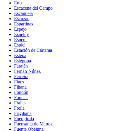
Enix
Escacena del Campo
Escañuela
Escúzar
Espartinas
Espejo
Espelúy
Espera
Espiel
Estación de Cártama
Estepa
Estepona
Faraján
Fernán-Núñez
Ferreira
Fines
Fiñana
Fondón
Fonelas
Frailes
Freila
Frigiliana
Fuengirola
Fuensanta de Martos
Fuente Obejuna