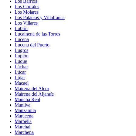
Los Barrios
Los Corrales
Los Molares
Los Palacios y Villafranca
Los Villares
Lubrín
Lucainena de las Torres
Lucena
Lucena del Puerto
Lugros
Lupión
Luque
Láchar
Lúcar
Lújar
Macael
Mairena del Alcor
Mairena del Aljarafe
Mancha Real
Manilva
Manzanilla
Maracena
Marbella
Marchal
Marchena