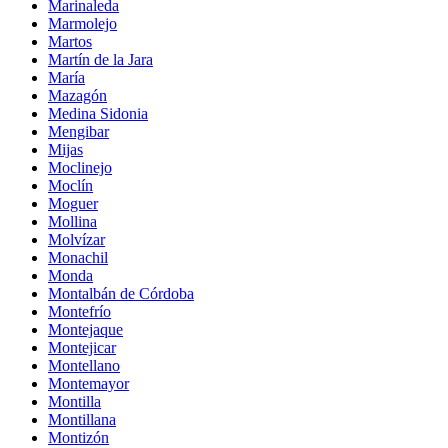
Marinaleda
Marmolejo
Martos
Martín de la Jara
María
Mazagón
Medina Sidonia
Mengibar
Mijas
Moclinejo
Moclín
Moguer
Mollina
Molvízar
Monachil
Monda
Montalbán de Córdoba
Montefrío
Montejaque
Montejicar
Montellano
Montemayor
Montilla
Montillana
Montizón