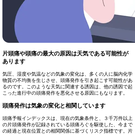
片頭痛や頭痛の最大の原因は天気である可能性が
あります
気圧、湿度や気温などの気象の変化は、多くの人に脳内化学
物質の不均衡を生じさせ、頭痛発作を引き起こす可能性があ
るのです。このような天気に関連する誘因は、他の誘因で起
こった進行中の頭痛発作を悪化させる原因にもなります。
頭痛発作は気象の変化と相関しています
頭痛予報インデックスは、現在の気象条件と、３千万件以上
の片頭痛発作が記録されている頭痛ろぐを駆使した、今まで
の経過と現在位置との相関関係に基づくリスク指標です。片