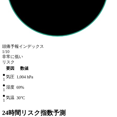
頭痛予報インデックス
1
/10
非常に低い
リスク
要因
数値
気圧
1,004
hPa
1
湿度
69%
1
気温
30
°C
1
24時間リスク指数予測