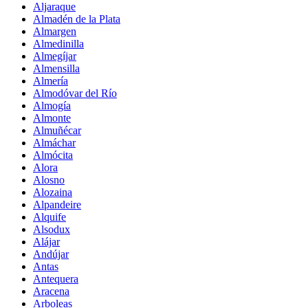
Aljaraque
Almadén de la Plata
Almargen
Almedinilla
Almegíjar
Almensilla
Almería
Almodóvar del Río
Almogía
Almonte
Almuñécar
Almáchar
Almócita
Alora
Alosno
Alozaina
Alpandeire
Alquife
Alsodux
Alájar
Andújar
Antas
Antequera
Aracena
Arboleas