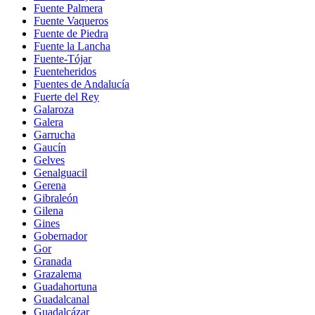
Fuente Palmera
Fuente Vaqueros
Fuente de Piedra
Fuente la Lancha
Fuente-Tójar
Fuenteheridos
Fuentes de Andalucía
Fuerte del Rey
Galaroza
Galera
Garrucha
Gaucín
Gelves
Genalguacil
Gerena
Gibraleón
Gilena
Gines
Gobernador
Gor
Granada
Grazalema
Guadahortuna
Guadalcanal
Guadalcázar