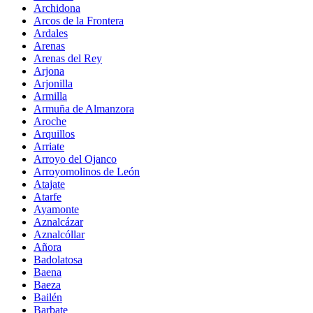
Archidona
Arcos de la Frontera
Ardales
Arenas
Arenas del Rey
Arjona
Arjonilla
Armilla
Armuña de Almanzora
Aroche
Arquillos
Arriate
Arroyo del Ojanco
Arroyomolinos de León
Atajate
Atarfe
Ayamonte
Aznalcázar
Aznalcóllar
Añora
Badolatosa
Baena
Baeza
Bailén
Barbate