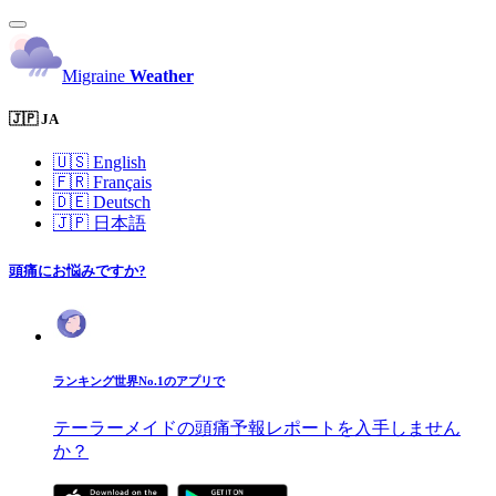
Migraine
Weather
🇯🇵 JA
🇺🇸
English
🇫🇷
Français
🇩🇪
Deutsch
🇯🇵
日本語
頭痛にお悩みですか?
ランキング世界No.1のアプリで
テーラーメイドの頭痛予報レポートを入手しません
か？