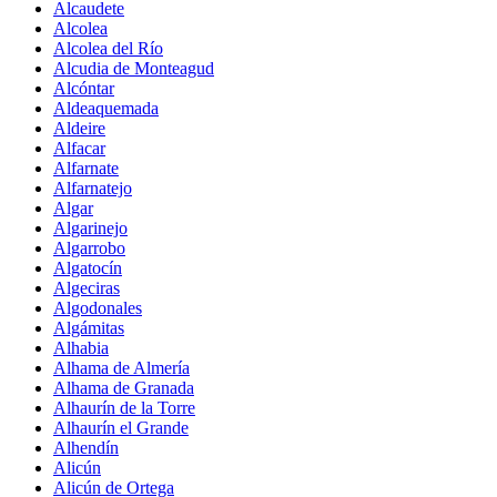
Alcaudete
Alcolea
Alcolea del Río
Alcudia de Monteagud
Alcóntar
Aldeaquemada
Aldeire
Alfacar
Alfarnate
Alfarnatejo
Algar
Algarinejo
Algarrobo
Algatocín
Algeciras
Algodonales
Algámitas
Alhabia
Alhama de Almería
Alhama de Granada
Alhaurín de la Torre
Alhaurín el Grande
Alhendín
Alicún
Alicún de Ortega