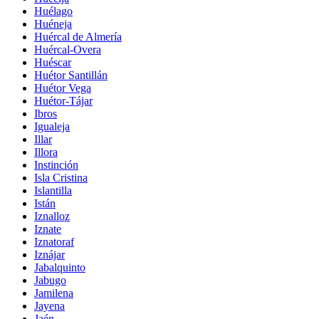
Huélago
Huéneja
Huércal de Almería
Huércal-Overa
Huéscar
Huétor Santillán
Huétor Vega
Huétor-Tájar
Ibros
Igualeja
Illar
Illora
Instinción
Isla Cristina
Islantilla
Istán
Iznalloz
Iznate
Iznatoraf
Iznájar
Jabalquinto
Jabugo
Jamilena
Jayena
Jaén