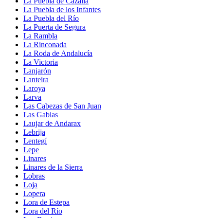
La Puebla de Cazalla
La Puebla de los Infantes
La Puebla del Río
La Puerta de Segura
La Rambla
La Rinconada
La Roda de Andalucía
La Victoria
Lanjarón
Lanteira
Laroya
Larva
Las Cabezas de San Juan
Las Gabias
Laujar de Andarax
Lebrija
Lentegí
Lepe
Linares
Linares de la Sierra
Lobras
Loja
Lopera
Lora de Estepa
Lora del Río