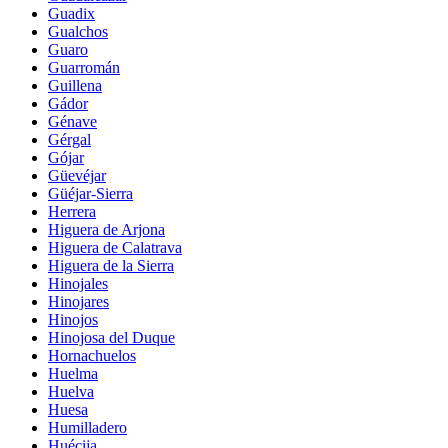
Guadix
Gualchos
Guaro
Guarromán
Guillena
Gádor
Génave
Gérgal
Gójar
Güevéjar
Güéjar-Sierra
Herrera
Higuera de Arjona
Higuera de Calatrava
Higuera de la Sierra
Hinojales
Hinojares
Hinojos
Hinojosa del Duque
Hornachuelos
Huelma
Huelva
Huesa
Humilladero
Huécija