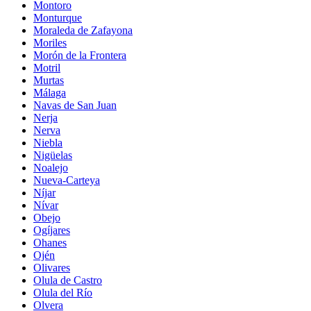
Montoro
Monturque
Moraleda de Zafayona
Moriles
Morón de la Frontera
Motril
Murtas
Málaga
Navas de San Juan
Nerja
Nerva
Niebla
Nigüelas
Noalejo
Nueva-Carteya
Níjar
Nívar
Obejo
Ogíjares
Ohanes
Ojén
Olivares
Olula de Castro
Olula del Río
Olvera