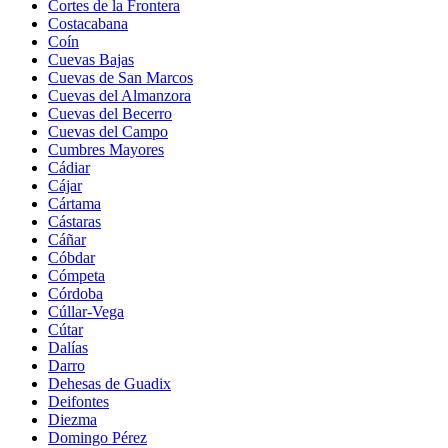
Cortes de la Frontera
Costacabana
Coín
Cuevas Bajas
Cuevas de San Marcos
Cuevas del Almanzora
Cuevas del Becerro
Cuevas del Campo
Cumbres Mayores
Cádiar
Cájar
Cártama
Cástaras
Cáñar
Cóbdar
Cómpeta
Córdoba
Cúllar-Vega
Cútar
Dalías
Darro
Dehesas de Guadix
Deifontes
Diezma
Domingo Pérez