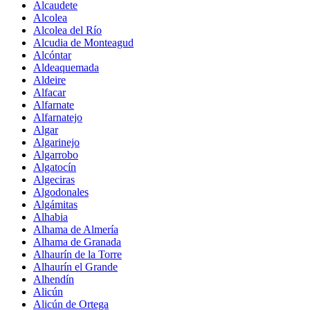
Alcaudete
Alcolea
Alcolea del Río
Alcudia de Monteagud
Alcóntar
Aldeaquemada
Aldeire
Alfacar
Alfarnate
Alfarnatejo
Algar
Algarinejo
Algarrobo
Algatocín
Algeciras
Algodonales
Algámitas
Alhabia
Alhama de Almería
Alhama de Granada
Alhaurín de la Torre
Alhaurín el Grande
Alhendín
Alicún
Alicún de Ortega