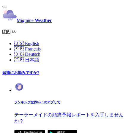
Migraine
Weather
🇯🇵 JA
🇺🇸
English
🇫🇷
Français
🇩🇪
Deutsch
🇯🇵
日本語
頭痛にお悩みですか?
ランキング世界No.1のアプリで
テーラーメイドの頭痛予報レポートを入手しません
か？