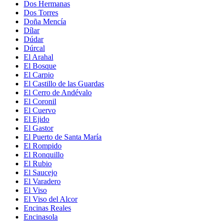
Dos Hermanas
Dos Torres
Doña Mencía
Dílar
Dúdar
Dúrcal
El Arahal
El Bosque
El Carpio
El Castillo de las Guardas
El Cerro de Andévalo
El Coronil
El Cuervo
El Ejido
El Gastor
El Puerto de Santa María
El Rompido
El Ronquillo
El Rubio
El Saucejo
El Varadero
El Viso
El Viso del Alcor
Encinas Reales
Encinasola