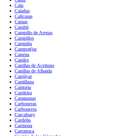
Cala
Calañas
Calicasas
Camas
Cambil
Campillo de Arenas
Campillos
Campiña
Campotéjar
Canena
Caniles
Canillas de Aceituno
Canillas de Albaida
Canjáyar
Cantillana
Cantoria
Capileira
Carataunas
Carboneras
Carboneros
Carcabuey
Cardeña
Carmona
Carratraca