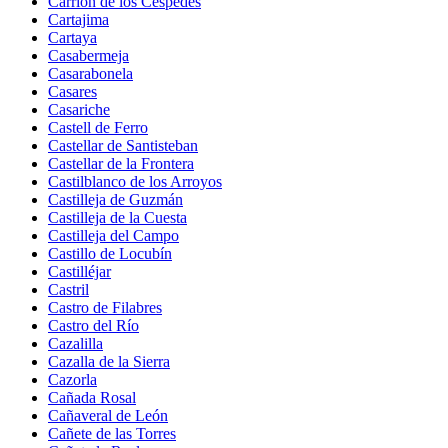
Carrión de los Céspedes
Cartajima
Cartaya
Casabermeja
Casarabonela
Casares
Casariche
Castell de Ferro
Castellar de Santisteban
Castellar de la Frontera
Castilblanco de los Arroyos
Castilleja de Guzmán
Castilleja de la Cuesta
Castilleja del Campo
Castillo de Locubín
Castilléjar
Castril
Castro de Filabres
Castro del Río
Cazalilla
Cazalla de la Sierra
Cazorla
Cañada Rosal
Cañaveral de León
Cañete de las Torres