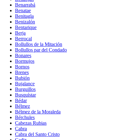
Benarrabá
Benatae
Benitagla
Benizalón
Bentarique
Berja
Berrocal
Bollullos de la Mitación
Bollullos par del Condado
Bonares
Bormujos
Bornos
Brenes
Bubión
Bujalance
Burguillos
Busquístar
Bédar
Bélmez
Bélmez de la Moraleda
Bérchules
Cabezas Rubias
Cabra
Cabra del Santo Cristo
Cadiz