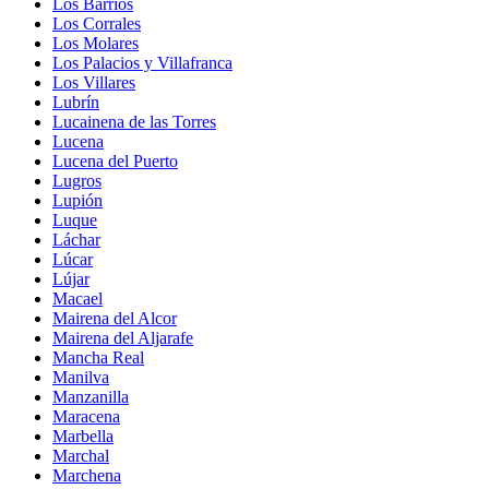
Los Barrios
Los Corrales
Los Molares
Los Palacios y Villafranca
Los Villares
Lubrín
Lucainena de las Torres
Lucena
Lucena del Puerto
Lugros
Lupión
Luque
Láchar
Lúcar
Lújar
Macael
Mairena del Alcor
Mairena del Aljarafe
Mancha Real
Manilva
Manzanilla
Maracena
Marbella
Marchal
Marchena