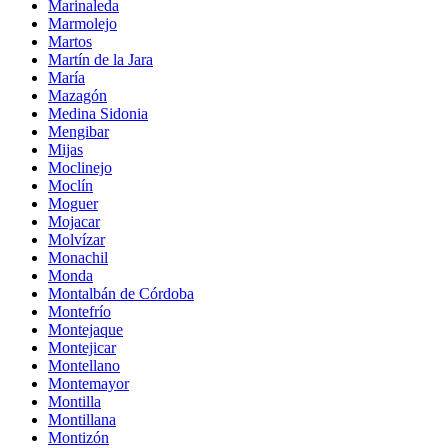
Marinaleda
Marmolejo
Martos
Martín de la Jara
María
Mazagón
Medina Sidonia
Mengibar
Mijas
Moclinejo
Moclín
Moguer
Mojacar
Molvízar
Monachil
Monda
Montalbán de Córdoba
Montefrío
Montejaque
Montejicar
Montellano
Montemayor
Montilla
Montillana
Montizón