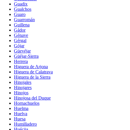
Guadix
Gualchos
Guaro
Guarromán
Guillena
Gádor
Génave
Gérgal
Gójar
Güevéjar
Güéjar-Sierra
Herrera
Higuera de Arjona
Higuera de Calatrava
Higuera de la Sierra
Hinojales
Hinojares
Hinojos
Hinojosa del Duque
Hornachuelos
Huelma
Huelva
Huesa
Humilladero
Huécija