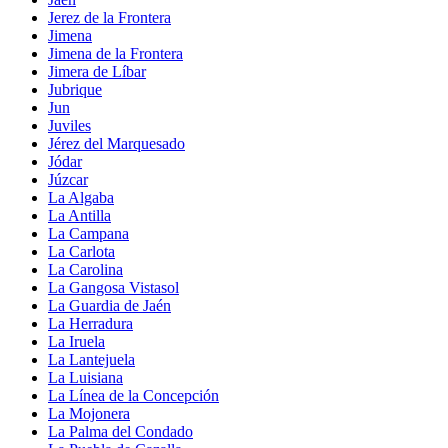
Jerez de la Frontera
Jimena
Jimena de la Frontera
Jimera de Líbar
Jubrique
Jun
Juviles
Jérez del Marquesado
Jódar
Júzcar
La Algaba
La Antilla
La Campana
La Carlota
La Carolina
La Gangosa Vistasol
La Guardia de Jaén
La Herradura
La Iruela
La Lantejuela
La Luisiana
La Línea de la Concepción
La Mojonera
La Palma del Condado