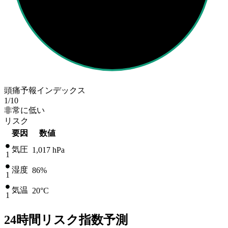
頭痛予報インデックス
1
/10
非常に低い
リスク
要因
数値
気圧
1,017
hPa
1
湿度
86%
1
気温
20
°C
1
24時間リスク指数予測