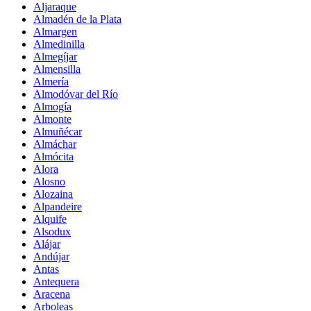
Aljaraque
Almadén de la Plata
Almargen
Almedinilla
Almegíjar
Almensilla
Almería
Almodóvar del Río
Almogía
Almonte
Almuñécar
Almáchar
Almócita
Alora
Alosno
Alozaina
Alpandeire
Alquife
Alsodux
Alájar
Andújar
Antas
Antequera
Aracena
Arboleas