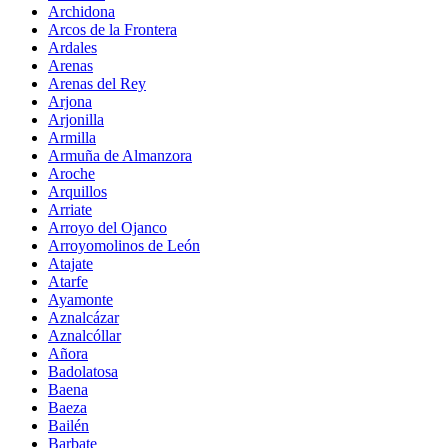
Archidona
Arcos de la Frontera
Ardales
Arenas
Arenas del Rey
Arjona
Arjonilla
Armilla
Armuña de Almanzora
Aroche
Arquillos
Arriate
Arroyo del Ojanco
Arroyomolinos de León
Atajate
Atarfe
Ayamonte
Aznalcázar
Aznalcóllar
Añora
Badolatosa
Baena
Baeza
Bailén
Barbate