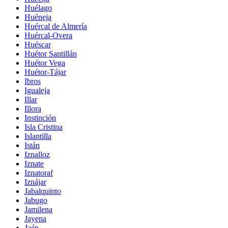
Huélago
Huéneja
Huércal de Almería
Huércal-Overa
Huéscar
Huétor Santillán
Huétor Vega
Huétor-Tájar
Ibros
Igualeja
Illar
Illora
Instinción
Isla Cristina
Islantilla
Istán
Iznalloz
Iznate
Iznatoraf
Iznájar
Jabalquinto
Jabugo
Jamilena
Jayena
Jaén