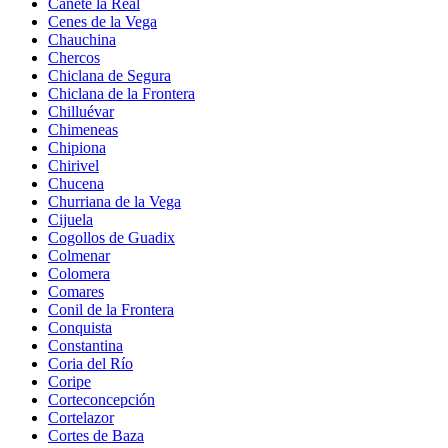
Cañete la Real
Cenes de la Vega
Chauchina
Chercos
Chiclana de Segura
Chiclana de la Frontera
Chilluévar
Chimeneas
Chipiona
Chirivel
Chucena
Churriana de la Vega
Cijuela
Cogollos de Guadix
Colmenar
Colomera
Comares
Conil de la Frontera
Conquista
Constantina
Coria del Río
Coripe
Corteconcepción
Cortelazor
Cortes de Baza