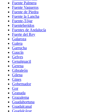
Fuente Palmera
Fuente Vaqueros
Fuente de Piedra
Fuente la Lancha
Fuente-Tójar
Fuenteheridos
Fuentes de Andalucía
Fuerte del Rey
Galaroza
Galera
Garrucha
Gaucín
Gelves
Genalguacil
Gerena
Gibraleón
Gilena
Gines
Gobernador
Gor
Granada
Grazalema
Guadahortuna
Guadalcanal
Guadalcázar