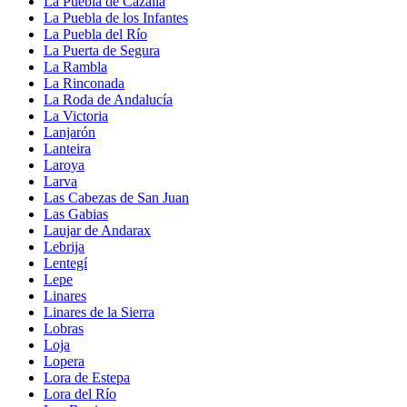
La Puebla de Cazalla
La Puebla de los Infantes
La Puebla del Río
La Puerta de Segura
La Rambla
La Rinconada
La Roda de Andalucía
La Victoria
Lanjarón
Lanteira
Laroya
Larva
Las Cabezas de San Juan
Las Gabias
Laujar de Andarax
Lebrija
Lentegí
Lepe
Linares
Linares de la Sierra
Lobras
Loja
Lopera
Lora de Estepa
Lora del Río