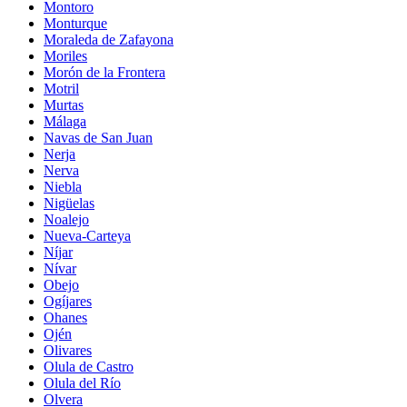
Montoro
Monturque
Moraleda de Zafayona
Moriles
Morón de la Frontera
Motril
Murtas
Málaga
Navas de San Juan
Nerja
Nerva
Niebla
Nigüelas
Noalejo
Nueva-Carteya
Níjar
Nívar
Obejo
Ogíjares
Ohanes
Ojén
Olivares
Olula de Castro
Olula del Río
Olvera