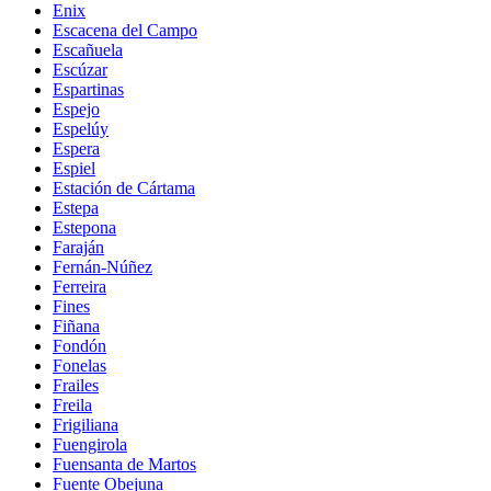
Enix
Escacena del Campo
Escañuela
Escúzar
Espartinas
Espejo
Espelúy
Espera
Espiel
Estación de Cártama
Estepa
Estepona
Faraján
Fernán-Núñez
Ferreira
Fines
Fiñana
Fondón
Fonelas
Frailes
Freila
Frigiliana
Fuengirola
Fuensanta de Martos
Fuente Obejuna