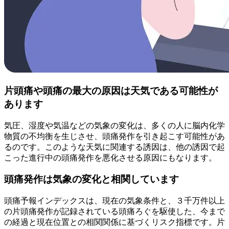
片頭痛や頭痛の最大の原因は天気である可能性が
あります
気圧、湿度や気温などの気象の変化は、多くの人に脳内化学
物質の不均衡を生じさせ、頭痛発作を引き起こす可能性があ
るのです。このような天気に関連する誘因は、他の誘因で起
こった進行中の頭痛発作を悪化させる原因にもなります。
頭痛発作は気象の変化と相関しています
頭痛予報インデックスは、現在の気象条件と、３千万件以上
の片頭痛発作が記録されている頭痛ろぐを駆使した、今まで
の経過と現在位置との相関関係に基づくリスク指標です。片