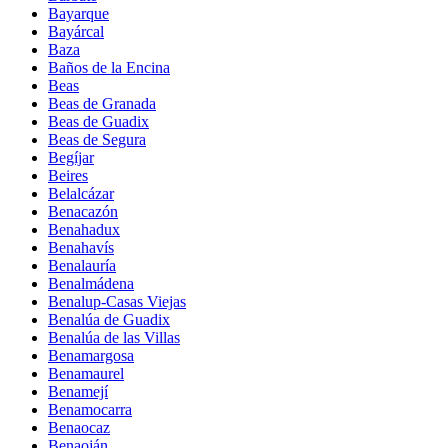
Bayarque
Bayárcal
Baza
Baños de la Encina
Beas
Beas de Granada
Beas de Guadix
Beas de Segura
Begíjar
Beires
Belalcázar
Benacazón
Benahadux
Benahavís
Benalauría
Benalmádena
Benalup-Casas Viejas
Benalúa de Guadix
Benalúa de las Villas
Benamargosa
Benamaurel
Benamejí
Benamocarra
Benaocaz
Benaoján