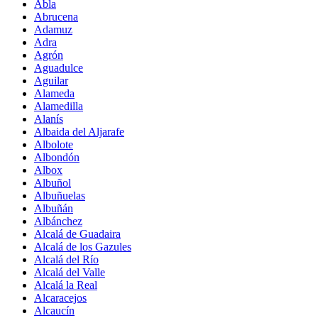
Abla
Abrucena
Adamuz
Adra
Agrón
Aguadulce
Aguilar
Alameda
Alamedilla
Alanís
Albaida del Aljarafe
Albolote
Albondón
Albox
Albuñol
Albuñuelas
Albuñán
Albánchez
Alcalá de Guadaira
Alcalá de los Gazules
Alcalá del Río
Alcalá del Valle
Alcalá la Real
Alcaracejos
Alcaucín