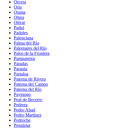
Orcera
Oria
Osuna
Otura
Otívar
Padul
Padules
Palenciana
Palma del Río
Palomares del Río
Palos de la Frontera
Pampaneira
Paradas
Parauta
Partaloa
Paterna de Rivera
Paterna del Campo
Paterna del Río
Paymogo
Peal de Becerro
Pedrera
Pedro Abad
Pedro Martínez
Pedroche
Pegalajar