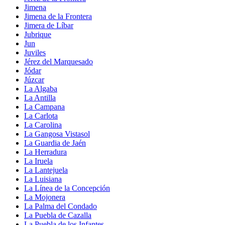
Jimena
Jimena de la Frontera
Jimera de Líbar
Jubrique
Jun
Juviles
Jérez del Marquesado
Jódar
Júzcar
La Algaba
La Antilla
La Campana
La Carlota
La Carolina
La Gangosa Vistasol
La Guardia de Jaén
La Herradura
La Iruela
La Lantejuela
La Luisiana
La Línea de la Concepción
La Mojonera
La Palma del Condado
La Puebla de Cazalla
La Puebla de los Infantes