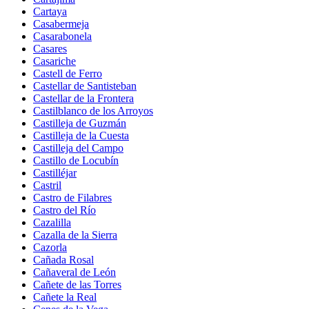
Cartaya
Casabermeja
Casarabonela
Casares
Casariche
Castell de Ferro
Castellar de Santisteban
Castellar de la Frontera
Castilblanco de los Arroyos
Castilleja de Guzmán
Castilleja de la Cuesta
Castilleja del Campo
Castillo de Locubín
Castilléjar
Castril
Castro de Filabres
Castro del Río
Cazalilla
Cazalla de la Sierra
Cazorla
Cañada Rosal
Cañaveral de León
Cañete de las Torres
Cañete la Real