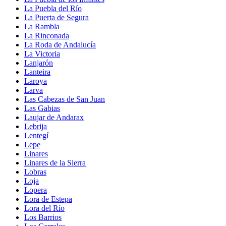
La Puebla del Río
La Puerta de Segura
La Rambla
La Rinconada
La Roda de Andalucía
La Victoria
Lanjarón
Lanteira
Laroya
Larva
Las Cabezas de San Juan
Las Gabias
Laujar de Andarax
Lebrija
Lentegí
Lepe
Linares
Linares de la Sierra
Lobras
Loja
Lopera
Lora de Estepa
Lora del Río
Los Barrios