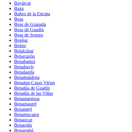
Bayárcal
Baza
Baños de la Encina
Beas
Beas de Granada
Beas de Guadix
Beas de Segura
Begíjar
Beires
Belalcázar
Benacazón
Benahadux
Benahavís
Benalauría
Benalmádena
Benalup-Casas Viejas
Benalúa de Guadix
Benalúa de las Villas
Benamargosa
Benamaurel
Benamejí
Benamocarra
Benaocaz
Benaoján
Benarrabá