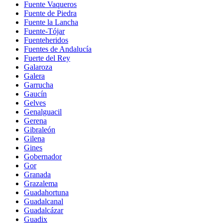
Fuente Vaqueros
Fuente de Piedra
Fuente la Lancha
Fuente-Tójar
Fuenteheridos
Fuentes de Andalucía
Fuerte del Rey
Galaroza
Galera
Garrucha
Gaucín
Gelves
Genalguacil
Gerena
Gibraleón
Gilena
Gines
Gobernador
Gor
Granada
Grazalema
Guadahortuna
Guadalcanal
Guadalcázar
Guadix