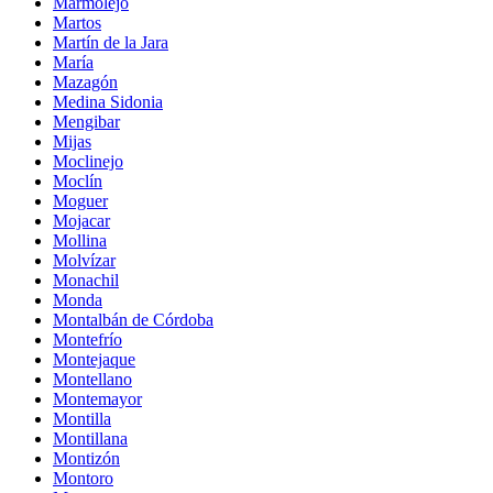
Marmolejo
Martos
Martín de la Jara
María
Mazagón
Medina Sidonia
Mengibar
Mijas
Moclinejo
Moclín
Moguer
Mojacar
Mollina
Molvízar
Monachil
Monda
Montalbán de Córdoba
Montefrío
Montejaque
Montellano
Montemayor
Montilla
Montillana
Montizón
Montoro