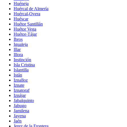
Huéneja
Huércal de Almería
Huércal-Overa
Huéscar
Huétor Santillán
Huétor Vega
Huétor-Tájar
Ibros
Igualeja
Illar
Illora
Instinción
Isla Cristina
Islantilla
Istán
Iznalloz
Iznate
Iznatoraf
Iznájar
Jabalquinto
Jabugo
Jamilena
Jayena
Jaén
Jerez de la Frontera