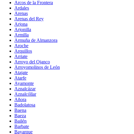
Arcos de la Frontera
Ardales
Arenas
Arenas del Rey
Arjona
Arjonilla
Armilla
Armuña de Almanzora
Aroche
Arquillos
Arriate
Arroyo del Ojanco
Arroyomolinos de León
Atajate
Atarfe
Ayamonte
Aznalcázar
Aznalcóllar
Añora
Badolatosa
Baena
Baeza
Bailén
Barbate
Bayarque