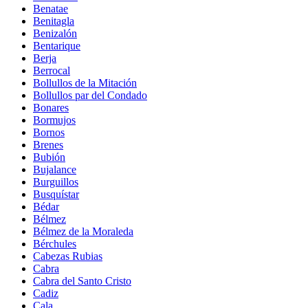
Benatae
Benitagla
Benizalón
Bentarique
Berja
Berrocal
Bollullos de la Mitación
Bollullos par del Condado
Bonares
Bormujos
Bornos
Brenes
Bubión
Bujalance
Burguillos
Busquístar
Bédar
Bélmez
Bélmez de la Moraleda
Bérchules
Cabezas Rubias
Cabra
Cabra del Santo Cristo
Cadiz
Cala