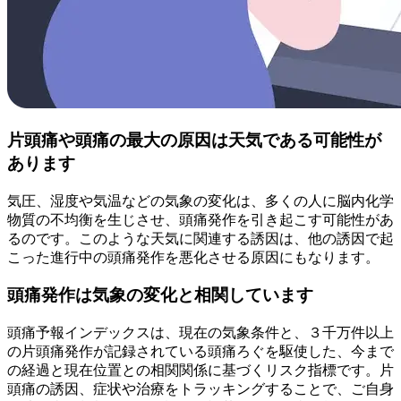
片頭痛や頭痛の最大の原因は天気である可能性が
あります
気圧、湿度や気温などの気象の変化は、多くの人に脳内化学
物質の不均衡を生じさせ、頭痛発作を引き起こす可能性があ
るのです。このような天気に関連する誘因は、他の誘因で起
こった進行中の頭痛発作を悪化させる原因にもなります。
頭痛発作は気象の変化と相関しています
頭痛予報インデックスは、現在の気象条件と、３千万件以上
の片頭痛発作が記録されている頭痛ろぐを駆使した、今まで
の経過と現在位置との相関関係に基づくリスク指標です。片
頭痛の誘因、症状や治療をトラッキングすることで、ご自身