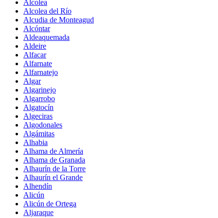
Alcolea
Alcolea del Río
Alcudia de Monteagud
Alcóntar
Aldeaquemada
Aldeire
Alfacar
Alfarnate
Alfarnatejo
Algar
Algarinejo
Algarrobo
Algatocín
Algeciras
Algodonales
Algámitas
Alhabia
Alhama de Almería
Alhama de Granada
Alhaurín de la Torre
Alhaurín el Grande
Alhendín
Alicún
Alicún de Ortega
Aljaraque