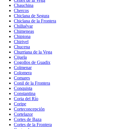
Cenes de la Vega
Chauchina
Chercos
Chiclana de Segura
Chiclana de la Frontera
Chilluévar
Chimeneas
Chipiona
Chirivel
Chucena
Churriana de la Vega
Cijuela
Cogollos de Guadix
Colmenar
Colomera
Comares
Conil de la Frontera
Conquista
Constantina
Coria del Río
Coripe
Corteconcepción
Cortelazor
Cortes de Baza
Cortes de la Frontera