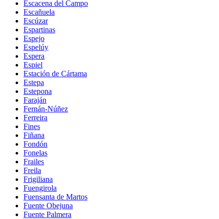
Escacena del Campo
Escañuela
Escúzar
Espartinas
Espejo
Espelúy
Espera
Espiel
Estación de Cártama
Estepa
Estepona
Faraján
Fernán-Núñez
Ferreira
Fines
Fiñana
Fondón
Fonelas
Frailes
Freila
Frigiliana
Fuengirola
Fuensanta de Martos
Fuente Obejuna
Fuente Palmera