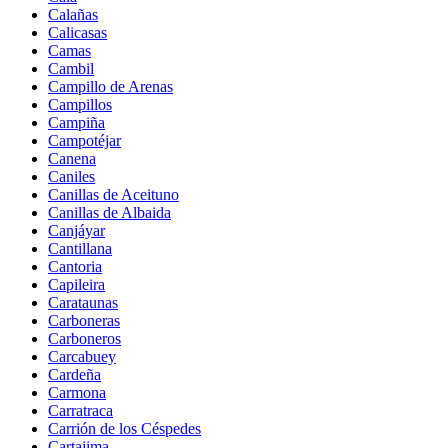
Calañas
Calicasas
Camas
Cambil
Campillo de Arenas
Campillos
Campiña
Campotéjar
Canena
Caniles
Canillas de Aceituno
Canillas de Albaida
Canjáyar
Cantillana
Cantoria
Capileira
Carataunas
Carboneras
Carboneros
Carcabuey
Cardeña
Carmona
Carratraca
Carrión de los Céspedes
Cartajima