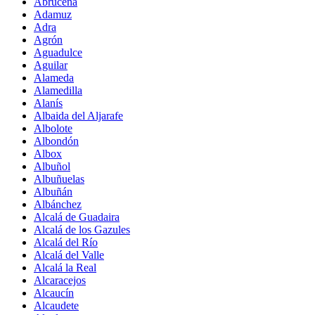
Abrucena
Adamuz
Adra
Agrón
Aguadulce
Aguilar
Alameda
Alamedilla
Alanís
Albaida del Aljarafe
Albolote
Albondón
Albox
Albuñol
Albuñuelas
Albuñán
Albánchez
Alcalá de Guadaira
Alcalá de los Gazules
Alcalá del Río
Alcalá del Valle
Alcalá la Real
Alcaracejos
Alcaucín
Alcaudete