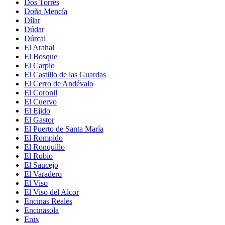
Dos Torres
Doña Mencía
Dílar
Dúdar
Dúrcal
El Arahal
El Bosque
El Carpio
El Castillo de las Guardas
El Cerro de Andévalo
El Coronil
El Cuervo
El Ejido
El Gastor
El Puerto de Santa María
El Rompido
El Ronquillo
El Rubio
El Saucejo
El Varadero
El Viso
El Viso del Alcor
Encinas Reales
Encinasola
Enix