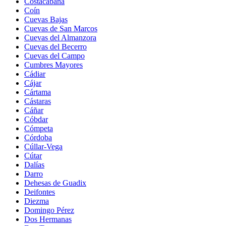
Costacabana
Coín
Cuevas Bajas
Cuevas de San Marcos
Cuevas del Almanzora
Cuevas del Becerro
Cuevas del Campo
Cumbres Mayores
Cádiar
Cájar
Cártama
Cástaras
Cáñar
Cóbdar
Cómpeta
Córdoba
Cúllar-Vega
Cútar
Dalías
Darro
Dehesas de Guadix
Deifontes
Diezma
Domingo Pérez
Dos Hermanas