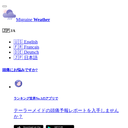
Migraine
Weather
🇯🇵 JA
🇺🇸
English
🇫🇷
Français
🇩🇪
Deutsch
🇯🇵
日本語
頭痛にお悩みですか?
ランキング世界No.1のアプリで
テーラーメイドの頭痛予報レポートを入手しません
か？