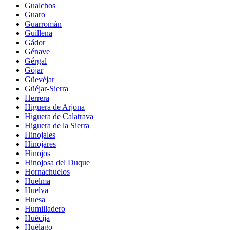
Gualchos
Guaro
Guarromán
Guillena
Gádor
Génave
Gérgal
Gójar
Güevéjar
Güéjar-Sierra
Herrera
Higuera de Arjona
Higuera de Calatrava
Higuera de la Sierra
Hinojales
Hinojares
Hinojos
Hinojosa del Duque
Hornachuelos
Huelma
Huelva
Huesa
Humilladero
Huécija
Huélago