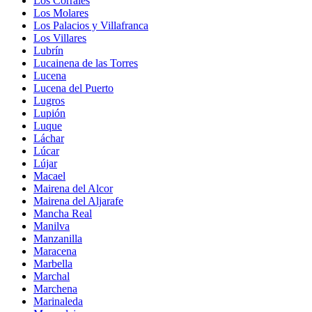
Los Corrales
Los Molares
Los Palacios y Villafranca
Los Villares
Lubrín
Lucainena de las Torres
Lucena
Lucena del Puerto
Lugros
Lupión
Luque
Láchar
Lúcar
Lújar
Macael
Mairena del Alcor
Mairena del Aljarafe
Mancha Real
Manilva
Manzanilla
Maracena
Marbella
Marchal
Marchena
Marinaleda