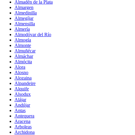
Almadén de la Plata
Almargen
Almedinilla
Almegíjar
Almensilla
Almería
Almodóvar del Río
Almogía
Almonte
Almuñécar
Almáchar
Almócita
Alora
Alosno
Alozaina
Alpandeire
Alquife
Alsodux
Alájar
Andújar
Antas
Antequera
Aracena
Arboleas
Archidona