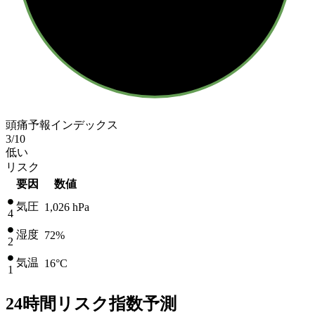
頭痛予報インデックス
3
/10
低い
リスク
要因
数値
気圧
1,026
hPa
4
湿度
72%
2
気温
16
°C
1
24時間リスク指数予測