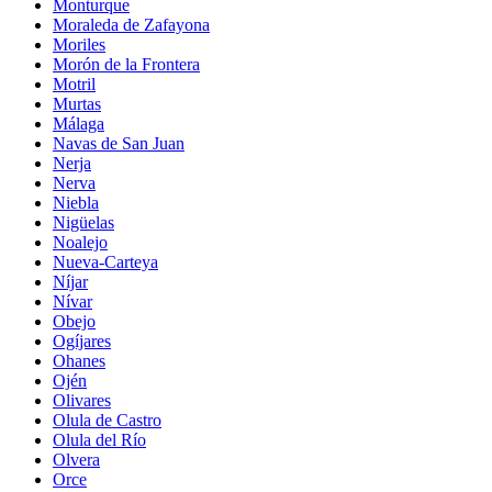
Monturque
Moraleda de Zafayona
Moriles
Morón de la Frontera
Motril
Murtas
Málaga
Navas de San Juan
Nerja
Nerva
Niebla
Nigüelas
Noalejo
Nueva-Carteya
Níjar
Nívar
Obejo
Ogíjares
Ohanes
Ojén
Olivares
Olula de Castro
Olula del Río
Olvera
Orce