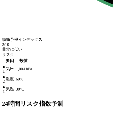
頭痛予報インデックス
2
/10
非常に低い
リスク
要因
数値
気圧
1,004
hPa
1
湿度
69%
2
気温
30
°C
1
24時間リスク指数予測