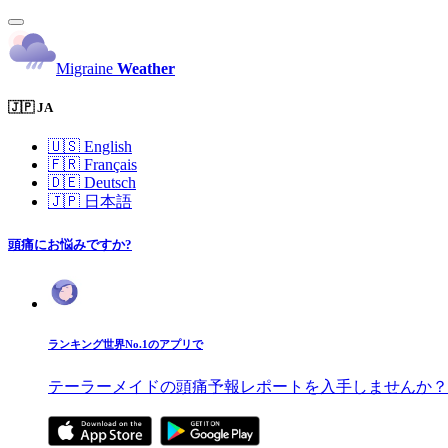
Migraine
Weather
🇯🇵 JA
🇺🇸
English
🇫🇷
Français
🇩🇪
Deutsch
🇯🇵
日本語
頭痛にお悩みですか?
ランキング世界No.1のアプリで
テーラーメイドの頭痛予報レポートを入手しませんか？