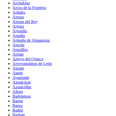
Archidona
Arcos de la Frontera
Ardales
Arenas
Arenas del Rey
Arjona
Arjonilla
Armilla
Armuña de Almanzora
Aroche
Arquillos
Arriate
Arroyo del Ojanco
Arroyomolinos de León
Atajate
Atarfe
Ayamonte
Aznalcázar
Aznalcóllar
Añora
Badolatosa
Baena
Baeza
Bailén
Barbate