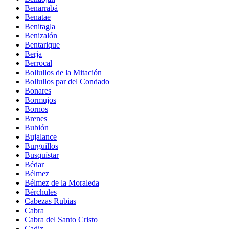
Benarrabá
Benatae
Benitagla
Benizalón
Bentarique
Berja
Berrocal
Bollullos de la Mitación
Bollullos par del Condado
Bonares
Bormujos
Bornos
Brenes
Bubión
Bujalance
Burguillos
Busquístar
Bédar
Bélmez
Bélmez de la Moraleda
Bérchules
Cabezas Rubias
Cabra
Cabra del Santo Cristo
Cadiz