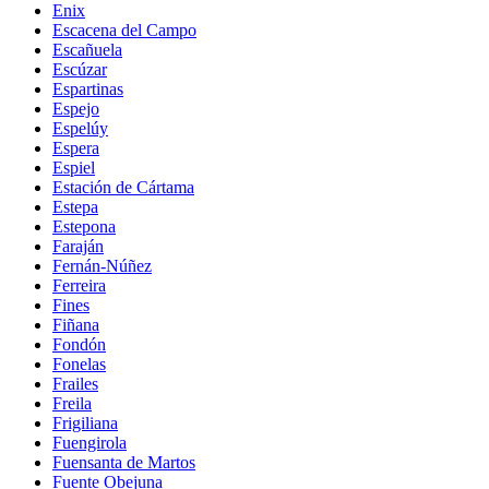
Enix
Escacena del Campo
Escañuela
Escúzar
Espartinas
Espejo
Espelúy
Espera
Espiel
Estación de Cártama
Estepa
Estepona
Faraján
Fernán-Núñez
Ferreira
Fines
Fiñana
Fondón
Fonelas
Frailes
Freila
Frigiliana
Fuengirola
Fuensanta de Martos
Fuente Obejuna