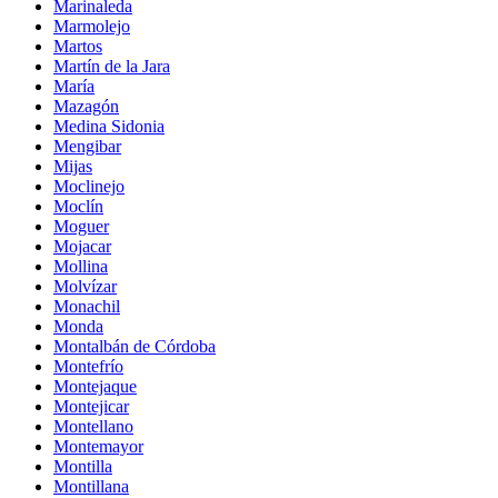
Marinaleda
Marmolejo
Martos
Martín de la Jara
María
Mazagón
Medina Sidonia
Mengibar
Mijas
Moclinejo
Moclín
Moguer
Mojacar
Mollina
Molvízar
Monachil
Monda
Montalbán de Córdoba
Montefrío
Montejaque
Montejicar
Montellano
Montemayor
Montilla
Montillana