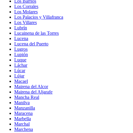
Los Barrios
Los Corrales
Los Molares
Los Palacios y Villafranca
Los Villares
Lubrín
Lucainena de las Torres
Lucena
Lucena del Puerto
Lugros
Lupión
Luque
Láchar
Lúcar
Lújar
Macael
Mairena del Alcor
Mairena del Aljarafe
Mancha Real
Manilva
Manzanilla
Maracena
Marbella
Marchal
Marchena