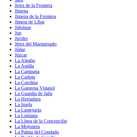
Jerez de la Frontera
Jimena
Jimena de la Frontera
Jimera de Líbar
Jubrique
Jun
Juviles
Jérez del Marquesado
Jódar
Júzcar
La Algaba
La Antilla
La Campana
La Carlota
La Carolina
La Gangosa Vistasol
La Guardia de Jaén
La Herradura
La Iruela
La Lantejuela
La Luisiana
La Línea de la Concepción
La Mojonera
La Palma del Condado