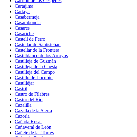
Carrión de los Céspedes
Cartajima
Cartaya
Casabermeja
Casarabonela
Casares
Casariche
Castell de Ferro
Castellar de Santisteban
Castellar de la Frontera
Castilblanco de los Arroyos
Castilleja de Guzmán
Castilleja de la Cuesta
Castilleja del Campo
Castillo de Locubín
Castilléjar
Castril
Castro de Filabres
Castro del Río
Cazalilla
Cazalla de la Sierra
Cazorla
Cañada Rosal
Cañaveral de León
Cañete de las Torres