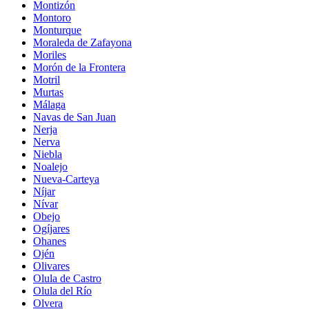
Montizón
Montoro
Monturque
Moraleda de Zafayona
Moriles
Morón de la Frontera
Motril
Murtas
Málaga
Navas de San Juan
Nerja
Nerva
Niebla
Noalejo
Nueva-Carteya
Níjar
Nívar
Obejo
Ogíjares
Ohanes
Ojén
Olivares
Olula de Castro
Olula del Río
Olvera