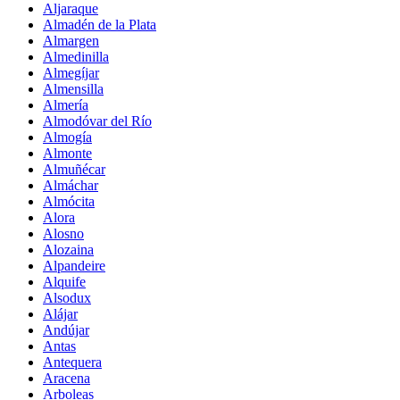
Aljaraque
Almadén de la Plata
Almargen
Almedinilla
Almegíjar
Almensilla
Almería
Almodóvar del Río
Almogía
Almonte
Almuñécar
Almáchar
Almócita
Alora
Alosno
Alozaina
Alpandeire
Alquife
Alsodux
Alájar
Andújar
Antas
Antequera
Aracena
Arboleas