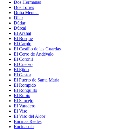
Dos Hermanas
Dos Torres
Doña Mencía
Dílar
Dúdar
Dúrcal
El Arahal
El Bosque
El Carpio
El Castillo de las Guardas
El Cerro de Andévalo
El Coronil
El Cuervo
El Ejido
El Gastor
El Puerto de Santa María
El Rompido
El Ronquillo
El Rubio
El Saucejo
El Varadero
El Viso
El Viso del Alcor
Encinas Reales
Encinasola