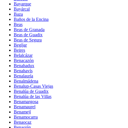
Bayarque
Bayárcal
Baza
Baños de la Encina
Beas
Beas de Granada
Beas de Guadix
Beas de Segura
Begíjar
Beires
Belalcázar
Benacazón
Benahadux
Benahavís
Benalauría
Benalmádena
Benalup-Casas Viejas
Benalúa de Guadix
Benalúa de las Villas
Benamargosa
Benamaurel
Benamejí
Benamocarra
Benaocaz
Benaoján