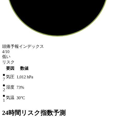
頭痛予報インデックス
4
/10
低い
リスク
要因
数値
気圧
1,012
hPa
7
湿度
73%
2
気温
30
°C
1
24時間リスク指数予測