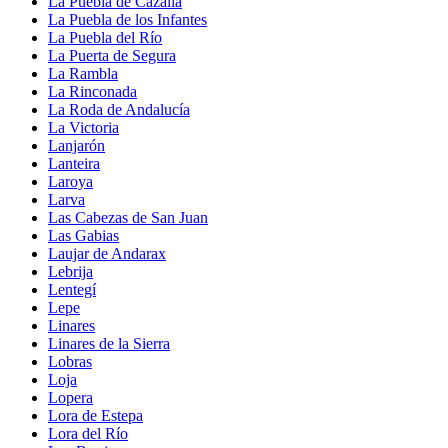
La Puebla de Cazalla
La Puebla de los Infantes
La Puebla del Río
La Puerta de Segura
La Rambla
La Rinconada
La Roda de Andalucía
La Victoria
Lanjarón
Lanteira
Laroya
Larva
Las Cabezas de San Juan
Las Gabias
Laujar de Andarax
Lebrija
Lentegí
Lepe
Linares
Linares de la Sierra
Lobras
Loja
Lopera
Lora de Estepa
Lora del Río