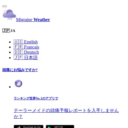
Migraine
Weather
🇯🇵 JA
🇺🇸
English
🇫🇷
Français
🇩🇪
Deutsch
🇯🇵
日本語
頭痛にお悩みですか?
ランキング世界No.1のアプリで
テーラーメイドの頭痛予報レポートを入手しません
か？