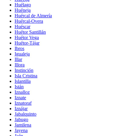
Huélago
Huéneja
Huércal de Almería
Huércal-Overa
Huéscar
Huétor Santillán
Huétor Vega
Huétor-Tájar
Ibros
Igualeja
Illar
Illora
Instinción
Isla Cristina
Islantilla
Istán
Iznalloz
Iznate
Iznatoraf
Iznájar
Jabalquinto
Jabugo
Jamilena
Jayena
Jaén