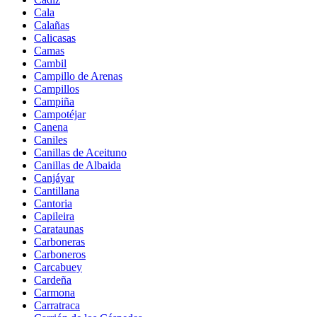
Cala
Calañas
Calicasas
Camas
Cambil
Campillo de Arenas
Campillos
Campiña
Campotéjar
Canena
Caniles
Canillas de Aceituno
Canillas de Albaida
Canjáyar
Cantillana
Cantoria
Capileira
Carataunas
Carboneras
Carboneros
Carcabuey
Cardeña
Carmona
Carratraca