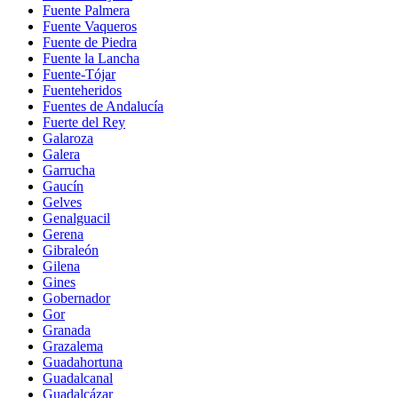
Fuente Palmera
Fuente Vaqueros
Fuente de Piedra
Fuente la Lancha
Fuente-Tójar
Fuenteheridos
Fuentes de Andalucía
Fuerte del Rey
Galaroza
Galera
Garrucha
Gaucín
Gelves
Genalguacil
Gerena
Gibraleón
Gilena
Gines
Gobernador
Gor
Granada
Grazalema
Guadahortuna
Guadalcanal
Guadalcázar