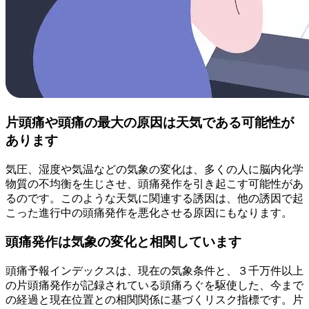
片頭痛や頭痛の最大の原因は天気である可能性が
あります
気圧、湿度や気温などの気象の変化は、多くの人に脳内化学
物質の不均衡を生じさせ、頭痛発作を引き起こす可能性があ
るのです。このような天気に関連する誘因は、他の誘因で起
こった進行中の頭痛発作を悪化させる原因にもなります。
頭痛発作は気象の変化と相関しています
頭痛予報インデックスは、現在の気象条件と、３千万件以上
の片頭痛発作が記録されている頭痛ろぐを駆使した、今まで
の経過と現在位置との相関関係に基づくリスク指標です。片