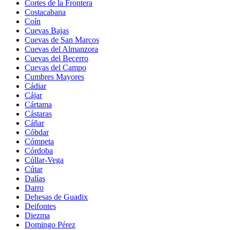
Cortes de la Frontera
Costacabana
Coín
Cuevas Bajas
Cuevas de San Marcos
Cuevas del Almanzora
Cuevas del Becerro
Cuevas del Campo
Cumbres Mayores
Cádiar
Cájar
Cártama
Cástaras
Cáñar
Cóbdar
Cómpeta
Córdoba
Cúllar-Vega
Cútar
Dalías
Darro
Dehesas de Guadix
Deifontes
Diezma
Domingo Pérez