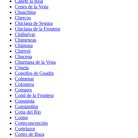
Cañete la Real
Cenes de la Vega
Chauchina
Chercos
Chiclana de Segura
Chiclana de la Frontera
Chilluévar
Chimeneas
Chipiona
Chirivel
Chucena
Churriana de la Vega
Cijuela
Cogollos de Guadix
Colmenar
Colomera
Comares
Conil de la Frontera
Conquista
Constantina
Coria del Río
Coripe
Corteconcepción
Cortelazor
Cortes de Baza