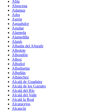
Abla
Abrucena
Adamuz
Adra
Agrón
Aguadulce
Aguilar
Alameda
Alamedilla
Alanís
Albaida del Aljarafe
Albolote
Albondón
Albox
Albuñol
Albuñuelas
Albuñán
Albánchez
Alcalá de Guadaira
Alcalá de los Gazules
Alcalá del Río
Alcalá del Valle
Alcalá la Real
Alcaracejos
Alcaucín