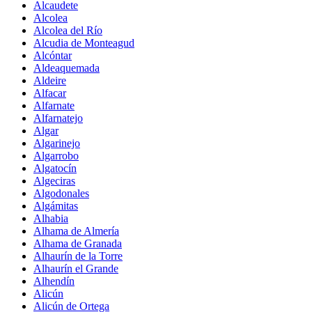
Alcaudete
Alcolea
Alcolea del Río
Alcudia de Monteagud
Alcóntar
Aldeaquemada
Aldeire
Alfacar
Alfarnate
Alfarnatejo
Algar
Algarinejo
Algarrobo
Algatocín
Algeciras
Algodonales
Algámitas
Alhabia
Alhama de Almería
Alhama de Granada
Alhaurín de la Torre
Alhaurín el Grande
Alhendín
Alicún
Alicún de Ortega