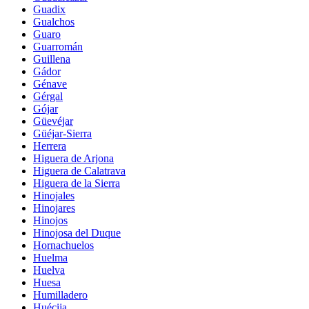
Guadix
Gualchos
Guaro
Guarromán
Guillena
Gádor
Génave
Gérgal
Gójar
Güevéjar
Güéjar-Sierra
Herrera
Higuera de Arjona
Higuera de Calatrava
Higuera de la Sierra
Hinojales
Hinojares
Hinojos
Hinojosa del Duque
Hornachuelos
Huelma
Huelva
Huesa
Humilladero
Huécija