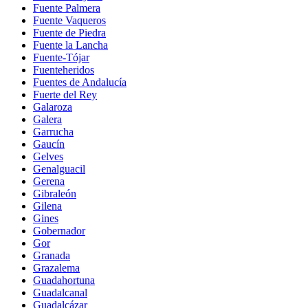
Fuente Palmera
Fuente Vaqueros
Fuente de Piedra
Fuente la Lancha
Fuente-Tójar
Fuenteheridos
Fuentes de Andalucía
Fuerte del Rey
Galaroza
Galera
Garrucha
Gaucín
Gelves
Genalguacil
Gerena
Gibraleón
Gilena
Gines
Gobernador
Gor
Granada
Grazalema
Guadahortuna
Guadalcanal
Guadalcázar