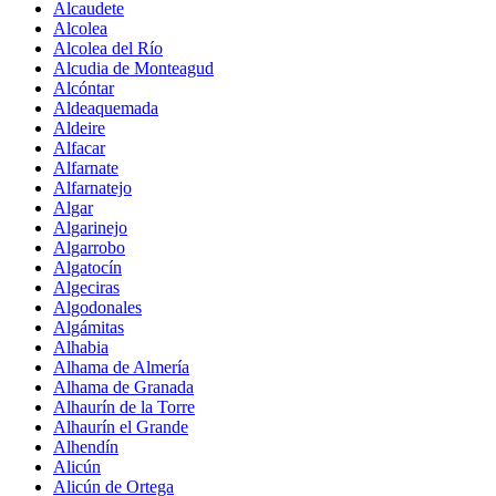
Alcaudete
Alcolea
Alcolea del Río
Alcudia de Monteagud
Alcóntar
Aldeaquemada
Aldeire
Alfacar
Alfarnate
Alfarnatejo
Algar
Algarinejo
Algarrobo
Algatocín
Algeciras
Algodonales
Algámitas
Alhabia
Alhama de Almería
Alhama de Granada
Alhaurín de la Torre
Alhaurín el Grande
Alhendín
Alicún
Alicún de Ortega