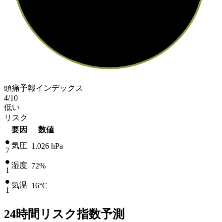
頭痛予報インデックス
4
/10
低い
リスク
要因
数値
気圧
1,026
hPa
7
湿度
72%
1
気温
16
°C
1
24時間リスク指数予測