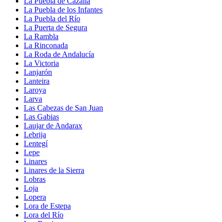
La Puebla de Cazalla
La Puebla de los Infantes
La Puebla del Río
La Puerta de Segura
La Rambla
La Rinconada
La Roda de Andalucía
La Victoria
Lanjarón
Lanteira
Laroya
Larva
Las Cabezas de San Juan
Las Gabias
Laujar de Andarax
Lebrija
Lentegí
Lepe
Linares
Linares de la Sierra
Lobras
Loja
Lopera
Lora de Estepa
Lora del Río