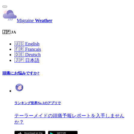
Migraine
Weather
🇯🇵 JA
🇺🇸
English
🇫🇷
Français
🇩🇪
Deutsch
🇯🇵
日本語
頭痛にお悩みですか?
ランキング世界No.1のアプリで
テーラーメイドの頭痛予報レポートを入手しません
か？