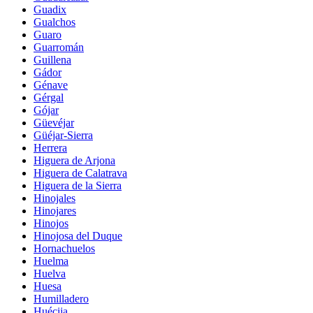
Guadix
Gualchos
Guaro
Guarromán
Guillena
Gádor
Génave
Gérgal
Gójar
Güevéjar
Güéjar-Sierra
Herrera
Higuera de Arjona
Higuera de Calatrava
Higuera de la Sierra
Hinojales
Hinojares
Hinojos
Hinojosa del Duque
Hornachuelos
Huelma
Huelva
Huesa
Humilladero
Huécija