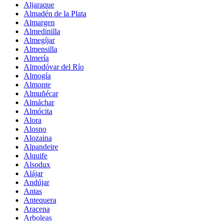
Aljaraque
Almadén de la Plata
Almargen
Almedinilla
Almegíjar
Almensilla
Almería
Almodóvar del Río
Almogía
Almonte
Almuñécar
Almáchar
Almócita
Alora
Alosno
Alozaina
Alpandeire
Alquife
Alsodux
Alájar
Andújar
Antas
Antequera
Aracena
Arboleas