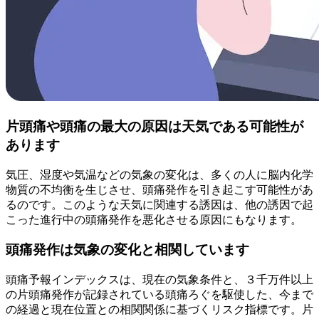
片頭痛や頭痛の最大の原因は天気である可能性が
あります
気圧、湿度や気温などの気象の変化は、多くの人に脳内化学
物質の不均衡を生じさせ、頭痛発作を引き起こす可能性があ
るのです。このような天気に関連する誘因は、他の誘因で起
こった進行中の頭痛発作を悪化させる原因にもなります。
頭痛発作は気象の変化と相関しています
頭痛予報インデックスは、現在の気象条件と、３千万件以上
の片頭痛発作が記録されている頭痛ろぐを駆使した、今まで
の経過と現在位置との相関関係に基づくリスク指標です。片