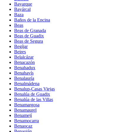
Bayarque
Bayárcal
Baza
Baños de la Encina
Beas
Beas de Granada
Beas de Guadix
Beas de Segura
Begíjar
Beires
Belalcázar
Benacazón
Benahadux
Benahavís
Benalauría
Benalmádena
Benalup-Casas Viejas
Benalúa de Guadix
Benalúa de las Villas
Benamargosa
Benamaurel
Benamejí
Benamocarra
Benaocaz
Benaoján