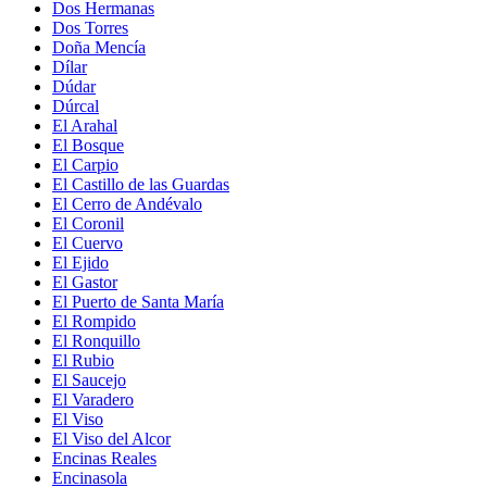
Dos Hermanas
Dos Torres
Doña Mencía
Dílar
Dúdar
Dúrcal
El Arahal
El Bosque
El Carpio
El Castillo de las Guardas
El Cerro de Andévalo
El Coronil
El Cuervo
El Ejido
El Gastor
El Puerto de Santa María
El Rompido
El Ronquillo
El Rubio
El Saucejo
El Varadero
El Viso
El Viso del Alcor
Encinas Reales
Encinasola