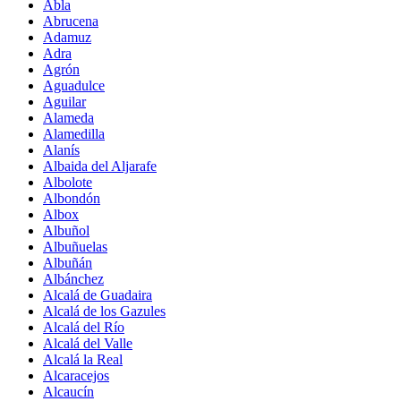
Abla
Abrucena
Adamuz
Adra
Agrón
Aguadulce
Aguilar
Alameda
Alamedilla
Alanís
Albaida del Aljarafe
Albolote
Albondón
Albox
Albuñol
Albuñuelas
Albuñán
Albánchez
Alcalá de Guadaira
Alcalá de los Gazules
Alcalá del Río
Alcalá del Valle
Alcalá la Real
Alcaracejos
Alcaucín