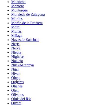
Montizón
Montoro
Monturque
Moraleda de Zafayona
Moriles
Morón de la Frontera
Motril
Murtas
Málaga
Navas de San Juan
Nerja
Nerva
Niebla
Nigüelas
Noalejo
Nueva-Carteya
Níjar
Nívar
Obejo
Ogíjares
Ohanes
Ojén
Olivares
Olula del Río
Olvera