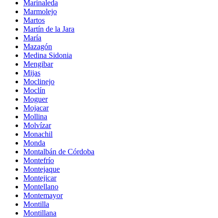
Marinaleda
Marmolejo
Martos
Martín de la Jara
María
Mazagón
Medina Sidonia
Mengibar
Mijas
Moclinejo
Moclín
Moguer
Mojacar
Mollina
Molvízar
Monachil
Monda
Montalbán de Córdoba
Montefrío
Montejaque
Montejicar
Montellano
Montemayor
Montilla
Montillana