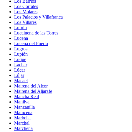
Los Barrios
Los Corrales
Los Molares
Los Palacios y Villafranca
Los Villares
Lubrín
Lucainena de las Torres
Lucena
Lucena del Puerto
Lugros
Lupión
Luque
Láchar
Lúcar
Lújar
Macael
Mairena del Alcor
Mairena del Aljarafe
Mancha Real
Manilva
Manzanilla
Maracena
Marbella
Marchal
Marchena