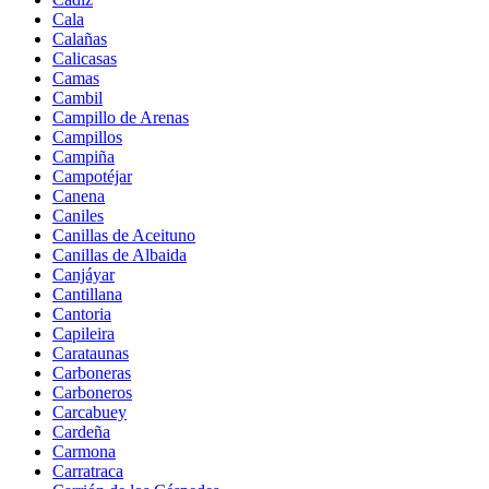
Cala
Calañas
Calicasas
Camas
Cambil
Campillo de Arenas
Campillos
Campiña
Campotéjar
Canena
Caniles
Canillas de Aceituno
Canillas de Albaida
Canjáyar
Cantillana
Cantoria
Capileira
Carataunas
Carboneras
Carboneros
Carcabuey
Cardeña
Carmona
Carratraca