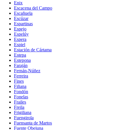
Enix
Escacena del Campo
Escañuela
Escúzar
Espartinas
Espejo
Espelúy
Espera
Espiel
Estación de Cártama
Estepa
Estepona
Faraján
Fernán-Núñez
Ferreira
Fines
Fiñana
Fondón
Fonelas
Frailes
Freila
Frigiliana
Fuengirola
Fuensanta de Martos
Fuente Obejuna