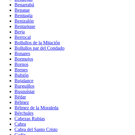
Benarrabá
Benatae
Benitagla
Benizalón
Bentarique
Berja
Berrocal
Bollullos de la Mitación
Bollullos par del Condado
Bonares
Bormujos
Bornos
Brenes
Bubión
Bujalance
Burguillos
Busquístar
Bédar
Bélmez
Bélmez de la Moraleda
Bérchules
Cabezas Rubias
Cabra
Cabra del Santo Cristo
Cadiz