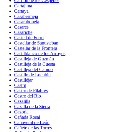
Carrión de los Céspedes
Cartajima
Cartaya
Casabermeja
Casarabonela
Casares
Casariche
Castell de Ferro
Castellar de Santisteban
Castellar de la Frontera
Castilblanco de los Arroyos
Castilleja de Guzmán
Castilleja de la Cuesta
Castilleja del Campo
Castillo de Locubín
Castilléjar
Castril
Castro de Filabres
Castro del Río
Cazalilla
Cazalla de la Sierra
Cazorla
Cañada Rosal
Cañaveral de León
Cañete de las Torres