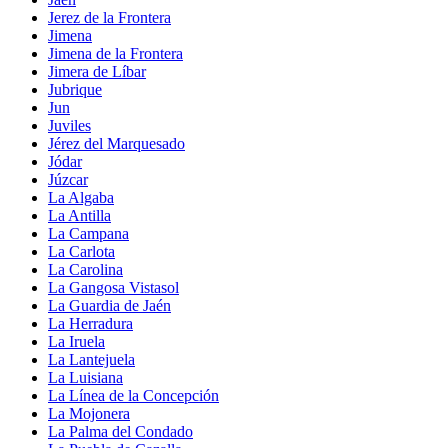
Jerez de la Frontera
Jimena
Jimena de la Frontera
Jimera de Líbar
Jubrique
Jun
Juviles
Jérez del Marquesado
Jódar
Júzcar
La Algaba
La Antilla
La Campana
La Carlota
La Carolina
La Gangosa Vistasol
La Guardia de Jaén
La Herradura
La Iruela
La Lantejuela
La Luisiana
La Línea de la Concepción
La Mojonera
La Palma del Condado