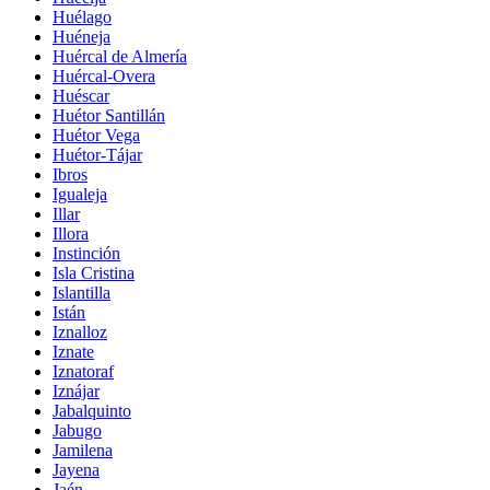
Huélago
Huéneja
Huércal de Almería
Huércal-Overa
Huéscar
Huétor Santillán
Huétor Vega
Huétor-Tájar
Ibros
Igualeja
Illar
Illora
Instinción
Isla Cristina
Islantilla
Istán
Iznalloz
Iznate
Iznatoraf
Iznájar
Jabalquinto
Jabugo
Jamilena
Jayena
Jaén