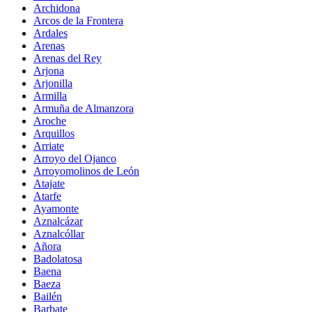
Archidona
Arcos de la Frontera
Ardales
Arenas
Arenas del Rey
Arjona
Arjonilla
Armilla
Armuña de Almanzora
Aroche
Arquillos
Arriate
Arroyo del Ojanco
Arroyomolinos de León
Atajate
Atarfe
Ayamonte
Aznalcázar
Aznalcóllar
Añora
Badolatosa
Baena
Baeza
Bailén
Barbate