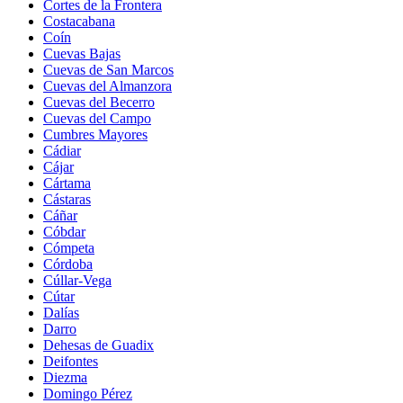
Cortes de la Frontera
Costacabana
Coín
Cuevas Bajas
Cuevas de San Marcos
Cuevas del Almanzora
Cuevas del Becerro
Cuevas del Campo
Cumbres Mayores
Cádiar
Cájar
Cártama
Cástaras
Cáñar
Cóbdar
Cómpeta
Córdoba
Cúllar-Vega
Cútar
Dalías
Darro
Dehesas de Guadix
Deifontes
Diezma
Domingo Pérez