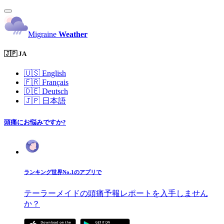
Migraine
Weather
🇯🇵 JA
🇺🇸
English
🇫🇷
Français
🇩🇪
Deutsch
🇯🇵
日本語
頭痛にお悩みですか?
ランキング世界No.1のアプリで
テーラーメイドの頭痛予報レポートを入手しません
か？