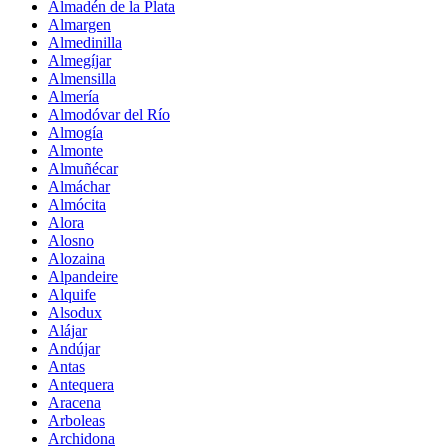
Almadén de la Plata
Almargen
Almedinilla
Almegíjar
Almensilla
Almería
Almodóvar del Río
Almogía
Almonte
Almuñécar
Almáchar
Almócita
Alora
Alosno
Alozaina
Alpandeire
Alquife
Alsodux
Alájar
Andújar
Antas
Antequera
Aracena
Arboleas
Archidona