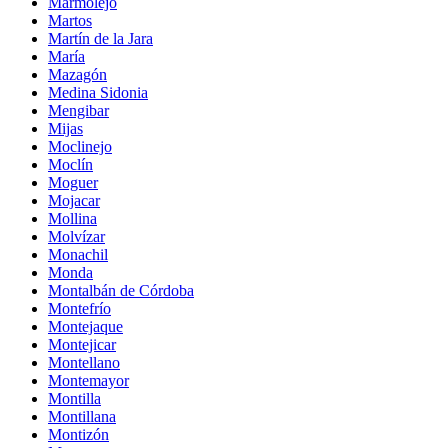
Marmolejo
Martos
Martín de la Jara
María
Mazagón
Medina Sidonia
Mengibar
Mijas
Moclinejo
Moclín
Moguer
Mojacar
Mollina
Molvízar
Monachil
Monda
Montalbán de Córdoba
Montefrío
Montejaque
Montejicar
Montellano
Montemayor
Montilla
Montillana
Montizón