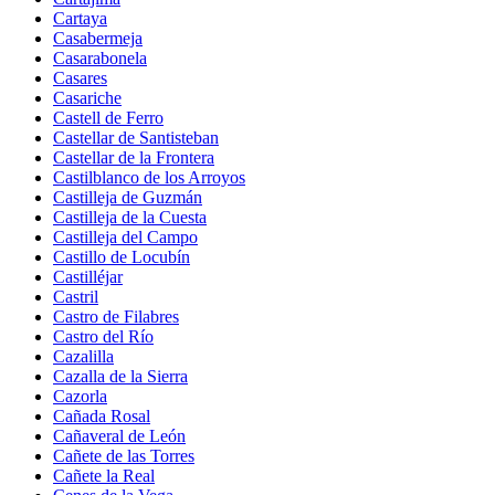
Cartaya
Casabermeja
Casarabonela
Casares
Casariche
Castell de Ferro
Castellar de Santisteban
Castellar de la Frontera
Castilblanco de los Arroyos
Castilleja de Guzmán
Castilleja de la Cuesta
Castilleja del Campo
Castillo de Locubín
Castilléjar
Castril
Castro de Filabres
Castro del Río
Cazalilla
Cazalla de la Sierra
Cazorla
Cañada Rosal
Cañaveral de León
Cañete de las Torres
Cañete la Real