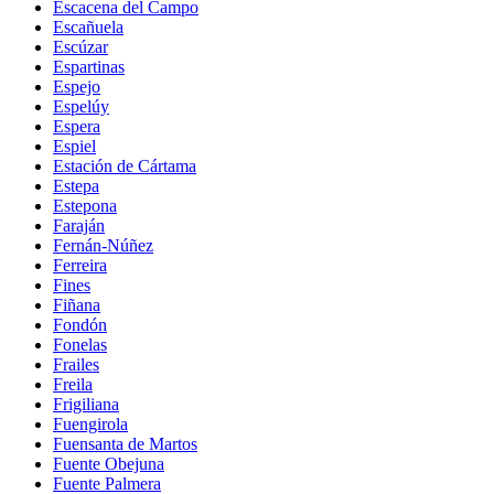
Escacena del Campo
Escañuela
Escúzar
Espartinas
Espejo
Espelúy
Espera
Espiel
Estación de Cártama
Estepa
Estepona
Faraján
Fernán-Núñez
Ferreira
Fines
Fiñana
Fondón
Fonelas
Frailes
Freila
Frigiliana
Fuengirola
Fuensanta de Martos
Fuente Obejuna
Fuente Palmera