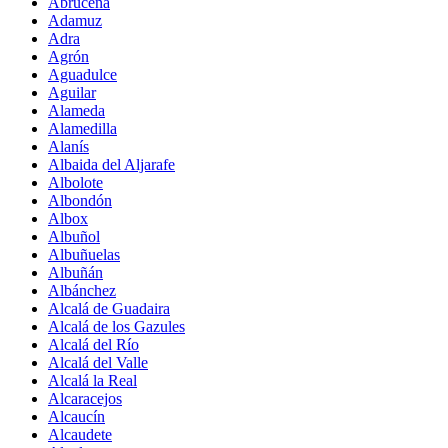
Abrucena
Adamuz
Adra
Agrón
Aguadulce
Aguilar
Alameda
Alamedilla
Alanís
Albaida del Aljarafe
Albolote
Albondón
Albox
Albuñol
Albuñuelas
Albuñán
Albánchez
Alcalá de Guadaira
Alcalá de los Gazules
Alcalá del Río
Alcalá del Valle
Alcalá la Real
Alcaracejos
Alcaucín
Alcaudete