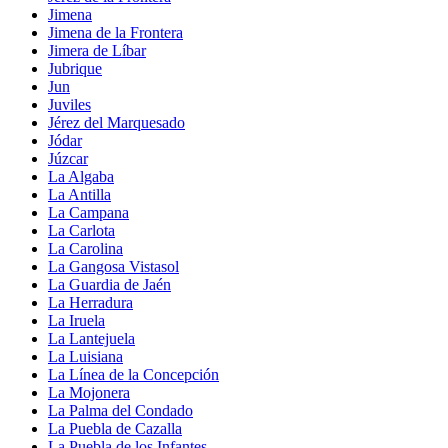
Jimena
Jimena de la Frontera
Jimera de Líbar
Jubrique
Jun
Juviles
Jérez del Marquesado
Jódar
Júzcar
La Algaba
La Antilla
La Campana
La Carlota
La Carolina
La Gangosa Vistasol
La Guardia de Jaén
La Herradura
La Iruela
La Lantejuela
La Luisiana
La Línea de la Concepción
La Mojonera
La Palma del Condado
La Puebla de Cazalla
La Puebla de los Infantes