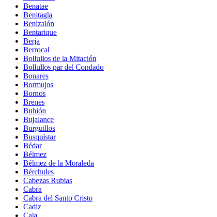
Benatae
Benitagla
Benizalón
Bentarique
Berja
Berrocal
Bollullos de la Mitación
Bollullos par del Condado
Bonares
Bormujos
Bornos
Brenes
Bubión
Bujalance
Burguillos
Busquístar
Bédar
Bélmez
Bélmez de la Moraleda
Bérchules
Cabezas Rubias
Cabra
Cabra del Santo Cristo
Cadiz
Cala