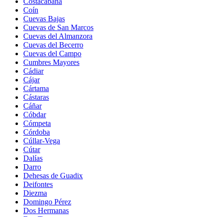
Costacabana
Coín
Cuevas Bajas
Cuevas de San Marcos
Cuevas del Almanzora
Cuevas del Becerro
Cuevas del Campo
Cumbres Mayores
Cádiar
Cájar
Cártama
Cástaras
Cáñar
Cóbdar
Cómpeta
Córdoba
Cúllar-Vega
Cútar
Dalías
Darro
Dehesas de Guadix
Deifontes
Diezma
Domingo Pérez
Dos Hermanas