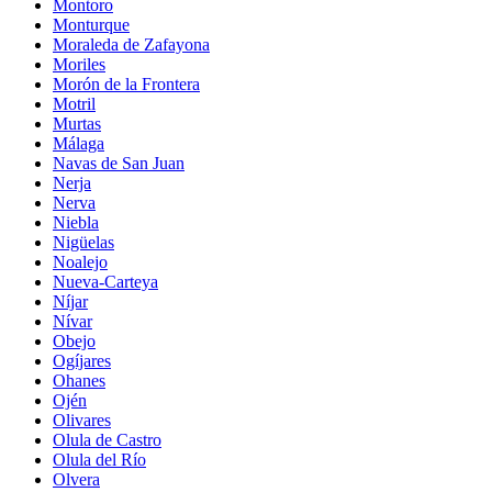
Montoro
Monturque
Moraleda de Zafayona
Moriles
Morón de la Frontera
Motril
Murtas
Málaga
Navas de San Juan
Nerja
Nerva
Niebla
Nigüelas
Noalejo
Nueva-Carteya
Níjar
Nívar
Obejo
Ogíjares
Ohanes
Ojén
Olivares
Olula de Castro
Olula del Río
Olvera