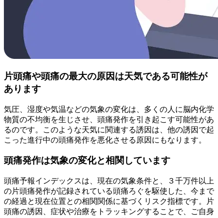
片頭痛や頭痛の最大の原因は天気である可能性が
あります
気圧、湿度や気温などの気象の変化は、多くの人に脳内化学
物質の不均衡を生じさせ、頭痛発作を引き起こす可能性があ
るのです。このような天気に関連する誘因は、他の誘因で起
こった進行中の頭痛発作を悪化させる原因にもなります。
頭痛発作は気象の変化と相関しています
頭痛予報インデックスは、現在の気象条件と、３千万件以上
の片頭痛発作が記録されている頭痛ろぐを駆使した、今まで
の経過と現在位置との相関関係に基づくリスク指標です。片
頭痛の誘因、症状や治療をトラッキングすることで、ご自身