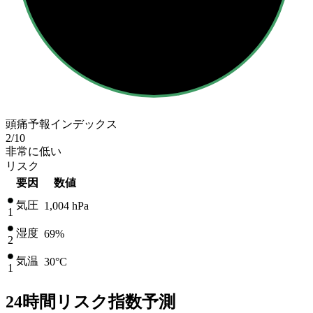
頭痛予報インデックス
2
/10
非常に低い
リスク
要因
数値
気圧
1,004
hPa
1
湿度
69%
2
気温
30
°C
1
24時間リスク指数予測