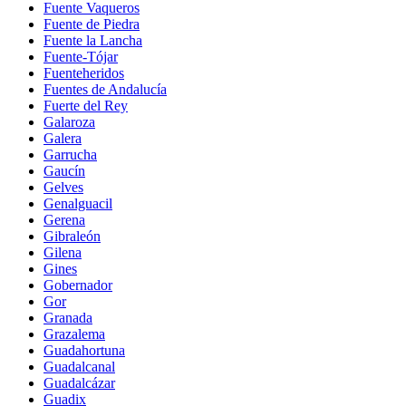
Fuente Vaqueros
Fuente de Piedra
Fuente la Lancha
Fuente-Tójar
Fuenteheridos
Fuentes de Andalucía
Fuerte del Rey
Galaroza
Galera
Garrucha
Gaucín
Gelves
Genalguacil
Gerena
Gibraleón
Gilena
Gines
Gobernador
Gor
Granada
Grazalema
Guadahortuna
Guadalcanal
Guadalcázar
Guadix