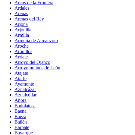
Arcos de la Frontera
Ardales
Arenas
Arenas del Rey
Arjona
Arjonilla
Armilla
Armuña de Almanzora
Aroche
Arquillos
Arriate
Arroyo del Ojanco
Arroyomolinos de León
Atajate
Atarfe
Ayamonte
Aznalcázar
Aznalcóllar
Añora
Badolatosa
Baena
Baeza
Bailén
Barbate
Bayarque