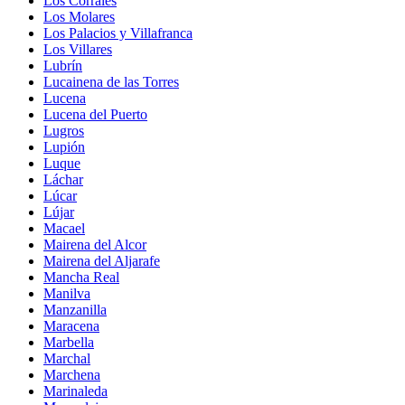
Los Corrales
Los Molares
Los Palacios y Villafranca
Los Villares
Lubrín
Lucainena de las Torres
Lucena
Lucena del Puerto
Lugros
Lupión
Luque
Láchar
Lúcar
Lújar
Macael
Mairena del Alcor
Mairena del Aljarafe
Mancha Real
Manilva
Manzanilla
Maracena
Marbella
Marchal
Marchena
Marinaleda