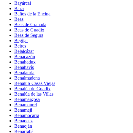
Bayárcal
Baza
Baños de la Encina
Beas
Beas de Granada
Beas de Guadix
Beas de Segura
Begíjar
Beires
Belalcázar
Benacazón
Benahadux
Benahavís
Benalauría
Benalmádena
Benalup-Casas Viejas
Benalúa de Guadix
Benalúa de las Villas
Benamargosa
Benamaurel
Benamejí
Benamocarra
Benaocaz
Benaoján
Benarrabá