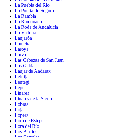
La Puebla del Río
La Puerta de Segura
La Rambla
La Rinconada
La Roda de Andalucía
La Victoria
Lanjarón
Lanteira
Laroya
Larva
Las Cabezas de San Juan
Las Gabias
Laujar de Andarax
Lebrija
Lentegí
Lepe
Linares
Linares de la Sierra
Lobras
Loja
Lopera
Lora de Estepa
Lora del Río
Los Barrios