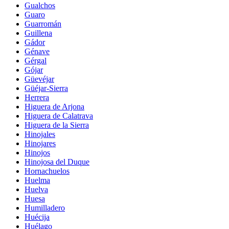
Gualchos
Guaro
Guarromán
Guillena
Gádor
Génave
Gérgal
Gójar
Güevéjar
Güéjar-Sierra
Herrera
Higuera de Arjona
Higuera de Calatrava
Higuera de la Sierra
Hinojales
Hinojares
Hinojos
Hinojosa del Duque
Hornachuelos
Huelma
Huelva
Huesa
Humilladero
Huécija
Huélago