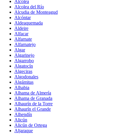
Alcolea
Alcolea del Río
Alcudia de Monteagud
Alcóntar
Aldeaquemada
Aldeire
Alfacar
Alfarnate
Alfarnatejo
Algar
Algarinejo
Algarrobo
Algatocín
Algeciras
Algodonales
Algámitas
Alhabia
Alhama de Almería
Alhama de Granada
Alhaurín de la Torre
Alhaurín el Grande
Alhendín
Alicún
Alicún de Ortega
Aljaraque