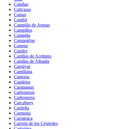
Calañas
Calicasas
Camas
Cambil
Campillo de Arenas
Campillos
Campiña
Campotéjar
Canena
Caniles
Canillas de Aceituno
Canillas de Albaida
Canjáyar
Cantillana
Cantoria
Capileira
Carataunas
Carboneras
Carboneros
Carcabuey
Cardeña
Carmona
Carratraca
Carrión de los Céspedes
Cartajima