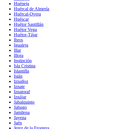
Huéneja
Huércal de Almería
Huércal-Overa
Huéscar
Huétor Santillán
Huétor Vega
Huétor-Tájar
Ibros
Igualeja
Illar
Illora
Instinción
Isla Cristina
Islantilla
Istán
Iznalloz
Iznate
Iznatoraf
Iznájar
Jabalquinto
Jabugo
Jamilena
Jayena
Jaén
Jerez de la Frontera