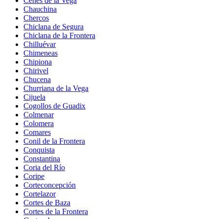
Cenes de la Vega
Chauchina
Chercos
Chiclana de Segura
Chiclana de la Frontera
Chilluévar
Chimeneas
Chipiona
Chirivel
Chucena
Churriana de la Vega
Cijuela
Cogollos de Guadix
Colmenar
Colomera
Comares
Conil de la Frontera
Conquista
Constantina
Coria del Río
Coripe
Corteconcepción
Cortelazor
Cortes de Baza
Cortes de la Frontera