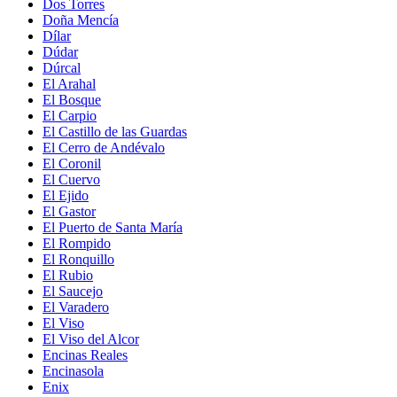
Dos Torres
Doña Mencía
Dílar
Dúdar
Dúrcal
El Arahal
El Bosque
El Carpio
El Castillo de las Guardas
El Cerro de Andévalo
El Coronil
El Cuervo
El Ejido
El Gastor
El Puerto de Santa María
El Rompido
El Ronquillo
El Rubio
El Saucejo
El Varadero
El Viso
El Viso del Alcor
Encinas Reales
Encinasola
Enix