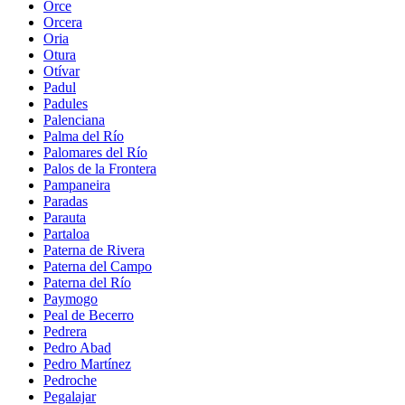
Orce
Orcera
Oria
Otura
Otívar
Padul
Padules
Palenciana
Palma del Río
Palomares del Río
Palos de la Frontera
Pampaneira
Paradas
Parauta
Partaloa
Paterna de Rivera
Paterna del Campo
Paterna del Río
Paymogo
Peal de Becerro
Pedrera
Pedro Abad
Pedro Martínez
Pedroche
Pegalajar