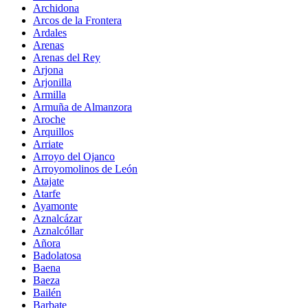
Archidona
Arcos de la Frontera
Ardales
Arenas
Arenas del Rey
Arjona
Arjonilla
Armilla
Armuña de Almanzora
Aroche
Arquillos
Arriate
Arroyo del Ojanco
Arroyomolinos de León
Atajate
Atarfe
Ayamonte
Aznalcázar
Aznalcóllar
Añora
Badolatosa
Baena
Baeza
Bailén
Barbate