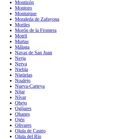
Montizón
Montoro
Monturque
Moraleda de Zafayona
Moriles
Morón de la Frontera
Motril
Murtas
Málaga
Navas de San Juan
Nerja
Nerva
Niebla
Nigüelas
Noalejo
Nueva-Carteya
Níjar
Nívar
Obejo
Ogíjares
Ohanes
Ojén
Olivares
Olula de Castro
Olula del Río