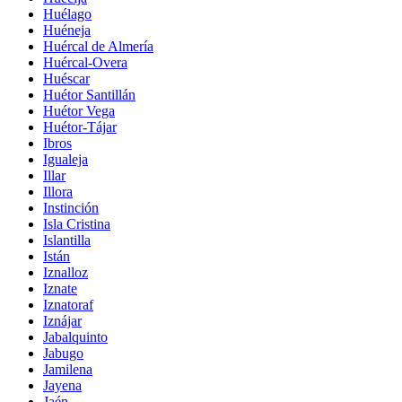
Huélago
Huéneja
Huércal de Almería
Huércal-Overa
Huéscar
Huétor Santillán
Huétor Vega
Huétor-Tájar
Ibros
Igualeja
Illar
Illora
Instinción
Isla Cristina
Islantilla
Istán
Iznalloz
Iznate
Iznatoraf
Iznájar
Jabalquinto
Jabugo
Jamilena
Jayena
Jaén