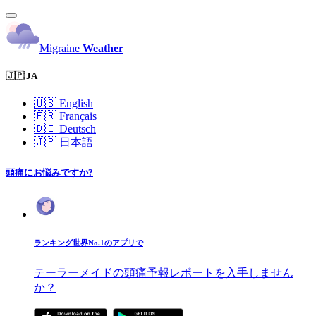
Migraine
Weather
🇯🇵 JA
🇺🇸
English
🇫🇷
Français
🇩🇪
Deutsch
🇯🇵
日本語
頭痛にお悩みですか?
ランキング世界No.1のアプリで
テーラーメイドの頭痛予報レポートを入手しません
か？