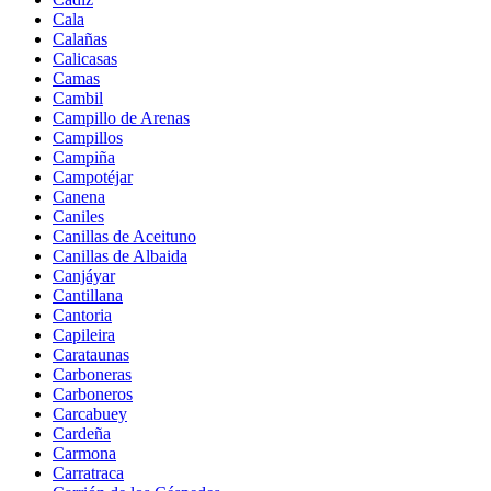
Cala
Calañas
Calicasas
Camas
Cambil
Campillo de Arenas
Campillos
Campiña
Campotéjar
Canena
Caniles
Canillas de Aceituno
Canillas de Albaida
Canjáyar
Cantillana
Cantoria
Capileira
Carataunas
Carboneras
Carboneros
Carcabuey
Cardeña
Carmona
Carratraca