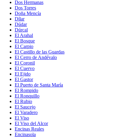
Dos Hermanas
Dos Torres
Doña Mencía
Dílar
Dúdar
Dúrcal
El Arahal
El Bosque
El Carpio
El Castillo de las Guardas
El Cerro de Andévalo
El Coronil
El Cuervo
El Ejido
El Gastor
El Puerto de Santa María
El Rompido
El Ronquillo
El Rubio
El Saucejo
El Varadero
El Viso
El Viso del Alcor
Encinas Reales
Encinasola