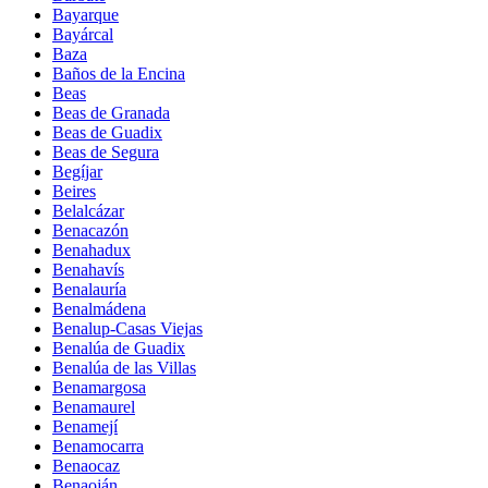
Bayarque
Bayárcal
Baza
Baños de la Encina
Beas
Beas de Granada
Beas de Guadix
Beas de Segura
Begíjar
Beires
Belalcázar
Benacazón
Benahadux
Benahavís
Benalauría
Benalmádena
Benalup-Casas Viejas
Benalúa de Guadix
Benalúa de las Villas
Benamargosa
Benamaurel
Benamejí
Benamocarra
Benaocaz
Benaoján