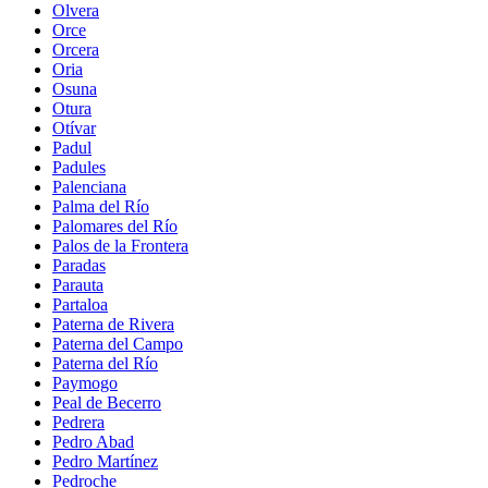
Olvera
Orce
Orcera
Oria
Osuna
Otura
Otívar
Padul
Padules
Palenciana
Palma del Río
Palomares del Río
Palos de la Frontera
Paradas
Parauta
Partaloa
Paterna de Rivera
Paterna del Campo
Paterna del Río
Paymogo
Peal de Becerro
Pedrera
Pedro Abad
Pedro Martínez
Pedroche