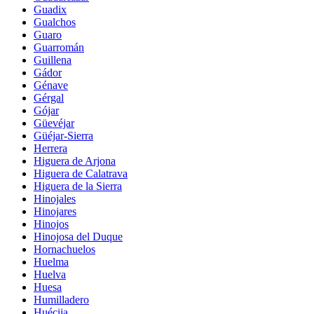
Guadix
Gualchos
Guaro
Guarromán
Guillena
Gádor
Génave
Gérgal
Gójar
Güevéjar
Güéjar-Sierra
Herrera
Higuera de Arjona
Higuera de Calatrava
Higuera de la Sierra
Hinojales
Hinojares
Hinojos
Hinojosa del Duque
Hornachuelos
Huelma
Huelva
Huesa
Humilladero
Huécija