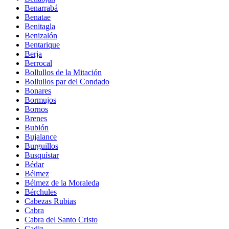
Benarrabá
Benatae
Benitagla
Benizalón
Bentarique
Berja
Berrocal
Bollullos de la Mitación
Bollullos par del Condado
Bonares
Bormujos
Bornos
Brenes
Bubión
Bujalance
Burguillos
Busquístar
Bédar
Bélmez
Bélmez de la Moraleda
Bérchules
Cabezas Rubias
Cabra
Cabra del Santo Cristo
Cadiz