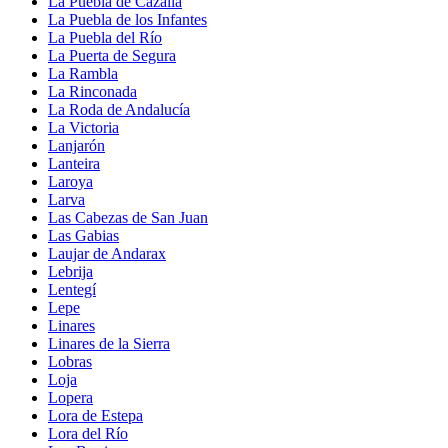
La Puebla de Cazalla
La Puebla de los Infantes
La Puebla del Río
La Puerta de Segura
La Rambla
La Rinconada
La Roda de Andalucía
La Victoria
Lanjarón
Lanteira
Laroya
Larva
Las Cabezas de San Juan
Las Gabias
Laujar de Andarax
Lebrija
Lentegí
Lepe
Linares
Linares de la Sierra
Lobras
Loja
Lopera
Lora de Estepa
Lora del Río