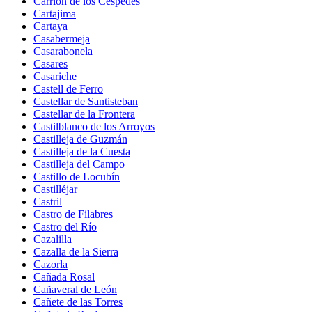
Carrión de los Céspedes
Cartajima
Cartaya
Casabermeja
Casarabonela
Casares
Casariche
Castell de Ferro
Castellar de Santisteban
Castellar de la Frontera
Castilblanco de los Arroyos
Castilleja de Guzmán
Castilleja de la Cuesta
Castilleja del Campo
Castillo de Locubín
Castilléjar
Castril
Castro de Filabres
Castro del Río
Cazalilla
Cazalla de la Sierra
Cazorla
Cañada Rosal
Cañaveral de León
Cañete de las Torres