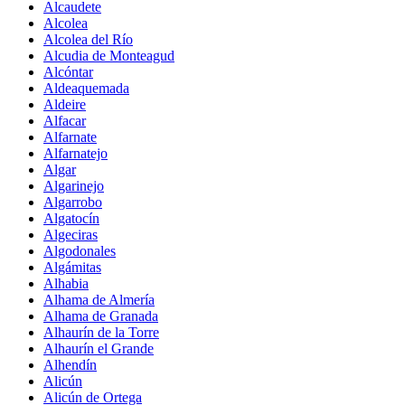
Alcaudete
Alcolea
Alcolea del Río
Alcudia de Monteagud
Alcóntar
Aldeaquemada
Aldeire
Alfacar
Alfarnate
Alfarnatejo
Algar
Algarinejo
Algarrobo
Algatocín
Algeciras
Algodonales
Algámitas
Alhabia
Alhama de Almería
Alhama de Granada
Alhaurín de la Torre
Alhaurín el Grande
Alhendín
Alicún
Alicún de Ortega