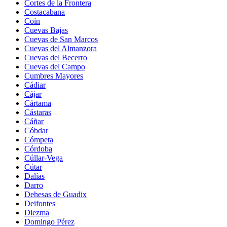
Cortes de la Frontera
Costacabana
Coín
Cuevas Bajas
Cuevas de San Marcos
Cuevas del Almanzora
Cuevas del Becerro
Cuevas del Campo
Cumbres Mayores
Cádiar
Cájar
Cártama
Cástaras
Cáñar
Cóbdar
Cómpeta
Córdoba
Cúllar-Vega
Cútar
Dalías
Darro
Dehesas de Guadix
Deifontes
Diezma
Domingo Pérez