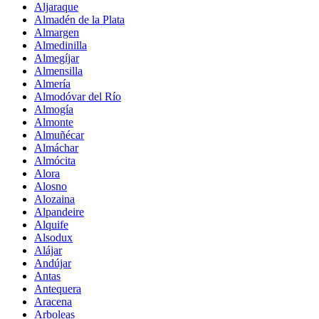
Aljaraque
Almadén de la Plata
Almargen
Almedinilla
Almegíjar
Almensilla
Almería
Almodóvar del Río
Almogía
Almonte
Almuñécar
Almáchar
Almócita
Alora
Alosno
Alozaina
Alpandeire
Alquife
Alsodux
Alájar
Andújar
Antas
Antequera
Aracena
Arboleas