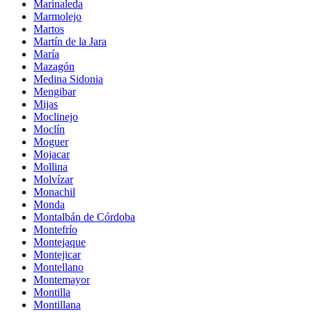
Marinaleda
Marmolejo
Martos
Martín de la Jara
María
Mazagón
Medina Sidonia
Mengibar
Mijas
Moclinejo
Moclín
Moguer
Mojacar
Mollina
Molvízar
Monachil
Monda
Montalbán de Córdoba
Montefrío
Montejaque
Montejicar
Montellano
Montemayor
Montilla
Montillana