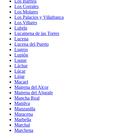
Los Barrios
Los Corrales
Los Molares
Los Palacios y Villafranca
Los Villares
Lubrín
Lucainena de las Torres
Lucena
Lucena del Puerto
Lugros
Lupión
Luque
Láchar
Lúcar
Lújar
Macael
Mairena del Alcor
Mairena del Aljarafe
Mancha Real
Manilva
Manzanilla
Maracena
Marbella
Marchal
Marchena