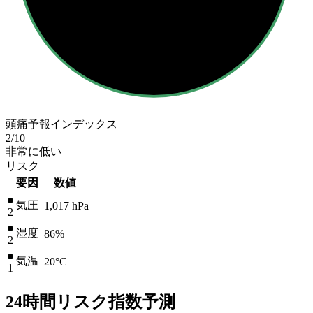
頭痛予報インデックス
2
/10
非常に低い
リスク
要因
数値
気圧
1,017
hPa
2
湿度
86%
2
気温
20
°C
1
24時間リスク指数予測