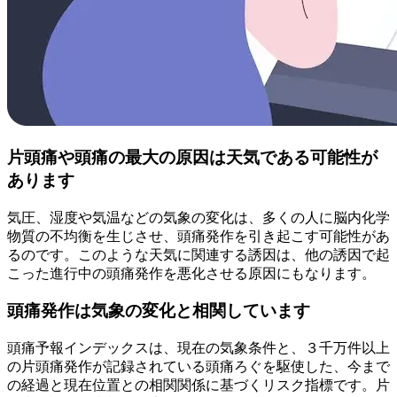
片頭痛や頭痛の最大の原因は天気である可能性が
あります
気圧、湿度や気温などの気象の変化は、多くの人に脳内化学
物質の不均衡を生じさせ、頭痛発作を引き起こす可能性があ
るのです。このような天気に関連する誘因は、他の誘因で起
こった進行中の頭痛発作を悪化させる原因にもなります。
頭痛発作は気象の変化と相関しています
頭痛予報インデックスは、現在の気象条件と、３千万件以上
の片頭痛発作が記録されている頭痛ろぐを駆使した、今まで
の経過と現在位置との相関関係に基づくリスク指標です。片