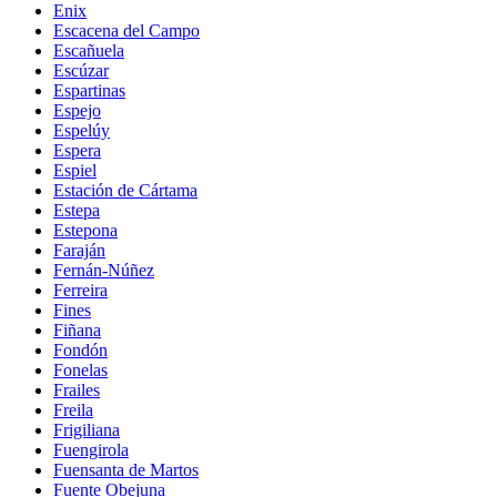
Enix
Escacena del Campo
Escañuela
Escúzar
Espartinas
Espejo
Espelúy
Espera
Espiel
Estación de Cártama
Estepa
Estepona
Faraján
Fernán-Núñez
Ferreira
Fines
Fiñana
Fondón
Fonelas
Frailes
Freila
Frigiliana
Fuengirola
Fuensanta de Martos
Fuente Obejuna