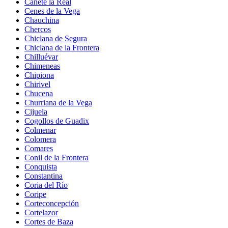
Cañete la Real
Cenes de la Vega
Chauchina
Chercos
Chiclana de Segura
Chiclana de la Frontera
Chilluévar
Chimeneas
Chipiona
Chirivel
Chucena
Churriana de la Vega
Cijuela
Cogollos de Guadix
Colmenar
Colomera
Comares
Conil de la Frontera
Conquista
Constantina
Coria del Río
Coripe
Corteconcepción
Cortelazor
Cortes de Baza