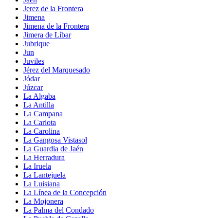
Jerez de la Frontera
Jimena
Jimena de la Frontera
Jimera de Líbar
Jubrique
Jun
Juviles
Jérez del Marquesado
Jódar
Júzcar
La Algaba
La Antilla
La Campana
La Carlota
La Carolina
La Gangosa Vistasol
La Guardia de Jaén
La Herradura
La Iruela
La Lantejuela
La Luisiana
La Línea de la Concepción
La Mojonera
La Palma del Condado