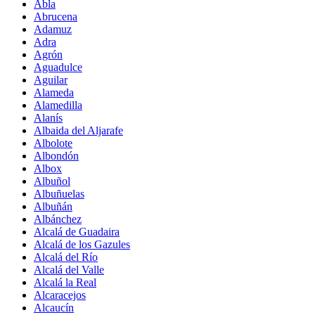
Abla
Abrucena
Adamuz
Adra
Agrón
Aguadulce
Aguilar
Alameda
Alamedilla
Alanís
Albaida del Aljarafe
Albolote
Albondón
Albox
Albuñol
Albuñuelas
Albuñán
Albánchez
Alcalá de Guadaira
Alcalá de los Gazules
Alcalá del Río
Alcalá del Valle
Alcalá la Real
Alcaracejos
Alcaucín