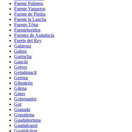
Fuente Palmera
Fuente Vaqueros
Fuente de Piedra
Fuente la Lancha
Fuente-Tójar
Fuenteheridos
Fuentes de Andalucía
Fuerte del Rey
Galaroza
Galera
Garrucha
Gaucín
Gelves
Genalguacil
Gerena
Gibraleón
Gilena
Gines
Gobernador
Gor
Granada
Grazalema
Guadahortuna
Guadalcanal
Guadalcázar