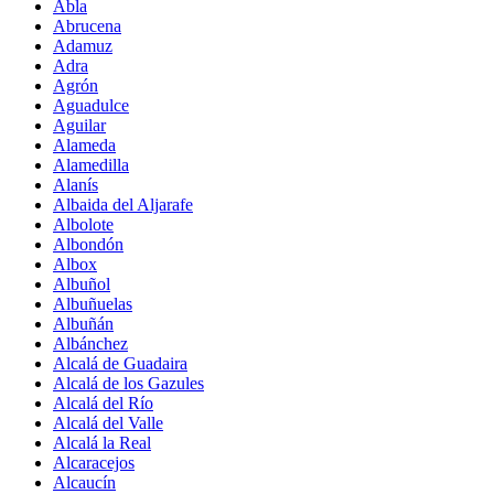
Abla
Abrucena
Adamuz
Adra
Agrón
Aguadulce
Aguilar
Alameda
Alamedilla
Alanís
Albaida del Aljarafe
Albolote
Albondón
Albox
Albuñol
Albuñuelas
Albuñán
Albánchez
Alcalá de Guadaira
Alcalá de los Gazules
Alcalá del Río
Alcalá del Valle
Alcalá la Real
Alcaracejos
Alcaucín