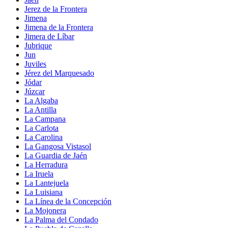
Jerez de la Frontera
Jimena
Jimena de la Frontera
Jimera de Líbar
Jubrique
Jun
Juviles
Jérez del Marquesado
Jódar
Júzcar
La Algaba
La Antilla
La Campana
La Carlota
La Carolina
La Gangosa Vistasol
La Guardia de Jaén
La Herradura
La Iruela
La Lantejuela
La Luisiana
La Línea de la Concepción
La Mojonera
La Palma del Condado