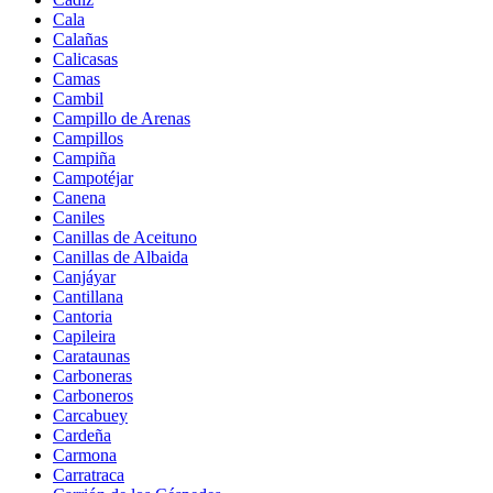
Cala
Calañas
Calicasas
Camas
Cambil
Campillo de Arenas
Campillos
Campiña
Campotéjar
Canena
Caniles
Canillas de Aceituno
Canillas de Albaida
Canjáyar
Cantillana
Cantoria
Capileira
Carataunas
Carboneras
Carboneros
Carcabuey
Cardeña
Carmona
Carratraca