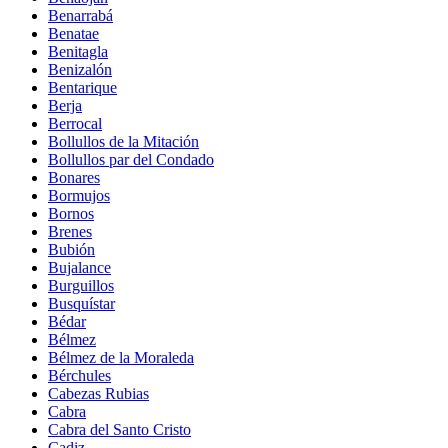
Benarrabá
Benatae
Benitagla
Benizalón
Bentarique
Berja
Berrocal
Bollullos de la Mitación
Bollullos par del Condado
Bonares
Bormujos
Bornos
Brenes
Bubión
Bujalance
Burguillos
Busquístar
Bédar
Bélmez
Bélmez de la Moraleda
Bérchules
Cabezas Rubias
Cabra
Cabra del Santo Cristo
Cadiz