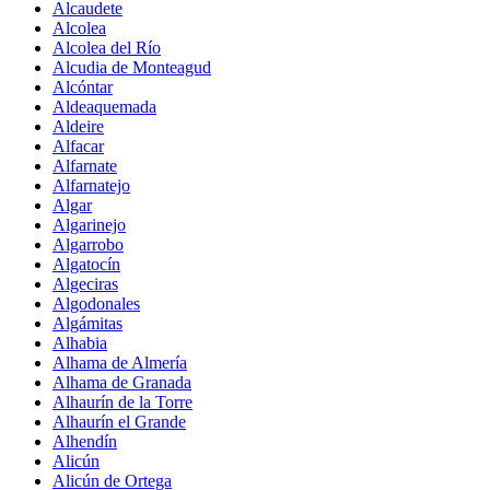
Alcaudete
Alcolea
Alcolea del Río
Alcudia de Monteagud
Alcóntar
Aldeaquemada
Aldeire
Alfacar
Alfarnate
Alfarnatejo
Algar
Algarinejo
Algarrobo
Algatocín
Algeciras
Algodonales
Algámitas
Alhabia
Alhama de Almería
Alhama de Granada
Alhaurín de la Torre
Alhaurín el Grande
Alhendín
Alicún
Alicún de Ortega