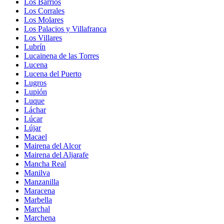
Los Barrios
Los Corrales
Los Molares
Los Palacios y Villafranca
Los Villares
Lubrín
Lucainena de las Torres
Lucena
Lucena del Puerto
Lugros
Lupión
Luque
Láchar
Lúcar
Lújar
Macael
Mairena del Alcor
Mairena del Aljarafe
Mancha Real
Manilva
Manzanilla
Maracena
Marbella
Marchal
Marchena