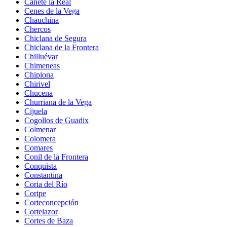
Cañete la Real
Cenes de la Vega
Chauchina
Chercos
Chiclana de Segura
Chiclana de la Frontera
Chilluévar
Chimeneas
Chipiona
Chirivel
Chucena
Churriana de la Vega
Cijuela
Cogollos de Guadix
Colmenar
Colomera
Comares
Conil de la Frontera
Conquista
Constantina
Coria del Río
Coripe
Corteconcepción
Cortelazor
Cortes de Baza