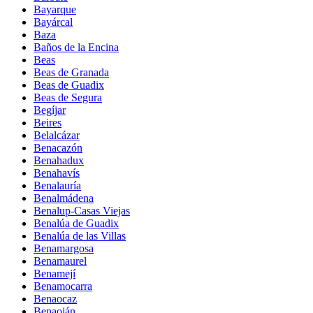
Bayarque
Bayárcal
Baza
Baños de la Encina
Beas
Beas de Granada
Beas de Guadix
Beas de Segura
Begíjar
Beires
Belalcázar
Benacazón
Benahadux
Benahavís
Benalauría
Benalmádena
Benalup-Casas Viejas
Benalúa de Guadix
Benalúa de las Villas
Benamargosa
Benamaurel
Benamejí
Benamocarra
Benaocaz
Benaoján