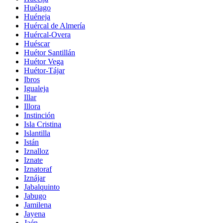
Huélago
Huéneja
Huércal de Almería
Huércal-Overa
Huéscar
Huétor Santillán
Huétor Vega
Huétor-Tájar
Ibros
Igualeja
Illar
Illora
Instinción
Isla Cristina
Islantilla
Istán
Iznalloz
Iznate
Iznatoraf
Iznájar
Jabalquinto
Jabugo
Jamilena
Jayena
Jaén