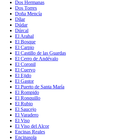
Dos Hermanas
Dos Torres
Doña Mencía
Dílar
Dúdar
Dúrcal
El Arahal
El Bosque
El Carpio
El Castillo de las Guardas
El Cerro de Andévalo
El Coronil
El Cuervo
El Ejido
El Gastor
El Puerto de Santa María
El Rompido
El Ronquillo
El Rubio
El Saucejo
El Varadero
El Viso
El Viso del Alcor
Encinas Reales
Encinasola