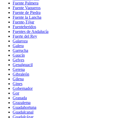
Fuente Palmera
Fuente Vaqueros
Fuente de Piedra
Fuente la Lancha
Fuente-Tójar
Fuenteheridos
Fuentes de Andalucía
Fuerte del Rey
Galaroza
Galera
Garrucha
Gaucín
Gelves
Genalguacil
Gerena
Gibraleón
Gilena
Gines
Gobernador
Gor
Granada
Grazalema
Guadahortuna
Guadalcanal
Guadalcázar