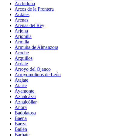
Archidona
Arcos de la Frontera
Ardales
Arenas
Arenas del Rey
Arjona
Arjonilla
Armilla
Armuña de Almanzora
Aroche
Arquillos
Arriate
Arroyo del Ojanco
Arroyomolinos de León
Atajate
Atarfe
Ayamonte
Aznalcázar
Aznalcóllar
Añora
Badolatosa
Baena
Baeza
Bailén
Barbate