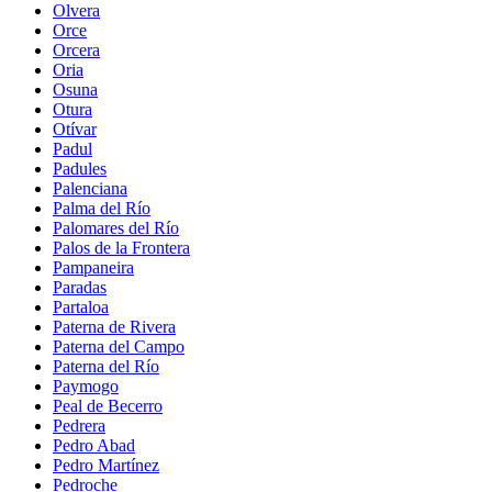
Olvera
Orce
Orcera
Oria
Osuna
Otura
Otívar
Padul
Padules
Palenciana
Palma del Río
Palomares del Río
Palos de la Frontera
Pampaneira
Paradas
Partaloa
Paterna de Rivera
Paterna del Campo
Paterna del Río
Paymogo
Peal de Becerro
Pedrera
Pedro Abad
Pedro Martínez
Pedroche