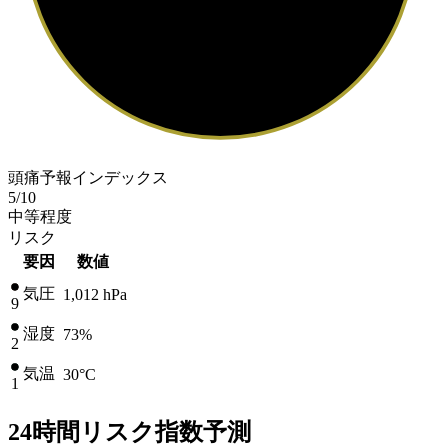
頭痛予報インデックス
5
/10
中等程度
リスク
要因
数値
気圧
1,012
hPa
9
湿度
73%
2
気温
30
°C
1
24時間リスク指数予測