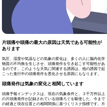
片頭痛や頭痛の最大の原因は天気である可能性が
あります
気圧、湿度や気温などの気象の変化は、多くの人に脳内化学
物質の不均衡を生じさせ、頭痛発作を引き起こす可能性があ
るのです。このような天気に関連する誘因は、他の誘因で起
こった進行中の頭痛発作を悪化させる原因にもなります。
頭痛発作は気象の変化と相関しています
頭痛予報インデックスは、現在の気象条件と、３千万件以上
の片頭痛発作が記録されている頭痛ろぐを駆使した、今まで
の経過と現在位置との相関関係に基づくリスク指標です。片