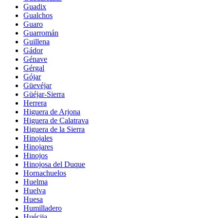
Guadix
Gualchos
Guaro
Guarromán
Guillena
Gádor
Génave
Gérgal
Gójar
Güevéjar
Güéjar-Sierra
Herrera
Higuera de Arjona
Higuera de Calatrava
Higuera de la Sierra
Hinojales
Hinojares
Hinojos
Hinojosa del Duque
Hornachuelos
Huelma
Huelva
Huesa
Humilladero
Huécija