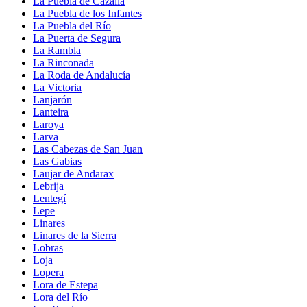
La Puebla de Cazalla
La Puebla de los Infantes
La Puebla del Río
La Puerta de Segura
La Rambla
La Rinconada
La Roda de Andalucía
La Victoria
Lanjarón
Lanteira
Laroya
Larva
Las Cabezas de San Juan
Las Gabias
Laujar de Andarax
Lebrija
Lentegí
Lepe
Linares
Linares de la Sierra
Lobras
Loja
Lopera
Lora de Estepa
Lora del Río