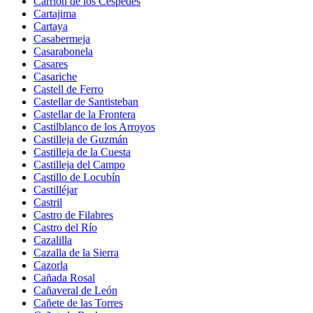
Carrión de los Céspedes
Cartajima
Cartaya
Casabermeja
Casarabonela
Casares
Casariche
Castell de Ferro
Castellar de Santisteban
Castellar de la Frontera
Castilblanco de los Arroyos
Castilleja de Guzmán
Castilleja de la Cuesta
Castilleja del Campo
Castillo de Locubín
Castilléjar
Castril
Castro de Filabres
Castro del Río
Cazalilla
Cazalla de la Sierra
Cazorla
Cañada Rosal
Cañaveral de León
Cañete de las Torres