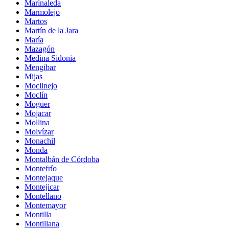
Marinaleda
Marmolejo
Martos
Martín de la Jara
María
Mazagón
Medina Sidonia
Mengibar
Mijas
Moclinejo
Moclín
Moguer
Mojacar
Mollina
Molvízar
Monachil
Monda
Montalbán de Córdoba
Montefrío
Montejaque
Montejicar
Montellano
Montemayor
Montilla
Montillana