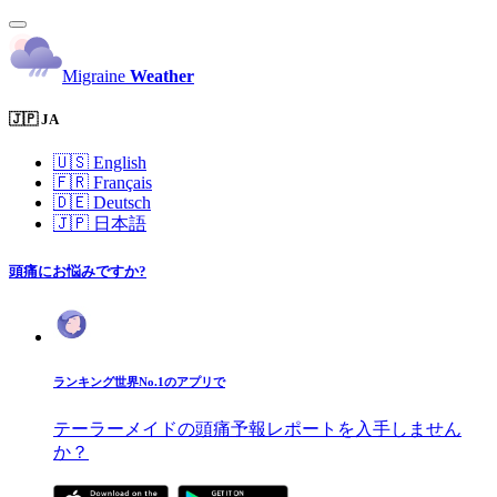
Migraine
Weather
🇯🇵 JA
🇺🇸
English
🇫🇷
Français
🇩🇪
Deutsch
🇯🇵
日本語
頭痛にお悩みですか?
ランキング世界No.1のアプリで
テーラーメイドの頭痛予報レポートを入手しません
か？