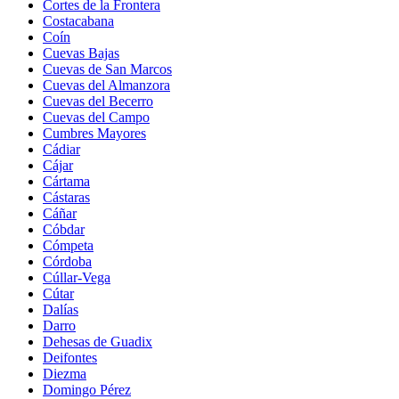
Cortes de la Frontera
Costacabana
Coín
Cuevas Bajas
Cuevas de San Marcos
Cuevas del Almanzora
Cuevas del Becerro
Cuevas del Campo
Cumbres Mayores
Cádiar
Cájar
Cártama
Cástaras
Cáñar
Cóbdar
Cómpeta
Córdoba
Cúllar-Vega
Cútar
Dalías
Darro
Dehesas de Guadix
Deifontes
Diezma
Domingo Pérez