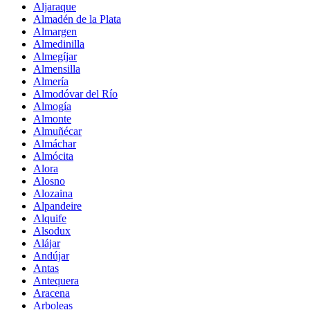
Aljaraque
Almadén de la Plata
Almargen
Almedinilla
Almegíjar
Almensilla
Almería
Almodóvar del Río
Almogía
Almonte
Almuñécar
Almáchar
Almócita
Alora
Alosno
Alozaina
Alpandeire
Alquife
Alsodux
Alájar
Andújar
Antas
Antequera
Aracena
Arboleas