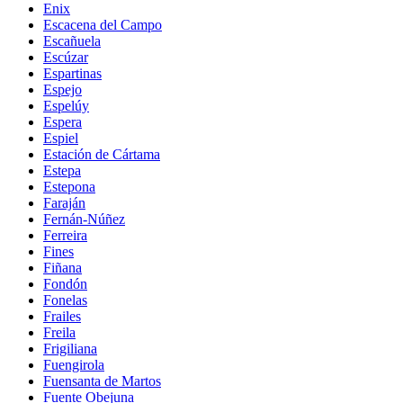
Enix
Escacena del Campo
Escañuela
Escúzar
Espartinas
Espejo
Espelúy
Espera
Espiel
Estación de Cártama
Estepa
Estepona
Faraján
Fernán-Núñez
Ferreira
Fines
Fiñana
Fondón
Fonelas
Frailes
Freila
Frigiliana
Fuengirola
Fuensanta de Martos
Fuente Obejuna