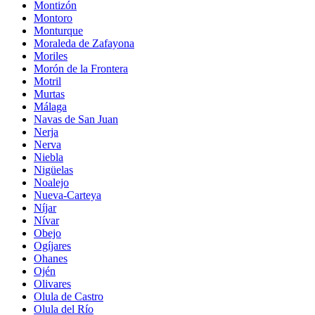
Montizón
Montoro
Monturque
Moraleda de Zafayona
Moriles
Morón de la Frontera
Motril
Murtas
Málaga
Navas de San Juan
Nerja
Nerva
Niebla
Nigüelas
Noalejo
Nueva-Carteya
Níjar
Nívar
Obejo
Ogíjares
Ohanes
Ojén
Olivares
Olula de Castro
Olula del Río