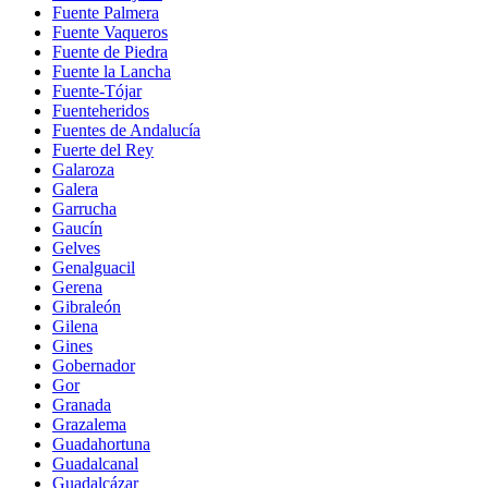
Fuente Palmera
Fuente Vaqueros
Fuente de Piedra
Fuente la Lancha
Fuente-Tójar
Fuenteheridos
Fuentes de Andalucía
Fuerte del Rey
Galaroza
Galera
Garrucha
Gaucín
Gelves
Genalguacil
Gerena
Gibraleón
Gilena
Gines
Gobernador
Gor
Granada
Grazalema
Guadahortuna
Guadalcanal
Guadalcázar