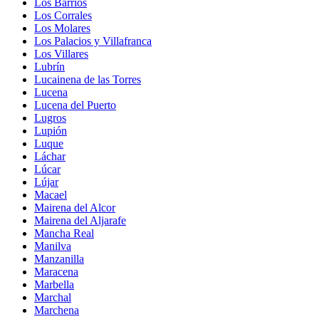
Los Barrios
Los Corrales
Los Molares
Los Palacios y Villafranca
Los Villares
Lubrín
Lucainena de las Torres
Lucena
Lucena del Puerto
Lugros
Lupión
Luque
Láchar
Lúcar
Lújar
Macael
Mairena del Alcor
Mairena del Aljarafe
Mancha Real
Manilva
Manzanilla
Maracena
Marbella
Marchal
Marchena