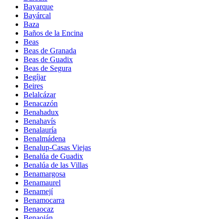
Bayarque
Bayárcal
Baza
Baños de la Encina
Beas
Beas de Granada
Beas de Guadix
Beas de Segura
Begíjar
Beires
Belalcázar
Benacazón
Benahadux
Benahavís
Benalauría
Benalmádena
Benalup-Casas Viejas
Benalúa de Guadix
Benalúa de las Villas
Benamargosa
Benamaurel
Benamejí
Benamocarra
Benaocaz
Benaoján