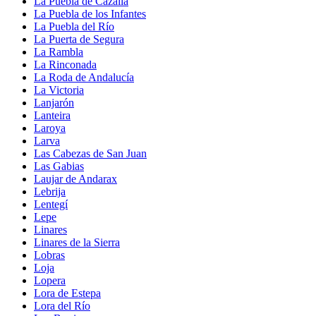
La Puebla de Cazalla
La Puebla de los Infantes
La Puebla del Río
La Puerta de Segura
La Rambla
La Rinconada
La Roda de Andalucía
La Victoria
Lanjarón
Lanteira
Laroya
Larva
Las Cabezas de San Juan
Las Gabias
Laujar de Andarax
Lebrija
Lentegí
Lepe
Linares
Linares de la Sierra
Lobras
Loja
Lopera
Lora de Estepa
Lora del Río