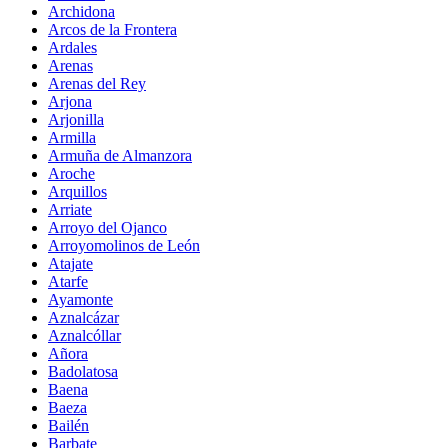
Archidona
Arcos de la Frontera
Ardales
Arenas
Arenas del Rey
Arjona
Arjonilla
Armilla
Armuña de Almanzora
Aroche
Arquillos
Arriate
Arroyo del Ojanco
Arroyomolinos de León
Atajate
Atarfe
Ayamonte
Aznalcázar
Aznalcóllar
Añora
Badolatosa
Baena
Baeza
Bailén
Barbate