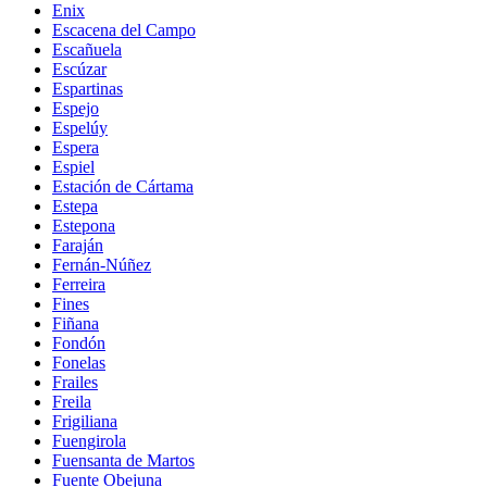
Enix
Escacena del Campo
Escañuela
Escúzar
Espartinas
Espejo
Espelúy
Espera
Espiel
Estación de Cártama
Estepa
Estepona
Faraján
Fernán-Núñez
Ferreira
Fines
Fiñana
Fondón
Fonelas
Frailes
Freila
Frigiliana
Fuengirola
Fuensanta de Martos
Fuente Obejuna