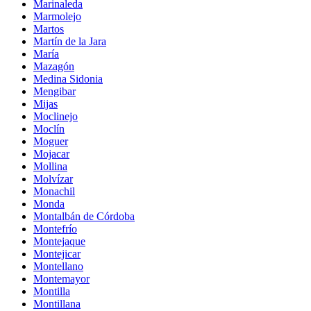
Marinaleda
Marmolejo
Martos
Martín de la Jara
María
Mazagón
Medina Sidonia
Mengibar
Mijas
Moclinejo
Moclín
Moguer
Mojacar
Mollina
Molvízar
Monachil
Monda
Montalbán de Córdoba
Montefrío
Montejaque
Montejicar
Montellano
Montemayor
Montilla
Montillana