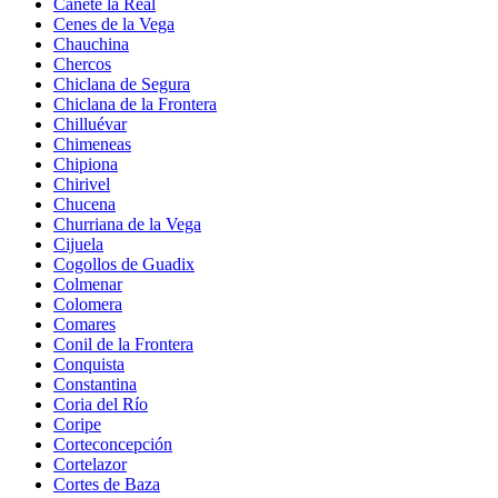
Cañete la Real
Cenes de la Vega
Chauchina
Chercos
Chiclana de Segura
Chiclana de la Frontera
Chilluévar
Chimeneas
Chipiona
Chirivel
Chucena
Churriana de la Vega
Cijuela
Cogollos de Guadix
Colmenar
Colomera
Comares
Conil de la Frontera
Conquista
Constantina
Coria del Río
Coripe
Corteconcepción
Cortelazor
Cortes de Baza