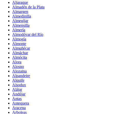
Aljaraque
Almadén de la Plata
Almargen
Almedinilla
Almegíjar
Almensilla
Almería
Almodóvar del Río
Almogía
Almonte
Almuñécar
Almáchar
Almócita
Alora
Alosno
Alozaina
Alpandeire
Alquife
Alsodux
Alájar
Andújar
Antas
Antequera
Aracena
Arboleas