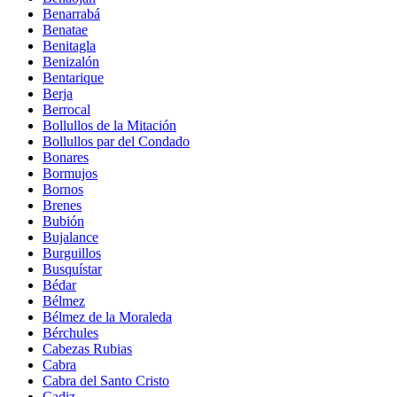
Benarrabá
Benatae
Benitagla
Benizalón
Bentarique
Berja
Berrocal
Bollullos de la Mitación
Bollullos par del Condado
Bonares
Bormujos
Bornos
Brenes
Bubión
Bujalance
Burguillos
Busquístar
Bédar
Bélmez
Bélmez de la Moraleda
Bérchules
Cabezas Rubias
Cabra
Cabra del Santo Cristo
Cadiz