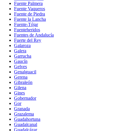
Fuente Palmera
Fuente Vaqueros
Fuente de Piedra
Fuente la Lancha
Fuente-Tójar
Fuenteheridos
Fuentes de Andalucía
Fuerte del Rey
Galaroza
Galera
Garrucha
Gaucín
Gelves
Genalguacil
Gerena
Gibraleón
Gilena
Gines
Gobernador
Gor
Granada
Grazalema
Guadahortuna
Guadalcanal
Guadalcázar