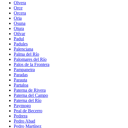
Olvera
Orce
Orcera
Oria
Osuna
Otura
Otívar
Padul
Padules
Palenciana
Palma del Río
Palomares del Río
Palos de la Frontera
Pampaneira
Paradas
Parauta
Partaloa
Paterna de Rivera
Paterna del Campo
Paterna del Río
Paymogo
Peal de Becerro
Pedrera
Pedro Abad
Pedro Martínez