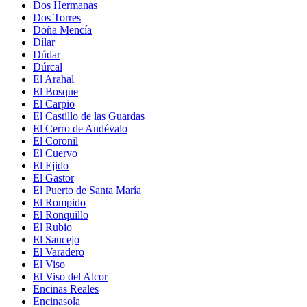
Dos Hermanas
Dos Torres
Doña Mencía
Dílar
Dúdar
Dúrcal
El Arahal
El Bosque
El Carpio
El Castillo de las Guardas
El Cerro de Andévalo
El Coronil
El Cuervo
El Ejido
El Gastor
El Puerto de Santa María
El Rompido
El Ronquillo
El Rubio
El Saucejo
El Varadero
El Viso
El Viso del Alcor
Encinas Reales
Encinasola