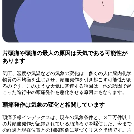
片頭痛や頭痛の最大の原因は天気である可能性が
あります
気圧、湿度や気温などの気象の変化は、多くの人に脳内化学
物質の不均衡を生じさせ、頭痛発作を引き起こす可能性があ
るのです。このような天気に関連する誘因は、他の誘因で起
こった進行中の頭痛発作を悪化させる原因にもなります。
頭痛発作は気象の変化と相関しています
頭痛予報インデックスは、現在の気象条件と、３千万件以上
の片頭痛発作が記録されている頭痛ろぐを駆使した、今まで
の経過と現在位置との相関関係に基づくリスク指標です。片