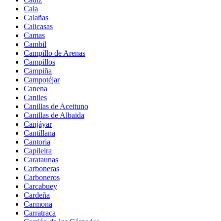
Cala
Calañas
Calicasas
Camas
Cambil
Campillo de Arenas
Campillos
Campiña
Campotéjar
Canena
Caniles
Canillas de Aceituno
Canillas de Albaida
Canjáyar
Cantillana
Cantoria
Capileira
Carataunas
Carboneras
Carboneros
Carcabuey
Cardeña
Carmona
Carratraca