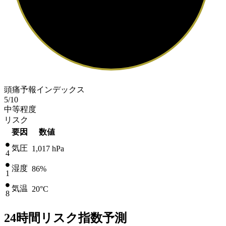
頭痛予報インデックス
5
/10
中等程度
リスク
要因
数値
気圧
1,017
hPa
4
湿度
86%
1
気温
20
°C
8
24時間リスク指数予測