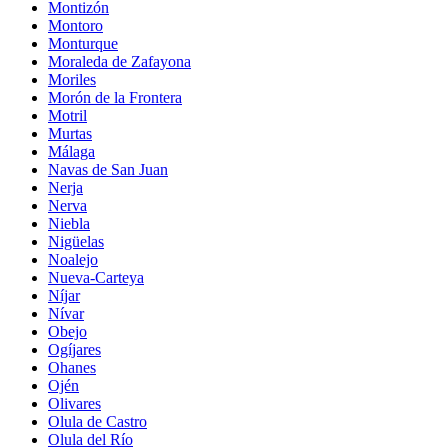
Montizón
Montoro
Monturque
Moraleda de Zafayona
Moriles
Morón de la Frontera
Motril
Murtas
Málaga
Navas de San Juan
Nerja
Nerva
Niebla
Nigüelas
Noalejo
Nueva-Carteya
Níjar
Nívar
Obejo
Ogíjares
Ohanes
Ojén
Olivares
Olula de Castro
Olula del Río