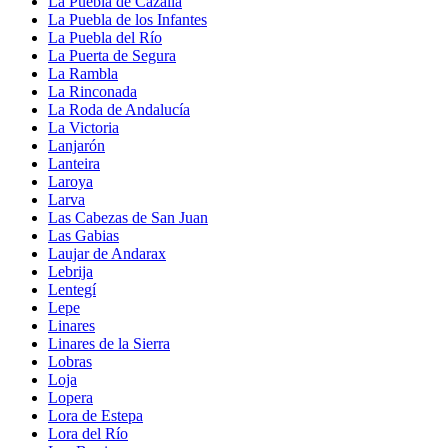
La Puebla de Cazalla
La Puebla de los Infantes
La Puebla del Río
La Puerta de Segura
La Rambla
La Rinconada
La Roda de Andalucía
La Victoria
Lanjarón
Lanteira
Laroya
Larva
Las Cabezas de San Juan
Las Gabias
Laujar de Andarax
Lebrija
Lentegí
Lepe
Linares
Linares de la Sierra
Lobras
Loja
Lopera
Lora de Estepa
Lora del Río