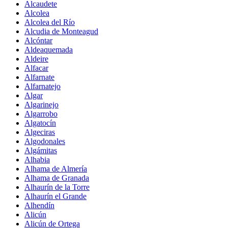
Alcaudete
Alcolea
Alcolea del Río
Alcudia de Monteagud
Alcóntar
Aldeaquemada
Aldeire
Alfacar
Alfarnate
Alfarnatejo
Algar
Algarinejo
Algarrobo
Algatocín
Algeciras
Algodonales
Algámitas
Alhabia
Alhama de Almería
Alhama de Granada
Alhaurín de la Torre
Alhaurín el Grande
Alhendín
Alicún
Alicún de Ortega