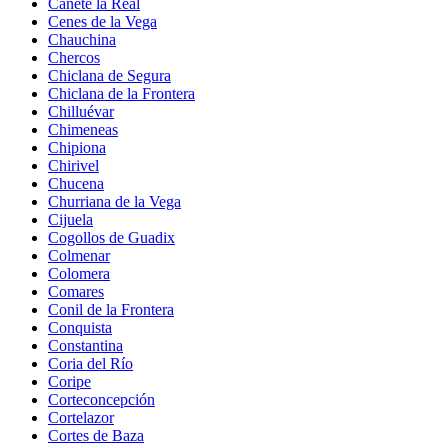
Cañete la Real
Cenes de la Vega
Chauchina
Chercos
Chiclana de Segura
Chiclana de la Frontera
Chilluévar
Chimeneas
Chipiona
Chirivel
Chucena
Churriana de la Vega
Cijuela
Cogollos de Guadix
Colmenar
Colomera
Comares
Conil de la Frontera
Conquista
Constantina
Coria del Río
Coripe
Corteconcepción
Cortelazor
Cortes de Baza