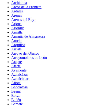
Archidona
Arcos de la Frontera
Ardales
Arenas
Arenas del Rey
Arjona
Arjonilla
Armilla
Armuña de Almanzora
Aroche
Arquillos
Arriate
Arroyo del Ojanco
Arroyomolinos de León
Atajate
Atarfe
Ayamonte
Aznalcázar
Aznalcóllar
Añora
Badolatosa
Baena
Baeza
Bailén
Barbate