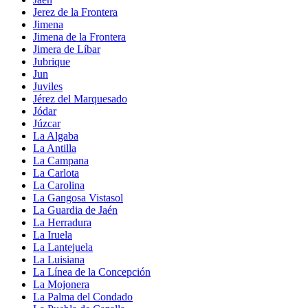
Jerez de la Frontera
Jimena
Jimena de la Frontera
Jimera de Líbar
Jubrique
Jun
Juviles
Jérez del Marquesado
Jódar
Júzcar
La Algaba
La Antilla
La Campana
La Carlota
La Carolina
La Gangosa Vistasol
La Guardia de Jaén
La Herradura
La Iruela
La Lantejuela
La Luisiana
La Línea de la Concepción
La Mojonera
La Palma del Condado