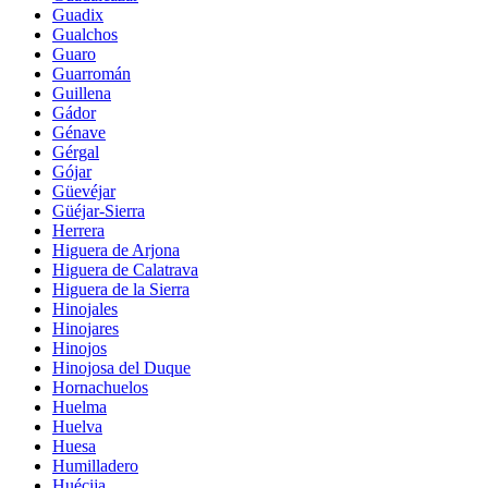
Guadix
Gualchos
Guaro
Guarromán
Guillena
Gádor
Génave
Gérgal
Gójar
Güevéjar
Güéjar-Sierra
Herrera
Higuera de Arjona
Higuera de Calatrava
Higuera de la Sierra
Hinojales
Hinojares
Hinojos
Hinojosa del Duque
Hornachuelos
Huelma
Huelva
Huesa
Humilladero
Huécija