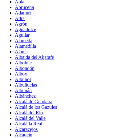
Abla
Abrucena
Adamuz
Adra
Agrón
Aguadulce
Aguilar
Alameda
Alamedilla
Alanís
Albaida del Aljarafe
Albolote
Albondón
Albox
Albuñol
Albuñuelas
Albuñán
Albánchez
Alcalá de Guadaira
Alcalá de los Gazules
Alcalá del Río
Alcalá del Valle
Alcalá la Real
Alcaracejos
Alcaucín