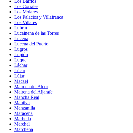
Los Barrios
Los Corrales
Los Molares
Los Palacios y Villafranca
Los Villares
Lubrín
Lucainena de las Torres
Lucena
Lucena del Puerto
Lugros
Lupión
Luque
Láchar
Lúcar
Lújar
Macael
Mairena del Alcor
Mairena del Aljarafe
Mancha Real
Manilva
Manzanilla
Maracena
Marbella
Marchal
Marchena