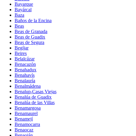
Bayarque
Bayárcal
Baza
Baños de la Encina
Beas
Beas de Granada
Beas de Guadix
Beas de Segura
Begíjar
Beires
Belalcázar
Benacazón
Benahadux
Benahavís
Benalauría
Benalmádena
Benalup-Casas Viejas
Benalúa de Guadix
Benalúa de las Villas
Benamargosa
Benamaurel
Benamejí
Benamocarra
Benaocaz
Benaoján