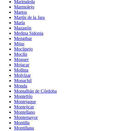
Marinaleda
Marmolejo
Martos
Martín de la Jara
María
Mazagón
Medina Sidonia
Mengibar
Mijas
Moclinejo
Moclín
Moguer
Mojacar
Mollina
Molvízar
Monachil
Monda
Montalbán de Córdoba
Montefrío
Montejaque
Montejicar
Montellano
Montemayor
Montilla
Montillana