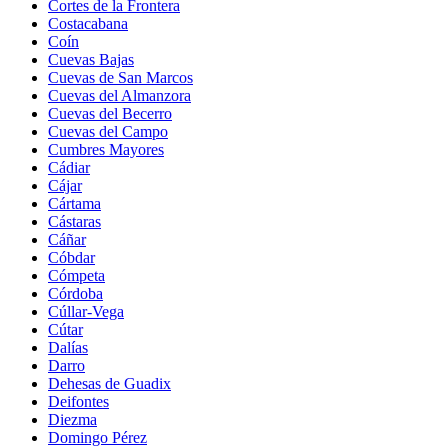
Cortes de la Frontera
Costacabana
Coín
Cuevas Bajas
Cuevas de San Marcos
Cuevas del Almanzora
Cuevas del Becerro
Cuevas del Campo
Cumbres Mayores
Cádiar
Cájar
Cártama
Cástaras
Cáñar
Cóbdar
Cómpeta
Córdoba
Cúllar-Vega
Cútar
Dalías
Darro
Dehesas de Guadix
Deifontes
Diezma
Domingo Pérez