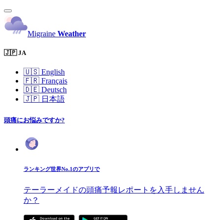
Migraine
Weather
🇯🇵 JA
🇺🇸
English
🇫🇷
Français
🇩🇪
Deutsch
🇯🇵
日本語
頭痛にお悩みですか?
ランキング世界No.1のアプリで
テーラーメイドの頭痛予報レポートを入手しません
か？