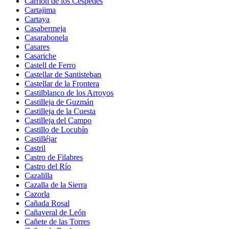
Carrión de los Céspedes
Cartajima
Cartaya
Casabermeja
Casarabonela
Casares
Casariche
Castell de Ferro
Castellar de Santisteban
Castellar de la Frontera
Castilblanco de los Arroyos
Castilleja de Guzmán
Castilleja de la Cuesta
Castilleja del Campo
Castillo de Locubín
Castilléjar
Castril
Castro de Filabres
Castro del Río
Cazalilla
Cazalla de la Sierra
Cazorla
Cañada Rosal
Cañaveral de León
Cañete de las Torres