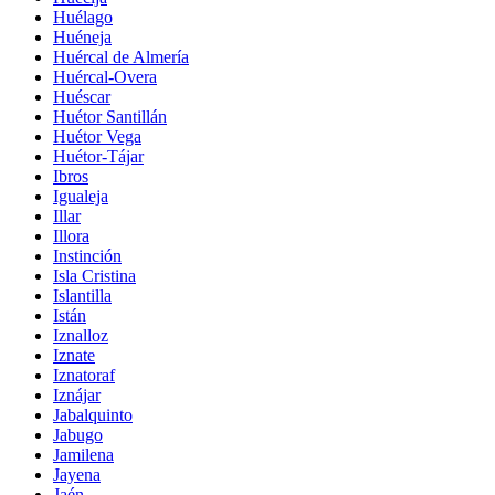
Huélago
Huéneja
Huércal de Almería
Huércal-Overa
Huéscar
Huétor Santillán
Huétor Vega
Huétor-Tájar
Ibros
Igualeja
Illar
Illora
Instinción
Isla Cristina
Islantilla
Istán
Iznalloz
Iznate
Iznatoraf
Iznájar
Jabalquinto
Jabugo
Jamilena
Jayena
Jaén