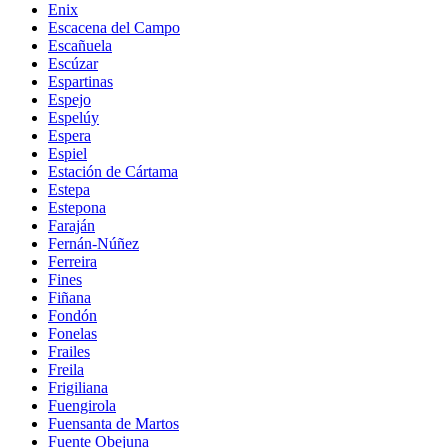
Enix
Escacena del Campo
Escañuela
Escúzar
Espartinas
Espejo
Espelúy
Espera
Espiel
Estación de Cártama
Estepa
Estepona
Faraján
Fernán-Núñez
Ferreira
Fines
Fiñana
Fondón
Fonelas
Frailes
Freila
Frigiliana
Fuengirola
Fuensanta de Martos
Fuente Obejuna