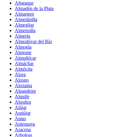
Aljaraque
Almadén de la Plata
Almargen
Almedinilla
Almegíjar
Almensilla
Almería
Almodóvar del Río
Almogía
Almonte
Almuñécar
Almáchar
Almócita
Alora
Alosno
Alozaina
Alpandeire
Alquife
Alsodux
Alájar
Andújar
Antas
Antequera
Aracena
Arboleas