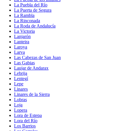
La Puebla del Río
La Puerta de Segura
La Rambla
La Rinconada
La Roda de Andalucía
La Victoria
Lanjarón
Lanteira
Laroya
Larva
Las Cabezas de San Juan
Las Gabias
Laujar de Andarax
Lebrija
Lentegí
Lepe
Linares
Linares de la Sierra
Lobras
Loja
Lopera
Lora de Estepa
Lora del Río
Los Barrios