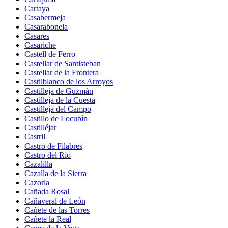
Cartaya
Casabermeja
Casarabonela
Casares
Casariche
Castell de Ferro
Castellar de Santisteban
Castellar de la Frontera
Castilblanco de los Arroyos
Castilleja de Guzmán
Castilleja de la Cuesta
Castilleja del Campo
Castillo de Locubín
Castilléjar
Castril
Castro de Filabres
Castro del Río
Cazalilla
Cazalla de la Sierra
Cazorla
Cañada Rosal
Cañaveral de León
Cañete de las Torres
Cañete la Real