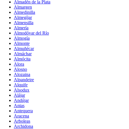
Almadén de la Plata
Almargen
Almedinilla
Almegíjar
Almensilla
Almería
Almodóvar del Río
Almogía
Almonte
Almuñécar
Almáchar
Almócita
Alora
Alosno
Alozaina
Alpandeire
Alquife
Alsodux
Alájar
Andújar
Antas
Antequera
Aracena
Arboleas
Archidona