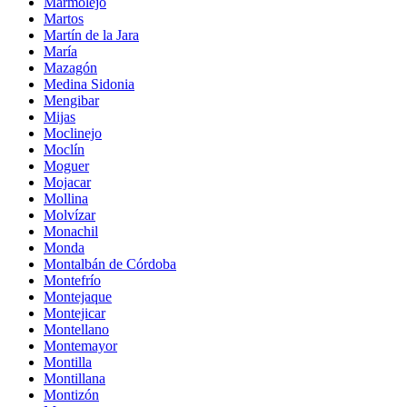
Marmolejo
Martos
Martín de la Jara
María
Mazagón
Medina Sidonia
Mengibar
Mijas
Moclinejo
Moclín
Moguer
Mojacar
Mollina
Molvízar
Monachil
Monda
Montalbán de Córdoba
Montefrío
Montejaque
Montejicar
Montellano
Montemayor
Montilla
Montillana
Montizón