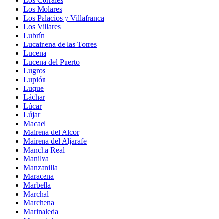
Los Corrales
Los Molares
Los Palacios y Villafranca
Los Villares
Lubrín
Lucainena de las Torres
Lucena
Lucena del Puerto
Lugros
Lupión
Luque
Láchar
Lúcar
Lújar
Macael
Mairena del Alcor
Mairena del Aljarafe
Mancha Real
Manilva
Manzanilla
Maracena
Marbella
Marchal
Marchena
Marinaleda