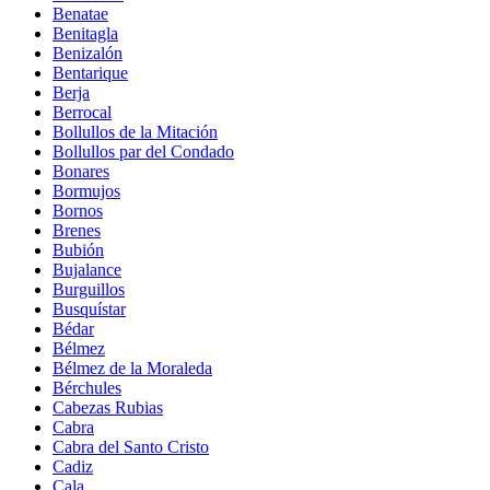
Benatae
Benitagla
Benizalón
Bentarique
Berja
Berrocal
Bollullos de la Mitación
Bollullos par del Condado
Bonares
Bormujos
Bornos
Brenes
Bubión
Bujalance
Burguillos
Busquístar
Bédar
Bélmez
Bélmez de la Moraleda
Bérchules
Cabezas Rubias
Cabra
Cabra del Santo Cristo
Cadiz
Cala