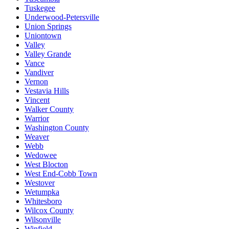
Tuskegee
Underwood-Petersville
Union Springs
Uniontown
Valley
Valley Grande
Vance
Vandiver
Vernon
Vestavia Hills
Vincent
Walker County
Warrior
Washington County
Weaver
Webb
Wedowee
West Blocton
West End-Cobb Town
Westover
Wetumpka
Whitesboro
Wilcox County
Wilsonville
Winfield