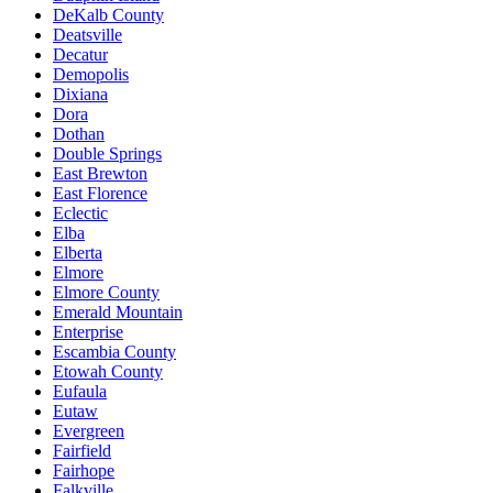
DeKalb County
Deatsville
Decatur
Demopolis
Dixiana
Dora
Dothan
Double Springs
East Brewton
East Florence
Eclectic
Elba
Elberta
Elmore
Elmore County
Emerald Mountain
Enterprise
Escambia County
Etowah County
Eufaula
Eutaw
Evergreen
Fairfield
Fairhope
Falkville