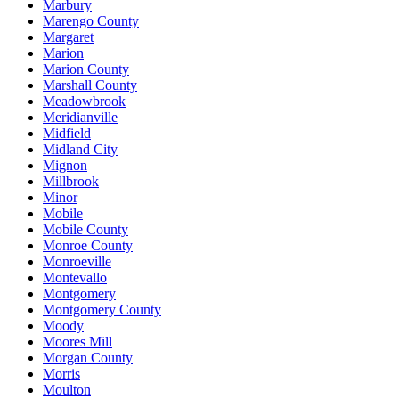
Marbury
Marengo County
Margaret
Marion
Marion County
Marshall County
Meadowbrook
Meridianville
Midfield
Midland City
Mignon
Millbrook
Minor
Mobile
Mobile County
Monroe County
Monroeville
Montevallo
Montgomery
Montgomery County
Moody
Moores Mill
Morgan County
Morris
Moulton