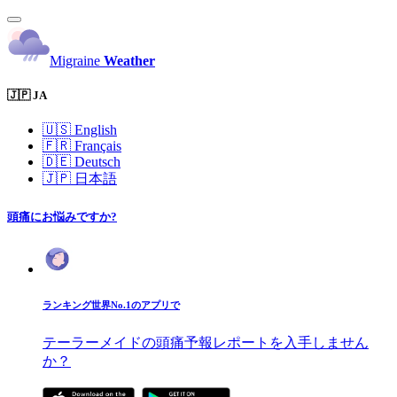
Migraine
Weather
🇯🇵 JA
🇺🇸
English
🇫🇷
Français
🇩🇪
Deutsch
🇯🇵
日本語
頭痛にお悩みですか?
ランキング世界No.1のアプリで
テーラーメイドの頭痛予報レポートを入手しません
か？