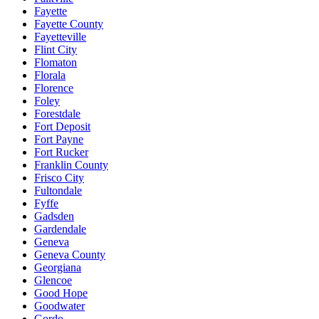
Fayette
Fayette County
Fayetteville
Flint City
Flomaton
Florala
Florence
Foley
Forestdale
Fort Deposit
Fort Payne
Fort Rucker
Franklin County
Frisco City
Fultondale
Fyffe
Gadsden
Gardendale
Geneva
Geneva County
Georgiana
Glencoe
Good Hope
Goodwater
Gordo