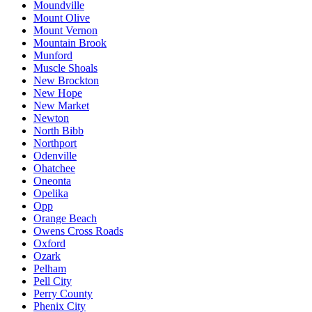
Moundville
Mount Olive
Mount Vernon
Mountain Brook
Munford
Muscle Shoals
New Brockton
New Hope
New Market
Newton
North Bibb
Northport
Odenville
Ohatchee
Oneonta
Opelika
Opp
Orange Beach
Owens Cross Roads
Oxford
Ozark
Pelham
Pell City
Perry County
Phenix City