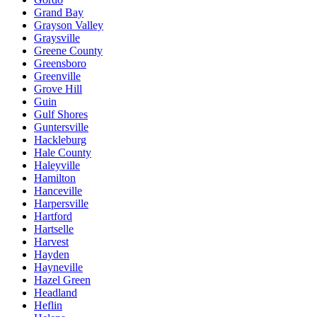
Grand Bay
Grayson Valley
Graysville
Greene County
Greensboro
Greenville
Grove Hill
Guin
Gulf Shores
Guntersville
Hackleburg
Hale County
Haleyville
Hamilton
Hanceville
Harpersville
Hartford
Hartselle
Harvest
Hayden
Hayneville
Hazel Green
Headland
Heflin