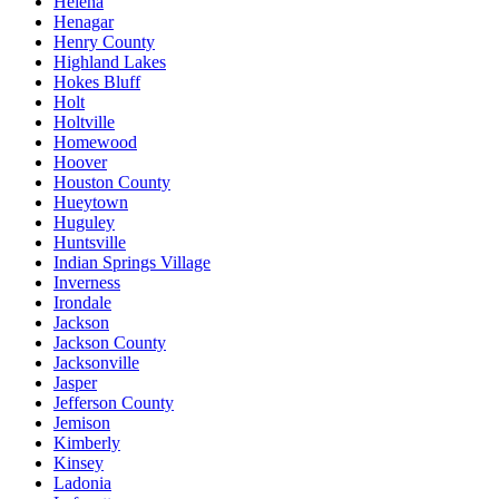
Helena
Henagar
Henry County
Highland Lakes
Hokes Bluff
Holt
Holtville
Homewood
Hoover
Houston County
Hueytown
Huguley
Huntsville
Indian Springs Village
Inverness
Irondale
Jackson
Jackson County
Jacksonville
Jasper
Jefferson County
Jemison
Kimberly
Kinsey
Ladonia