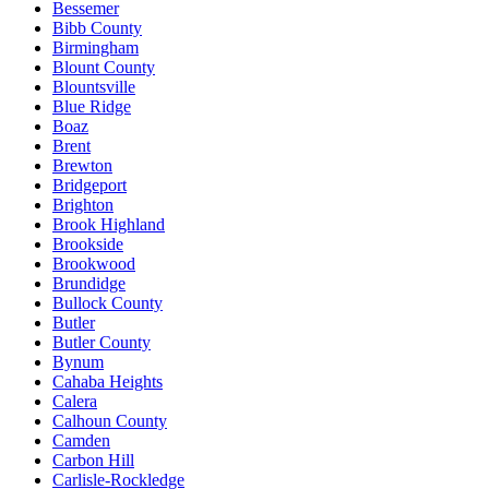
Bessemer
Bibb County
Birmingham
Blount County
Blountsville
Blue Ridge
Boaz
Brent
Brewton
Bridgeport
Brighton
Brook Highland
Brookside
Brookwood
Brundidge
Bullock County
Butler
Butler County
Bynum
Cahaba Heights
Calera
Calhoun County
Camden
Carbon Hill
Carlisle-Rockledge