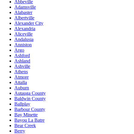
Abbeville
Adamsville
Alabaster
Albertville
Alexander City
Alexandria
Aliceville
Andalusia
Anniston
Argo
Ashford
Ashland
Ashville
Athens
Atmore
Attalla
Auburn
Autauga County
Baldwin County
Ballplay
Barbour County
Bay Minette
Bayou La Batre
Bear Creek
Berry