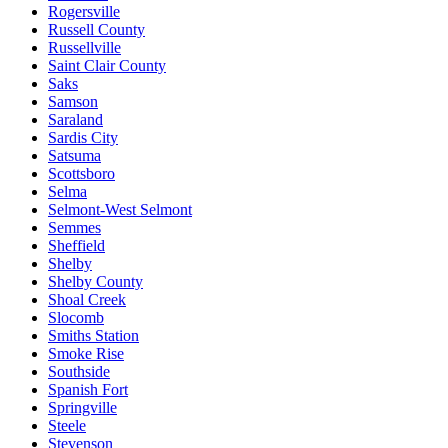
Rogersville
Russell County
Russellville
Saint Clair County
Saks
Samson
Saraland
Sardis City
Satsuma
Scottsboro
Selma
Selmont-West Selmont
Semmes
Sheffield
Shelby
Shelby County
Shoal Creek
Slocomb
Smiths Station
Smoke Rise
Southside
Spanish Fort
Springville
Steele
Stevenson