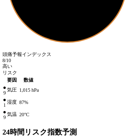
頭痛予報インデックス
8
/10
高い
リスク
要因
数値
気圧
1,015
hPa
9
湿度
87%
1
気温
20
°C
9
24時間リスク指数予測