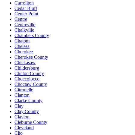
Carrollton
Cedar Bluff
Center Point
Centre
Centreville
Chalkville
Chambers County
Chatom
Chelsea
Cherokee
Cherokee County
Chickasaw
Childersburg
Chilton County
Choccolocco
Choctaw County
Citronelle
Clanton
Clarke County
Clay
Clay County
Clayton
Cleburne County
Cleveland
Clio