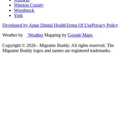
Winston County
Woodstock
York
Developed by Aptar Digital Health
Terms Of Use
Privacy Policy
Weather by
Weather
Mapping by
Google Maps
Copyright ©
2026
- Migraine Buddy. All rights reserved. The
Migraine Buddy logos and names are registered trademarks.