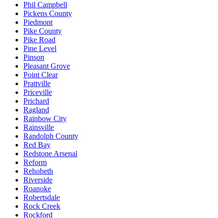
Phil Campbell
Pickens County
Piedmont
Pike County
Pike Road
Pine Level
Pinson
Pleasant Grove
Point Clear
Prattville
Priceville
Prichard
Ragland
Rainbow City
Rainsville
Randolph County
Red Bay
Redstone Arsenal
Reform
Rehobeth
Riverside
Roanoke
Robertsdale
Rock Creek
Rockford