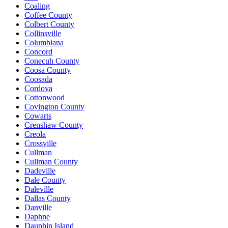
Coaling
Coffee County
Colbert County
Collinsville
Columbiana
Concord
Conecuh County
Coosa County
Coosada
Cordova
Cottonwood
Covington County
Cowarts
Crenshaw County
Creola
Crossville
Cullman
Cullman County
Dadeville
Dale County
Daleville
Dallas County
Danville
Daphne
Dauphin Island