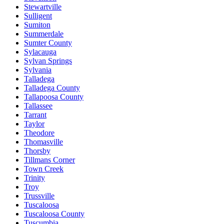
Stewartville
Sulligent
Sumiton
Summerdale
Sumter County
Sylacauga
Sylvan Springs
Sylvania
Talladega
Talladega County
Tallapoosa County
Tallassee
Tarrant
Taylor
Theodore
Thomasville
Thorsby
Tillmans Corner
Town Creek
Trinity
Troy
Trussville
Tuscaloosa
Tuscaloosa County
Tuscumbia