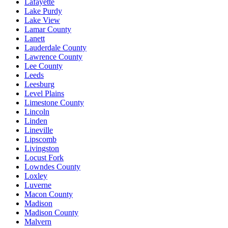
Lafayette
Lake Purdy
Lake View
Lamar County
Lanett
Lauderdale County
Lawrence County
Lee County
Leeds
Leesburg
Level Plains
Limestone County
Lincoln
Linden
Lineville
Lipscomb
Livingston
Locust Fork
Lowndes County
Loxley
Luverne
Macon County
Madison
Madison County
Malvern