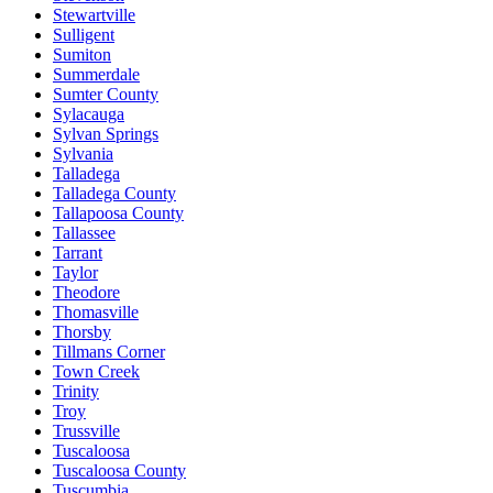
Stewartville
Sulligent
Sumiton
Summerdale
Sumter County
Sylacauga
Sylvan Springs
Sylvania
Talladega
Talladega County
Tallapoosa County
Tallassee
Tarrant
Taylor
Theodore
Thomasville
Thorsby
Tillmans Corner
Town Creek
Trinity
Troy
Trussville
Tuscaloosa
Tuscaloosa County
Tuscumbia