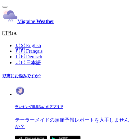
Migraine
Weather
🇯🇵 JA
🇺🇸
English
🇫🇷
Français
🇩🇪
Deutsch
🇯🇵
日本語
頭痛にお悩みですか?
ランキング世界No.1のアプリで
テーラーメイドの頭痛予報レポートを入手しません
か？