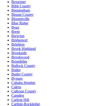
Bessemer
Bibb County
Birmingham
Blount County
Blountsville
Blue Ridge
Boaz
Brent
Brewton
Bridgeport
Brighton
Brook Highland
Brookside
Brookwood
Brundidge
Bullock County
Butler
Butler County
Bynum
Cahaba Heights
Calera
Calhoun County
Camden
Carbon Hill
Carlisle-Rockledge