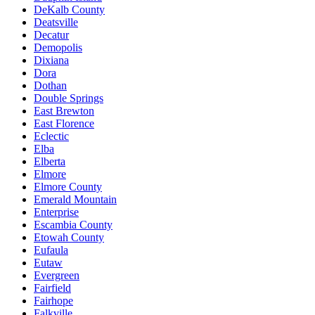
DeKalb County
Deatsville
Decatur
Demopolis
Dixiana
Dora
Dothan
Double Springs
East Brewton
East Florence
Eclectic
Elba
Elberta
Elmore
Elmore County
Emerald Mountain
Enterprise
Escambia County
Etowah County
Eufaula
Eutaw
Evergreen
Fairfield
Fairhope
Falkville