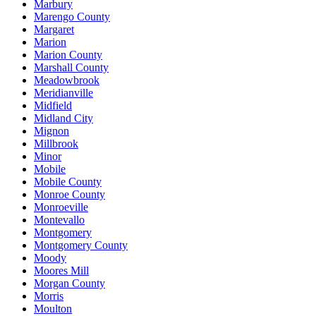
Marbury
Marengo County
Margaret
Marion
Marion County
Marshall County
Meadowbrook
Meridianville
Midfield
Midland City
Mignon
Millbrook
Minor
Mobile
Mobile County
Monroe County
Monroeville
Montevallo
Montgomery
Montgomery County
Moody
Moores Mill
Morgan County
Morris
Moulton