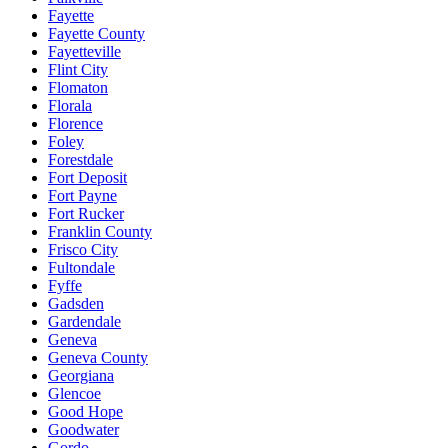
Fayette
Fayette County
Fayetteville
Flint City
Flomaton
Florala
Florence
Foley
Forestdale
Fort Deposit
Fort Payne
Fort Rucker
Franklin County
Frisco City
Fultondale
Fyffe
Gadsden
Gardendale
Geneva
Geneva County
Georgiana
Glencoe
Good Hope
Goodwater
Gordo