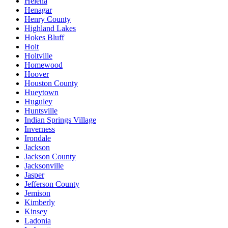
Helena
Henagar
Henry County
Highland Lakes
Hokes Bluff
Holt
Holtville
Homewood
Hoover
Houston County
Hueytown
Huguley
Huntsville
Indian Springs Village
Inverness
Irondale
Jackson
Jackson County
Jacksonville
Jasper
Jefferson County
Jemison
Kimberly
Kinsey
Ladonia