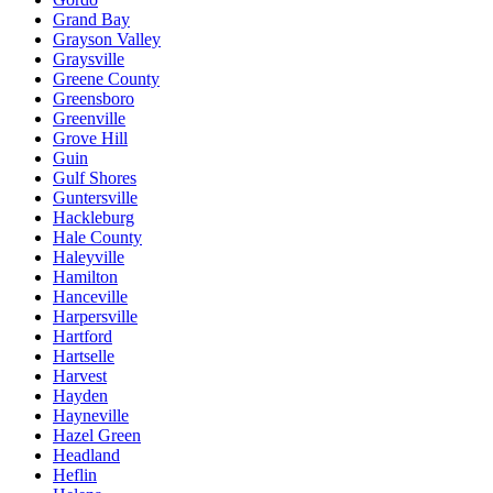
Grand Bay
Grayson Valley
Graysville
Greene County
Greensboro
Greenville
Grove Hill
Guin
Gulf Shores
Guntersville
Hackleburg
Hale County
Haleyville
Hamilton
Hanceville
Harpersville
Hartford
Hartselle
Harvest
Hayden
Hayneville
Hazel Green
Headland
Heflin