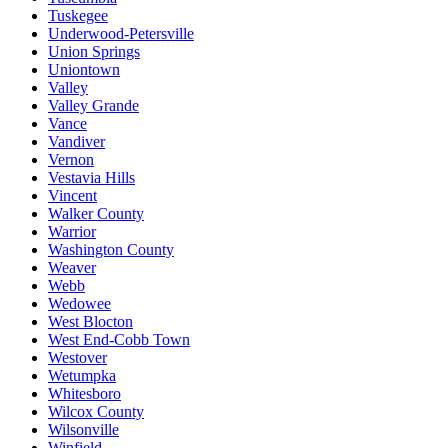
Tuskegee
Underwood-Petersville
Union Springs
Uniontown
Valley
Valley Grande
Vance
Vandiver
Vernon
Vestavia Hills
Vincent
Walker County
Warrior
Washington County
Weaver
Webb
Wedowee
West Blocton
West End-Cobb Town
Westover
Wetumpka
Whitesboro
Wilcox County
Wilsonville
Winfield