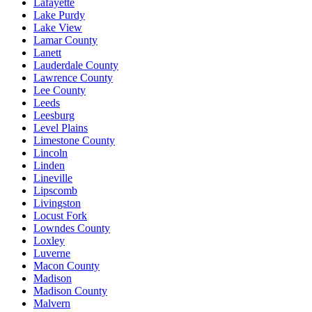
Lafayette
Lake Purdy
Lake View
Lamar County
Lanett
Lauderdale County
Lawrence County
Lee County
Leeds
Leesburg
Level Plains
Limestone County
Lincoln
Linden
Lineville
Lipscomb
Livingston
Locust Fork
Lowndes County
Loxley
Luverne
Macon County
Madison
Madison County
Malvern