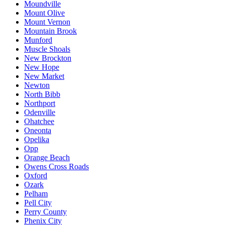
Moundville
Mount Olive
Mount Vernon
Mountain Brook
Munford
Muscle Shoals
New Brockton
New Hope
New Market
Newton
North Bibb
Northport
Odenville
Ohatchee
Oneonta
Opelika
Opp
Orange Beach
Owens Cross Roads
Oxford
Ozark
Pelham
Pell City
Perry County
Phenix City