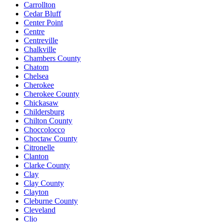
Carrollton
Cedar Bluff
Center Point
Centre
Centreville
Chalkville
Chambers County
Chatom
Chelsea
Cherokee
Cherokee County
Chickasaw
Childersburg
Chilton County
Choccolocco
Choctaw County
Citronelle
Clanton
Clarke County
Clay
Clay County
Clayton
Cleburne County
Cleveland
Clio