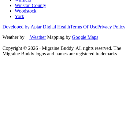
Winston County
Woodstock
York
Developed by Aptar Digital Health
Terms Of Use
Privacy Policy
Weather by
Weather
Mapping by
Google Maps
Copyright ©
2026
- Migraine Buddy. All rights reserved. The
Migraine Buddy logos and names are registered trademarks.