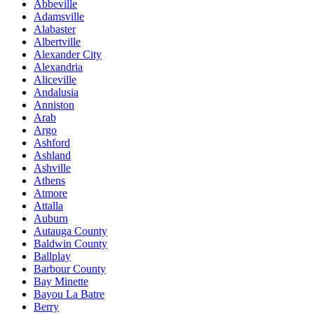
Abbeville
Adamsville
Alabaster
Albertville
Alexander City
Alexandria
Aliceville
Andalusia
Anniston
Arab
Argo
Ashford
Ashland
Ashville
Athens
Atmore
Attalla
Auburn
Autauga County
Baldwin County
Ballplay
Barbour County
Bay Minette
Bayou La Batre
Berry