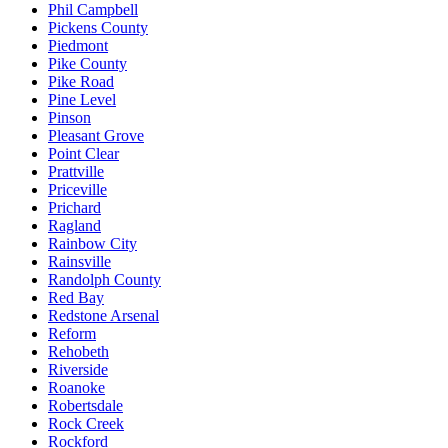
Phil Campbell
Pickens County
Piedmont
Pike County
Pike Road
Pine Level
Pinson
Pleasant Grove
Point Clear
Prattville
Priceville
Prichard
Ragland
Rainbow City
Rainsville
Randolph County
Red Bay
Redstone Arsenal
Reform
Rehobeth
Riverside
Roanoke
Robertsdale
Rock Creek
Rockford