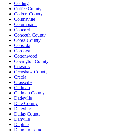
Coaling
Coffee County
Colbert County
Collinsville
Columbiana
Concord
Conecuh County
Coosa County
Coosada
Cordova
Cottonwood
Covington County
Cowarts
Crenshaw County
Creola
Crossville
Cullman
Cullman County
Dadeville
Dale County
Daleville
Dallas County
Danville
Daphne
Dauphin Island