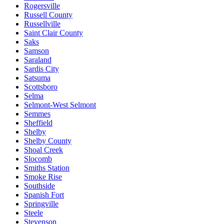
Rogersville
Russell County
Russellville
Saint Clair County
Saks
Samson
Saraland
Sardis City
Satsuma
Scottsboro
Selma
Selmont-West Selmont
Semmes
Sheffield
Shelby
Shelby County
Shoal Creek
Slocomb
Smiths Station
Smoke Rise
Southside
Spanish Fort
Springville
Steele
Stevenson