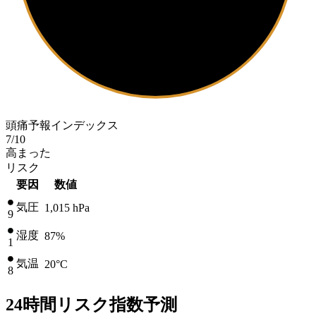
頭痛予報インデックス
7
/10
高まった
リスク
要因
数値
気圧
1,015
hPa
9
湿度
87%
1
気温
20
°C
8
24時間リスク指数予測