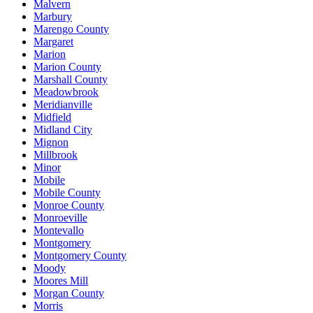
Malvern
Marbury
Marengo County
Margaret
Marion
Marion County
Marshall County
Meadowbrook
Meridianville
Midfield
Midland City
Mignon
Millbrook
Minor
Mobile
Mobile County
Monroe County
Monroeville
Montevallo
Montgomery
Montgomery County
Moody
Moores Mill
Morgan County
Morris