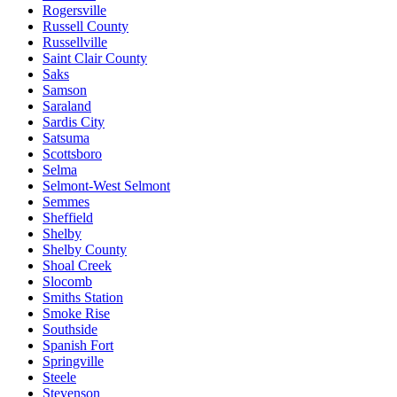
Rogersville
Russell County
Russellville
Saint Clair County
Saks
Samson
Saraland
Sardis City
Satsuma
Scottsboro
Selma
Selmont-West Selmont
Semmes
Sheffield
Shelby
Shelby County
Shoal Creek
Slocomb
Smiths Station
Smoke Rise
Southside
Spanish Fort
Springville
Steele
Stevenson