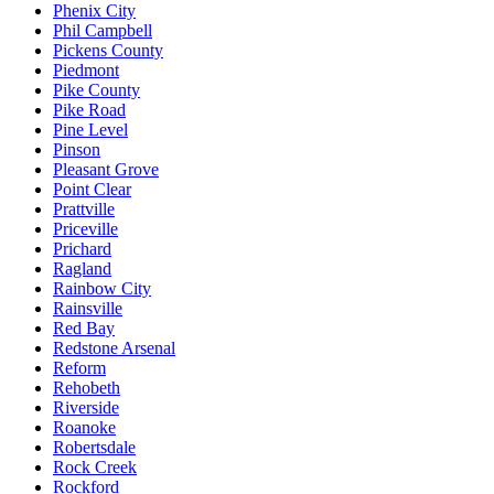
Phenix City
Phil Campbell
Pickens County
Piedmont
Pike County
Pike Road
Pine Level
Pinson
Pleasant Grove
Point Clear
Prattville
Priceville
Prichard
Ragland
Rainbow City
Rainsville
Red Bay
Redstone Arsenal
Reform
Rehobeth
Riverside
Roanoke
Robertsdale
Rock Creek
Rockford