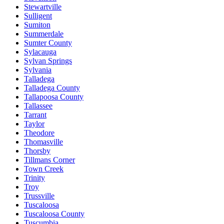
Stewartville
Sulligent
Sumiton
Summerdale
Sumter County
Sylacauga
Sylvan Springs
Sylvania
Talladega
Talladega County
Tallapoosa County
Tallassee
Tarrant
Taylor
Theodore
Thomasville
Thorsby
Tillmans Corner
Town Creek
Trinity
Troy
Trussville
Tuscaloosa
Tuscaloosa County
Tuscumbia