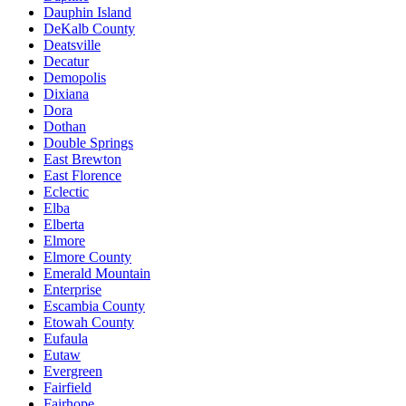
Dauphin Island
DeKalb County
Deatsville
Decatur
Demopolis
Dixiana
Dora
Dothan
Double Springs
East Brewton
East Florence
Eclectic
Elba
Elberta
Elmore
Elmore County
Emerald Mountain
Enterprise
Escambia County
Etowah County
Eufaula
Eutaw
Evergreen
Fairfield
Fairhope