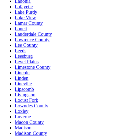
Ladonia
Lafayette
Lake Purdy
Lake View
Lamar County
Lanett
Lauderdale County
Lawrence County
Lee County
Leeds
Leesburg
Level Plains
Limestone County
Lincoln
Linden
Lineville
Lipscomb
Livingston
Locust Fork
Lowndes County
Loxley
Luverne
Macon County
Madison
Madison County