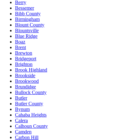
Berry
Bessemer
Bibb County
Birmingham
Blount County
Blountsville
Blue Ridge
Boaz
Brent
Brewton
Bridgeport
Brighton
Brook Highland
Brookside
Brookwood
Brundidge
Bullock County
Butler
Butler County
Bynum
Cahaba Heights
Calera
Calhoun County
Camden
Carbon Hill