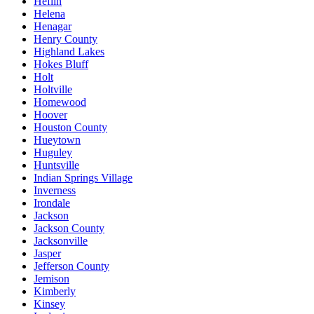
Heflin
Helena
Henagar
Henry County
Highland Lakes
Hokes Bluff
Holt
Holtville
Homewood
Hoover
Houston County
Hueytown
Huguley
Huntsville
Indian Springs Village
Inverness
Irondale
Jackson
Jackson County
Jacksonville
Jasper
Jefferson County
Jemison
Kimberly
Kinsey