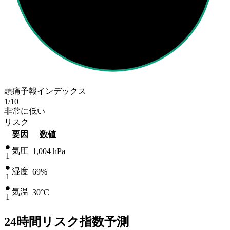
頭痛予報インデックス
1
/10
非常に低い
リスク
要因
数値
気圧
1,004
hPa
1
湿度
69%
1
気温
30
°C
1
24時間リスク指数予測