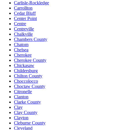
Carlisle-Rockledge
Carrollton
Cedar Bluff
Center Point
Centre
Centreville
Chalkville
Chambers County
Chatom
Chelsea
Cherokee
Cherokee County
Chickasaw
Childersburg
Chilton County
Choccolocco
Choctaw County
Citronelle
Clanton
Clarke County
Clay
Clay County
Clayton
Cleburne County
Cleveland