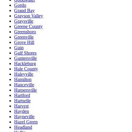
Gordo
Grand Bay
Grayson Valley
Graysville
Greene County
Greensboro
Greenville
Grove Hill
Guin
Gulf Shores
Guntersville
Hackleburg
Hale County
Haleyville
Hamilton
Hanceville
Harpersville
Hartford
Hartselle
Harvest
Hayden
Hayneville
Hazel Green
Headland