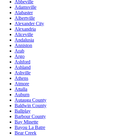
Abbeville
Adamsville
Alabaster
Albertville
Alexander City
Alexandria
Aliceville
Andalusia
Anniston
Arab
Argo
Ashford
Ashland
Ashville
Athens
Atmore
Attalla
Auburn
Autauga County
Baldwin County
Ballplay
Barbour County
Bay Minette
Bayou La Batre
Bear Creek