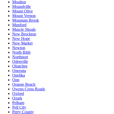
Moulton
Moundville
Mount Olive
Mount Vernon
Mountain Brook
Munford
Muscle Shoals
New Brockton
New Hope
New Market
Newton
North Bibb
Northport
Odenville
Ohatchee
Oneonta
Opelika
Opp
Orange Beach
Owens Cross Roads
Oxford
Ozark
Pelham
Pell City
Perry County