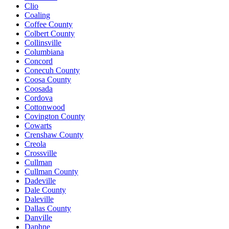
Clio
Coaling
Coffee County
Colbert County
Collinsville
Columbiana
Concord
Conecuh County
Coosa County
Coosada
Cordova
Cottonwood
Covington County
Cowarts
Crenshaw County
Creola
Crossville
Cullman
Cullman County
Dadeville
Dale County
Daleville
Dallas County
Danville
Daphne