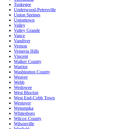
Tuskegee
Underwood-Petersville
Union Springs
Uniontown
Valley
Valley Grande
Vance
Vandiver
Vernon
Vestavia Hills
Vincent
Walker County
Warrior
Washington County
Weaver
Webb
Wedowee
West Blocton
West End-Cobb Town
Westover
Wetumpka
Whitesboro
Wilcox County
Wilsonville
Winfield