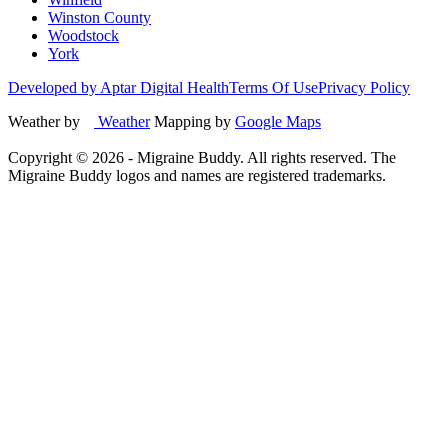
Winston County
Woodstock
York
Developed by Aptar Digital Health
Terms Of Use
Privacy Policy
Weather by
Weather
Mapping by
Google Maps
Copyright ©
2026
- Migraine Buddy. All rights reserved. The
Migraine Buddy logos and names are registered trademarks.