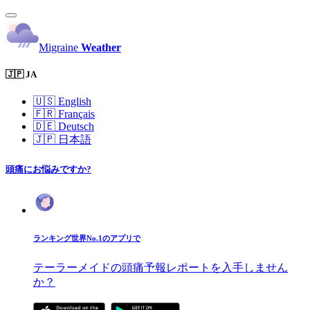
Migraine
Weather
🇯🇵 JA
🇺🇸
English
🇫🇷
Français
🇩🇪
Deutsch
🇯🇵
日本語
頭痛にお悩みですか?
ランキング世界No.1のアプリで
テーラーメイドの頭痛予報レポートを入手しません
か？