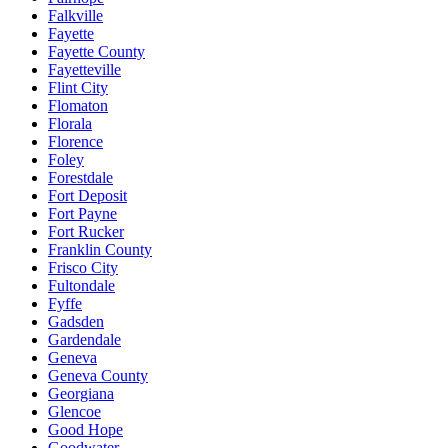
Falkville
Fayette
Fayette County
Fayetteville
Flint City
Flomaton
Florala
Florence
Foley
Forestdale
Fort Deposit
Fort Payne
Fort Rucker
Franklin County
Frisco City
Fultondale
Fyffe
Gadsden
Gardendale
Geneva
Geneva County
Georgiana
Glencoe
Good Hope
Goodwater