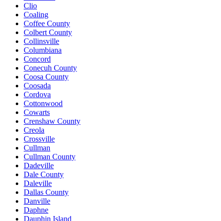
Clio
Coaling
Coffee County
Colbert County
Collinsville
Columbiana
Concord
Conecuh County
Coosa County
Coosada
Cordova
Cottonwood
Cowarts
Crenshaw County
Creola
Crossville
Cullman
Cullman County
Dadeville
Dale County
Daleville
Dallas County
Danville
Daphne
Dauphin Island