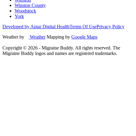
Winston County
Woodstock
York
Developed by Aptar Digital Health
Terms Of Use
Privacy Policy
Weather by
Weather
Mapping by
Google Maps
Copyright ©
2026
- Migraine Buddy. All rights reserved. The
Migraine Buddy logos and names are registered trademarks.