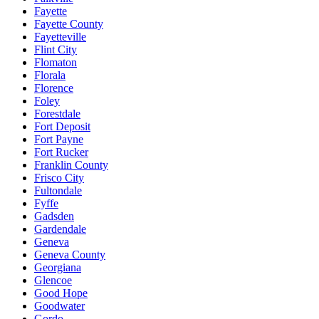
Fayette
Fayette County
Fayetteville
Flint City
Flomaton
Florala
Florence
Foley
Forestdale
Fort Deposit
Fort Payne
Fort Rucker
Franklin County
Frisco City
Fultondale
Fyffe
Gadsden
Gardendale
Geneva
Geneva County
Georgiana
Glencoe
Good Hope
Goodwater
Gordo