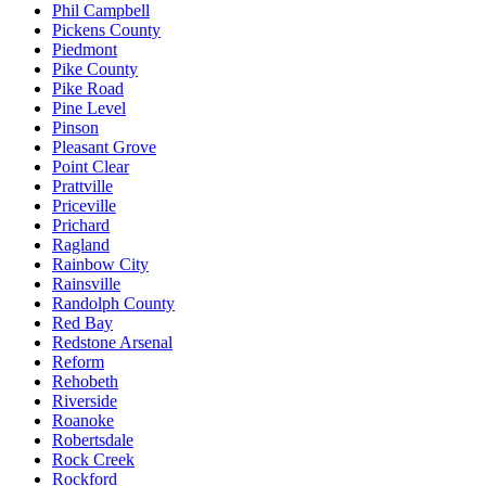
Phil Campbell
Pickens County
Piedmont
Pike County
Pike Road
Pine Level
Pinson
Pleasant Grove
Point Clear
Prattville
Priceville
Prichard
Ragland
Rainbow City
Rainsville
Randolph County
Red Bay
Redstone Arsenal
Reform
Rehobeth
Riverside
Roanoke
Robertsdale
Rock Creek
Rockford