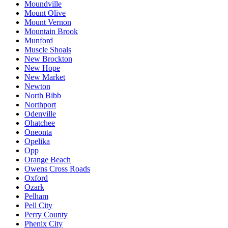
Moundville
Mount Olive
Mount Vernon
Mountain Brook
Munford
Muscle Shoals
New Brockton
New Hope
New Market
Newton
North Bibb
Northport
Odenville
Ohatchee
Oneonta
Opelika
Opp
Orange Beach
Owens Cross Roads
Oxford
Ozark
Pelham
Pell City
Perry County
Phenix City