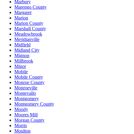
Marbury
Marengo County
Margaret
Marion
Marion County
Marshall County
Meadowbrook
Meridianville
Midfield
Midland City
Mignon
Millbrook
Minor
Mobile
Mobile County
Monroe County
Monroeville
Montevallo
Montgomery
Montgomery County
Moody
Moores Mill
Morgan County
Morris
Moulton