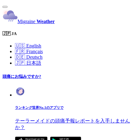
Migraine
Weather
🇯🇵 JA
🇺🇸
English
🇫🇷
Français
🇩🇪
Deutsch
🇯🇵
日本語
頭痛にお悩みですか?
ランキング世界No.1のアプリで
テーラーメイドの頭痛予報レポートを入手しません
か？