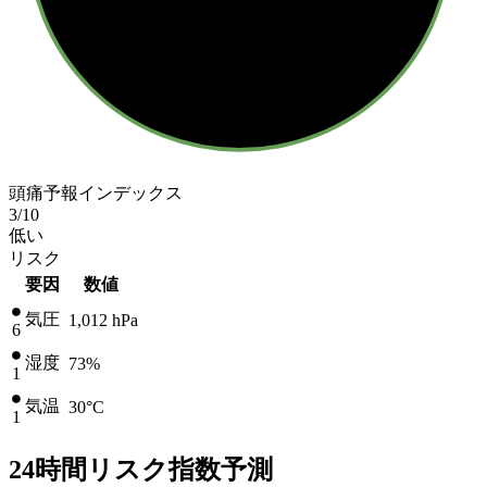
頭痛予報インデックス
3
/10
低い
リスク
要因
数値
気圧
1,012
hPa
6
湿度
73%
1
気温
30
°C
1
24時間リスク指数予測