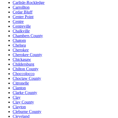
Carlisle-Rockledge
Carrollton
Cedar Bluff
Center Point
Centre
Centreville
Chalkville
Chambers County
Chatom
Chelsea
Cherokee
Cherokee County
Chickasaw
Childersburg
Chilton County
Choccolocco
Choctaw County
Citronelle
Clanton
Clarke County
Clay
Clay County
Clayton
Cleburne County
Cleveland