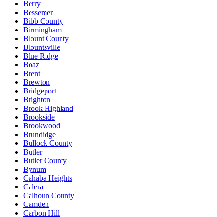
Berry
Bessemer
Bibb County
Birmingham
Blount County
Blountsville
Blue Ridge
Boaz
Brent
Brewton
Bridgeport
Brighton
Brook Highland
Brookside
Brookwood
Brundidge
Bullock County
Butler
Butler County
Bynum
Cahaba Heights
Calera
Calhoun County
Camden
Carbon Hill