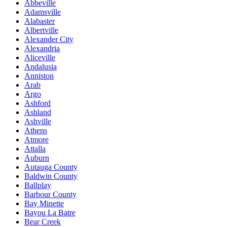
Abbeville
Adamsville
Alabaster
Albertville
Alexander City
Alexandria
Aliceville
Andalusia
Anniston
Arab
Argo
Ashford
Ashland
Ashville
Athens
Atmore
Attalla
Auburn
Autauga County
Baldwin County
Ballplay
Barbour County
Bay Minette
Bayou La Batre
Bear Creek