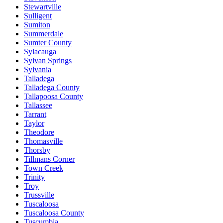
Stewartville
Sulligent
Sumiton
Summerdale
Sumter County
Sylacauga
Sylvan Springs
Sylvania
Talladega
Talladega County
Tallapoosa County
Tallassee
Tarrant
Taylor
Theodore
Thomasville
Thorsby
Tillmans Corner
Town Creek
Trinity
Troy
Trussville
Tuscaloosa
Tuscaloosa County
Tuscumbia