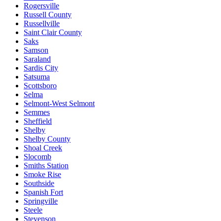
Rogersville
Russell County
Russellville
Saint Clair County
Saks
Samson
Saraland
Sardis City
Satsuma
Scottsboro
Selma
Selmont-West Selmont
Semmes
Sheffield
Shelby
Shelby County
Shoal Creek
Slocomb
Smiths Station
Smoke Rise
Southside
Spanish Fort
Springville
Steele
Stevenson