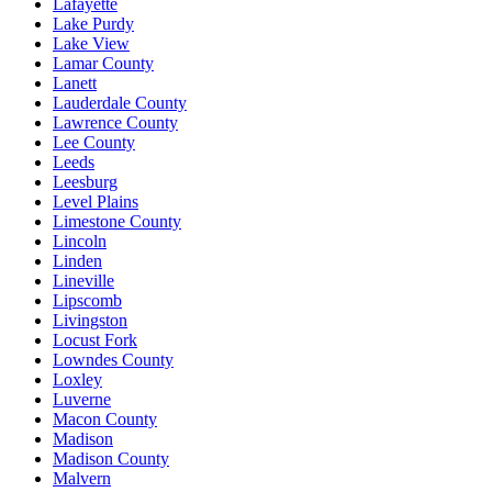
Lafayette
Lake Purdy
Lake View
Lamar County
Lanett
Lauderdale County
Lawrence County
Lee County
Leeds
Leesburg
Level Plains
Limestone County
Lincoln
Linden
Lineville
Lipscomb
Livingston
Locust Fork
Lowndes County
Loxley
Luverne
Macon County
Madison
Madison County
Malvern