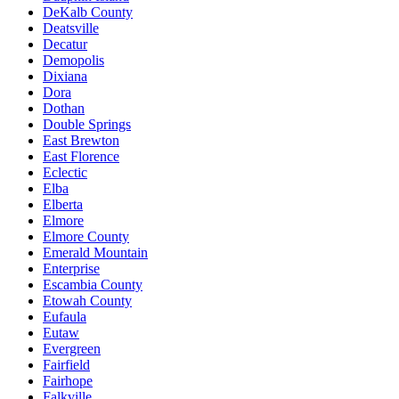
DeKalb County
Deatsville
Decatur
Demopolis
Dixiana
Dora
Dothan
Double Springs
East Brewton
East Florence
Eclectic
Elba
Elberta
Elmore
Elmore County
Emerald Mountain
Enterprise
Escambia County
Etowah County
Eufaula
Eutaw
Evergreen
Fairfield
Fairhope
Falkville