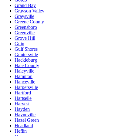
Grand Bay
Grayson Valley
Graysville
Greene County
Greensboro
Greenville
Grove Hill
Guin
Gulf Shores
Guntersville
Hackleburg
Hale County
Haleyville
Hamilton
Hanceville
Harpersville
Hartford
Hartselle
Harvest
Hayden
Hayneville
Hazel Green
Headland
Heflin