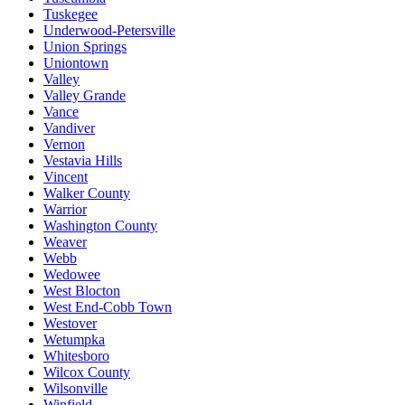
Tuskegee
Underwood-Petersville
Union Springs
Uniontown
Valley
Valley Grande
Vance
Vandiver
Vernon
Vestavia Hills
Vincent
Walker County
Warrior
Washington County
Weaver
Webb
Wedowee
West Blocton
West End-Cobb Town
Westover
Wetumpka
Whitesboro
Wilcox County
Wilsonville
Winfield