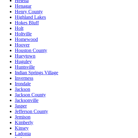
Helena
Henagar
Henry County
Highland Lakes
Hokes Bluff
Holt
Holtville
Homewood
Hoover
Houston County
Hueytown
Huguley
Huntsville
Indian Springs Village
Inverness
Irondale
Jackson
Jackson County
Jacksonville
Jasper
Jefferson County
Jemison
Kimberly
Kinsey
Ladonia