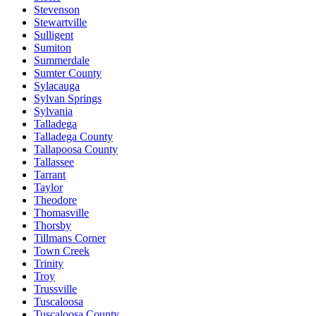
Stevenson
Stewartville
Sulligent
Sumiton
Summerdale
Sumter County
Sylacauga
Sylvan Springs
Sylvania
Talladega
Talladega County
Tallapoosa County
Tallassee
Tarrant
Taylor
Theodore
Thomasville
Thorsby
Tillmans Corner
Town Creek
Trinity
Troy
Trussville
Tuscaloosa
Tuscaloosa County