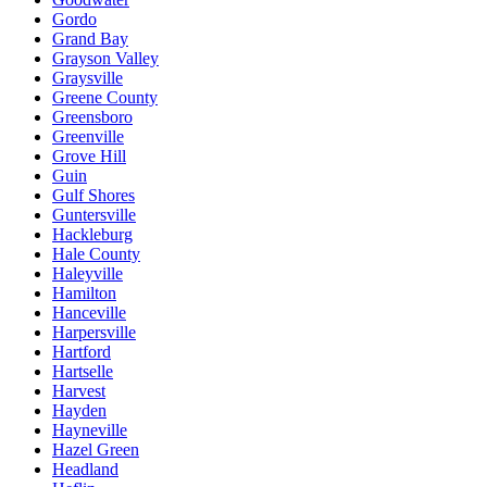
Gordo
Grand Bay
Grayson Valley
Graysville
Greene County
Greensboro
Greenville
Grove Hill
Guin
Gulf Shores
Guntersville
Hackleburg
Hale County
Haleyville
Hamilton
Hanceville
Harpersville
Hartford
Hartselle
Harvest
Hayden
Hayneville
Hazel Green
Headland