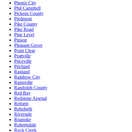
Phenix City
Phil Campbell
Pickens County
Piedmont
Pike County
Pike Road
Pine Level
Pinson
Pleasant Grove
Point Clear
Prattville
Priceville
Prichard
Ragland
Rainbow City
Rainsville
Randolph County
Red Bay
Redstone Arsenal
Reform
Rehobeth
Riverside
Roanoke
Robertsdale
Rock Creek