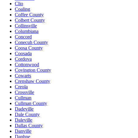
Clio
Coaling
Coffee County
Colbert County
Collinsville
Columbiana
Concord
Conecuh County
Coosa County
Coosada
Cordova
Cottonwood
Covington County
Cowarts
Crenshaw County
Creola
Crossville
Cullman
Cullman County
Dadeville
Dale County
Daleville
Dallas County
Danville
Daphne