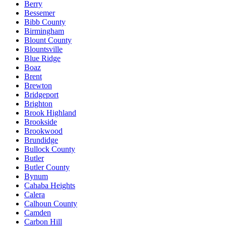
Berry
Bessemer
Bibb County
Birmingham
Blount County
Blountsville
Blue Ridge
Boaz
Brent
Brewton
Bridgeport
Brighton
Brook Highland
Brookside
Brookwood
Brundidge
Bullock County
Butler
Butler County
Bynum
Cahaba Heights
Calera
Calhoun County
Camden
Carbon Hill