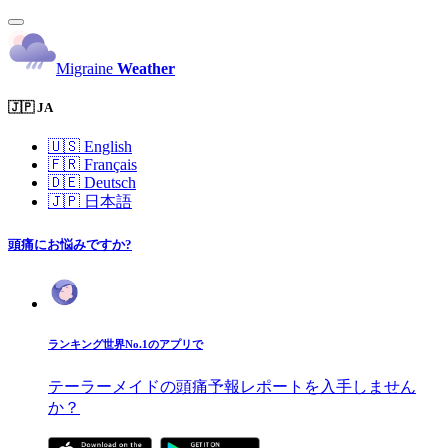
Migraine
Weather
🇯🇵 JA
🇺🇸
English
🇫🇷
Français
🇩🇪
Deutsch
🇯🇵
日本語
頭痛にお悩みですか?
ランキング世界No.1のアプリで
テーラーメイドの頭痛予報レポートを入手しません
か？