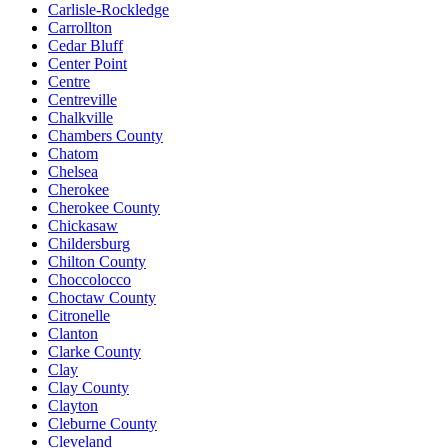
Carlisle-Rockledge
Carrollton
Cedar Bluff
Center Point
Centre
Centreville
Chalkville
Chambers County
Chatom
Chelsea
Cherokee
Cherokee County
Chickasaw
Childersburg
Chilton County
Choccolocco
Choctaw County
Citronelle
Clanton
Clarke County
Clay
Clay County
Clayton
Cleburne County
Cleveland