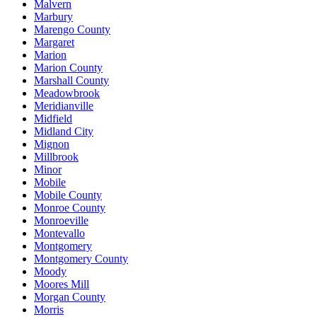
Malvern
Marbury
Marengo County
Margaret
Marion
Marion County
Marshall County
Meadowbrook
Meridianville
Midfield
Midland City
Mignon
Millbrook
Minor
Mobile
Mobile County
Monroe County
Monroeville
Montevallo
Montgomery
Montgomery County
Moody
Moores Mill
Morgan County
Morris