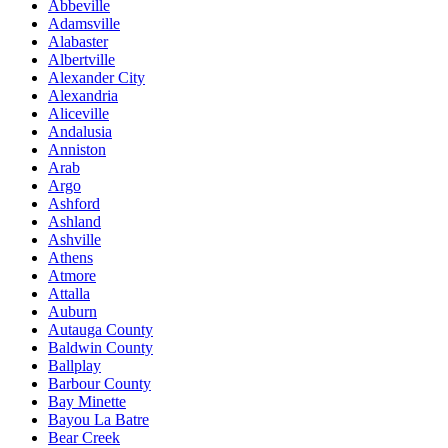
Abbeville
Adamsville
Alabaster
Albertville
Alexander City
Alexandria
Aliceville
Andalusia
Anniston
Arab
Argo
Ashford
Ashland
Ashville
Athens
Atmore
Attalla
Auburn
Autauga County
Baldwin County
Ballplay
Barbour County
Bay Minette
Bayou La Batre
Bear Creek