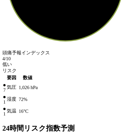
頭痛予報インデックス
4
/10
低い
リスク
要因
数値
気圧
1,026
hPa
7
湿度
72%
1
気温
16
°C
1
24時間リスク指数予測