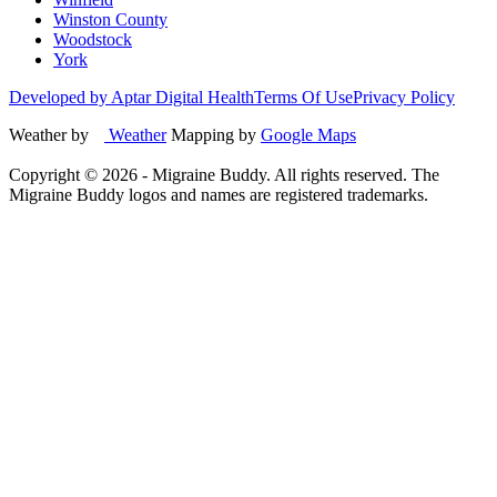
Winston County
Woodstock
York
Developed by Aptar Digital Health
Terms Of Use
Privacy Policy
Weather by
Weather
Mapping by
Google Maps
Copyright ©
2026
- Migraine Buddy. All rights reserved. The
Migraine Buddy logos and names are registered trademarks.