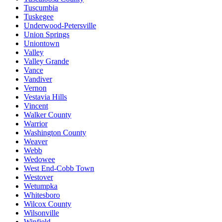
Tuscumbia
Tuskegee
Underwood-Petersville
Union Springs
Uniontown
Valley
Valley Grande
Vance
Vandiver
Vernon
Vestavia Hills
Vincent
Walker County
Warrior
Washington County
Weaver
Webb
Wedowee
West End-Cobb Town
Westover
Wetumpka
Whitesboro
Wilcox County
Wilsonville
Winfield