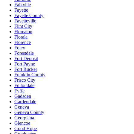
Falkville
Fayette
Fayette County
Fayetteville
Flint City
Flomaton
Florala
Florence
Foley
Forestdale
Fort Deposit
Fort Payne
Fort Rucker
Franklin County
Frisco City
Fultondale
Fyffe
Gadsden
Gardendale
Geneva
Geneva County
Georgiana
Glencoe
Good Hope
Goodwater