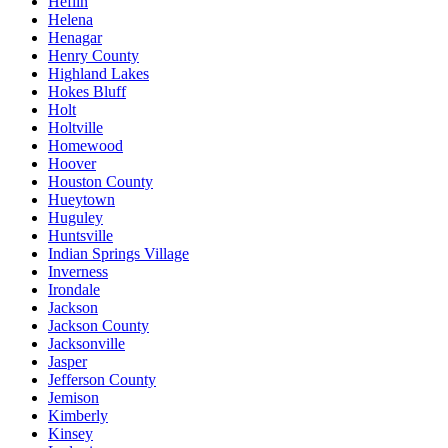
Heflin
Helena
Henagar
Henry County
Highland Lakes
Hokes Bluff
Holt
Holtville
Homewood
Hoover
Houston County
Hueytown
Huguley
Huntsville
Indian Springs Village
Inverness
Irondale
Jackson
Jackson County
Jacksonville
Jasper
Jefferson County
Jemison
Kimberly
Kinsey