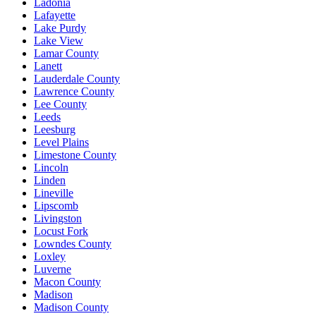
Ladonia
Lafayette
Lake Purdy
Lake View
Lamar County
Lanett
Lauderdale County
Lawrence County
Lee County
Leeds
Leesburg
Level Plains
Limestone County
Lincoln
Linden
Lineville
Lipscomb
Livingston
Locust Fork
Lowndes County
Loxley
Luverne
Macon County
Madison
Madison County