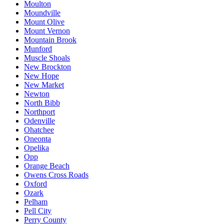
Moulton
Moundville
Mount Olive
Mount Vernon
Mountain Brook
Munford
Muscle Shoals
New Brockton
New Hope
New Market
Newton
North Bibb
Northport
Odenville
Ohatchee
Oneonta
Opelika
Opp
Orange Beach
Owens Cross Roads
Oxford
Ozark
Pelham
Pell City
Perry County