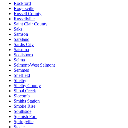
Rockford
Rogersville
Russell County
Russellville
Saint Clair County
Saks
Samson
Saraland
Sardis City
Satsuma
Scottsboro
Selma
Selmont-West Selmont
Semmes
Sheffield
Shelby
Shelby County
Shoal Creek
Slocomb
Smiths Station
Smoke Rise
Southside
Spanish Fort
Springville
Steele