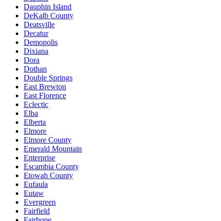
Dauphin Island
DeKalb County
Deatsville
Decatur
Demopolis
Dixiana
Dora
Dothan
Double Springs
East Brewton
East Florence
Eclectic
Elba
Elberta
Elmore
Elmore County
Emerald Mountain
Enterprise
Escambia County
Etowah County
Eufaula
Eutaw
Evergreen
Fairfield
Fairhope