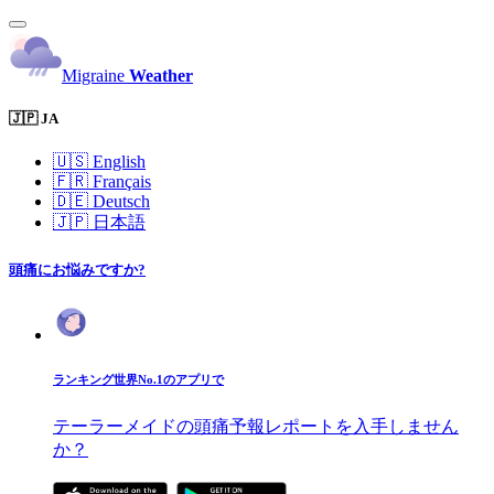
Migraine
Weather
🇯🇵 JA
🇺🇸
English
🇫🇷
Français
🇩🇪
Deutsch
🇯🇵
日本語
頭痛にお悩みですか?
ランキング世界No.1のアプリで
テーラーメイドの頭痛予報レポートを入手しません
か？