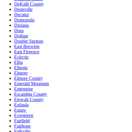
DeKalb County
Deatsville
Decatur
Demopolis
Dixiana
Dora
Dothan
Double Springs
East Brewton
East Florence
Eclectic
Elba
Elberta
Elmore
Elmore County
Emerald Mountain
Enterprise
Escambia County
Etowah County
Eufaula
Eutaw
Evergreen
Fairfield
Fairhope
Falkville