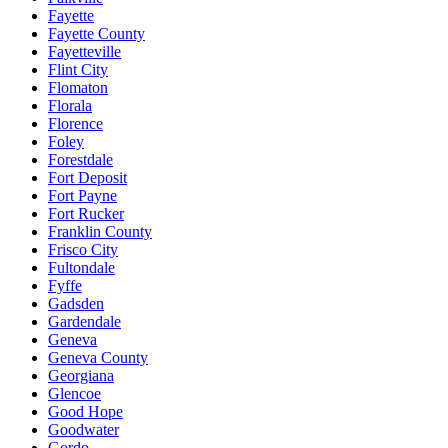
Fayette
Fayette County
Fayetteville
Flint City
Flomaton
Florala
Florence
Foley
Forestdale
Fort Deposit
Fort Payne
Fort Rucker
Franklin County
Frisco City
Fultondale
Fyffe
Gadsden
Gardendale
Geneva
Geneva County
Georgiana
Glencoe
Good Hope
Goodwater
Gordo