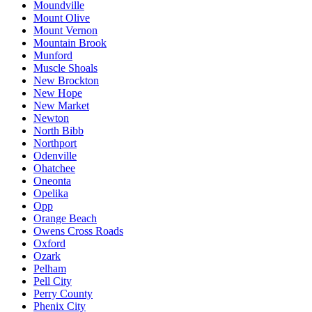
Moundville
Mount Olive
Mount Vernon
Mountain Brook
Munford
Muscle Shoals
New Brockton
New Hope
New Market
Newton
North Bibb
Northport
Odenville
Ohatchee
Oneonta
Opelika
Opp
Orange Beach
Owens Cross Roads
Oxford
Ozark
Pelham
Pell City
Perry County
Phenix City