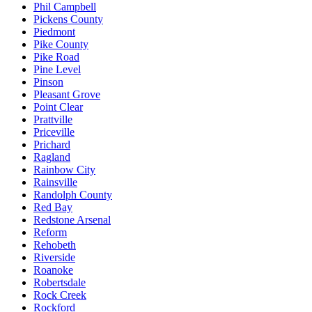
Phil Campbell
Pickens County
Piedmont
Pike County
Pike Road
Pine Level
Pinson
Pleasant Grove
Point Clear
Prattville
Priceville
Prichard
Ragland
Rainbow City
Rainsville
Randolph County
Red Bay
Redstone Arsenal
Reform
Rehobeth
Riverside
Roanoke
Robertsdale
Rock Creek
Rockford