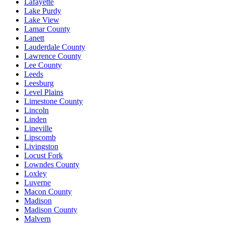
Lafayette
Lake Purdy
Lake View
Lamar County
Lanett
Lauderdale County
Lawrence County
Lee County
Leeds
Leesburg
Level Plains
Limestone County
Lincoln
Linden
Lineville
Lipscomb
Livingston
Locust Fork
Lowndes County
Loxley
Luverne
Macon County
Madison
Madison County
Malvern