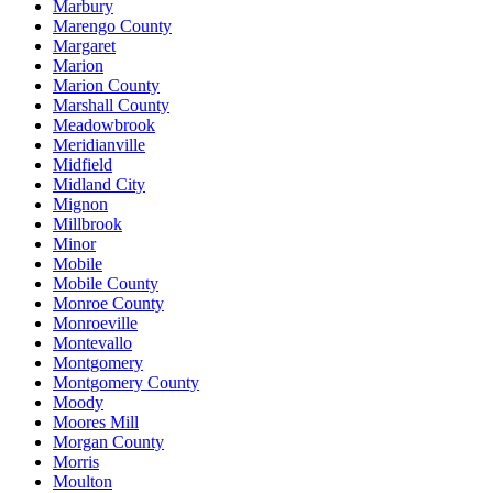
Marbury
Marengo County
Margaret
Marion
Marion County
Marshall County
Meadowbrook
Meridianville
Midfield
Midland City
Mignon
Millbrook
Minor
Mobile
Mobile County
Monroe County
Monroeville
Montevallo
Montgomery
Montgomery County
Moody
Moores Mill
Morgan County
Morris
Moulton