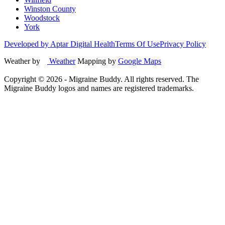
Winston County
Woodstock
York
Developed by Aptar Digital Health
Terms Of Use
Privacy Policy
Weather by
Weather
Mapping by
Google Maps
Copyright ©
2026
- Migraine Buddy. All rights reserved. The
Migraine Buddy logos and names are registered trademarks.