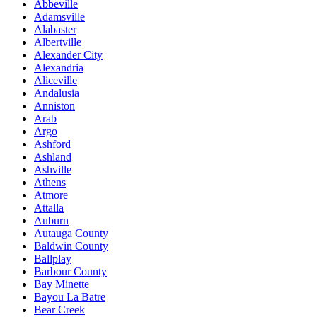
Abbeville
Adamsville
Alabaster
Albertville
Alexander City
Alexandria
Aliceville
Andalusia
Anniston
Arab
Argo
Ashford
Ashland
Ashville
Athens
Atmore
Attalla
Auburn
Autauga County
Baldwin County
Ballplay
Barbour County
Bay Minette
Bayou La Batre
Bear Creek