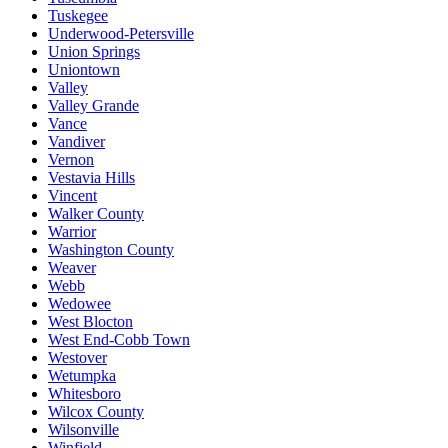
Tuskegee
Underwood-Petersville
Union Springs
Uniontown
Valley
Valley Grande
Vance
Vandiver
Vernon
Vestavia Hills
Vincent
Walker County
Warrior
Washington County
Weaver
Webb
Wedowee
West Blocton
West End-Cobb Town
Westover
Wetumpka
Whitesboro
Wilcox County
Wilsonville
Winfield