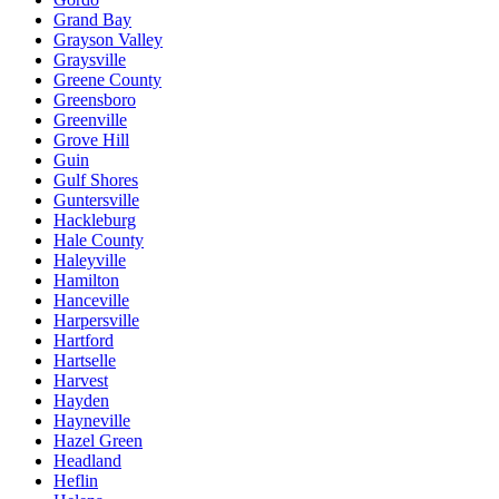
Grand Bay
Grayson Valley
Graysville
Greene County
Greensboro
Greenville
Grove Hill
Guin
Gulf Shores
Guntersville
Hackleburg
Hale County
Haleyville
Hamilton
Hanceville
Harpersville
Hartford
Hartselle
Harvest
Hayden
Hayneville
Hazel Green
Headland
Heflin