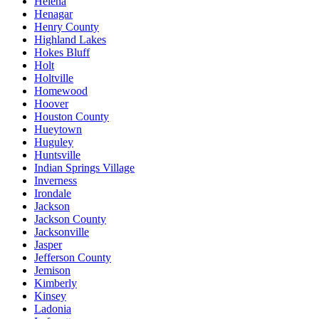
Helena
Henagar
Henry County
Highland Lakes
Hokes Bluff
Holt
Holtville
Homewood
Hoover
Houston County
Hueytown
Huguley
Huntsville
Indian Springs Village
Inverness
Irondale
Jackson
Jackson County
Jacksonville
Jasper
Jefferson County
Jemison
Kimberly
Kinsey
Ladonia