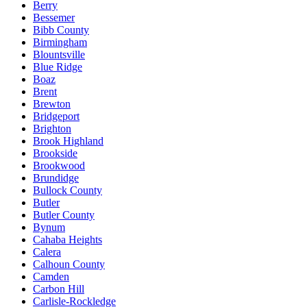
Berry
Bessemer
Bibb County
Birmingham
Blountsville
Blue Ridge
Boaz
Brent
Brewton
Bridgeport
Brighton
Brook Highland
Brookside
Brookwood
Brundidge
Bullock County
Butler
Butler County
Bynum
Cahaba Heights
Calera
Calhoun County
Camden
Carbon Hill
Carlisle-Rockledge