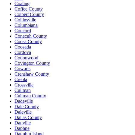
Coaling
Coffee County
Colbert County
Collinsville
Columbiana
Concord
Conecuh County
Coosa County
Coosada
Cordova
Cottonwood
Covington County
Cowarts
Crenshaw County
Creola
Crossville
Cullman
Cullman County
Dadeville
Dale County
Daleville
Dallas County
Danville
Daphne
Dauphin Island