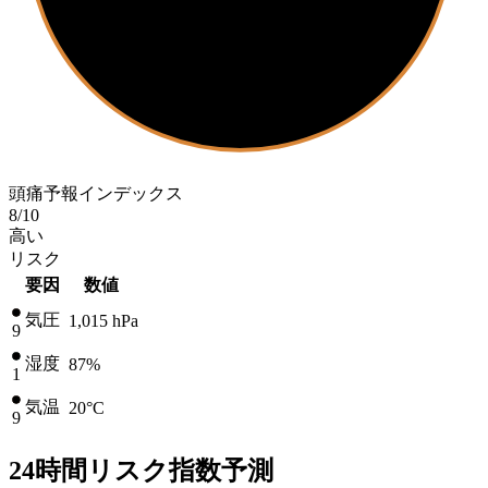
頭痛予報インデックス
8
/10
高い
リスク
要因
数値
気圧
1,015
hPa
9
湿度
87%
1
気温
20
°C
9
24時間リスク指数予測