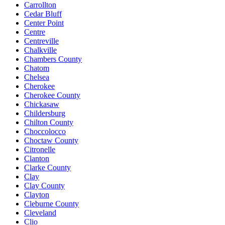
Carrollton
Cedar Bluff
Center Point
Centre
Centreville
Chalkville
Chambers County
Chatom
Chelsea
Cherokee
Cherokee County
Chickasaw
Childersburg
Chilton County
Choccolocco
Choctaw County
Citronelle
Clanton
Clarke County
Clay
Clay County
Clayton
Cleburne County
Cleveland
Clio