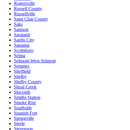
Rogersville
Russell County
Russellville
Saint Clair County
Saks
Samson
Saraland
Sardis City
Satsuma
Scottsboro
Selma
Selmont-West Selmont
Semmes
Sheffield
Shelby
Shelby County
Shoal Creek
Slocomb
Smiths Station
Smoke Rise
Southside
Spanish Fort
Springville
Steele
Stevenson