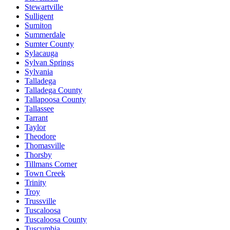
Stewartville
Sulligent
Sumiton
Summerdale
Sumter County
Sylacauga
Sylvan Springs
Sylvania
Talladega
Talladega County
Tallapoosa County
Tallassee
Tarrant
Taylor
Theodore
Thomasville
Thorsby
Tillmans Corner
Town Creek
Trinity
Troy
Trussville
Tuscaloosa
Tuscaloosa County
Tuscumbia