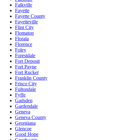
Falkville
Fayette
Fayette County
Fayetteville
Flint City
Flomaton
Florala
Florence
Foley
Forestdale
Fort Deposit
Fort Payne
Fort Rucker
Franklin County
Frisco City
Fultondale
Fyffe
Gadsden
Gardendale
Geneva
Geneva County
Georgiana
Glencoe
Good Hope
Goodwater