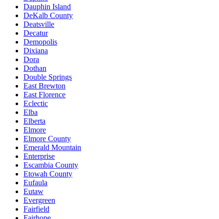
Dauphin Island
DeKalb County
Deatsville
Decatur
Demopolis
Dixiana
Dora
Dothan
Double Springs
East Brewton
East Florence
Eclectic
Elba
Elberta
Elmore
Elmore County
Emerald Mountain
Enterprise
Escambia County
Etowah County
Eufaula
Eutaw
Evergreen
Fairfield
Fairhope