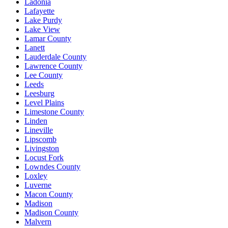
Ladonia
Lafayette
Lake Purdy
Lake View
Lamar County
Lanett
Lauderdale County
Lawrence County
Lee County
Leeds
Leesburg
Level Plains
Limestone County
Linden
Lineville
Lipscomb
Livingston
Locust Fork
Lowndes County
Loxley
Luverne
Macon County
Madison
Madison County
Malvern