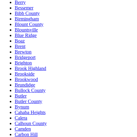
Berry
Bessemer
Bibb County
Birmingham
Blount County
Blountsville
Blue Ridge
Boaz
Brent
Brewton
Bridgeport
Brighton
Brook Highland
Brookside
Brookwood
Brundidge
Bullock County
Butler
Butler County
Bynum
Cahaba Heights
Calera
Calhoun County
Camden
Carbon Hill