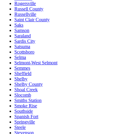
Rogersville
Russell County
Russellville
Saint Clair County
Saks
Samson
Saraland
Sardis City
Satsuma
Scottsboro
Selma
Selmont-West Selmont
Semmes
Sheffield
Shelby
Shelby County
Shoal Creek
Slocomb
Smiths Station
Smoke Rise
Southside
Spanish Fort
Springville
Steele
Stevenson