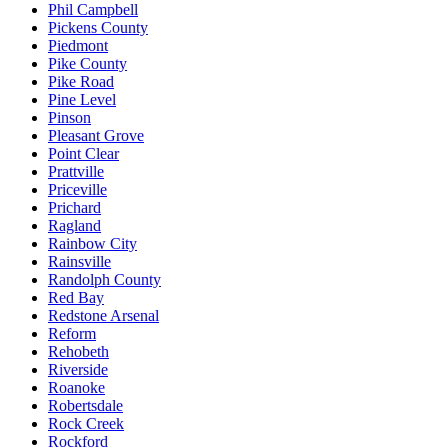
Phil Campbell
Pickens County
Piedmont
Pike County
Pike Road
Pine Level
Pinson
Pleasant Grove
Point Clear
Prattville
Priceville
Prichard
Ragland
Rainbow City
Rainsville
Randolph County
Red Bay
Redstone Arsenal
Reform
Rehobeth
Riverside
Roanoke
Robertsdale
Rock Creek
Rockford