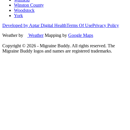
Winston County
Woodstock
York
Developed by Aptar Digital Health
Terms Of Use
Privacy Policy
Weather by
Weather
Mapping by
Google Maps
Copyright ©
2026
- Migraine Buddy. All rights reserved. The
Migraine Buddy logos and names are registered trademarks.