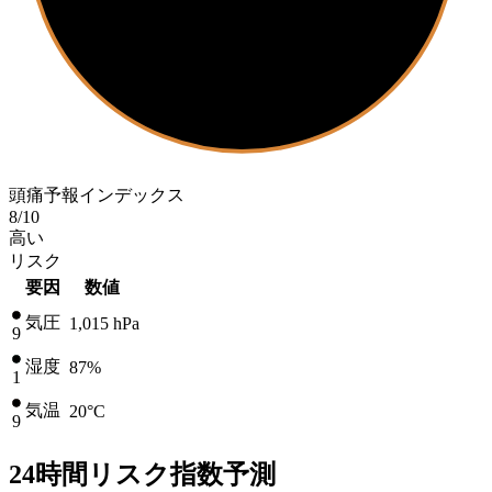
頭痛予報インデックス
8
/10
高い
リスク
要因
数値
気圧
1,015
hPa
9
湿度
87%
1
気温
20
°C
9
24時間リスク指数予測