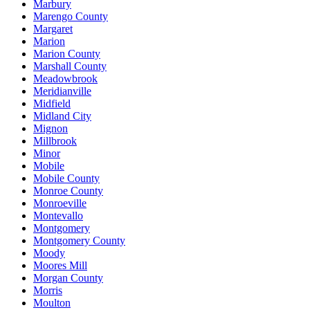
Marbury
Marengo County
Margaret
Marion
Marion County
Marshall County
Meadowbrook
Meridianville
Midfield
Midland City
Mignon
Millbrook
Minor
Mobile
Mobile County
Monroe County
Monroeville
Montevallo
Montgomery
Montgomery County
Moody
Moores Mill
Morgan County
Morris
Moulton