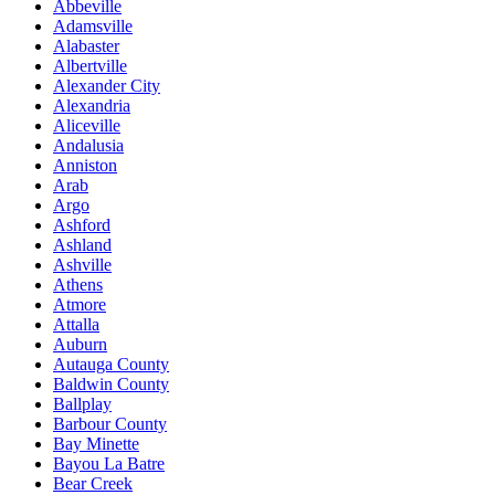
Abbeville
Adamsville
Alabaster
Albertville
Alexander City
Alexandria
Aliceville
Andalusia
Anniston
Arab
Argo
Ashford
Ashland
Ashville
Athens
Atmore
Attalla
Auburn
Autauga County
Baldwin County
Ballplay
Barbour County
Bay Minette
Bayou La Batre
Bear Creek