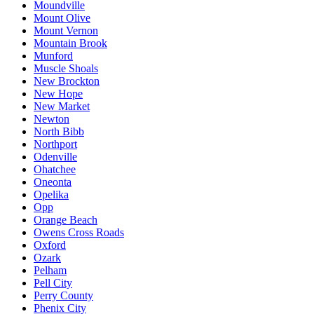
Moundville
Mount Olive
Mount Vernon
Mountain Brook
Munford
Muscle Shoals
New Brockton
New Hope
New Market
Newton
North Bibb
Northport
Odenville
Ohatchee
Oneonta
Opelika
Opp
Orange Beach
Owens Cross Roads
Oxford
Ozark
Pelham
Pell City
Perry County
Phenix City