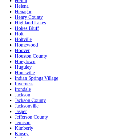
Heflin
Helena
Henagar
Henry County
Highland Lakes
Hokes Bluff
Holt
Holtville
Homewood
Hoover
Houston County
Hueytown
Huguley
Huntsville
Indian Springs Village
Inverness
Irondale
Jackson
Jackson County
Jacksonville
Jasper
Jefferson County
Jemison
Kimberly
Kinsey