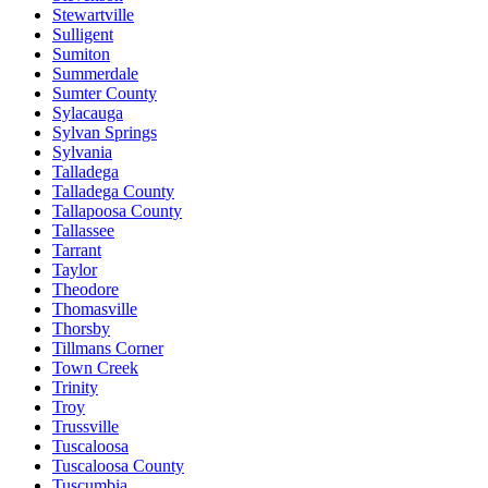
Stewartville
Sulligent
Sumiton
Summerdale
Sumter County
Sylacauga
Sylvan Springs
Sylvania
Talladega
Talladega County
Tallapoosa County
Tallassee
Tarrant
Taylor
Theodore
Thomasville
Thorsby
Tillmans Corner
Town Creek
Trinity
Troy
Trussville
Tuscaloosa
Tuscaloosa County
Tuscumbia