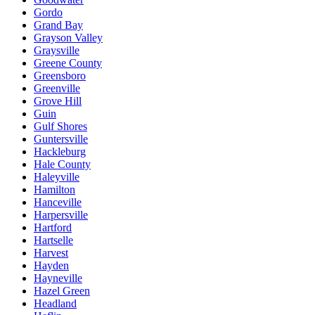
Gordo
Grand Bay
Grayson Valley
Graysville
Greene County
Greensboro
Greenville
Grove Hill
Guin
Gulf Shores
Guntersville
Hackleburg
Hale County
Haleyville
Hamilton
Hanceville
Harpersville
Hartford
Hartselle
Harvest
Hayden
Hayneville
Hazel Green
Headland