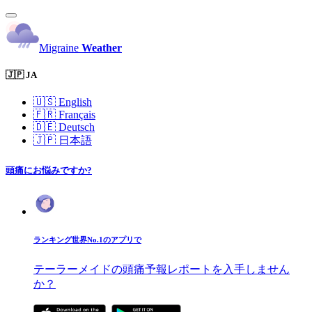
Migraine
Weather
🇯🇵 JA
🇺🇸
English
🇫🇷
Français
🇩🇪
Deutsch
🇯🇵
日本語
頭痛にお悩みですか?
ランキング世界No.1のアプリで
テーラーメイドの頭痛予報レポートを入手しません
か？