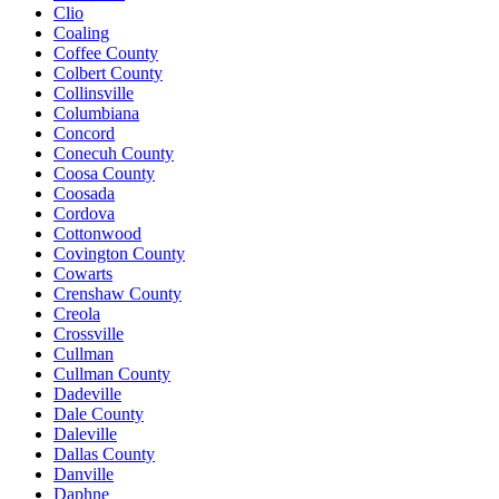
Clio
Coaling
Coffee County
Colbert County
Collinsville
Columbiana
Concord
Conecuh County
Coosa County
Coosada
Cordova
Cottonwood
Covington County
Cowarts
Crenshaw County
Creola
Crossville
Cullman
Cullman County
Dadeville
Dale County
Daleville
Dallas County
Danville
Daphne