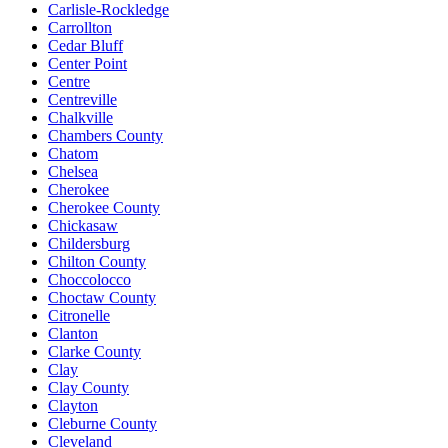
Carlisle-Rockledge
Carrollton
Cedar Bluff
Center Point
Centre
Centreville
Chalkville
Chambers County
Chatom
Chelsea
Cherokee
Cherokee County
Chickasaw
Childersburg
Chilton County
Choccolocco
Choctaw County
Citronelle
Clanton
Clarke County
Clay
Clay County
Clayton
Cleburne County
Cleveland