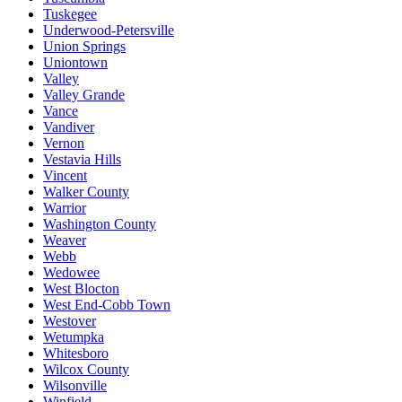
Tuskegee
Underwood-Petersville
Union Springs
Uniontown
Valley
Valley Grande
Vance
Vandiver
Vernon
Vestavia Hills
Vincent
Walker County
Warrior
Washington County
Weaver
Webb
Wedowee
West Blocton
West End-Cobb Town
Westover
Wetumpka
Whitesboro
Wilcox County
Wilsonville
Winfield