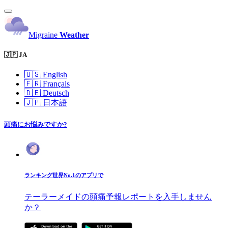
Migraine
Weather
🇯🇵 JA
🇺🇸
English
🇫🇷
Français
🇩🇪
Deutsch
🇯🇵
日本語
頭痛にお悩みですか?
ランキング世界No.1のアプリで
テーラーメイドの頭痛予報レポートを入手しません
か？