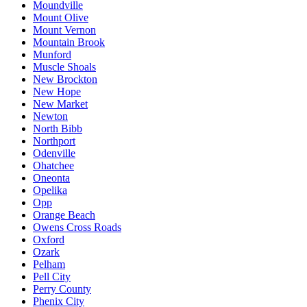
Moundville
Mount Olive
Mount Vernon
Mountain Brook
Munford
Muscle Shoals
New Brockton
New Hope
New Market
Newton
North Bibb
Northport
Odenville
Ohatchee
Oneonta
Opelika
Opp
Orange Beach
Owens Cross Roads
Oxford
Ozark
Pelham
Pell City
Perry County
Phenix City