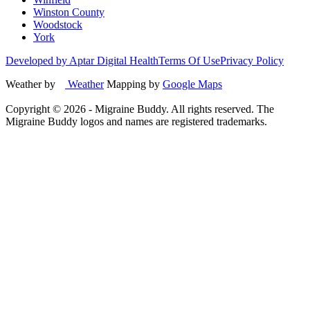
Winston County
Woodstock
York
Developed by Aptar Digital Health
Terms Of Use
Privacy Policy
Weather by
Weather
Mapping by
Google Maps
Copyright ©
2026
- Migraine Buddy. All rights reserved. The
Migraine Buddy logos and names are registered trademarks.