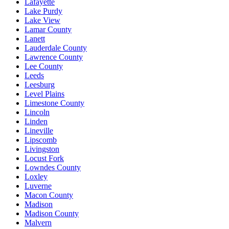
Lafayette
Lake Purdy
Lake View
Lamar County
Lanett
Lauderdale County
Lawrence County
Lee County
Leeds
Leesburg
Level Plains
Limestone County
Lincoln
Linden
Lineville
Lipscomb
Livingston
Locust Fork
Lowndes County
Loxley
Luverne
Macon County
Madison
Madison County
Malvern