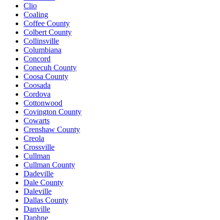
Clio
Coaling
Coffee County
Colbert County
Collinsville
Columbiana
Concord
Conecuh County
Coosa County
Coosada
Cordova
Cottonwood
Covington County
Cowarts
Crenshaw County
Creola
Crossville
Cullman
Cullman County
Dadeville
Dale County
Daleville
Dallas County
Danville
Daphne