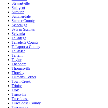
Stewartville
Sulligent
Sumiton
Summerdale
Sumter County
Sylacauga
Sylvan Springs
Sylvania
Talladega
Talladega County
Tallapoosa County
Tallassee
Tarrant
Taylor
Theodore
Thomasville
Thorsby
Tillmans Corner
Town Creek
Trinity
Troy
Trussville
Tuscaloosa
Tuscaloosa County
Tuscumbia