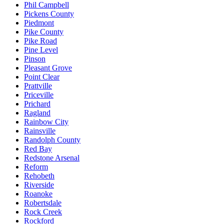
Phil Campbell
Pickens County
Piedmont
Pike County
Pike Road
Pine Level
Pinson
Pleasant Grove
Point Clear
Prattville
Priceville
Prichard
Ragland
Rainbow City
Rainsville
Randolph County
Red Bay
Redstone Arsenal
Reform
Rehobeth
Riverside
Roanoke
Robertsdale
Rock Creek
Rockford