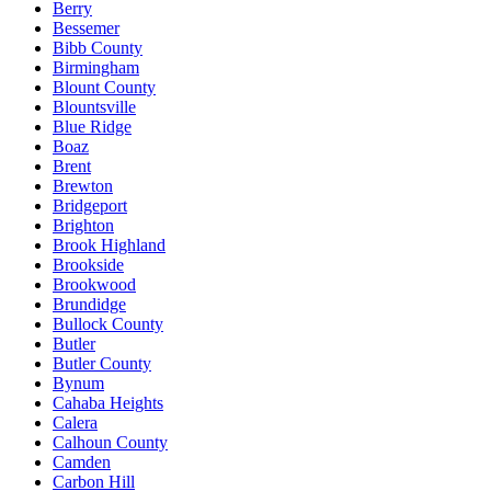
Berry
Bessemer
Bibb County
Birmingham
Blount County
Blountsville
Blue Ridge
Boaz
Brent
Brewton
Bridgeport
Brighton
Brook Highland
Brookside
Brookwood
Brundidge
Bullock County
Butler
Butler County
Bynum
Cahaba Heights
Calera
Calhoun County
Camden
Carbon Hill