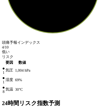
頭痛予報インデックス
4
/10
低い
リスク
要因
数値
気圧
1,004
hPa
1
湿度
69%
1
気温
30
°C
8
24時間リスク指数予測