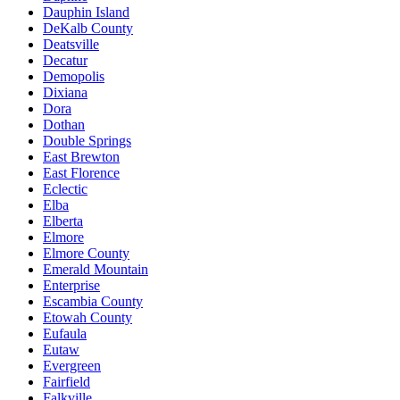
Dauphin Island
DeKalb County
Deatsville
Decatur
Demopolis
Dixiana
Dora
Dothan
Double Springs
East Brewton
East Florence
Eclectic
Elba
Elberta
Elmore
Elmore County
Emerald Mountain
Enterprise
Escambia County
Etowah County
Eufaula
Eutaw
Evergreen
Fairfield
Falkville