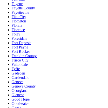
Fayette
Fayette County
Fayetteville
Flint City
Flomaton
Florala
Florence
Foley
Forestdale
Fort Deposit
Fort Payne
Fort Rucker
Franklin County
Frisco City
Fultondale
Fyffe
Gadsden
Gardendale
Geneva
Geneva County
Georgiana
Glencoe
Good Hope
Goodwater
Gordo