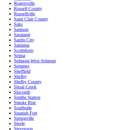
Rogersville
Russell County
Russellville
Saint Clair County
Saks
Samson
Saraland
Sardis City
Satsuma
Scottsboro
Selma
Selmont-West Selmont
Semmes
Sheffield
Shelby
Shelby County
Shoal Creek
Slocomb
Smiths Station
Smoke Rise
Southside
Spanish Fort
Springville
Steele
Stevenson