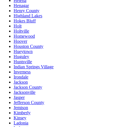
Helena
Henagar
Henry County
Highland Lakes
Hokes Bluff
Holt
Holtville
Homewood
Hoover
Houston County
Hueytown
Huguley
Huntsville
Indian Springs Village
Inverness
Irondale
Jackson
Jackson County
Jacksonville
Jasper
Jefferson County
Jemison
Kimberly
Kinsey
Ladonia