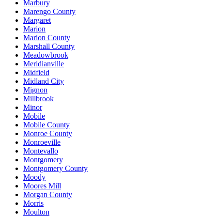
Marbury
Marengo County
Margaret
Marion
Marion County
Marshall County
Meadowbrook
Meridianville
Midfield
Midland City
Mignon
Millbrook
Minor
Mobile
Mobile County
Monroe County
Monroeville
Montevallo
Montgomery
Montgomery County
Moody
Moores Mill
Morgan County
Morris
Moulton