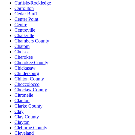
Carlisle-Rockledge
Carrollton
Cedar Bluff
Center Point
Centre
Centreville
Chalkville
Chambers County
Chatom
Chelsea
Cherokee
Cherokee County
Chickasaw
Childersburg
Chilton County
Choccolocco
Choctaw County
Citronelle
Clanton
Clarke County
Clay
Clay County
Clayton
Cleburne County
Cleveland