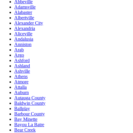
Abbeville
Adamsville
Alabaster
Albertville
Alexander City
Alexandria
Aliceville
Andalusia
Anniston
Arab
Argo
Ashford
Ashland
Ashville
Athens
Atmore
Attalla
Auburn
Autauga County
Baldwin County
Ballplay
Barbour County
Bay Minette
Bayou La Batre
Bear Creek