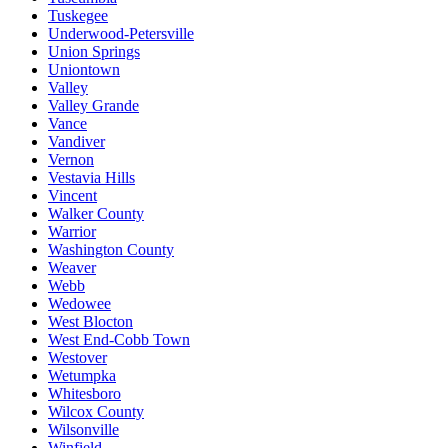
Tuskegee
Underwood-Petersville
Union Springs
Uniontown
Valley
Valley Grande
Vance
Vandiver
Vernon
Vestavia Hills
Vincent
Walker County
Warrior
Washington County
Weaver
Webb
Wedowee
West Blocton
West End-Cobb Town
Westover
Wetumpka
Whitesboro
Wilcox County
Wilsonville
Winfield