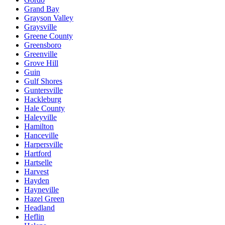
Grand Bay
Grayson Valley
Graysville
Greene County
Greensboro
Greenville
Grove Hill
Guin
Gulf Shores
Guntersville
Hackleburg
Hale County
Haleyville
Hamilton
Hanceville
Harpersville
Hartford
Hartselle
Harvest
Hayden
Hayneville
Hazel Green
Headland
Heflin