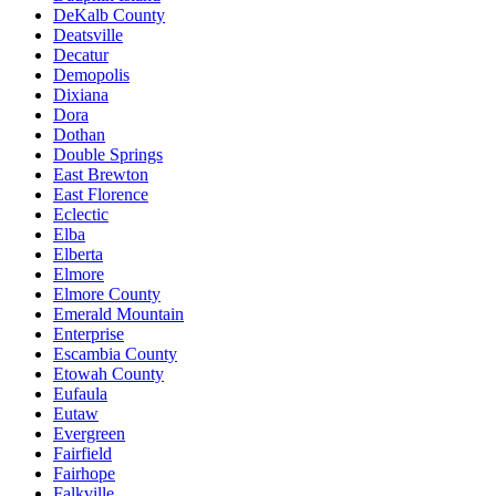
DeKalb County
Deatsville
Decatur
Demopolis
Dixiana
Dora
Dothan
Double Springs
East Brewton
East Florence
Eclectic
Elba
Elberta
Elmore
Elmore County
Emerald Mountain
Enterprise
Escambia County
Etowah County
Eufaula
Eutaw
Evergreen
Fairfield
Fairhope
Falkville