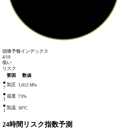
頭痛予報インデックス
4
/10
低い
リスク
要因
数値
気圧
1,012
hPa
7
湿度
73%
1
気温
30
°C
1
24時間リスク指数予測