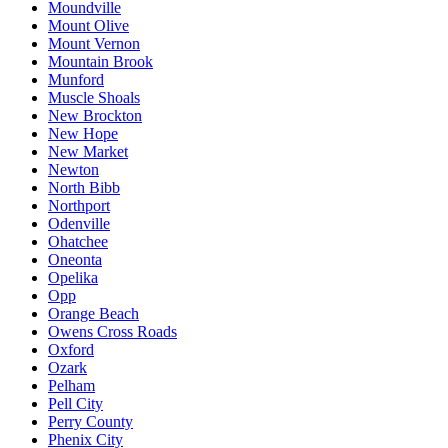
Moundville
Mount Olive
Mount Vernon
Mountain Brook
Munford
Muscle Shoals
New Brockton
New Hope
New Market
Newton
North Bibb
Northport
Odenville
Ohatchee
Oneonta
Opelika
Opp
Orange Beach
Owens Cross Roads
Oxford
Ozark
Pelham
Pell City
Perry County
Phenix City