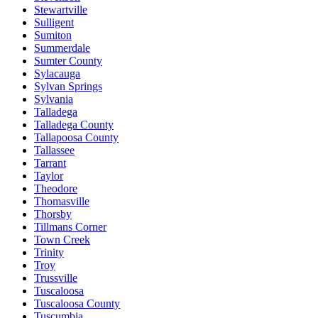
Stewartville
Sulligent
Sumiton
Summerdale
Sumter County
Sylacauga
Sylvan Springs
Sylvania
Talladega
Talladega County
Tallapoosa County
Tallassee
Tarrant
Taylor
Theodore
Thomasville
Thorsby
Tillmans Corner
Town Creek
Trinity
Troy
Trussville
Tuscaloosa
Tuscaloosa County
Tuscumbia