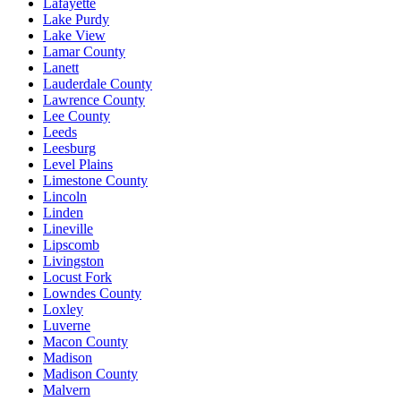
Lafayette
Lake Purdy
Lake View
Lamar County
Lanett
Lauderdale County
Lawrence County
Lee County
Leeds
Leesburg
Level Plains
Limestone County
Lincoln
Linden
Lineville
Lipscomb
Livingston
Locust Fork
Lowndes County
Loxley
Luverne
Macon County
Madison
Madison County
Malvern