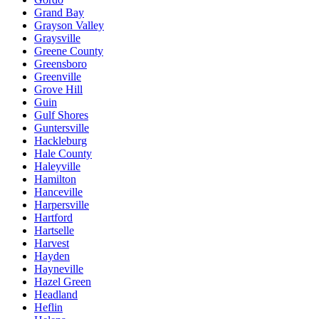
Grand Bay
Grayson Valley
Graysville
Greene County
Greensboro
Greenville
Grove Hill
Guin
Gulf Shores
Guntersville
Hackleburg
Hale County
Haleyville
Hamilton
Hanceville
Harpersville
Hartford
Hartselle
Harvest
Hayden
Hayneville
Hazel Green
Headland
Heflin