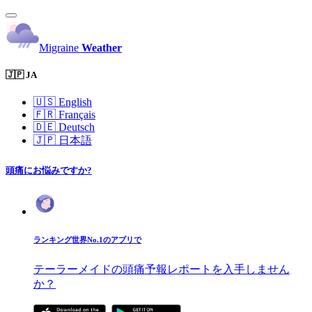
Migraine
Weather
🇯🇵 JA
🇺🇸
English
🇫🇷
Français
🇩🇪
Deutsch
🇯🇵
日本語
頭痛にお悩みですか?
ランキング世界No.1のアプリで
テーラーメイドの頭痛予報レポートを入手しません
か？