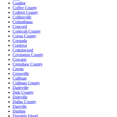
Coaling
Coffee County
Colbert County
Collinsville
Columbiana
Concord
Conecuh County
Coosa County
Coosada
Cordova
Cottonwood
Covington County
Cowarts
Crenshaw County
Creola
Crossville
Cullman
Cullman County
Dadeville
Dale County
Daleville
Dallas County
Danville
Daphne
Dauphin Island