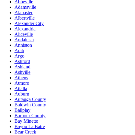
Abbeville
Adamsville
Alabaster
Albertville
Alexander City
Alexandria
Aliceville
Andalusia
Anniston
Arab
Argo
Ashford
Ashland
Ashville
Athens
Atmore
Attalla
Auburn
Autauga County
Baldwin County
Ballplay
Barbour County
Bay Minette
Bayou La Batre
Bear Creek