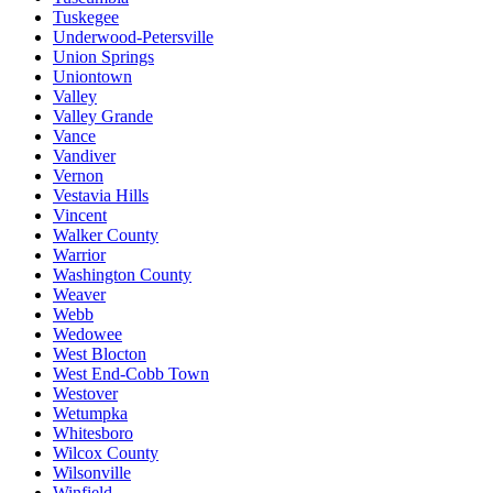
Tuskegee
Underwood-Petersville
Union Springs
Uniontown
Valley
Valley Grande
Vance
Vandiver
Vernon
Vestavia Hills
Vincent
Walker County
Warrior
Washington County
Weaver
Webb
Wedowee
West Blocton
West End-Cobb Town
Westover
Wetumpka
Whitesboro
Wilcox County
Wilsonville
Winfield