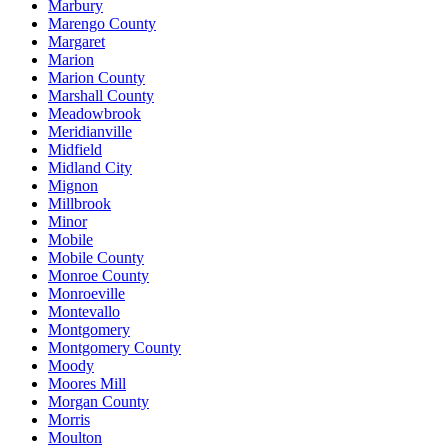
Marbury
Marengo County
Margaret
Marion
Marion County
Marshall County
Meadowbrook
Meridianville
Midfield
Midland City
Mignon
Millbrook
Minor
Mobile
Mobile County
Monroe County
Monroeville
Montevallo
Montgomery
Montgomery County
Moody
Moores Mill
Morgan County
Morris
Moulton