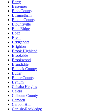
Berry
Bessemer
Bibb County
Birmingham
Blount County
Blountsville
Blue Ridge
Boaz
Brent
Bridgeport
Brighton
Brook Highland
Brookside
Brookwood
Brundidge
Bullock County
Butler
Butler County
Bynum
Cahaba Heights
Calera
Calhoun County
Camden
Carbon Hill
Carlisle-Rockledge