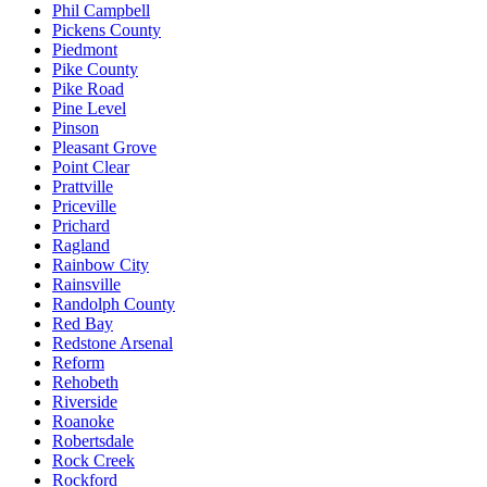
Phil Campbell
Pickens County
Piedmont
Pike County
Pike Road
Pine Level
Pinson
Pleasant Grove
Point Clear
Prattville
Priceville
Prichard
Ragland
Rainbow City
Rainsville
Randolph County
Red Bay
Redstone Arsenal
Reform
Rehobeth
Riverside
Roanoke
Robertsdale
Rock Creek
Rockford