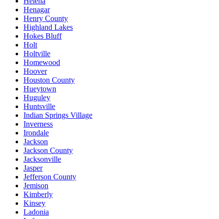
Helena
Henagar
Henry County
Highland Lakes
Hokes Bluff
Holt
Holtville
Homewood
Hoover
Houston County
Hueytown
Huguley
Huntsville
Indian Springs Village
Inverness
Irondale
Jackson
Jackson County
Jacksonville
Jasper
Jefferson County
Jemison
Kimberly
Kinsey
Ladonia