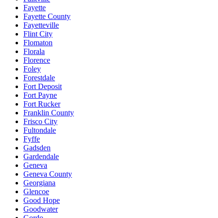
Fayette
Fayette County
Fayetteville
Flint City
Flomaton
Florala
Florence
Foley
Forestdale
Fort Deposit
Fort Payne
Fort Rucker
Franklin County
Frisco City
Fultondale
Fyffe
Gadsden
Gardendale
Geneva
Geneva County
Georgiana
Glencoe
Good Hope
Goodwater
Gordo