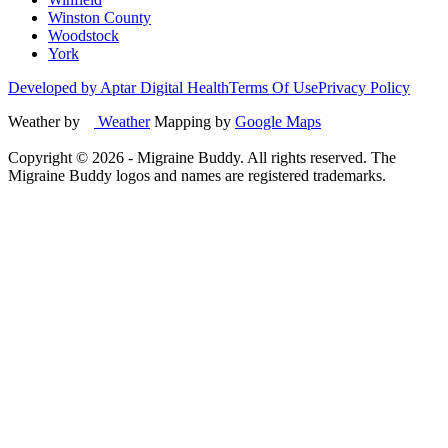
Winston County
Woodstock
York
Developed by Aptar Digital Health
Terms Of Use
Privacy Policy
Weather by
Weather
Mapping by
Google Maps
Copyright ©
2026
- Migraine Buddy. All rights reserved. The
Migraine Buddy logos and names are registered trademarks.