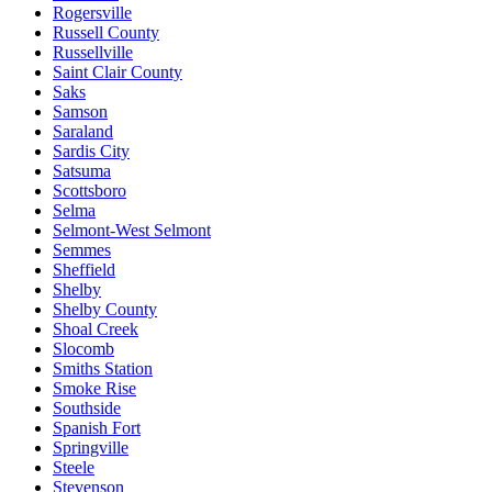
Rogersville
Russell County
Russellville
Saint Clair County
Saks
Samson
Saraland
Sardis City
Satsuma
Scottsboro
Selma
Selmont-West Selmont
Semmes
Sheffield
Shelby
Shelby County
Shoal Creek
Slocomb
Smiths Station
Smoke Rise
Southside
Spanish Fort
Springville
Steele
Stevenson