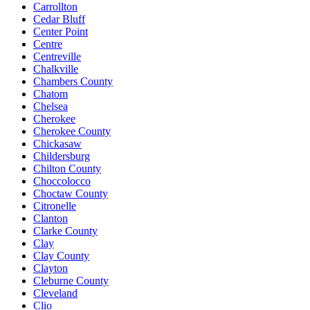
Carrollton
Cedar Bluff
Center Point
Centre
Centreville
Chalkville
Chambers County
Chatom
Chelsea
Cherokee
Cherokee County
Chickasaw
Childersburg
Chilton County
Choccolocco
Choctaw County
Citronelle
Clanton
Clarke County
Clay
Clay County
Clayton
Cleburne County
Cleveland
Clio