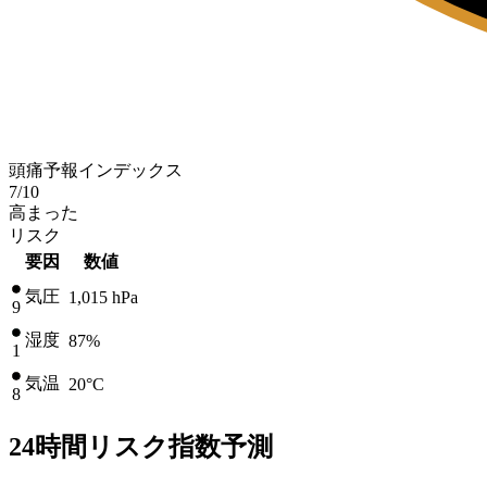
頭痛予報インデックス
7
/10
高まった
リスク
要因
数値
気圧
1,015
hPa
9
湿度
87%
1
気温
20
°C
8
24時間リスク指数予測