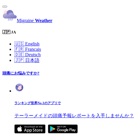
Migraine
Weather
🇯🇵 JA
🇺🇸
English
🇫🇷
Français
🇩🇪
Deutsch
🇯🇵
日本語
頭痛にお悩みですか?
ランキング世界No.1のアプリで
テーラーメイドの頭痛予報レポートを入手しませんか？