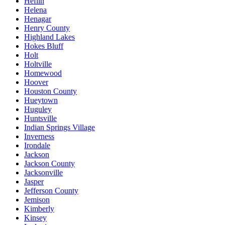
Heflin
Helena
Henagar
Henry County
Highland Lakes
Hokes Bluff
Holt
Holtville
Homewood
Hoover
Houston County
Hueytown
Huguley
Huntsville
Indian Springs Village
Inverness
Irondale
Jackson
Jackson County
Jacksonville
Jasper
Jefferson County
Jemison
Kimberly
Kinsey