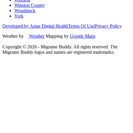
Winston County
Woodstock
York
Developed by Aptar Digital Health
Terms Of Use
Privacy Policy
Weather by
Weather
Mapping by
Google Maps
Copyright ©
2026
- Migraine Buddy. All rights reserved. The
Migraine Buddy logos and names are registered trademarks.