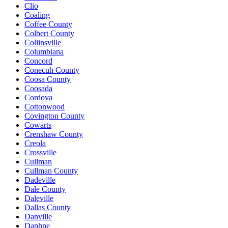
Clio
Coaling
Coffee County
Colbert County
Collinsville
Columbiana
Concord
Conecuh County
Coosa County
Coosada
Cordova
Cottonwood
Covington County
Cowarts
Crenshaw County
Creola
Crossville
Cullman
Cullman County
Dadeville
Dale County
Daleville
Dallas County
Danville
Daphne