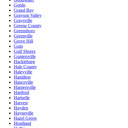
Gordo
Grand Bay
Grayson Valley
Graysville
Greene County
Greensboro
Greenville
Grove Hill
Guin
Gulf Shores
Guntersville
Hackleburg
Hale County
Haleyville
Hamilton
Hanceville
Harpersville
Hartford
Hartselle
Harvest
Hayden
Hayneville
Hazel Green
Headland