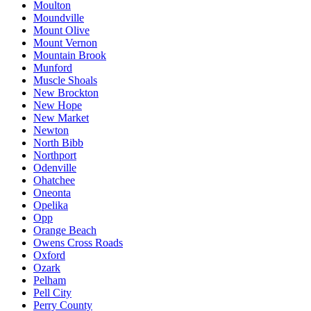
Moulton
Moundville
Mount Olive
Mount Vernon
Mountain Brook
Munford
Muscle Shoals
New Brockton
New Hope
New Market
Newton
North Bibb
Northport
Odenville
Ohatchee
Oneonta
Opelika
Opp
Orange Beach
Owens Cross Roads
Oxford
Ozark
Pelham
Pell City
Perry County