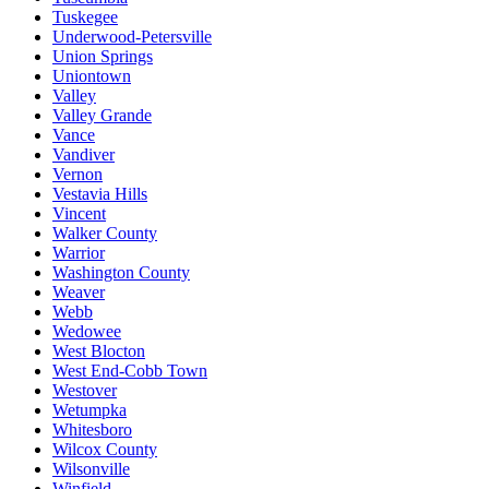
Tuskegee
Underwood-Petersville
Union Springs
Uniontown
Valley
Valley Grande
Vance
Vandiver
Vernon
Vestavia Hills
Vincent
Walker County
Warrior
Washington County
Weaver
Webb
Wedowee
West Blocton
West End-Cobb Town
Westover
Wetumpka
Whitesboro
Wilcox County
Wilsonville
Winfield