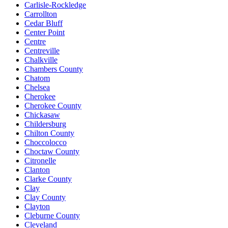
Carlisle-Rockledge
Carrollton
Cedar Bluff
Center Point
Centre
Centreville
Chalkville
Chambers County
Chatom
Chelsea
Cherokee
Cherokee County
Chickasaw
Childersburg
Chilton County
Choccolocco
Choctaw County
Citronelle
Clanton
Clarke County
Clay
Clay County
Clayton
Cleburne County
Cleveland