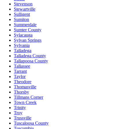
Stevenson
Stewartville
Sulligent
Sumiton
Summerdale
Sumter County
Sylacauga
Sylvan Springs
Sylvania
Talladega
Talladega County
Tallapoosa County
Tallassee
Tarrant
Taylor
Theodore
Thomasville
Thorsby
Tillmans Corner
Town Creek
Trinity
Troy
Trussville
Tuscaloosa County
Tuscumbia