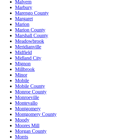
Malvern
Marbury
Marengo County
Margaret
Marion
Marion County
Marshall County
Meadowbrook
Meridianville
Midfield
Midland City
Mignon
Millbrook
Minor
Mobile
Mobile County
Monroe County
Monroeville
Montevallo
Montgomery
Montgomery County
Moody
Moores Mill
Morgan County
Morris