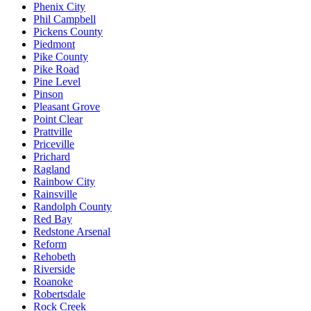
Phenix City
Phil Campbell
Pickens County
Piedmont
Pike County
Pike Road
Pine Level
Pinson
Pleasant Grove
Point Clear
Prattville
Priceville
Prichard
Ragland
Rainbow City
Rainsville
Randolph County
Red Bay
Redstone Arsenal
Reform
Rehobeth
Riverside
Roanoke
Robertsdale
Rock Creek