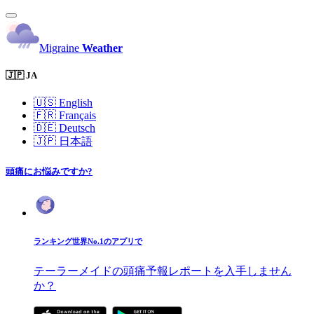
Migraine
Weather
🇯🇵 JA
🇺🇸
English
🇫🇷
Français
🇩🇪
Deutsch
🇯🇵
日本語
頭痛にお悩みですか?
ランキング世界No.1のアプリで
テーラーメイドの頭痛予報レポートを入手しません
か？