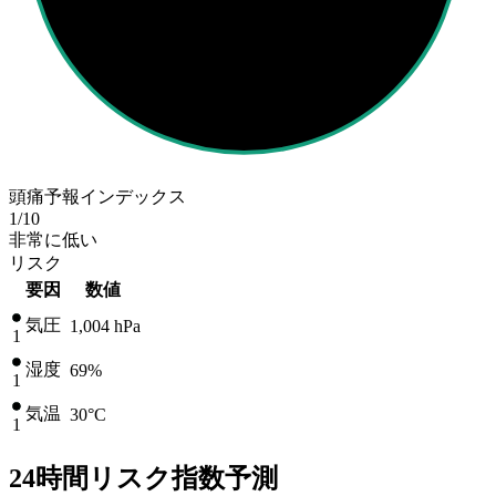
頭痛予報インデックス
1
/10
非常に低い
リスク
要因
数値
気圧
1,004
hPa
1
湿度
69%
1
気温
30
°C
1
24時間リスク指数予測