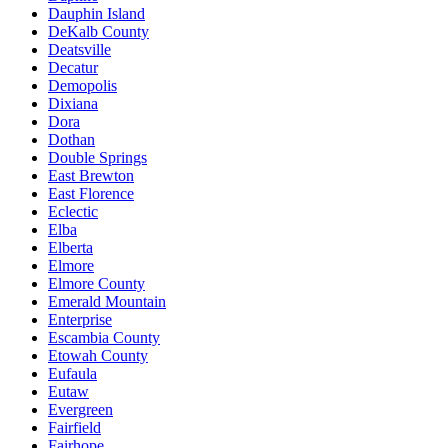
Dauphin Island
DeKalb County
Deatsville
Decatur
Demopolis
Dixiana
Dora
Dothan
Double Springs
East Brewton
East Florence
Eclectic
Elba
Elberta
Elmore
Elmore County
Emerald Mountain
Enterprise
Escambia County
Etowah County
Eufaula
Eutaw
Evergreen
Fairfield
Fairhope