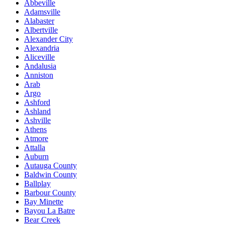
Abbeville
Adamsville
Alabaster
Albertville
Alexander City
Alexandria
Aliceville
Andalusia
Anniston
Arab
Argo
Ashford
Ashland
Ashville
Athens
Atmore
Attalla
Auburn
Autauga County
Baldwin County
Ballplay
Barbour County
Bay Minette
Bayou La Batre
Bear Creek