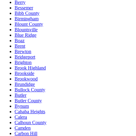
Berry
Bessemer
Bibb County
Birmingham
Blount County
Blountsville
Blue Ridge
Boaz
Brent
Brewton
Bridgeport
Brighton
Brook Highland
Brookside
Brookwood
Brundidge
Bullock County
Butler
Butler County
Bynum
Cahaba Heights
Calera
Calhoun County
Camden
Carbon Hill