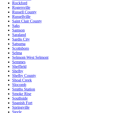
Rockford
Rogersville
Russell County
Russellville
Saint Clair County
Saks
Samson
Saraland
Sardis City
Satsuma
Scottsboro
Selma
Selmont-West Selmont
Semmes
Sheffield
Shelby
Shelby County
Shoal Creek
Slocomb
Smiths Station
Smoke Rise
Southside
Spanish Fort
Springville
Steele