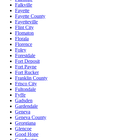
Falkville
Fayette
Fayette County
Fayetteville
Flint City
Flomaton
Florala
Florence
Foley
Forestdale
Fort Deposit
Fort Payne
Fort Rucker
Franklin County
Frisco City
Fultondale
Fyffe
Gadsden
Gardendale
Geneva
Geneva County
Georgiana
Glencoe
Good Hope
Goodwater