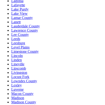
Ladonia
Lafayette
Lake Purdy
Lake View
Lamar County
Lanett
Lauderdale County
Lawrence County
Lee County
Leeds
Leesburg
Level Plains
Limestone County
Lincoln
Linden
Lineville
Lipscomb
Livingston
Locust Fork
Lowndes County
Loxley
Luverne
Macon County
Madison
Madison County