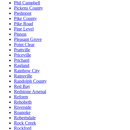
Phil Campbell
Pickens County
Piedmont
Pike County
Pike Road
Pine Level
Pinson
Pleasant Grove
Point Clear
Prattville
Priceville
Prichard
Ragland
Rainbow City
Rainsville
Randolph County
Red Bay
Redstone Arsenal
Reform
Rehobeth
Riverside
Roanoke
Robertsdale
Rock Creek
Rockford