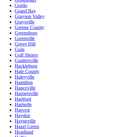
Gordo
Grand Bay
Grayson Valley
Graysville
Greene County
Greensboro
Greenville
Grove Hill
Guin
Gulf Shores
Guntersville
Hackleburg
Hale County
Haleyville
Hamilton
Hanceville
Harpersville
Hartford
Hartselle
Harvest
Hayden
Hayneville
Hazel Green
Headland