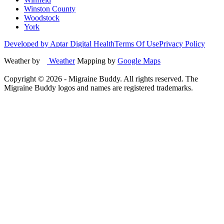
Winston County
Woodstock
York
Developed by Aptar Digital Health
Terms Of Use
Privacy Policy
Weather by
Weather
Mapping by
Google Maps
Copyright ©
2026
- Migraine Buddy. All rights reserved. The
Migraine Buddy logos and names are registered trademarks.