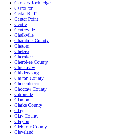
Carlisle-Rockledge
Carrollton
Cedar Bluff
Center Point
Centre
Centreville
Chalkville
Chambers County
Chatom
Chelsea
Cherokee
Cherokee County
Chickasaw
Childersburg
Chilton County
Choccolocco
Choctaw County
Citronelle
Clanton
Clarke County
Clay
Clay County
Clayton
Cleburne County
Cleveland