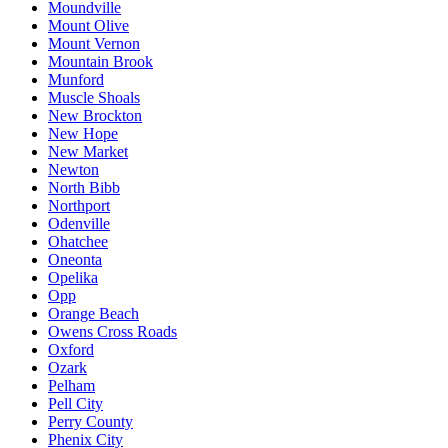
Moundville
Mount Olive
Mount Vernon
Mountain Brook
Munford
Muscle Shoals
New Brockton
New Hope
New Market
Newton
North Bibb
Northport
Odenville
Ohatchee
Oneonta
Opelika
Opp
Orange Beach
Owens Cross Roads
Oxford
Ozark
Pelham
Pell City
Perry County
Phenix City