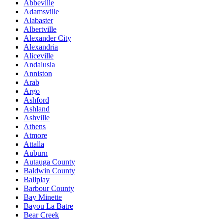
Abbeville
Adamsville
Alabaster
Albertville
Alexander City
Alexandria
Aliceville
Andalusia
Anniston
Arab
Argo
Ashford
Ashland
Ashville
Athens
Atmore
Attalla
Auburn
Autauga County
Baldwin County
Ballplay
Barbour County
Bay Minette
Bayou La Batre
Bear Creek