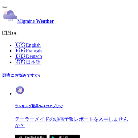
Migraine
Weather
🇯🇵 JA
🇺🇸
English
🇫🇷
Français
🇩🇪
Deutsch
🇯🇵
日本語
頭痛にお悩みですか?
ランキング世界No.1のアプリで
テーラーメイドの頭痛予報レポートを入手しません
か？