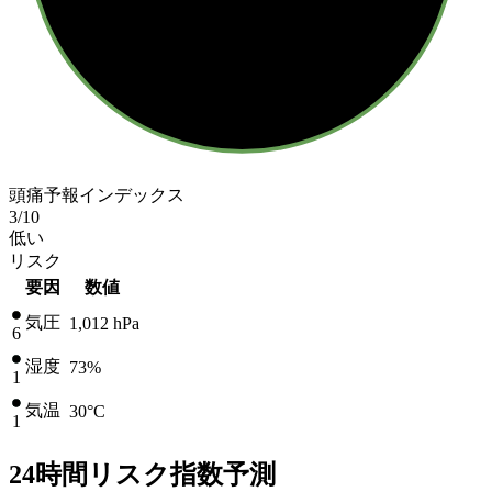
頭痛予報インデックス
3
/10
低い
リスク
要因
数値
気圧
1,012
hPa
6
湿度
73%
1
気温
30
°C
1
24時間リスク指数予測