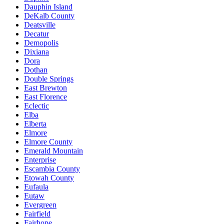
Dauphin Island
DeKalb County
Deatsville
Decatur
Demopolis
Dixiana
Dora
Dothan
Double Springs
East Brewton
East Florence
Eclectic
Elba
Elberta
Elmore
Elmore County
Emerald Mountain
Enterprise
Escambia County
Etowah County
Eufaula
Eutaw
Evergreen
Fairfield
Fairhope