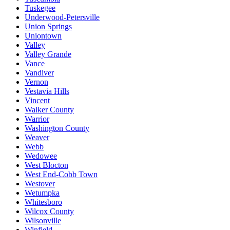
Tuskegee
Underwood-Petersville
Union Springs
Uniontown
Valley
Valley Grande
Vance
Vandiver
Vernon
Vestavia Hills
Vincent
Walker County
Warrior
Washington County
Weaver
Webb
Wedowee
West Blocton
West End-Cobb Town
Westover
Wetumpka
Whitesboro
Wilcox County
Wilsonville
Winfield