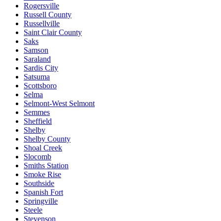
Rogersville
Russell County
Russellville
Saint Clair County
Saks
Samson
Saraland
Sardis City
Satsuma
Scottsboro
Selma
Selmont-West Selmont
Semmes
Sheffield
Shelby
Shelby County
Shoal Creek
Slocomb
Smiths Station
Smoke Rise
Southside
Spanish Fort
Springville
Steele
Stevenson