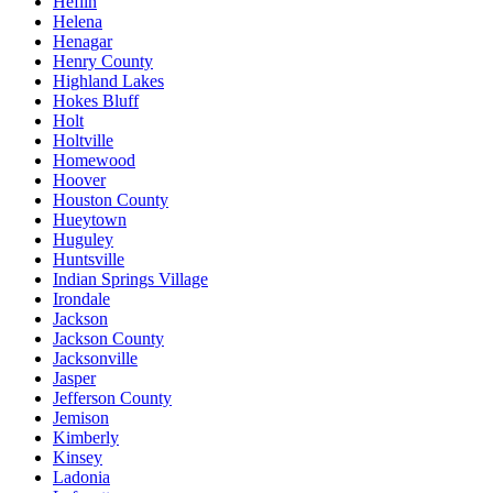
Heflin
Helena
Henagar
Henry County
Highland Lakes
Hokes Bluff
Holt
Holtville
Homewood
Hoover
Houston County
Hueytown
Huguley
Huntsville
Indian Springs Village
Irondale
Jackson
Jackson County
Jacksonville
Jasper
Jefferson County
Jemison
Kimberly
Kinsey
Ladonia