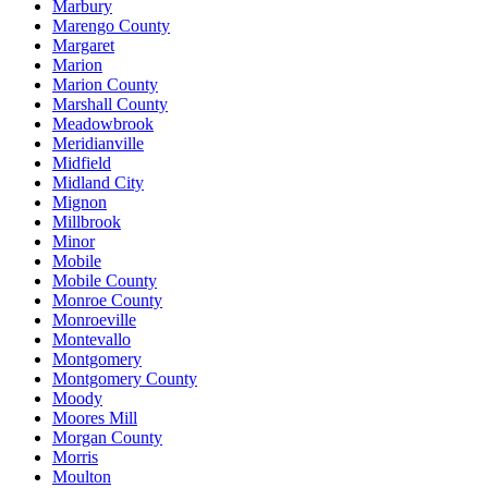
Marbury
Marengo County
Margaret
Marion
Marion County
Marshall County
Meadowbrook
Meridianville
Midfield
Midland City
Mignon
Millbrook
Minor
Mobile
Mobile County
Monroe County
Monroeville
Montevallo
Montgomery
Montgomery County
Moody
Moores Mill
Morgan County
Morris
Moulton