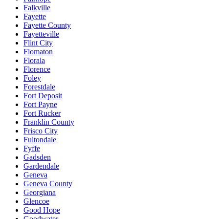
Falkville
Fayette
Fayette County
Fayetteville
Flint City
Flomaton
Florala
Florence
Foley
Forestdale
Fort Deposit
Fort Payne
Fort Rucker
Franklin County
Frisco City
Fultondale
Fyffe
Gadsden
Gardendale
Geneva
Geneva County
Georgiana
Glencoe
Good Hope
Goodwater