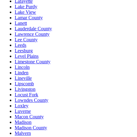
Lafayette
Lake Purdy
Lake View
Lamar County
Lanett
Lauderdale County
Lawrence County
Lee County
Leeds
Leesburg
Level Plains
Limestone County
Lincoln
Linden
Lineville
Lipscomb
Livingston
Locust Fork
Lowndes County
Loxley
Luverne
Macon County
Madison
Madison County
Malvern