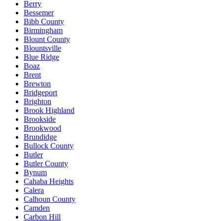
Berry
Bessemer
Bibb County
Birmingham
Blount County
Blountsville
Blue Ridge
Boaz
Brent
Brewton
Bridgeport
Brighton
Brook Highland
Brookside
Brookwood
Brundidge
Bullock County
Butler
Butler County
Bynum
Cahaba Heights
Calera
Calhoun County
Camden
Carbon Hill