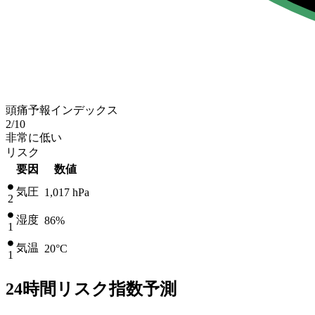
頭痛予報インデックス
2
/10
非常に低い
リスク
要因
数値
気圧
1,017
hPa
2
湿度
86%
1
気温
20
°C
1
24時間リスク指数予測