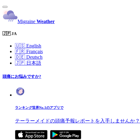
Migraine
Weather
🇯🇵 JA
🇺🇸
English
🇫🇷
Français
🇩🇪
Deutsch
🇯🇵
日本語
頭痛にお悩みですか?
ランキング世界No.1のアプリで
テーラーメイドの頭痛予報レポートを入手しませんか？