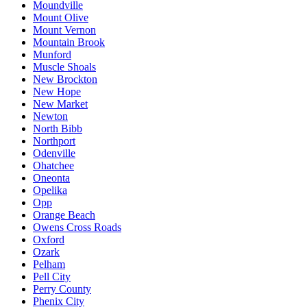
Moundville
Mount Olive
Mount Vernon
Mountain Brook
Munford
Muscle Shoals
New Brockton
New Hope
New Market
Newton
North Bibb
Northport
Odenville
Ohatchee
Oneonta
Opelika
Opp
Orange Beach
Owens Cross Roads
Oxford
Ozark
Pelham
Pell City
Perry County
Phenix City