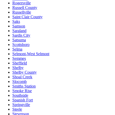
Rogersville
Russell County
Russellville
Saint Clair County
Saks
Samson
Saraland
Sardis City
Satsuma
Scottsboro
Selma
Selmont-West Selmont
Semmes
Sheffield
Shelby
Shelby County
Shoal Creek
Slocomb
Smiths Station
Smoke Rise
Southside
Spanish Fort
Springville
Steele
Stevenson