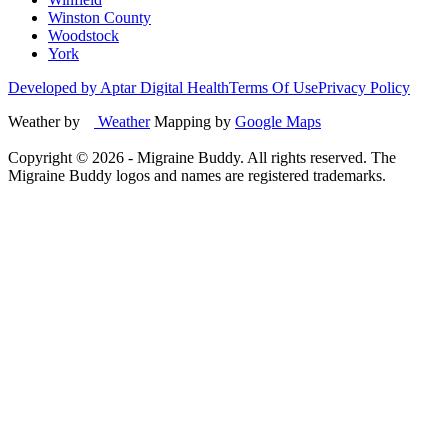
Winston County
Woodstock
York
Developed by Aptar Digital Health
Terms Of Use
Privacy Policy
Weather by
Weather
Mapping by
Google Maps
Copyright ©
2026
- Migraine Buddy. All rights reserved. The
Migraine Buddy logos and names are registered trademarks.