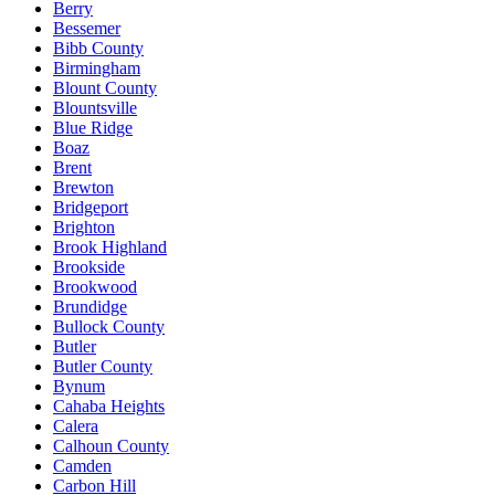
Berry
Bessemer
Bibb County
Birmingham
Blount County
Blountsville
Blue Ridge
Boaz
Brent
Brewton
Bridgeport
Brighton
Brook Highland
Brookside
Brookwood
Brundidge
Bullock County
Butler
Butler County
Bynum
Cahaba Heights
Calera
Calhoun County
Camden
Carbon Hill