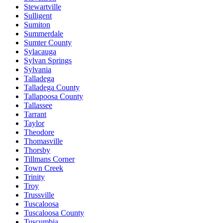
Stewartville
Sulligent
Sumiton
Summerdale
Sumter County
Sylacauga
Sylvan Springs
Sylvania
Talladega
Talladega County
Tallapoosa County
Tallassee
Tarrant
Taylor
Theodore
Thomasville
Thorsby
Tillmans Corner
Town Creek
Trinity
Troy
Trussville
Tuscaloosa
Tuscaloosa County
Tuscumbia