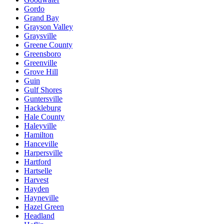
Gordo
Grand Bay
Grayson Valley
Graysville
Greene County
Greensboro
Greenville
Grove Hill
Guin
Gulf Shores
Guntersville
Hackleburg
Hale County
Haleyville
Hamilton
Hanceville
Harpersville
Hartford
Hartselle
Harvest
Hayden
Hayneville
Hazel Green
Headland