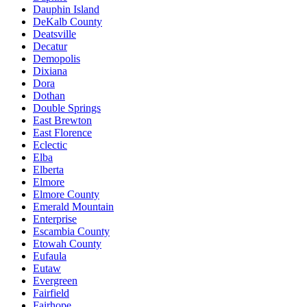
Dauphin Island
DeKalb County
Deatsville
Decatur
Demopolis
Dixiana
Dora
Dothan
Double Springs
East Brewton
East Florence
Eclectic
Elba
Elberta
Elmore
Elmore County
Emerald Mountain
Enterprise
Escambia County
Etowah County
Eufaula
Eutaw
Evergreen
Fairfield
Fairhope