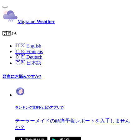
Migraine
Weather
🇯🇵 JA
🇺🇸
English
🇫🇷
Français
🇩🇪
Deutsch
🇯🇵
日本語
頭痛にお悩みですか?
ランキング世界No.1のアプリで
テーラーメイドの頭痛予報レポートを入手しません
か？