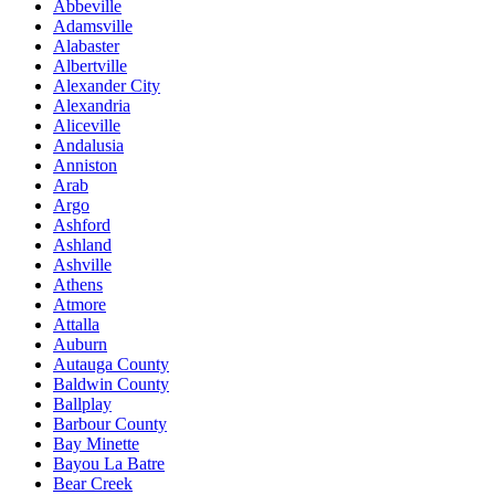
Abbeville
Adamsville
Alabaster
Albertville
Alexander City
Alexandria
Aliceville
Andalusia
Anniston
Arab
Argo
Ashford
Ashland
Ashville
Athens
Atmore
Attalla
Auburn
Autauga County
Baldwin County
Ballplay
Barbour County
Bay Minette
Bayou La Batre
Bear Creek