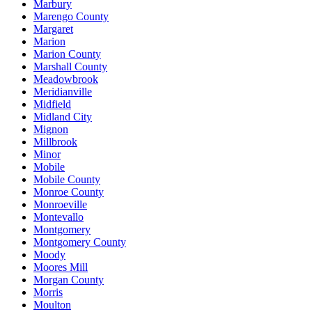
Marbury
Marengo County
Margaret
Marion
Marion County
Marshall County
Meadowbrook
Meridianville
Midfield
Midland City
Mignon
Millbrook
Minor
Mobile
Mobile County
Monroe County
Monroeville
Montevallo
Montgomery
Montgomery County
Moody
Moores Mill
Morgan County
Morris
Moulton