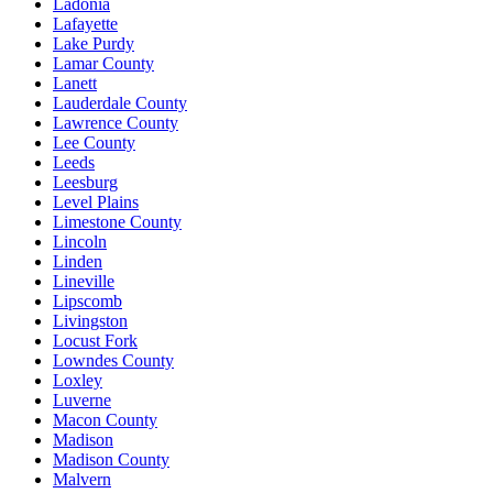
Ladonia
Lafayette
Lake Purdy
Lamar County
Lanett
Lauderdale County
Lawrence County
Lee County
Leeds
Leesburg
Level Plains
Limestone County
Lincoln
Linden
Lineville
Lipscomb
Livingston
Locust Fork
Lowndes County
Loxley
Luverne
Macon County
Madison
Madison County
Malvern