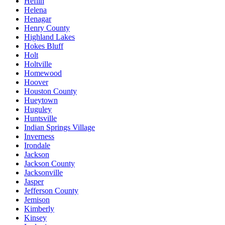
Heflin
Helena
Henagar
Henry County
Highland Lakes
Hokes Bluff
Holt
Holtville
Homewood
Hoover
Houston County
Hueytown
Huguley
Huntsville
Indian Springs Village
Inverness
Irondale
Jackson
Jackson County
Jacksonville
Jasper
Jefferson County
Jemison
Kimberly
Kinsey