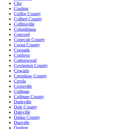
Clio
Coaling
Coffee County
Colbert County
Collinsville
Columbiana
Concord
Conecuh County
Coosa County
Coosada
Cordova
Cottonwood
Covington County
Cowarts
Crenshaw County
Creola
Crossville
Cullman
Cullman County
Dadeville
Dale County
Daleville
Dallas County
Danville
Daphne