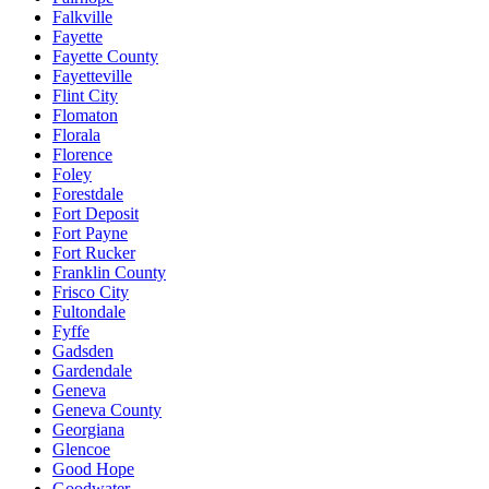
Falkville
Fayette
Fayette County
Fayetteville
Flint City
Flomaton
Florala
Florence
Foley
Forestdale
Fort Deposit
Fort Payne
Fort Rucker
Franklin County
Frisco City
Fultondale
Fyffe
Gadsden
Gardendale
Geneva
Geneva County
Georgiana
Glencoe
Good Hope
Goodwater