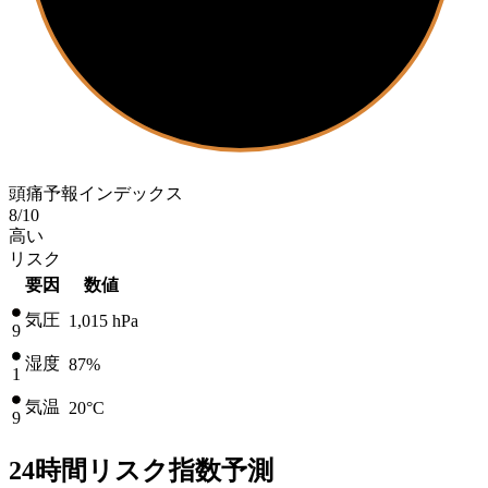
頭痛予報インデックス
8
/10
高い
リスク
要因
数値
気圧
1,015
hPa
9
湿度
87%
1
気温
20
°C
9
24時間リスク指数予測