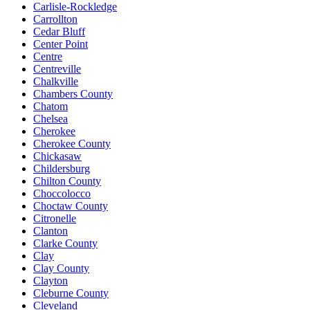
Carlisle-Rockledge
Carrollton
Cedar Bluff
Center Point
Centre
Centreville
Chalkville
Chambers County
Chatom
Chelsea
Cherokee
Cherokee County
Chickasaw
Childersburg
Chilton County
Choccolocco
Choctaw County
Citronelle
Clanton
Clarke County
Clay
Clay County
Clayton
Cleburne County
Cleveland