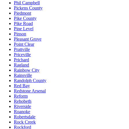
Phil Campbell
Pickens County
Piedmont
Pike County
Pike Road
Pine Level
Pinson
Pleasant Grove
Point Clear
Prattville
Priceville
Prichard
Ragland
Rainbow City
Rainsville
Randolph County
Red Bay
Redstone Arsenal
Reform
Rehobeth
Riverside
Roanoke
Robertsdale
Rock Creek
Rockford