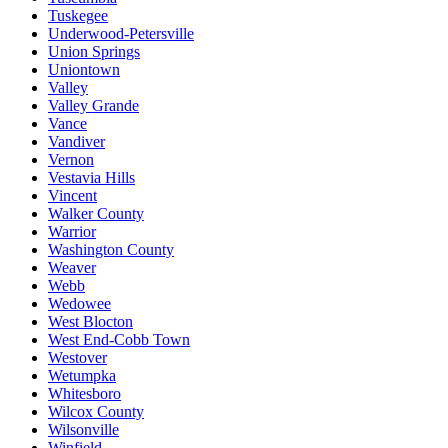
Tuskegee
Underwood-Petersville
Union Springs
Uniontown
Valley
Valley Grande
Vance
Vandiver
Vernon
Vestavia Hills
Vincent
Walker County
Warrior
Washington County
Weaver
Webb
Wedowee
West Blocton
West End-Cobb Town
Westover
Wetumpka
Whitesboro
Wilcox County
Wilsonville
Winfield