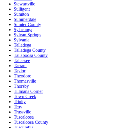
Stewartville
Sulligent
Sumiton
Summerdale
Sumter County
Sylacauga
Sylvan Springs
Sylvania
Talladega
Talladega County
Tallapoosa County
Tallassee
Tarrant
Taylor
Theodore
Thomasville
Thorsby
Tillmans Corner
Town Creek
Trinity
Troy
Trussville
Tuscaloosa
Tuscaloosa County
Tuscumbia