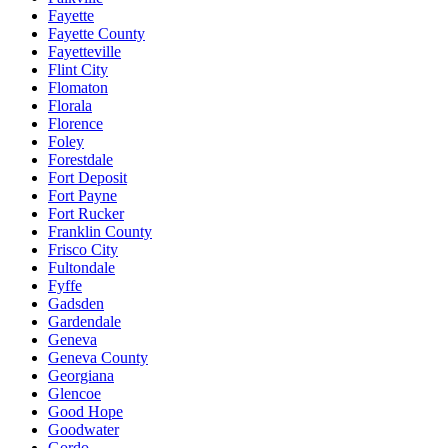
Fayette
Fayette County
Fayetteville
Flint City
Flomaton
Florala
Florence
Foley
Forestdale
Fort Deposit
Fort Payne
Fort Rucker
Franklin County
Frisco City
Fultondale
Fyffe
Gadsden
Gardendale
Geneva
Geneva County
Georgiana
Glencoe
Good Hope
Goodwater
Gordo