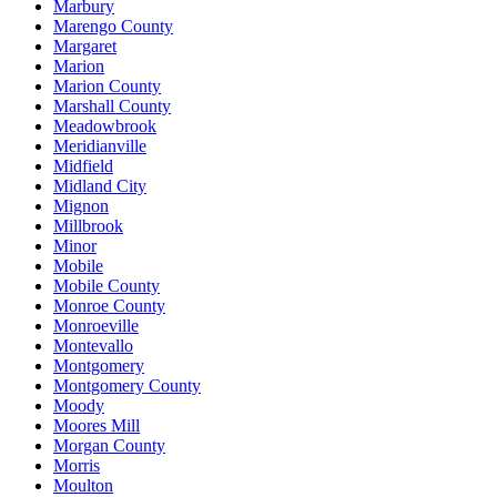
Marbury
Marengo County
Margaret
Marion
Marion County
Marshall County
Meadowbrook
Meridianville
Midfield
Midland City
Mignon
Millbrook
Minor
Mobile
Mobile County
Monroe County
Monroeville
Montevallo
Montgomery
Montgomery County
Moody
Moores Mill
Morgan County
Morris
Moulton