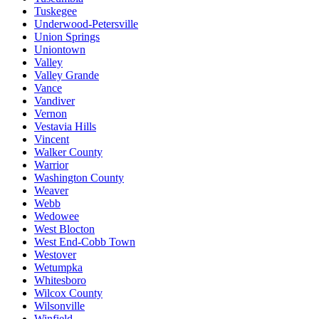
Tuskegee
Underwood-Petersville
Union Springs
Uniontown
Valley
Valley Grande
Vance
Vandiver
Vernon
Vestavia Hills
Vincent
Walker County
Warrior
Washington County
Weaver
Webb
Wedowee
West Blocton
West End-Cobb Town
Westover
Wetumpka
Whitesboro
Wilcox County
Wilsonville
Winfield