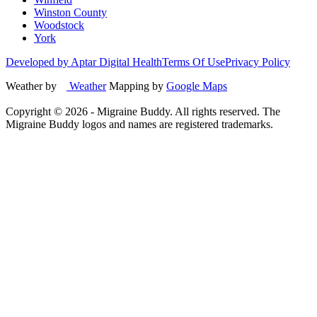
Winston County
Woodstock
York
Developed by Aptar Digital Health
Terms Of Use
Privacy Policy
Weather by
Weather
Mapping by
Google Maps
Copyright ©
2026
- Migraine Buddy. All rights reserved. The
Migraine Buddy logos and names are registered trademarks.