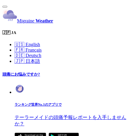
Migraine
Weather
🇯🇵 JA
🇺🇸
English
🇫🇷
Français
🇩🇪
Deutsch
🇯🇵
日本語
頭痛にお悩みですか?
ランキング世界No.1のアプリで
テーラーメイドの頭痛予報レポートを入手しません
か？