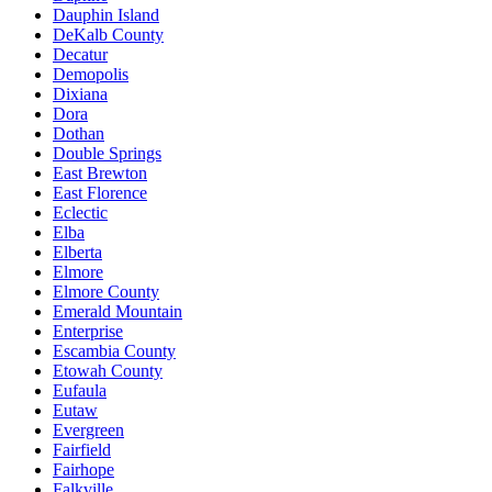
Dauphin Island
DeKalb County
Decatur
Demopolis
Dixiana
Dora
Dothan
Double Springs
East Brewton
East Florence
Eclectic
Elba
Elberta
Elmore
Elmore County
Emerald Mountain
Enterprise
Escambia County
Etowah County
Eufaula
Eutaw
Evergreen
Fairfield
Fairhope
Falkville