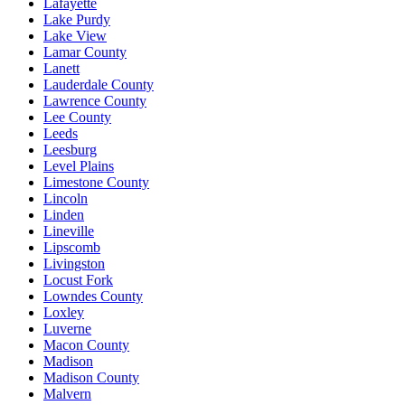
Lafayette
Lake Purdy
Lake View
Lamar County
Lanett
Lauderdale County
Lawrence County
Lee County
Leeds
Leesburg
Level Plains
Limestone County
Lincoln
Linden
Lineville
Lipscomb
Livingston
Locust Fork
Lowndes County
Loxley
Luverne
Macon County
Madison
Madison County
Malvern