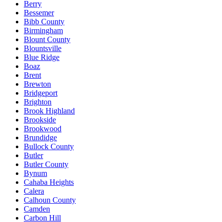
Berry
Bessemer
Bibb County
Birmingham
Blount County
Blountsville
Blue Ridge
Boaz
Brent
Brewton
Bridgeport
Brighton
Brook Highland
Brookside
Brookwood
Brundidge
Bullock County
Butler
Butler County
Bynum
Cahaba Heights
Calera
Calhoun County
Camden
Carbon Hill