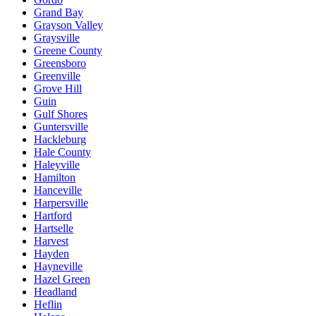
Grand Bay
Grayson Valley
Graysville
Greene County
Greensboro
Greenville
Grove Hill
Guin
Gulf Shores
Guntersville
Hackleburg
Hale County
Haleyville
Hamilton
Hanceville
Harpersville
Hartford
Hartselle
Harvest
Hayden
Hayneville
Hazel Green
Headland
Heflin