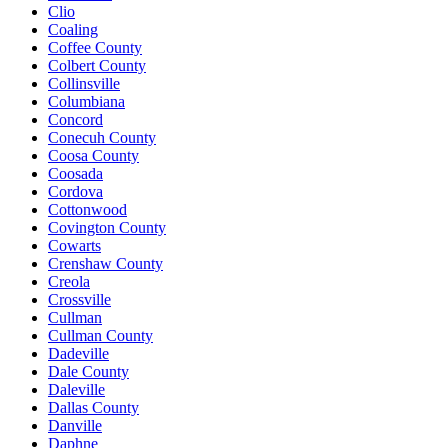
Clio
Coaling
Coffee County
Colbert County
Collinsville
Columbiana
Concord
Conecuh County
Coosa County
Coosada
Cordova
Cottonwood
Covington County
Cowarts
Crenshaw County
Creola
Crossville
Cullman
Cullman County
Dadeville
Dale County
Daleville
Dallas County
Danville
Daphne