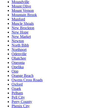
Moundville
Mount Olive
Mount Vernon
Mountain Brook
Munford
Muscle Shoals
New Brockton
New Hope
New Market
Newton
North Bibb
Northport
Odenville
Ohatchee
Oneonta
Opelika
Opp
Orange Beach
Owens Cross Roads
Oxford
Ozark
Pelham
Pell City
Perry County
Phenix City