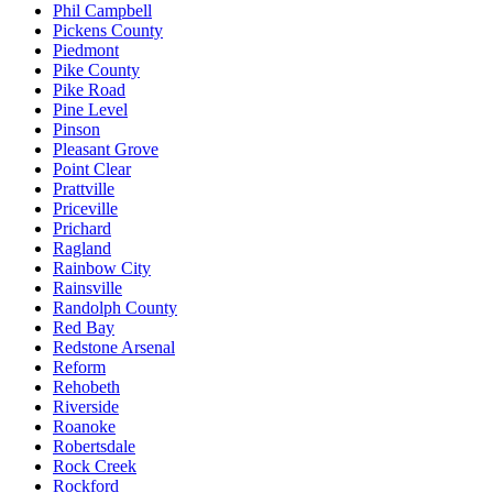
Phil Campbell
Pickens County
Piedmont
Pike County
Pike Road
Pine Level
Pinson
Pleasant Grove
Point Clear
Prattville
Priceville
Prichard
Ragland
Rainbow City
Rainsville
Randolph County
Red Bay
Redstone Arsenal
Reform
Rehobeth
Riverside
Roanoke
Robertsdale
Rock Creek
Rockford