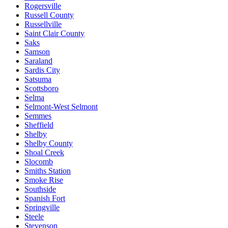
Rogersville
Russell County
Russellville
Saint Clair County
Saks
Samson
Saraland
Sardis City
Satsuma
Scottsboro
Selma
Selmont-West Selmont
Semmes
Sheffield
Shelby
Shelby County
Shoal Creek
Slocomb
Smiths Station
Smoke Rise
Southside
Spanish Fort
Springville
Steele
Stevenson