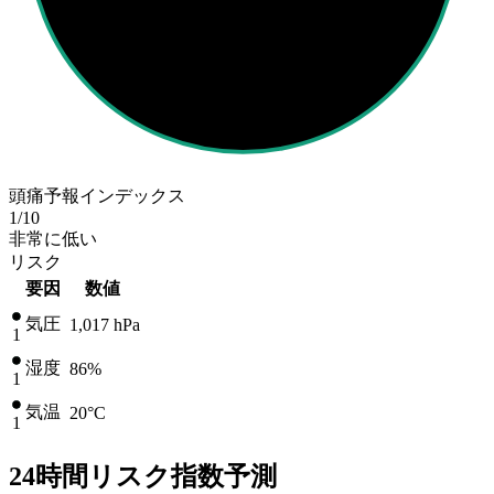
頭痛予報インデックス
1
/10
非常に低い
リスク
要因
数値
気圧
1,017
hPa
1
湿度
86%
1
気温
20
°C
1
24時間リスク指数予測