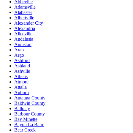
Abbeville
Adamsville
Alabaster
Albertville
Alexander City
Alexandria
Aliceville
Andalusia
Anniston
Arab
Argo
Ashford
Ashland
Ashville
Athens
Atmore
Attalla
Auburn
Autauga County
Baldwin County
Ballplay
Barbour County
Bay Minette
Bayou La Batre
Bear Creek