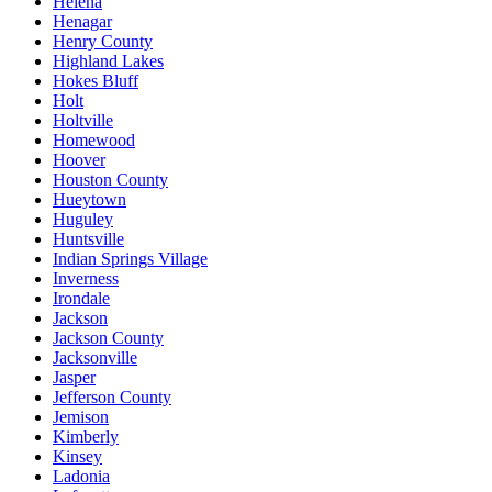
Helena
Henagar
Henry County
Highland Lakes
Hokes Bluff
Holt
Holtville
Homewood
Hoover
Houston County
Hueytown
Huguley
Huntsville
Indian Springs Village
Inverness
Irondale
Jackson
Jackson County
Jacksonville
Jasper
Jefferson County
Jemison
Kimberly
Kinsey
Ladonia