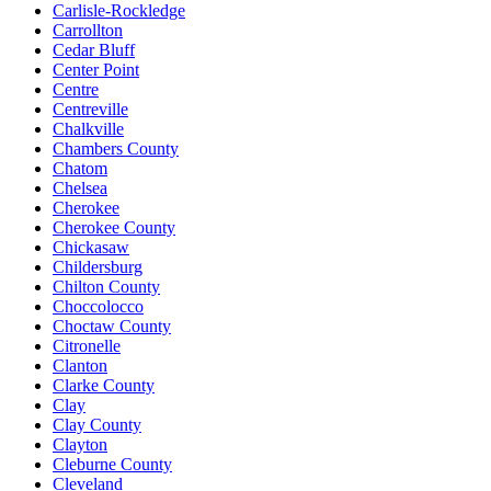
Carlisle-Rockledge
Carrollton
Cedar Bluff
Center Point
Centre
Centreville
Chalkville
Chambers County
Chatom
Chelsea
Cherokee
Cherokee County
Chickasaw
Childersburg
Chilton County
Choccolocco
Choctaw County
Citronelle
Clanton
Clarke County
Clay
Clay County
Clayton
Cleburne County
Cleveland