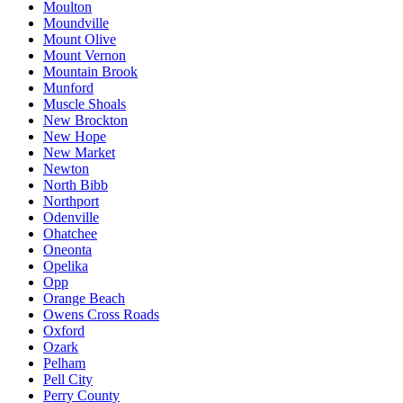
Moulton
Moundville
Mount Olive
Mount Vernon
Mountain Brook
Munford
Muscle Shoals
New Brockton
New Hope
New Market
Newton
North Bibb
Northport
Odenville
Ohatchee
Oneonta
Opelika
Opp
Orange Beach
Owens Cross Roads
Oxford
Ozark
Pelham
Pell City
Perry County