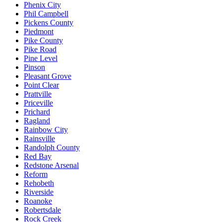
Phenix City
Phil Campbell
Pickens County
Piedmont
Pike County
Pike Road
Pine Level
Pinson
Pleasant Grove
Point Clear
Prattville
Priceville
Prichard
Ragland
Rainbow City
Rainsville
Randolph County
Red Bay
Redstone Arsenal
Reform
Rehobeth
Riverside
Roanoke
Robertsdale
Rock Creek