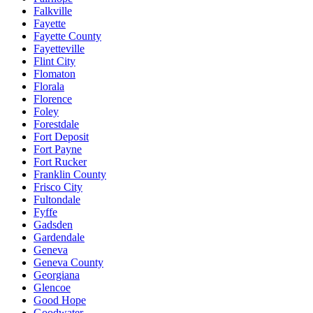
Falkville
Fayette
Fayette County
Fayetteville
Flint City
Flomaton
Florala
Florence
Foley
Forestdale
Fort Deposit
Fort Payne
Fort Rucker
Franklin County
Frisco City
Fultondale
Fyffe
Gadsden
Gardendale
Geneva
Geneva County
Georgiana
Glencoe
Good Hope
Goodwater