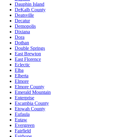
Dauphin Island
DeKalb County
Deatsville
Decatur
Demopolis
Dixiana
Dora
Dothan
Double Springs
East Brewton
East Florence
Eclectic
Elba
Elberta
Elmore
Elmore County
Emerald Mountain
Enterprise
Escambia County
Etowah County
Eufaula
Eutaw
Evergreen
Fairfield
Fairhope