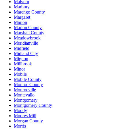
Malvern
Marbury
Marengo County
Margaret
Marion
Marion County
Marshall County
Meadowbrook
Meridianville
Midfield
Midland City
Mignon
Millbrook
Minor
Mobile
Mobile County
Monroe County
Monroeville
Montevallo
Montgomery
Montgomery County
Moody
Moores Mill
Morgan County
Morris