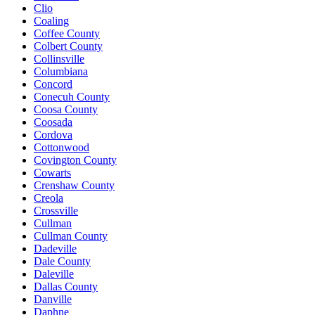
Clio
Coaling
Coffee County
Colbert County
Collinsville
Columbiana
Concord
Conecuh County
Coosa County
Coosada
Cordova
Cottonwood
Covington County
Cowarts
Crenshaw County
Creola
Crossville
Cullman
Cullman County
Dadeville
Dale County
Daleville
Dallas County
Danville
Daphne