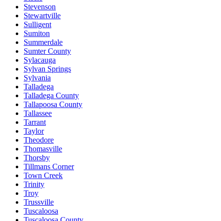
Stevenson
Stewartville
Sulligent
Sumiton
Summerdale
Sumter County
Sylacauga
Sylvan Springs
Sylvania
Talladega
Talladega County
Tallapoosa County
Tallassee
Tarrant
Taylor
Theodore
Thomasville
Thorsby
Tillmans Corner
Town Creek
Trinity
Troy
Trussville
Tuscaloosa
Tuscaloosa County