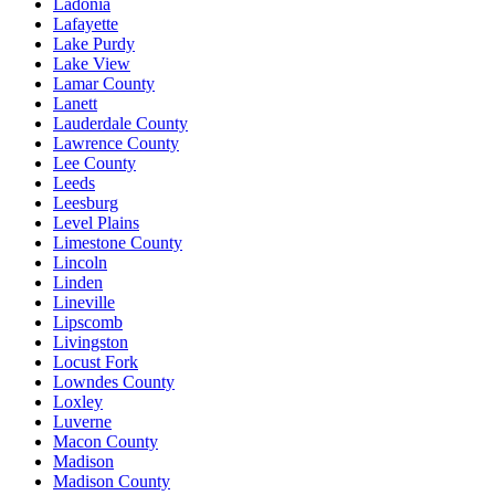
Ladonia
Lafayette
Lake Purdy
Lake View
Lamar County
Lanett
Lauderdale County
Lawrence County
Lee County
Leeds
Leesburg
Level Plains
Limestone County
Lincoln
Linden
Lineville
Lipscomb
Livingston
Locust Fork
Lowndes County
Loxley
Luverne
Macon County
Madison
Madison County