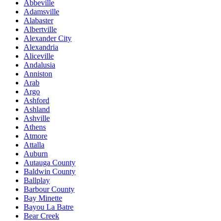
Abbeville
Adamsville
Alabaster
Albertville
Alexander City
Alexandria
Aliceville
Andalusia
Anniston
Arab
Argo
Ashford
Ashland
Ashville
Athens
Atmore
Attalla
Auburn
Autauga County
Baldwin County
Ballplay
Barbour County
Bay Minette
Bayou La Batre
Bear Creek