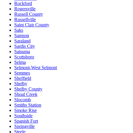
Rockford
Rogersville
Russell County
Russellville
Saint Clair County
Saks
Samson
Saraland
Sardis City
Satsuma
Scottsboro
Selma
Selmont-West Selmont
Semmes
Sheffield
Shelby
Shelby County
Shoal Creek
Slocomb
Smiths Station
Smoke Rise
Southside
Spanish Fort
Springville
Steele