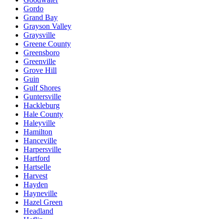
Gordo
Grand Bay
Grayson Valley
Graysville
Greene County
Greensboro
Greenville
Grove Hill
Guin
Gulf Shores
Guntersville
Hackleburg
Hale County
Haleyville
Hamilton
Hanceville
Harpersville
Hartford
Hartselle
Harvest
Hayden
Hayneville
Hazel Green
Headland