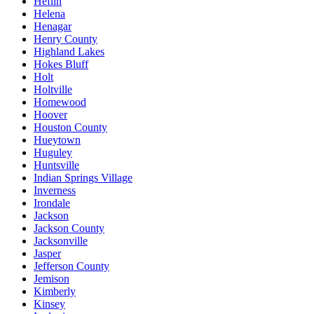
Heflin
Helena
Henagar
Henry County
Highland Lakes
Hokes Bluff
Holt
Holtville
Homewood
Hoover
Houston County
Hueytown
Huguley
Huntsville
Indian Springs Village
Inverness
Irondale
Jackson
Jackson County
Jacksonville
Jasper
Jefferson County
Jemison
Kimberly
Kinsey