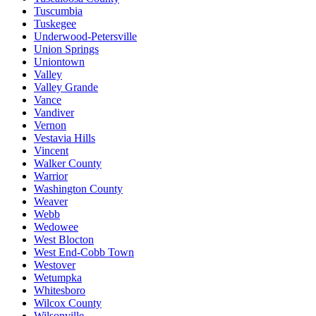
Tuscumbia
Tuskegee
Underwood-Petersville
Union Springs
Uniontown
Valley
Valley Grande
Vance
Vandiver
Vernon
Vestavia Hills
Vincent
Walker County
Warrior
Washington County
Weaver
Webb
Wedowee
West Blocton
West End-Cobb Town
Westover
Wetumpka
Whitesboro
Wilcox County
Wilsonville