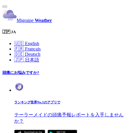
Migraine
Weather
🇯🇵 JA
🇺🇸
English
🇫🇷
Français
🇩🇪
Deutsch
🇯🇵
日本語
頭痛にお悩みですか?
ランキング世界No.1のアプリで
テーラーメイドの頭痛予報レポートを入手しません
か？