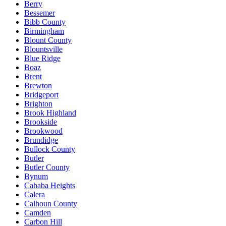
Berry
Bessemer
Bibb County
Birmingham
Blount County
Blountsville
Blue Ridge
Boaz
Brent
Brewton
Bridgeport
Brighton
Brook Highland
Brookside
Brookwood
Brundidge
Bullock County
Butler
Butler County
Bynum
Cahaba Heights
Calera
Calhoun County
Camden
Carbon Hill