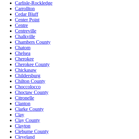
Carlisle-Rockledge
Carrollton
Cedar Bluff
Center Point
Centre
Centreville
Chalkville
Chambers County
Chatom
Chelsea
Cherokee
Cherokee County
Chickasaw
Childersburg
Chilton County
Choccolocco
Choctaw County
Citronelle
Clanton
Clarke County
Clay
Clay County
Clayton
Cleburne County
Cleveland