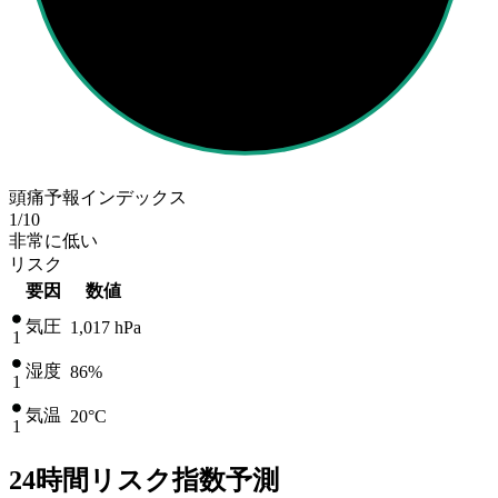
頭痛予報インデックス
1
/10
非常に低い
リスク
要因
数値
気圧
1,017
hPa
1
湿度
86%
1
気温
20
°C
1
24時間リスク指数予測