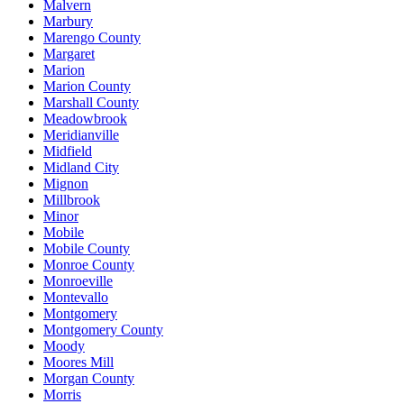
Malvern
Marbury
Marengo County
Margaret
Marion
Marion County
Marshall County
Meadowbrook
Meridianville
Midfield
Midland City
Mignon
Millbrook
Minor
Mobile
Mobile County
Monroe County
Monroeville
Montevallo
Montgomery
Montgomery County
Moody
Moores Mill
Morgan County
Morris