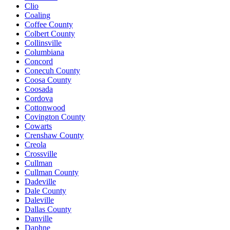
Clio
Coaling
Coffee County
Colbert County
Collinsville
Columbiana
Concord
Conecuh County
Coosa County
Coosada
Cordova
Cottonwood
Covington County
Cowarts
Crenshaw County
Creola
Crossville
Cullman
Cullman County
Dadeville
Dale County
Daleville
Dallas County
Danville
Daphne