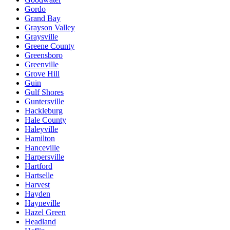
Gordo
Grand Bay
Grayson Valley
Graysville
Greene County
Greensboro
Greenville
Grove Hill
Guin
Gulf Shores
Guntersville
Hackleburg
Hale County
Haleyville
Hamilton
Hanceville
Harpersville
Hartford
Hartselle
Harvest
Hayden
Hayneville
Hazel Green
Headland