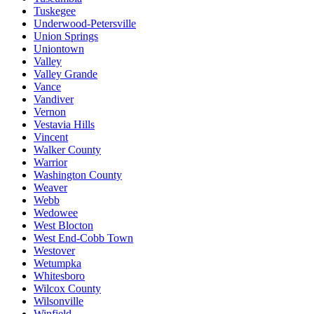
Tuskegee
Underwood-Petersville
Union Springs
Uniontown
Valley
Valley Grande
Vance
Vandiver
Vernon
Vestavia Hills
Vincent
Walker County
Warrior
Washington County
Weaver
Webb
Wedowee
West Blocton
West End-Cobb Town
Westover
Wetumpka
Whitesboro
Wilcox County
Wilsonville
Winfield