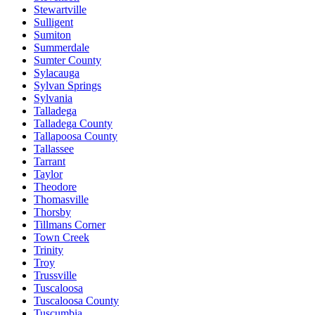
Stewartville
Sulligent
Sumiton
Summerdale
Sumter County
Sylacauga
Sylvan Springs
Sylvania
Talladega
Talladega County
Tallapoosa County
Tallassee
Tarrant
Taylor
Theodore
Thomasville
Thorsby
Tillmans Corner
Town Creek
Trinity
Troy
Trussville
Tuscaloosa
Tuscaloosa County
Tuscumbia