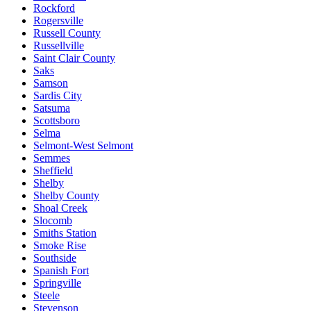
Rockford
Rogersville
Russell County
Russellville
Saint Clair County
Saks
Samson
Sardis City
Satsuma
Scottsboro
Selma
Selmont-West Selmont
Semmes
Sheffield
Shelby
Shelby County
Shoal Creek
Slocomb
Smiths Station
Smoke Rise
Southside
Spanish Fort
Springville
Steele
Stevenson