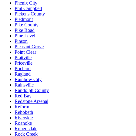
Phenix City
Phil Campbell
Pickens County
Piedmont
Pike County
Pike Road
Pine Level
Pinson
Pleasant Grove
Point Clear
Prattville
Priceville
Prichard
Ragland
Rainbow City
Rainsville
Randolph County
Red Bay
Redstone Arsenal
Reform
Rehobeth
Riverside
Roanoke
Robertsdale
Rock Creek