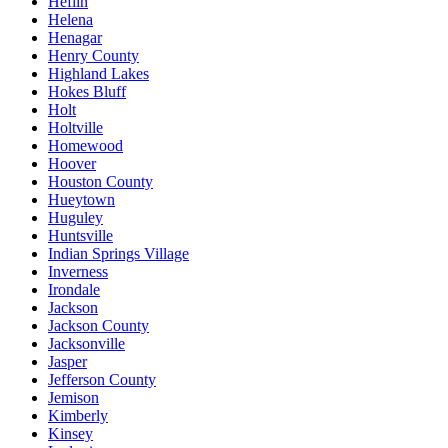
Heflin
Helena
Henagar
Henry County
Highland Lakes
Hokes Bluff
Holt
Holtville
Homewood
Hoover
Houston County
Hueytown
Huguley
Huntsville
Indian Springs Village
Inverness
Irondale
Jackson
Jackson County
Jacksonville
Jasper
Jefferson County
Jemison
Kimberly
Kinsey