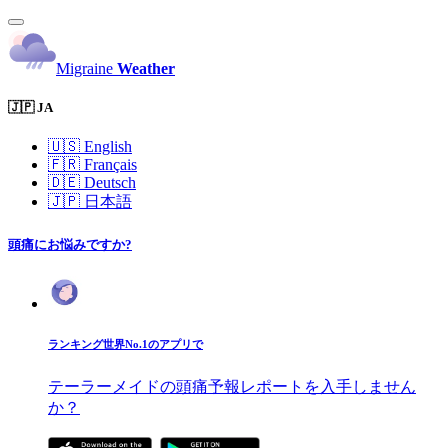
Migraine
Weather
🇯🇵 JA
🇺🇸
English
🇫🇷
Français
🇩🇪
Deutsch
🇯🇵
日本語
頭痛にお悩みですか?
ランキング世界No.1のアプリで
テーラーメイドの頭痛予報レポートを入手しません
か？