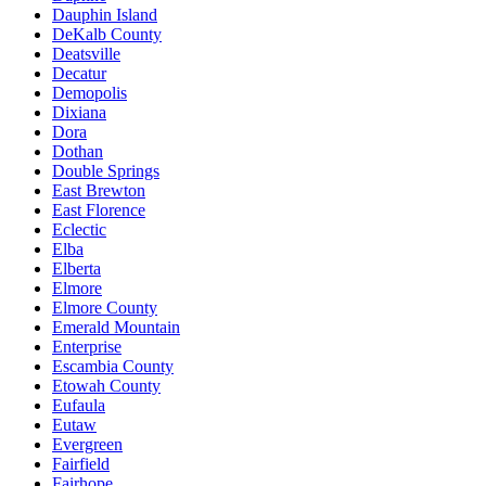
Dauphin Island
DeKalb County
Deatsville
Decatur
Demopolis
Dixiana
Dora
Dothan
Double Springs
East Brewton
East Florence
Eclectic
Elba
Elberta
Elmore
Elmore County
Emerald Mountain
Enterprise
Escambia County
Etowah County
Eufaula
Eutaw
Evergreen
Fairfield
Fairhope