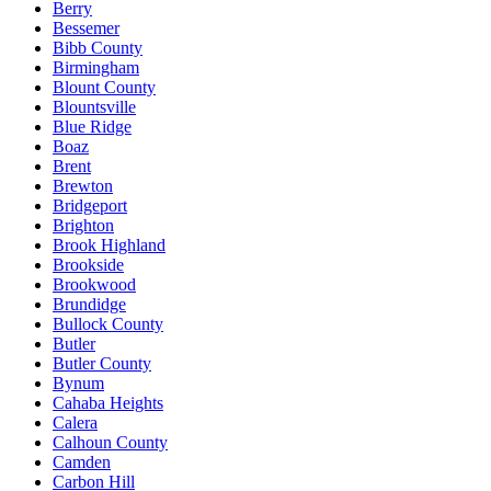
Berry
Bessemer
Bibb County
Birmingham
Blount County
Blountsville
Blue Ridge
Boaz
Brent
Brewton
Bridgeport
Brighton
Brook Highland
Brookside
Brookwood
Brundidge
Bullock County
Butler
Butler County
Bynum
Cahaba Heights
Calera
Calhoun County
Camden
Carbon Hill