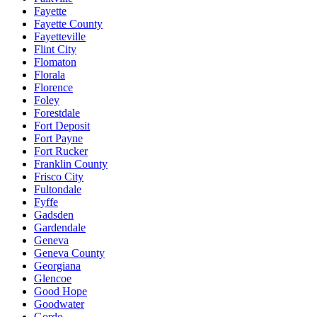
Fayette
Fayette County
Fayetteville
Flint City
Flomaton
Florala
Florence
Foley
Forestdale
Fort Deposit
Fort Payne
Fort Rucker
Franklin County
Frisco City
Fultondale
Fyffe
Gadsden
Gardendale
Geneva
Geneva County
Georgiana
Glencoe
Good Hope
Goodwater
Gordo