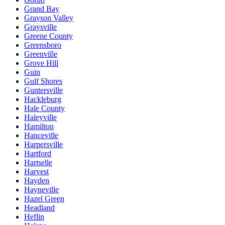
Grand Bay
Grayson Valley
Graysville
Greene County
Greensboro
Greenville
Grove Hill
Guin
Gulf Shores
Guntersville
Hackleburg
Hale County
Haleyville
Hamilton
Hanceville
Harpersville
Hartford
Hartselle
Harvest
Hayden
Hayneville
Hazel Green
Headland
Heflin