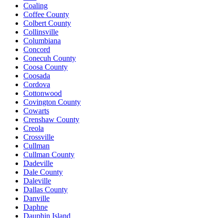
Coaling
Coffee County
Colbert County
Collinsville
Columbiana
Concord
Conecuh County
Coosa County
Coosada
Cordova
Cottonwood
Covington County
Cowarts
Crenshaw County
Creola
Crossville
Cullman
Cullman County
Dadeville
Dale County
Daleville
Dallas County
Danville
Daphne
Dauphin Island