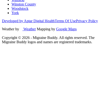
Winston County
Woodstock
York
Developed by Aptar Digital Health
Terms Of Use
Privacy Policy
Weather by
Weather
Mapping by
Google Maps
Copyright ©
2026
- Migraine Buddy. All rights reserved. The
Migraine Buddy logos and names are registered trademarks.