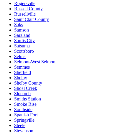
Rogersville
Russell County
Russellville
Saint Clair County
Saks
Samson
Saraland
Sardis City
Satsuma
Scottsboro
Selma
Selmont-West Selmont
Semmes
Sheffield
Shelby
Shelby County
Shoal Creek
Slocomb
Smiths Station
Smoke Rise
Southside
Spanish Fort
Springville
Steele
Stevenson