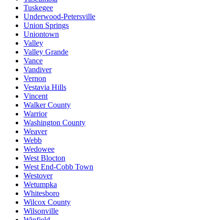
Tuskegee
Underwood-Petersville
Union Springs
Uniontown
Valley
Valley Grande
Vance
Vandiver
Vernon
Vestavia Hills
Vincent
Walker County
Warrior
Washington County
Weaver
Webb
Wedowee
West Blocton
West End-Cobb Town
Westover
Wetumpka
Whitesboro
Wilcox County
Wilsonville
Winfield