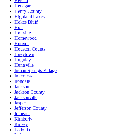
Helena
Henagar
Henry County
Highland Lakes
Hokes Bluff
Holt
Holtville
Homewood
Hoover
Houston County
Hueytown
Huguley
Huntsville
Indian Springs Village
Inverness
Irondale
Jackson
Jackson County
Jacksonville
Jasper
Jefferson County
Jemison
Kimberly
Kinsey
Ladonia