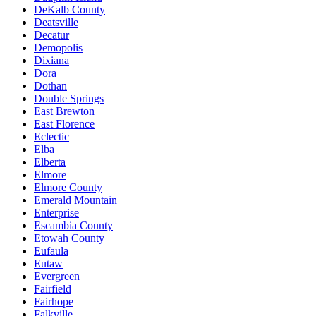
DeKalb County
Deatsville
Decatur
Demopolis
Dixiana
Dora
Dothan
Double Springs
East Brewton
East Florence
Eclectic
Elba
Elberta
Elmore
Elmore County
Emerald Mountain
Enterprise
Escambia County
Etowah County
Eufaula
Eutaw
Evergreen
Fairfield
Fairhope
Falkville