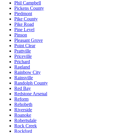
Phil Campbell
Pickens County
Piedmont
Pike County
Pike Road
Pine Level
Pinson
Pleasant Grove
Point Clear
Prattville
Priceville
Prichard
Ragland
Rainbow City
Rainsville
Randolph County
Red Bay
Redstone Arsenal
Reform
Rehobeth
Riverside
Roanoke
Robertsdale
Rock Creek
Rockford