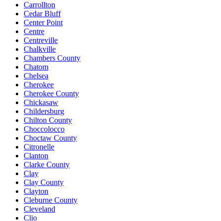
Carrollton
Cedar Bluff
Center Point
Centre
Centreville
Chalkville
Chambers County
Chatom
Chelsea
Cherokee
Cherokee County
Chickasaw
Childersburg
Chilton County
Choccolocco
Choctaw County
Citronelle
Clanton
Clarke County
Clay
Clay County
Clayton
Cleburne County
Cleveland
Clio