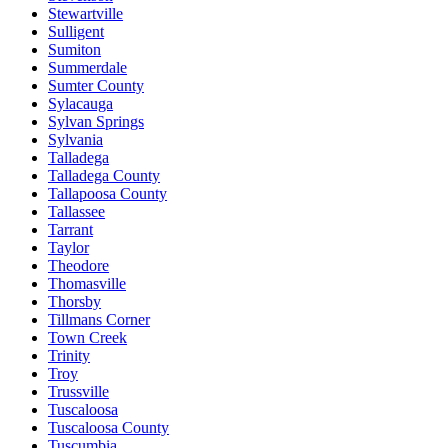
Stewartville
Sulligent
Sumiton
Summerdale
Sumter County
Sylacauga
Sylvan Springs
Sylvania
Talladega
Talladega County
Tallapoosa County
Tallassee
Tarrant
Taylor
Theodore
Thomasville
Thorsby
Tillmans Corner
Town Creek
Trinity
Troy
Trussville
Tuscaloosa
Tuscaloosa County
Tuscumbia