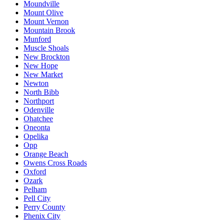
Moundville
Mount Olive
Mount Vernon
Mountain Brook
Munford
Muscle Shoals
New Brockton
New Hope
New Market
Newton
North Bibb
Northport
Odenville
Ohatchee
Oneonta
Opelika
Opp
Orange Beach
Owens Cross Roads
Oxford
Ozark
Pelham
Pell City
Perry County
Phenix City