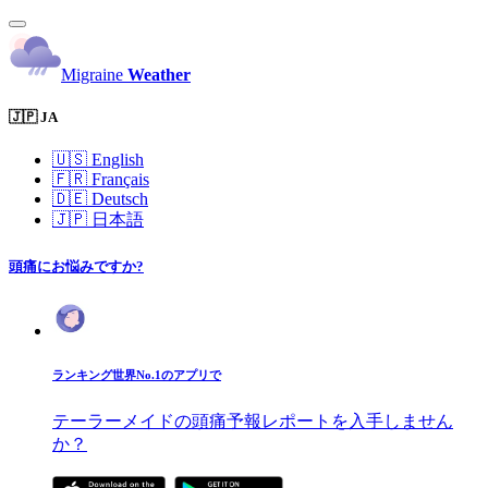
Migraine
Weather
🇯🇵 JA
🇺🇸
English
🇫🇷
Français
🇩🇪
Deutsch
🇯🇵
日本語
頭痛にお悩みですか?
ランキング世界No.1のアプリで
テーラーメイドの頭痛予報レポートを入手しません
か？