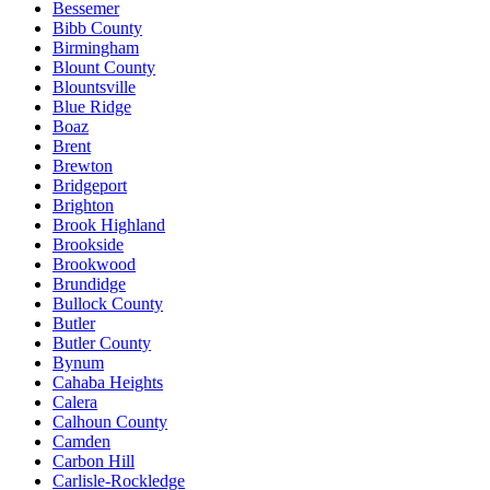
Bessemer
Bibb County
Birmingham
Blount County
Blountsville
Blue Ridge
Boaz
Brent
Brewton
Bridgeport
Brighton
Brook Highland
Brookside
Brookwood
Brundidge
Bullock County
Butler
Butler County
Bynum
Cahaba Heights
Calera
Calhoun County
Camden
Carbon Hill
Carlisle-Rockledge