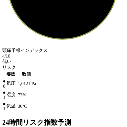
頭痛予報インデックス
4
/10
低い
リスク
要因
数値
気圧
1,012
hPa
8
湿度
73%
1
気温
30
°C
1
24時間リスク指数予測