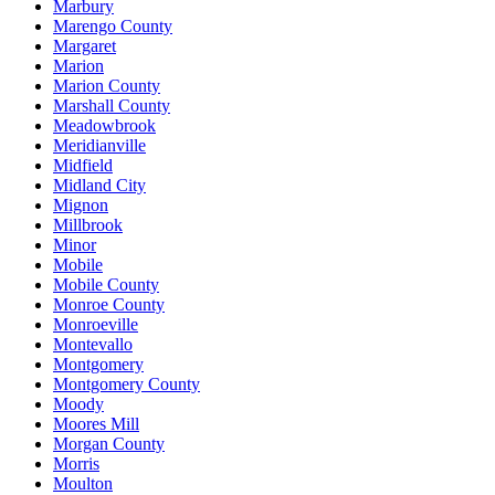
Marbury
Marengo County
Margaret
Marion
Marion County
Marshall County
Meadowbrook
Meridianville
Midfield
Midland City
Mignon
Millbrook
Minor
Mobile
Mobile County
Monroe County
Monroeville
Montevallo
Montgomery
Montgomery County
Moody
Moores Mill
Morgan County
Morris
Moulton