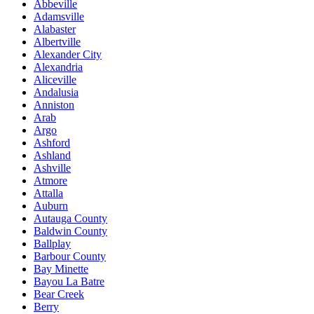
Abbeville
Adamsville
Alabaster
Albertville
Alexander City
Alexandria
Aliceville
Andalusia
Anniston
Arab
Argo
Ashford
Ashland
Ashville
Atmore
Attalla
Auburn
Autauga County
Baldwin County
Ballplay
Barbour County
Bay Minette
Bayou La Batre
Bear Creek
Berry