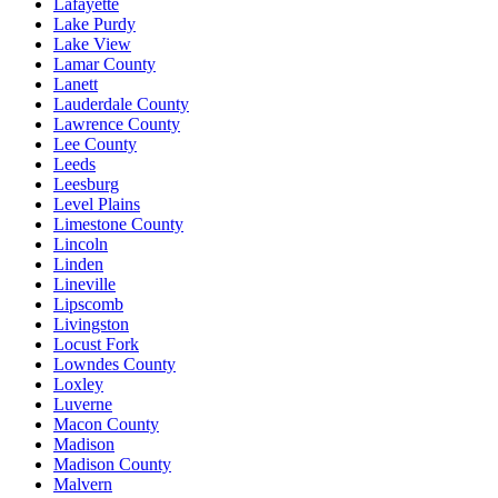
Lafayette
Lake Purdy
Lake View
Lamar County
Lanett
Lauderdale County
Lawrence County
Lee County
Leeds
Leesburg
Level Plains
Limestone County
Lincoln
Linden
Lineville
Lipscomb
Livingston
Locust Fork
Lowndes County
Loxley
Luverne
Macon County
Madison
Madison County
Malvern