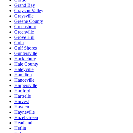
Grand Bay
Grayson Valley
Graysville
Greene County
Greensboro
Greenville
Grove Hill
Guin
Gulf Shores
Guntersville
Hackleburg
Hale County
Haleyville
Hamilton
Hanceville
Harpersville
Hartford
Hartselle
Harvest
Hayden
Hayneville
Hazel Green
Headland
Heflin