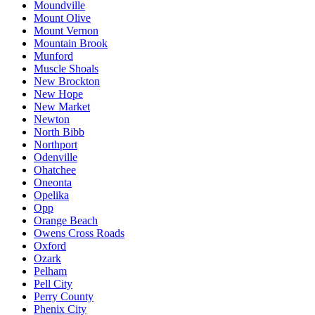
Moundville
Mount Olive
Mount Vernon
Mountain Brook
Munford
Muscle Shoals
New Brockton
New Hope
New Market
Newton
North Bibb
Northport
Odenville
Ohatchee
Oneonta
Opelika
Opp
Orange Beach
Owens Cross Roads
Oxford
Ozark
Pelham
Pell City
Perry County
Phenix City