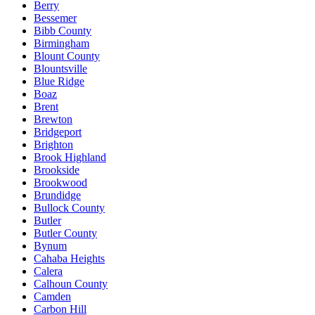
Berry
Bessemer
Bibb County
Birmingham
Blount County
Blountsville
Blue Ridge
Boaz
Brent
Brewton
Bridgeport
Brighton
Brook Highland
Brookside
Brookwood
Brundidge
Bullock County
Butler
Butler County
Bynum
Cahaba Heights
Calera
Calhoun County
Camden
Carbon Hill