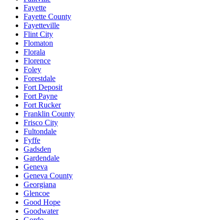
Fayette
Fayette County
Fayetteville
Flint City
Flomaton
Florala
Florence
Foley
Forestdale
Fort Deposit
Fort Payne
Fort Rucker
Franklin County
Frisco City
Fultondale
Fyffe
Gadsden
Gardendale
Geneva
Geneva County
Georgiana
Glencoe
Good Hope
Goodwater
Gordo