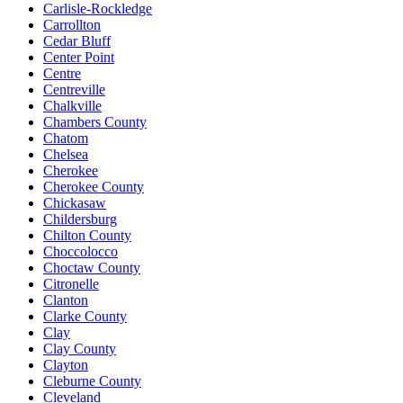
Carlisle-Rockledge
Carrollton
Cedar Bluff
Center Point
Centre
Centreville
Chalkville
Chambers County
Chatom
Chelsea
Cherokee
Cherokee County
Chickasaw
Childersburg
Chilton County
Choccolocco
Choctaw County
Citronelle
Clanton
Clarke County
Clay
Clay County
Clayton
Cleburne County
Cleveland