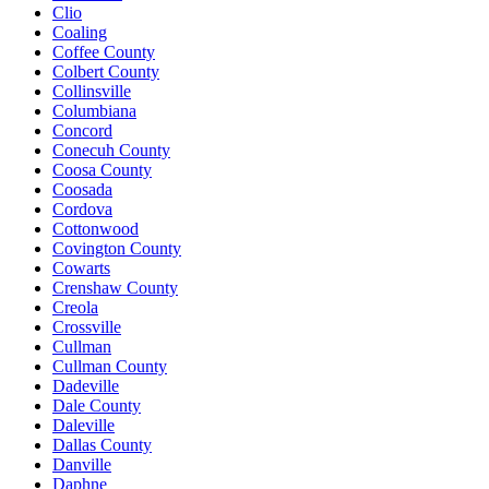
Clio
Coaling
Coffee County
Colbert County
Collinsville
Columbiana
Concord
Conecuh County
Coosa County
Coosada
Cordova
Cottonwood
Covington County
Cowarts
Crenshaw County
Creola
Crossville
Cullman
Cullman County
Dadeville
Dale County
Daleville
Dallas County
Danville
Daphne