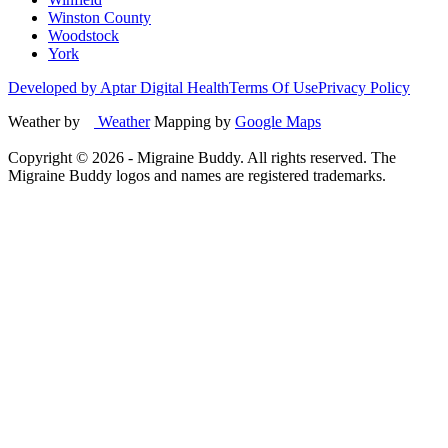
Winston County
Woodstock
York
Developed by Aptar Digital Health
Terms Of Use
Privacy Policy
Weather by
Weather
Mapping by
Google Maps
Copyright ©
2026
- Migraine Buddy. All rights reserved. The
Migraine Buddy logos and names are registered trademarks.