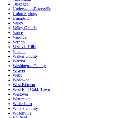
Tuskegee
Underwood-Petersville
Union Springs
Uniontown
Valley
Valley Grande
Vance
Vandiver
Vernon
Vestavia Hills
Vincent
Walker County
Warrior
Washington County
Weaver
Webb
Wedowee
West Blocton
West End-Cobb Town
Westover
Wetumpka
Whitesboro
Wilcox County
Wilsonville
Winfield