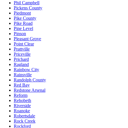
Phil Campbell
Pickens County
Piedmont
Pike County
Pike Road
Pine Level
Pinson
Pleasant Grove
Point Clear
Prattville
Priceville
Prichard
Ragland
Rainbow City
Rainsville
Randolph County
Red Bay
Redstone Arsenal
Reform
Rehobeth
Riverside
Roanoke
Robertsdale
Rock Creek
Rockford