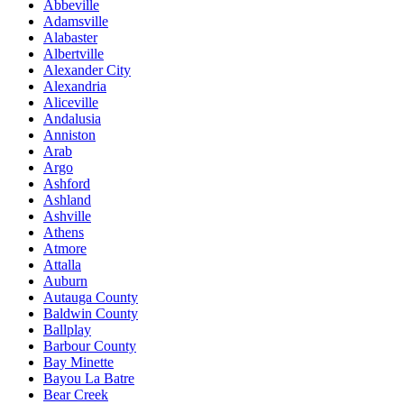
Abbeville
Adamsville
Alabaster
Albertville
Alexander City
Alexandria
Aliceville
Andalusia
Anniston
Arab
Argo
Ashford
Ashland
Ashville
Athens
Atmore
Attalla
Auburn
Autauga County
Baldwin County
Ballplay
Barbour County
Bay Minette
Bayou La Batre
Bear Creek