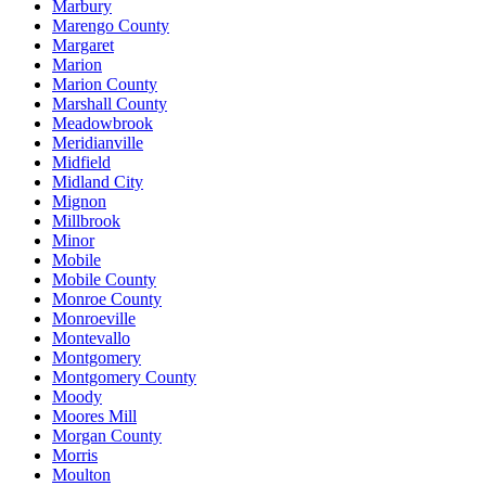
Marbury
Marengo County
Margaret
Marion
Marion County
Marshall County
Meadowbrook
Meridianville
Midfield
Midland City
Mignon
Millbrook
Minor
Mobile
Mobile County
Monroe County
Monroeville
Montevallo
Montgomery
Montgomery County
Moody
Moores Mill
Morgan County
Morris
Moulton