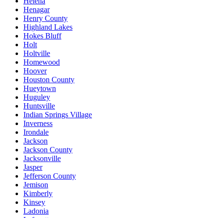
Helena
Henagar
Henry County
Highland Lakes
Hokes Bluff
Holt
Holtville
Homewood
Hoover
Houston County
Hueytown
Huguley
Huntsville
Indian Springs Village
Inverness
Irondale
Jackson
Jackson County
Jacksonville
Jasper
Jefferson County
Jemison
Kimberly
Kinsey
Ladonia