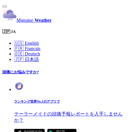
Migraine
Weather
🇯🇵 JA
🇺🇸
English
🇫🇷
Français
🇩🇪
Deutsch
🇯🇵
日本語
頭痛にお悩みですか?
ランキング世界No.1のアプリで
テーラーメイドの頭痛予報レポートを入手しません
か？