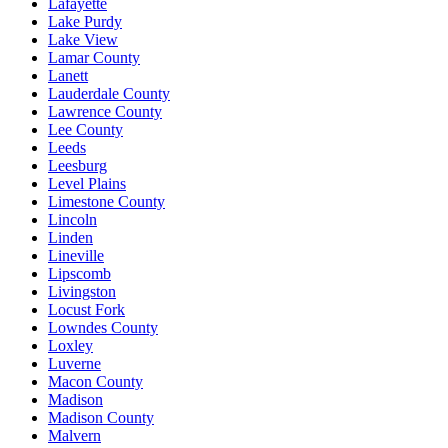
Lafayette
Lake Purdy
Lake View
Lamar County
Lanett
Lauderdale County
Lawrence County
Lee County
Leeds
Leesburg
Level Plains
Limestone County
Lincoln
Linden
Lineville
Lipscomb
Livingston
Locust Fork
Lowndes County
Loxley
Luverne
Macon County
Madison
Madison County
Malvern