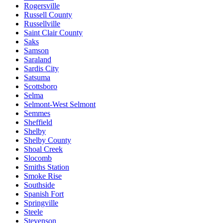
Rogersville
Russell County
Russellville
Saint Clair County
Saks
Samson
Saraland
Sardis City
Satsuma
Scottsboro
Selma
Selmont-West Selmont
Semmes
Sheffield
Shelby
Shelby County
Shoal Creek
Slocomb
Smiths Station
Smoke Rise
Southside
Spanish Fort
Springville
Steele
Stevenson