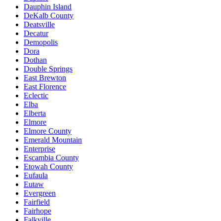
Dauphin Island
DeKalb County
Deatsville
Decatur
Demopolis
Dora
Dothan
Double Springs
East Brewton
East Florence
Eclectic
Elba
Elberta
Elmore
Elmore County
Emerald Mountain
Enterprise
Escambia County
Etowah County
Eufaula
Eutaw
Evergreen
Fairfield
Fairhope
Falkville