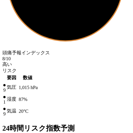
頭痛予報インデックス
8
/10
高い
リスク
要因
数値
気圧
1,015
hPa
9
湿度
87%
1
気温
20
°C
9
24時間リスク指数予測