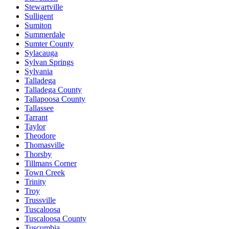
Stewartville
Sulligent
Sumiton
Summerdale
Sumter County
Sylacauga
Sylvan Springs
Sylvania
Talladega
Talladega County
Tallapoosa County
Tallassee
Tarrant
Taylor
Theodore
Thomasville
Thorsby
Tillmans Corner
Town Creek
Trinity
Troy
Trussville
Tuscaloosa
Tuscaloosa County
Tuscumbia